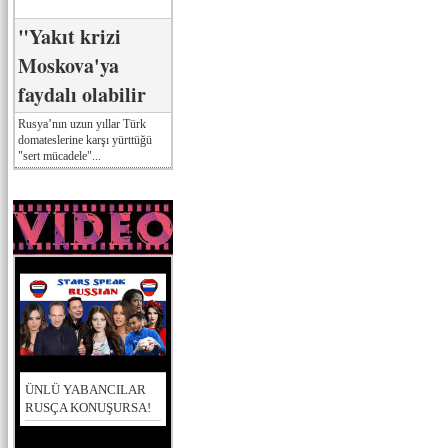
"Yakıt krizi
Moskova'ya
faydalı olabilir
Rusya’nın uzun yıllar Türk
domateslerine karşı yürttüğü
"sert mücadele"...
ÜNLÜ YABANCILAR
RUSÇA KONUŞURSA!