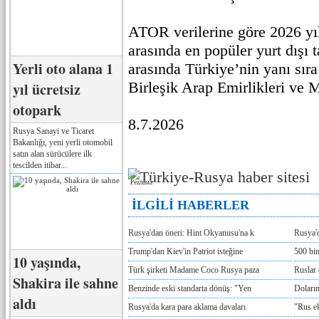
ATOR verilerine göre 2026 yıl
arasında en popüler yurt dışı t
Yerli oto alana 1
arasında Türkiye’nin yanı sır
Birleşik Arap Emirlikleri ve M
yıl ücretsiz
otopark
8.7.2026
Rusya Sanayi ve Ticaret
Bakanlığı, yeni yerli otomobil
satın alan sürücülere ilk
tescilden itibar...
Реклама
İLGİLİ HABERLER
Rusya'dan öneri: Hint Okyanusu'na k
Rusya'd
Trump'dan Kiev'in Patriot isteğine
500 bin
10 yaşında,
Türk şirketi Madame Coco Rusya paza
Ruslar 
Shakira ile sahne
Benzinde eski standarta dönüş: "Yen
Doların
aldı
Rusya'da kara para aklama davaları
"Rus e