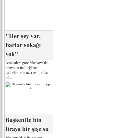
"Her şey var,
barlar sokağı
yok"
Analistlere göre Moskova'da
dünyanın ünlü eğlence
caddelerine benzer tek bir bar
bö...
Başkentte bin
liraya bir şişe su
Moskova'daki üst segment