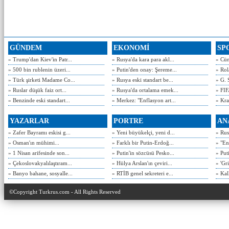
GÜNDEM
EKONOMİ
SP
» Trump'dan Kiev'in Patr...
» Rusya'da kara para akl...
» Cün
» 500 bin rublenin üzeri...
» Putin'den onay: Şereme...
» Rol
» Türk şirketi Madame Co...
» Rusya eski standart be...
» G. 
» Ruslar düşük faiz ort...
» Rusya'da ortalama emek...
» FIF
» Benzinde eski standart...
» Merkez: "Enflasyon art...
» Kra
YAZARLAR
PORTRE
AN
» Zafer Bayramı eskisi g...
» Yeni büyükelçi, yeni d...
» Rusy
» Osman'ın mühimi...
» Farklı bir Putin-Erdoğ...
» "En
» 1 Nisan arifesinde son...
» Putin'in sözcüsü Pesko...
» Put
» Çekoslovakyalılaştıram...
» Hülya Arslan'ın çeviri...
» 'Gri
» Banyo bahane, sosyalle...
» RTİB genel sekreteri e...
» Kal
©Copyright Turkrus.com - All Rights Reserved