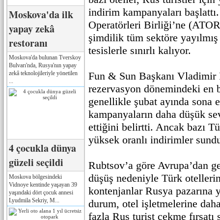
indirim kampanyaları başlattı
Moskova'da ilk
Operatörleri Birliği’ne (ATOR)
yapay zekâ
şimdilik tüm sektöre yayılmış 
restoranı
tesislerle sınırlı kalıyor.
Moskova'da bulunan Tverskoy
Bulvarı'nda, Rusya'nın yapay
zekâ teknolojileriyle yönetilen
Fun & Sun Başkanı Vladimir 
...
rezervasyon dönemindeki en b
genellikle şubat ayında sona e
kampanyaların daha düşük se
ettiğini belirtti. Ancak bazı Tü
yüksek oranlı indirimler sund
4 çocukla dünya
güzeli seçildi
Rubtsov’a göre Avrupa’dan gel
düşüş nedeniyle Türk otelleri
Moskova bölgesindeki
Vidnoye kentinde yaşayan 39
kontenjanlar Rusya pazarına y
yaşındaki dört çocuk annesi
Lyudmila Sekriy, M...
durum, otel işletmelerine daha
fazla Rus turist çekme fırsatı 