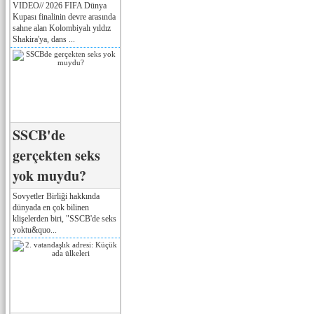
VIDEO// 2026 FIFA Dünya
Kupası finalinin devre arasında
sahne alan Kolombiyalı yıldız
Shakira'ya, dans ...
SSCB'de
gerçekten seks
yok muydu?
Sovyetler Birliği hakkında
dünyada en çok bilinen
klişelerden biri, "SSCB'de seks
yoktu&quo...