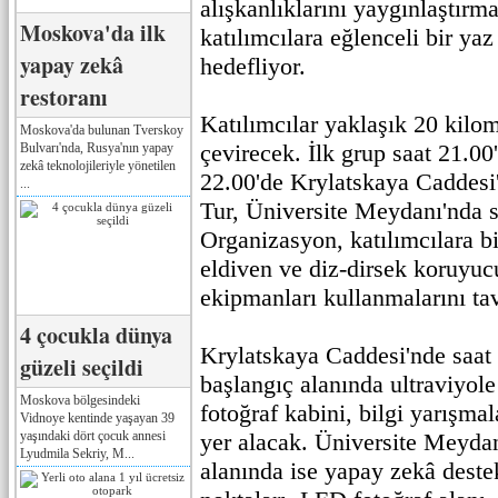
alışkanlıklarını yaygınlaştırm
Moskova'da ilk
katılımcılara eğlenceli bir y
yapay zekâ
hedefliyor.
restoranı
Katılımcılar yaklaşık 20 kilo
Moskova'da bulunan Tverskoy
çevirecek. İlk grup saat 21.00'
Bulvarı'nda, Rusya'nın yapay
zekâ teknolojileriyle yönetilen
22.00'de Krylatskaya Caddesi
...
Tur, Üniversite Meydanı'nda 
Organizasyon, katılımcılara bis
eldiven ve diz-dirsek koruyuc
ekipmanları kullanmalarını tav
4 çocukla dünya
Krylatskaya Caddesi'nde saat 
güzeli seçildi
başlangıç alanında ultraviyol
Moskova bölgesindeki
fotoğraf kabini, bilgi yarışmala
Vidnoye kentinde yaşayan 39
yaşındaki dört çocuk annesi
yer alacak. Üniversite Meydan
Lyudmila Sekriy, M...
alanında ise yapay zekâ destek