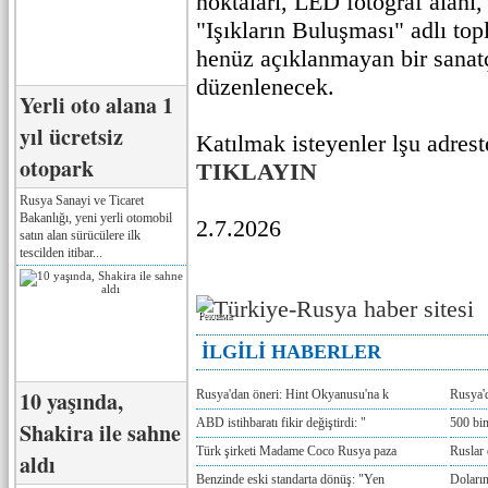
noktaları, LED fotoğraf alanı, ı
"Işıkların Buluşması" adlı top
henüz açıklanmayan bir sanat
düzenlenecek.
Yerli oto alana 1
yıl ücretsiz
Katılmak isteyenler lşu adreste
otopark
TIKLAYIN
Rusya Sanayi ve Ticaret
Bakanlığı, yeni yerli otomobil
2.7.2026
satın alan sürücülere ilk
tescilden itibar...
Реклама
İLGİLİ HABERLER
10 yaşında,
Rusya'dan öneri: Hint Okyanusu'na k
Rusya'd
ABD istihbaratı fikir değiştirdi: "
500 bin
Shakira ile sahne
Türk şirketi Madame Coco Rusya paza
Ruslar 
aldı
Benzinde eski standarta dönüş: "Yen
Doların