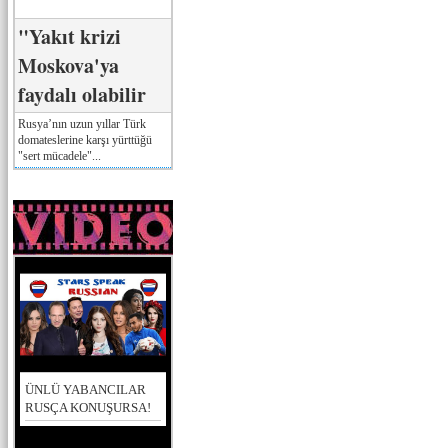
"Yakıt krizi
Moskova'ya
faydalı olabilir
Rusya’nın uzun yıllar Türk
domateslerine karşı yürttüğü
"sert mücadele"...
ÜNLÜ YABANCILAR
RUSÇA KONUŞURSA!