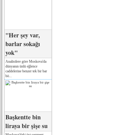
"Her şey var,
barlar sokağı
yok"
Analistlere göre Moskova'da
dünyanın ünlü eğlence
caddelerine benzer tek bir bar
bö...
Başkentte bin
liraya bir şişe su
Moskova'daki üst segment