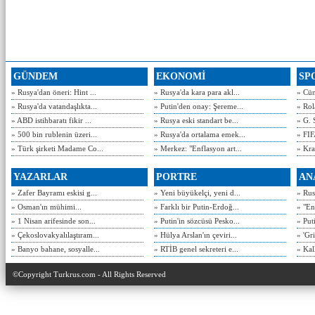
GÜNDEM
EKONOMİ
SP
» Rusya'dan öneri: Hint ...
» Rusya'da kara para akl...
» Cün
» Rusya'da vatandaşlıkta...
» Putin'den onay: Şereme...
» Rol
» ABD istihbaratı fikir ...
» Rusya eski standart be...
» G. 
» 500 bin rublenin üzeri...
» Rusya'da ortalama emek...
» FIF
» Türk şirketi Madame Co...
» Merkez: "Enflasyon art...
» Kra
YAZARLAR
PORTRE
AN
» Zafer Bayramı eskisi g...
» Yeni büyükelçi, yeni d...
» Rusy
» Osman'ın mühimi...
» Farklı bir Putin-Erdoğ...
» "En
» 1 Nisan arifesinde son...
» Putin'in sözcüsü Pesko...
» Put
» Çekoslovakyalılaştıram...
» Hülya Arslan'ın çeviri...
» 'Gri
» Banyo bahane, sosyalle...
» RTİB genel sekreteri e...
» Kal
©Copyright Turkrus.com - All Rights Reserved