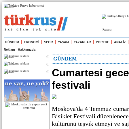
Реклама
Реклама
GÜNDEM
EKONOMİ
SPOR
YAŞAM
YAZARLAR
PORTRE
ANALİZ
Reklam
Hakkımızda
Реклама
GÜNDEM
Реклама
Cumartesi geces
Реклама
festivali
Moskova'da 4 Temmuz cumart
Bisiklet Festivali düzenlenecek
kültürünü teşvik etmeyi ve sa