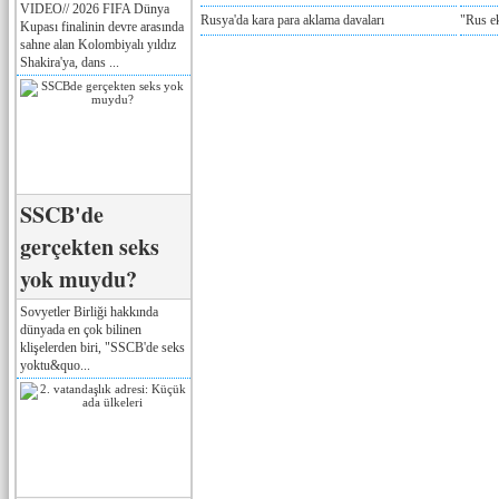
VIDEO// 2026 FIFA Dünya
Rusya'da kara para aklama davaları
"Rus e
Kupası finalinin devre arasında
sahne alan Kolombiyalı yıldız
Shakira'ya, dans ...
SSCB'de
gerçekten seks
yok muydu?
Sovyetler Birliği hakkında
dünyada en çok bilinen
klişelerden biri, "SSCB'de seks
yoktu&quo...