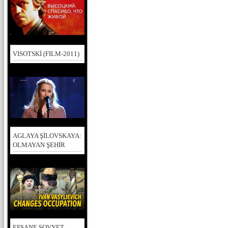
VISOTSKİ (FILM-2011)
AGLAYA ŞİLOVSKAYA:
OLMAYAN ŞEHİR
EFSANE SOVYET