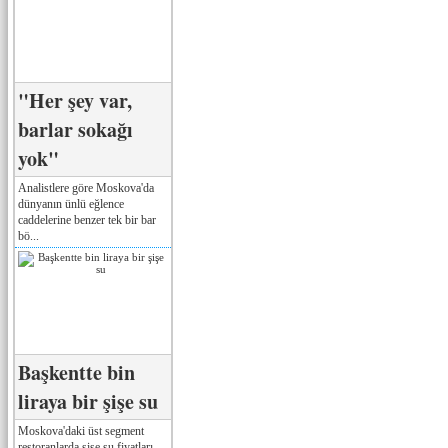
"Her şey var,
barlar sokağı
yok"
Analistlere göre Moskova'da
dünyanın ünlü eğlence
caddelerine benzer tek bir bar
bö...
Başkentte bin
liraya bir şişe su
Moskova'daki üst segment
restoranlarda şişe su fiyatları