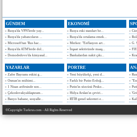
GÜNDEM
EKONOMİ
SP
» Rusya'da VPN'lerde yay...
» Rusya eski standart be...
» Cün
» Rusya'da yabancıların ...
» Rusya'da ortalama emek...
» Rol
» Microsoft'tan 'Rus hac...
» Merkez: "Enflasyon art...
» G. 
» Rusya'da ATM'lerde dol...
» İnşaat sektöründe maaş...
» FIF
» Domodedovo'da kimyasal...
» Bankalardan nakit çıkı...
» Kra
YAZARLAR
PORTRE
AN
» Zafer Bayramı eskisi g...
» Yeni büyükelçi, yeni d...
» Rusy
» Osman'ın mühimi...
» Farklı bir Putin-Erdoğ...
» "En
» 1 Nisan arifesinde son...
» Putin'in sözcüsü Pesko...
» Put
» Çekoslovakyalılaştıram...
» Hülya Arslan'ın çeviri...
» 'Gri
» Banyo bahane, sosyalle...
» RTİB genel sekreteri e...
» Kal
©Copyright Turkrus.com - All Rights Reserved