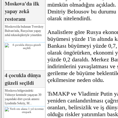
Moskova'da ilk
mümkün olmadığını açıkladı.
yapay zekâ
Dmitriy Belousov bu durumu 
restoranı
olarak nitelendirdi.
Moskova'da bulunan Tverskoy
Analistlere göre Rusya ekono
Bulvarı'nda, Rusya'nın yapay
zekâ teknolojileriyle yönetilen
büyümesi yüzde 1'in altında k
...
Bankası büyümeyi yüzde 0,7,
olarak öngörürken, ekonomi yı
yüzde 0,2 daraldı. Merkez Ban
indirimlerini yavaşlatması ve
gerileme de büyüme beklentile
4 çocukla dünya
çekilmesine neden oldu.
güzeli seçildi
Moskova bölgesindeki
TsMAKP ve Vladimir Putin y
Vidnoye kentinde yaşayan 39
yaşındaki dört çocuk annesi
yeniden canlandırılması çağrı
Lyudmila Sekriy, M...
oranları, belirsizlik ve iş dün
olduğu riskler yatırımları bask