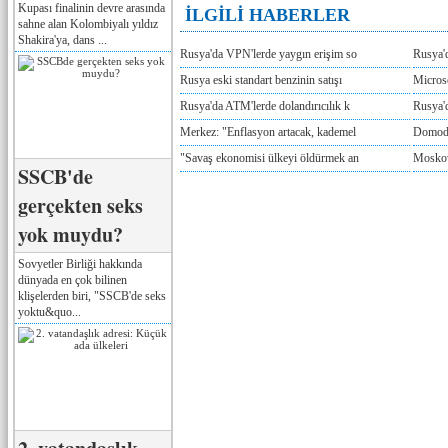
Kupası finalinin devre arasında
İLGİLİ HABERLER
sahne alan Kolombiyalı yıldız
Shakira'ya, dans ...
Rusya'da VPN'lerde yaygın erişim so
Rusya'd
Rusya eski standart benzinin satışı
Microso
Rusya'da ATM'lerde dolandırıcılık k
Rusya'd
Merkez: "Enflasyon artacak, kademel
Domode
"Savaş ekonomisi ülkeyi öldürmek an
Moskov
SSCB'de
gerçekten seks
yok muydu?
Sovyetler Birliği hakkında
dünyada en çok bilinen
klişelerden biri, "SSCB'de seks
yoktu&quo...