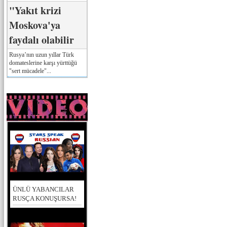
"Yakıt krizi
Moskova'ya
faydalı olabilir
Rusya’nın uzun yıllar Türk
domateslerine karşı yürttüğü
"sert mücadele"...
ÜNLÜ YABANCILAR
RUSÇA KONUŞURSA!