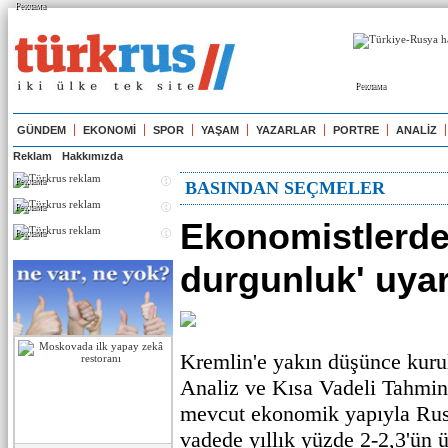
Реклама
Реклама
GÜNDEM
EKONOMİ
SPOR
YAŞAM
YAZARLAR
PORTRE
ANALİZ
Reklam
Hakkımızda
Реклама
BASINDAN SEÇMELER
Реклама
Ekonomistlerde
Реклама
durgunluk' uyar
Kremlin'e yakın düşünce ku
Analiz ve Kısa Vadeli Tahm
mevcut ekonomik yapıyla Ru
vadede yıllık yüzde 2-2,3'ün