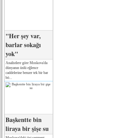
"Her şey var,
barlar sokağı
yok"
Analistlere göre Moskova'da
dünyanın ünlü eğlence
caddelerine benzer tek bir bar
bö...
Başkentte bin
liraya bir şişe su
Moskova'daki üst segment