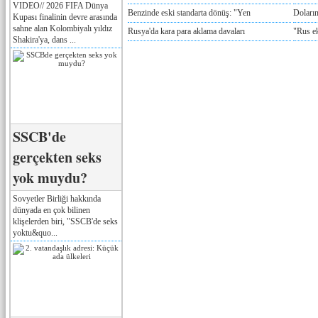
VIDEO// 2026 FIFA Dünya
Benzinde eski standarta dönüş: "Yen
Doların
Kupası finalinin devre arasında
sahne alan Kolombiyalı yıldız
Rusya'da kara para aklama davaları
"Rus e
Shakira'ya, dans ...
SSCB'de
gerçekten seks
yok muydu?
Sovyetler Birliği hakkında
dünyada en çok bilinen
klişelerden biri, "SSCB'de seks
yoktu&quo...