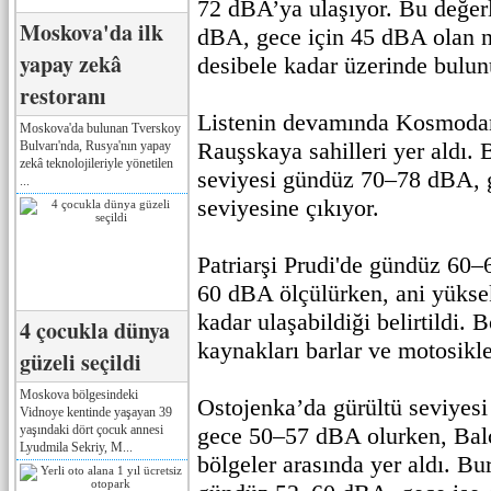
72 dBA’ya ulaşıyor. Bu değer
Moskova'da ilk
dBA, gece için 45 dBA olan n
yapay zekâ
desibele kadar üzerinde bulun
restoranı
Listenin devamında Kosmoda
Moskova'da bulunan Tverskoy
Rauşskaya sahilleri yer aldı. 
Bulvarı'nda, Rusya'nın yapay
zekâ teknolojileriyle yönetilen
seviyesi gündüz 70–78 dBA, 
...
seviyesine çıkıyor.
Patriarşi Prudi'de gündüz 60
60 dBA ölçülürken, ani yükse
kadar ulaşabildiği belirtildi. 
4 çocukla dünya
kaynakları barlar ve motosiklet
güzeli seçildi
Moskova bölgesindeki
Ostojenka’da gürültü seviye
Vidnoye kentinde yaşayan 39
yaşındaki dört çocuk annesi
gece 50–57 dBA olurken, Bal
Lyudmila Sekriy, M...
bölgeler arasında yer aldı. Bu