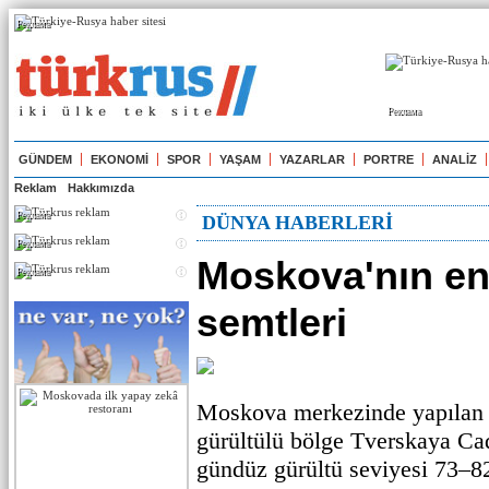
Реклама
Реклама
GÜNDEM
EKONOMİ
SPOR
YAŞAM
YAZARLAR
PORTRE
ANALİZ
Reklam
Hakkımızda
Реклама
DÜNYA HABERLERİ
Реклама
Moskova'nın en
Реклама
semtleri
Moskova merkezinde yapılan 
gürültülü bölge Tverskaya Ca
gündüz gürültü seviyesi 73–8