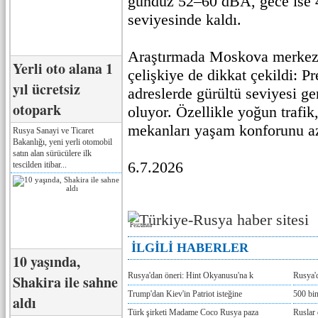
gündüz 52–60 dBA, gece ise
seviyesinde kaldı.
Araştırmada Moskova merkezi
Yerli oto alana 1
çelişkiye de dikkat çekildi: Pre
yıl ücretsiz
adreslerde gürültü seviyesi g
otopark
oluyor. Özellikle yoğun trafik
mekanları yaşam konforunu aza
Rusya Sanayi ve Ticaret
Bakanlığı, yeni yerli otomobil
satın alan sürücülere ilk
6.7.2026
tescilden itibar...
Реклама
İLGİLİ HABERLER
10 yaşında,
Rusya'dan öneri: Hint Okyanusu'na k
Rusya'd
Shakira ile sahne
Trump'dan Kiev'in Patriot isteğine
500 bin
aldı
Türk şirketi Madame Coco Rusya paza
Ruslar 