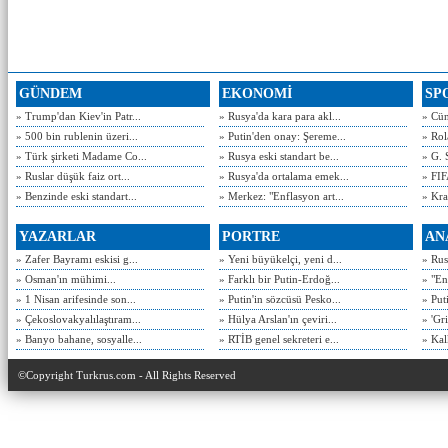
GÜNDEM
EKONOMİ
SP
» Trump'dan Kiev'in Patr...
» Rusya'da kara para akl...
» Cün
» 500 bin rublenin üzeri...
» Putin'den onay: Şereme...
» Rol
» Türk şirketi Madame Co...
» Rusya eski standart be...
» G. 
» Ruslar düşük faiz ort...
» Rusya'da ortalama emek...
» FIF
» Benzinde eski standart...
» Merkez: "Enflasyon art...
» Kra
YAZARLAR
PORTRE
AN
» Zafer Bayramı eskisi g...
» Yeni büyükelçi, yeni d...
» Rusy
» Osman'ın mühimi...
» Farklı bir Putin-Erdoğ...
» "En
» 1 Nisan arifesinde son...
» Putin'in sözcüsü Pesko...
» Put
» Çekoslovakyalılaştıram...
» Hülya Arslan'ın çeviri...
» 'Gri
» Banyo bahane, sosyalle...
» RTİB genel sekreteri e...
» Kal
©Copyright Turkrus.com - All Rights Reserved