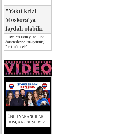
"Yakıt krizi
Moskova'ya
faydalı olabilir
Rusya’nın uzun yıllar Türk
domateslerine karşı yürttüğü
"sert mücadele"...
ÜNLÜ YABANCILAR
RUSÇA KONUŞURSA!