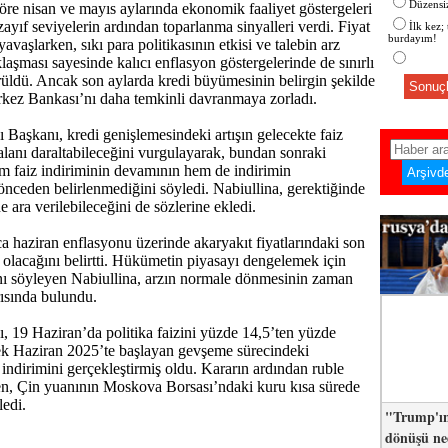
Düzensiz
öre nisan ve mayıs aylarında ekonomik faaliyet göstergeleri
zayıf seviyelerin ardından toparlanma sinyalleri verdi. Fiyat
İlk kez;
burdayım!
 yavaşlarken, sıkı para politikasının etkisi ve talebin arz
laşması sayesinde kalıcı enflasyon göstergelerinde de sınırlı
rüldü. Ancak son aylarda kredi büyümesinin belirgin şekilde
Sonuçl
rkez Bankası’nı daha temkinli davranmaya zorladı.
Başkanı, kredi genişlemesindeki artışın gelecekte faiz
 alanı daraltabileceğini vurgulayarak, bundan sonraki
em faiz indiriminin devamının hem de indirimin
ceden belirlenmediğini söyledi. Nabiullina, gerektiğinde
ne ara verilebileceğini de sözlerine ekledi.
ca haziran enflasyonu üzerinde akaryakıt fiyatlarındaki son
i olacağını belirtti. Hükümetin piyasayı dengelemek için
nı söyleyen Nabiullina, arzın normale dönmesinin zaman
rısında bulundu.
 19 Haziran’da politika faizini yüzde 14,5’ten yüzde
ek Haziran 2025’te başlayan gevşeme sürecindeki
indirimini gerçekleştirmiş oldu. Kararın ardından ruble
en, Çin yuanının Moskova Borsası’ndaki kuru kısa sürede
ledi.
"Trump'ın
dönüşü n