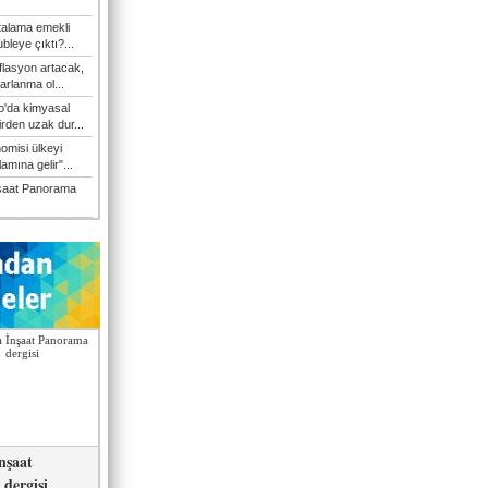
talama emekli
bleye çıktı?...
flasyon artacak,
arlanma ol...
'da kimyasal
irden uzak dur...
omisi ülkeyi
amına gelir"...
şaat Panorama
nşaat
dergisi