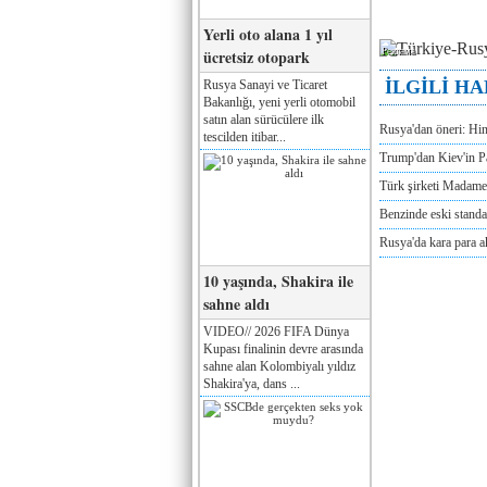
Yerli oto alana 1 yıl
ücretsiz otopark
Реклама
İLGİLİ H
Rusya Sanayi ve Ticaret
Bakanlığı, yeni yerli otomobil
satın alan sürücülere ilk
Rusya'dan öneri: Hi
tescilden itibar...
Trump'dan Kiev'in Pa
Türk şirketi Madam
Benzinde eski standa
Rusya'da kara para a
10 yaşında, Shakira ile
sahne aldı
VIDEO// 2026 FIFA Dünya
Kupası finalinin devre arasında
sahne alan Kolombiyalı yıldız
Shakira'ya, dans ...