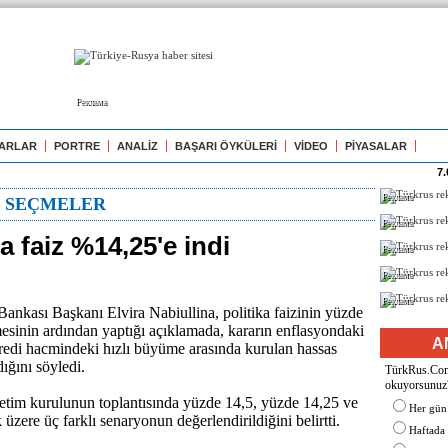
Реклама
ARLAR
PORTRE
ANALİZ
BAŞARI ÖYKÜLERİ
VİDEO
PİYASALAR
7.
Реклама
N SEÇMELER
Реклама
 faiz %14,25'e indi
Реклама
Реклама
Реклама
nkası Başkanı Elvira Nabiullina, politika faizinin yüzde
mesinin ardından yaptığı açıklamada, kararın enflasyondaki
A
redi hacmindeki hızlı büyüme arasında kurulan hassas
ğını söyledi.
TürkRus.Com'
okuyorsunuz
etim kurulunun toplantısında yüzde 14,5, yüzde 14,25 ve
Her gün
zere üç farklı senaryonun değerlendirildiğini belirtti.
Haftada