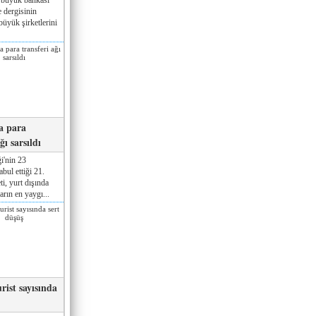
 dergisinin
üyük şirketlerini
a para
ğı sarsıldı
i'nin 23
ul ettiği 21.
ti, yurt dışında
rın en yaygı...
rist sayısında