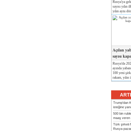
Rusya'ya gele
sayısı yılın i
yılın aynı dö
Açılan yab
sayısı kap
Rusya'da 2026
ayında yabanc
100 yeni şirk
rakam, yılın i
ART
Trump'dan Ki
isteğine yanı
500 bin rubl
maaş veren 8
Türk şirket
Rusya pazarı