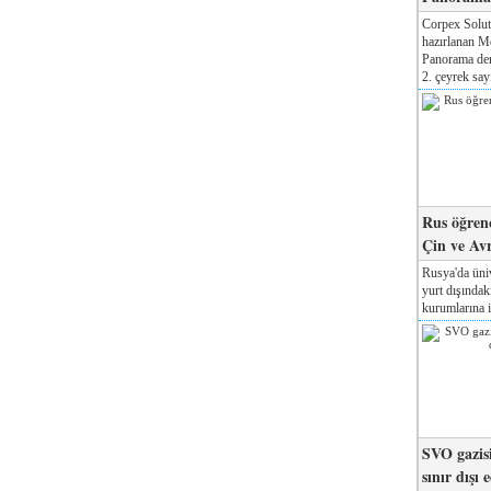
Corpex Solut
hazırlanan M
Panorama der
2. çeyrek sayı
Rus öğrenc
Çin ve Av
Rusya'da üniv
yurt dışında
kurumlarına il
SVO gazisi
sınır dışı 