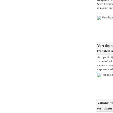
Sber, Fortune
dünyanın en b
...
Yurt dışın
transferi a
Avrupa Birliğ
Temmuz'da kab
yaptırım pake
yaşayan Rusla
Yabancı tu
sert düşüş