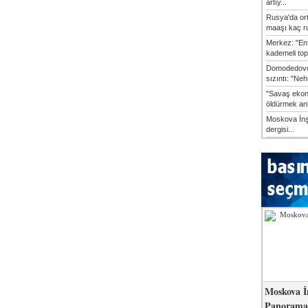
artıy...
Rusya'da or
maaşı kaç ru
Merkez: "En
kademeli top
Domodedovo
sızıntı: "Neh
"Savaş ekon
öldürmek anl
Moskova İn
dergisi...
Moskova İ
Panorama 