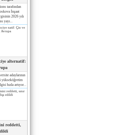
ions tarafından
oskova İnşaat
gisinin 2026 yılı
sı yayı...
iye alternatif:
rupa
ersite adaylarının
ki yükseköğretim
gisi hızla artıyor...
ni reddetti,
edildi