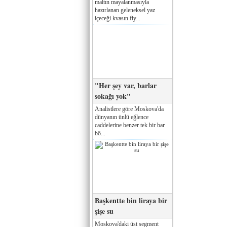
maltın mayalanmasıyla
hazırlanan geleneksel yaz
içeceği kvasın fiy...
"Her şey var, barlar
sokağı yok"
Analistlere göre Moskova'da
dünyanın ünlü eğlence
caddelerine benzer tek bir bar
bö...
Başkentte bin liraya bir
şişe su
Moskova'daki üst segment