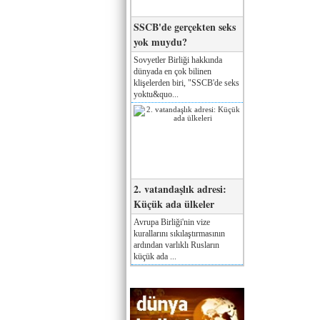
SSCB'de gerçekten seks
yok muydu?
Sovyetler Birliği hakkında
dünyada en çok bilinen
klişelerden biri, "SSCB'de seks
yoktu&quo...
2. vatandaşlık adresi:
Küçük ada ülkeler
Avrupa Birliği'nin vize
kurallarını sıkılaştırmasının
ardından varlıklı Rusların
küçük ada ...