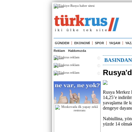
Реклама
GÜNDEM
EKONOMİ
SPOR
YAŞAM
YAZ
Reklam
Hakkımızda
Реклама
BASINDA
Реклама
Rusya'da
Реклама
Rusya Merkez Ba
14,25’e indiril
yavaşlama ile k
dengeye dayandı
Nabiullina, yön
yüzde 14 olmak ü