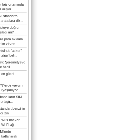
 faiz ortamında
 arıyor...
ki standarta
arabalara dik...
ubleye doğru
ladı mı? ...
ra para aklama
ılın zirves...
isinde 'askerî
lığı' beli...
nay: Şeremetyevo
e özell...
 en güzel
N'lerde yaygın
u yaşanıyor...
bancıların SIM
orlaştı...
tandart benzinin
i izin ...
n 'Rus hacker'
l Wi-Fi ağ...
M'lerde
k katlanarak