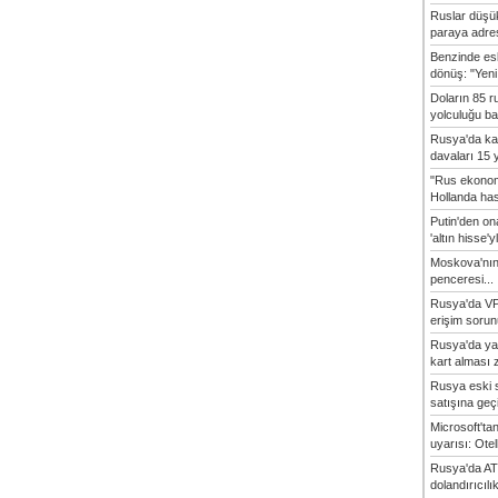
Ruslar düşük
paraya adres
Benzinde es
dönüş: "Yeni 
Doların 85 r
yolculuğu baş
Rusya'da ka
davaları 15 y
"Rus ekonom
Hollanda hasta
Putin'den o
'altın hisse'yl
Moskova'nın
penceresi...
Rusya'da VP
erişim sorun
Rusya'da ya
kart alması z
Rusya eski s
satışına geçic
Microsoft'ta
uyarısı: Otel
Rusya'da AT
dolandırıcılı