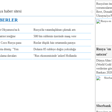
Rusya'nın ön
yorumcuları
Bovt, Donald
Ukrayna'ya Pa
ABERLER
nt Okyanusu'na k
Rusya'da vatandaşlıktan çıkmak artı
triot isteğine
500 bin rublenin üzerinde maaş vere
e Coco Rusya paza
Ruslar düşük faiz ortamında paraya
Rusya 'en
rta dönüş: "Yen
Doların 85 rubleye doğru yolculuğu
satıcısı'
klama davaları
"Rus ekonomisinde 'askerî Hollanda
Dünya Altın 
(World Gold
verilerine g
Bankası 2026'
Sberbank T
Rusya'nın en