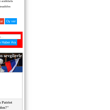
 aralıklarla
 tesadüfen
ar
 Patriot
eden?"