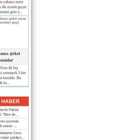
n yabancı turist
lk altı ayında geçen
nemine göre y...
ancı şirket
ananlar
'nın ilk beş
ı sermayeli 3 bin
et kuruldu. Bu
lk be...
I HABER
ev'in Patriot
t: "Bize de...
enin üzerinde
 sektör ...
i Madame Coco
ndan çekiliyo...