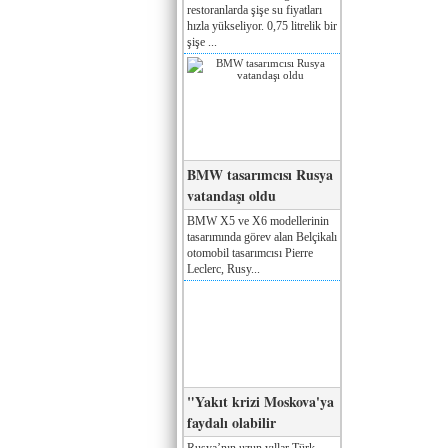
restoranlarda şişe su fiyatları
hızla yükseliyor. 0,75 litrelik bir
şişe ...
BMW tasarımcısı Rusya
vatandaşı oldu
BMW X5 ve X6 modellerinin
tasarımında görev alan Belçikalı
otomobil tasarımcısı Pierre
Leclerc, Rusy...
"Yakıt krizi Moskova'ya
faydalı olabilir
Rusya’nın uzun yıllar Türk