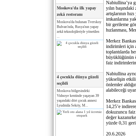
Nabiullina’ya g
Moskova'da ilk yapay
yılın başındaki 
zekâ restoranı
artışlarının hızı
imkanlarına yak
Moskova'da bulunan Tverskoy
bir gerileme gö
Bulvarı'nda, Rusya'nın yapay
hızlanması, Me
zekâ teknolojileriyle yönetilen
...
Merkez Bankası 
indirimleri için
toplantılarda h
büyüklüğünün ön
faiz indirimleri
Nabiullina ayrı
4 çocukla dünya güzeli
yükselişin etkil
seçildi
önlemler aldığı
alabileceği uya
Moskova bölgesindeki
Vidnoye kentinde yaşayan 39
yaşındaki dört çocuk annesi
Merkez Bankası,
Lyudmila Sekriy, M...
14,25’e indirer
dokuzuncu faiz 
değer kazanırk
yüzde 0,31 geri
20.6.2026