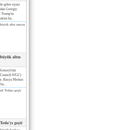
de gelen siyasi
ndan Georgiy
 Trump'ın
triot ha...
 büyük altın
Konseyi'nin
 Council-WGC)
öre, Rusya Merkez
nı...
esla'yı geçti
 büyük bankası