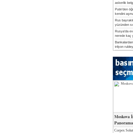
askerlik belg
Putin'den öğü
kendini aşma
Rus bayrakl
yüzünden sın
Rusya'da ev
nerede kaç yı
Bankalardan 
trilyon rubley
Moskova İ
Panorama 
Corpex Solut