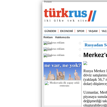
Реклама
GÜNDEM
EKONOMİ
SPOR
YAŞAM
YAZ
Reklam
Hakkımızda
Реклама
Rusyadan Se
Реклама
Merkez'd
Реклама
Rusya Merkez B
döviz satışların
(yaklaşık 56,7 
dolar) düşüreceğ
Uzmanlar, Merke
piyasaya sunula
değişmediği tak
oluşturabileceği