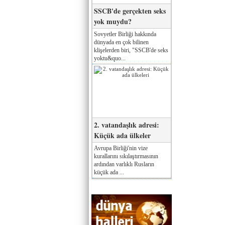
SSCB'de gerçekten seks
yok muydu?
Sovyetler Birliği hakkında
dünyada en çok bilinen
klişelerden biri, "SSCB'de seks
yoktu&quo...
2. vatandaşlık adresi:
Küçük ada ülkeler
Avrupa Birliği'nin vize
kurallarını sıkılaştırmasının
ardından varlıklı Rusların
küçük ada ...