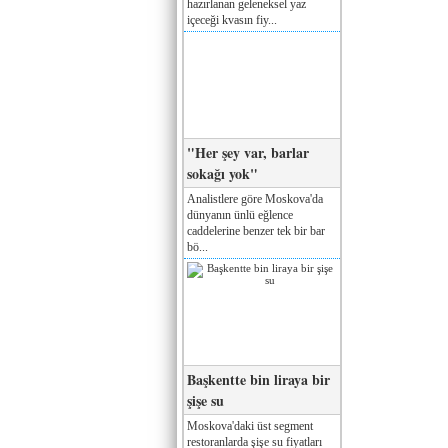
hazırlanan geleneksel yaz
içeceği kvasın fiy...
"Her şey var, barlar
sokağı yok"
Analistlere göre Moskova'da
dünyanın ünlü eğlence
caddelerine benzer tek bir bar
bö...
Başkentte bin liraya bir
şişe su
Moskova'daki üst segment
restoranlarda şişe su fiyatları