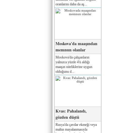
oranlarını daha da aş...
Moskova'da maaşından
memnun olanlar
Moskova'da çalışanların
yalnızca yüzde 4'ü aldığı
maaşın niteliklerine uygun
olduğunu d...
Kvas: Pahalandı,
gözden düştü
Rusya'da çavdar ekmeği veya
maltın mayalanmasıyla