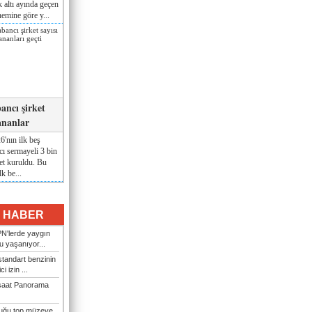
lk altı ayında geçen
nemine göre y...
ancı şirket
ananlar
'nın ilk beş
ı sermayeli 3 bin
et kuruldu. Bu
lk be...
I HABER
N'lerde yaygın
u yaşanıyor...
tandart benzinin
i izin ...
şaat Panorama
duğu top müzeye...