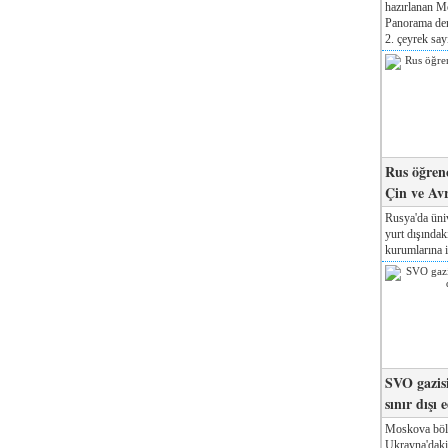
hazırlanan M
Panorama der
2. çeyrek sayı
Rus öğrenc
Çin ve Av
Rusya'da üniv
yurt dışında
kurumlarına il
SVO gazisi
sınır dışı 
Moskova böl
Ukrayna'daki