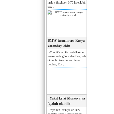
hızla yükseliyor. 0,75 litrelik bir
şişe ...
BMW tasarımcısı Rusya
vatandaşı oldu
BMW X5 ve X6 modellerinin
tasarımında görev alan Belçikalı
otomobil tasarımcısı Pierre
Leclerc, Rusy...
"Yakıt krizi Moskova'ya
faydalı olabilir
Rusya’nın uzun yıllar Türk
domateslerine karşı yürttüğü