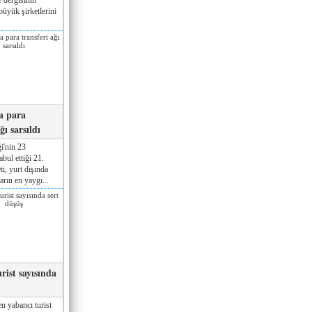
üyük şirketlerini
a para
ğı sarsıldı
i'nin 23
ul ettiği 21.
ti, yurt dışında
rın en yaygı...
rist sayısında
n yabancı turist