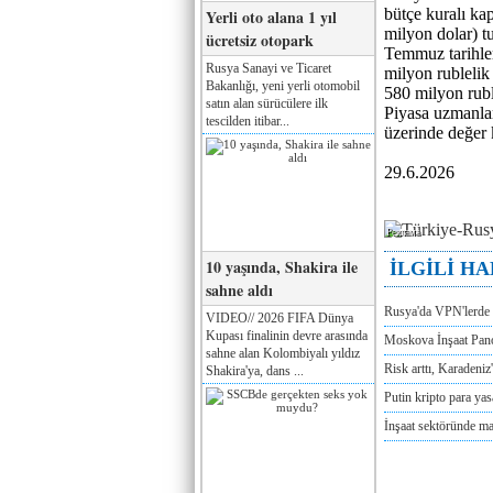
bütçe kuralı ka
Yerli oto alana 1 yıl
milyon dolar) tu
ücretsiz otopark
Temmuz tarihle
Rusya Sanayi ve Ticaret
milyon rublelik
Bakanlığı, yeni yerli otomobil
580 milyon ruble
satın alan sürücülere ilk
Piyasa uzmanlar
tescilden itibar...
üzerinde değer 
29.6.2026
Реклама
10 yaşında, Shakira ile
İLGİLİ H
sahne aldı
Rusya'da VPN'lerde 
VIDEO// 2026 FIFA Dünya
Kupası finalinin devre arasında
Moskova İnşaat Pano
sahne alan Kolombiyalı yıldız
Risk arttı, Karadeniz
Shakira'ya, dans ...
Putin kripto para yas
İnşaat sektöründe maa