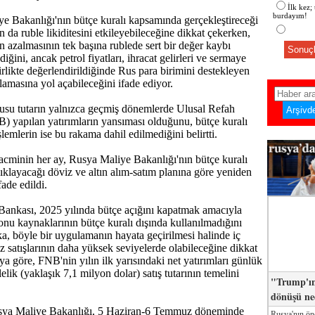
İlk kez;
burdayım!
iye Bakanlığı'nın bütçe kuralı kapsamında gerçekleştireceği
n da ruble likiditesini etkileyebileceğine dikkat çekerken,
ın azalmasının tek başına rublede sert bir değer kaybı
Sonuçl
ğini, ancak petrol fiyatları, ihracat gelirleri ve sermaye
irlikte değerlendirildiğinde Rus para birimini destekleyen
lamasına yol açabileceğini ifade ediyor.
usu tutarın yalnızca geçmiş dönemlerde Ulusal Refah
 yapılan yatırımların yansıması olduğunu, bütçe kuralı
emlerin ise bu rakama dahil edilmediğini belirtti.
cminin her ay, Rusya Maliye Bakanlığı'nın bütçe kuralı
ıklayacağı döviz ve altın alım-satım planına göre yeniden
ade edildi.
ankası, 2025 yılında bütçe açığını kapatmak amacıyla
nu kaynaklarının bütçe kuralı dışında kullanılmadığını
a, böyle bir uygulamanın hayata geçirilmesi halinde iç
z satışlarının daha yüksek seviyelerde olabileceğine dikkat
ya göre, FNB'nin yılın ilk yarısındaki net yatırımları günlük
lik (yaklaşık 7,1 milyon dolar) satış tutarının temelini
"Trump'ın
dönüşü n
sya Maliye Bakanlığı, 5 Haziran-6 Temmuz döneminde
Rusya'nın ön