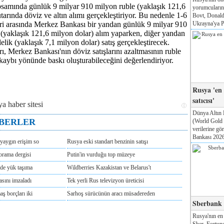
psamında günlük 9 milyar 910 milyon ruble (yaklaşık 121,6
yorumcuları
tarında döviz ve altın alımı gerçekleştiriyor. Bu nedenle 1-6
Bovt, Donald
Ukrayna'ya Pa
ri arasında Merkez Bankası bir yandan günlük 9 milyar 910
 (yaklaşık 121,6 milyon dolar) alım yaparken, diğer yandan
lik (yaklaşık 7,1 milyon dolar) satış gerçekleştirecek.
ı, Merkez Bankası'nın döviz satışlarını azaltmasının ruble
kaybı yönünde baskı oluşturabileceğini değerlendiriyor.
Rusya 'en
satıcısı'
Dünya Altın 
ABERLER
(World Gold
verilerine g
Bankası 2026'
yaygın erişim so
Rusya eski standart benzinin satışı
rama dergisi
Putin'in vurduğu top müzeye
'de yük taşıma
Wildberries Kazakistan ve Belarus't
asını imzaladı
Tek yerli Rus televizyon üreticisi
ş borçları iki
Sarhoş sürücünün aracı müsadereden
Sberbank T
Rusya'nın en
Sber, Fortune