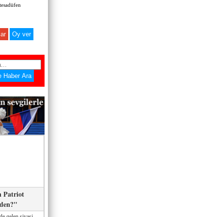
 tesadüfen
ar
 Patriot
eden?"
de gelen siyasi