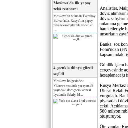
Moskova'da ilk yapay
zekâ restoranı
Analistler, Mal
döviz alımlarını
Moskova'da bulunan Tverskoy
döviz satışların
Bulvarı'nda, Rusya'nın yapay
anlamına gelmedi
zekâ teknolojileriyle yönetilen
hareketleriyle b
...
unsurların zayıf
Banka, söz kon
Fonu'ndan (FNB)
kapsamındaki işl
Günlük işlem ha
4 çocukla dünya güzeli
çerçevesinde aç
seçildi
hesaplanacağı if
Moskova bölgesindeki
Rusya Merkez B
Vidnoye kentinde yaşayan 39
yaşındaki dört çocuk annesi
Ulusal Refah Fo
Lyudmila Sekriy, M...
vurguladı. Bank
piyasadaki dövi
çekti. Açıklama
580 milyon ruble
oluşturuyor.
Öte yandan Ru