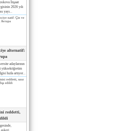
oskova İnşaat
gisinin 2026 yılı
sı yayı...
iye alternatif:
rupa
ersite adaylarının
ki yükseköğretim
gisi hızla artıyor...
ni reddetti,
edildi
gesinde,
 askeri