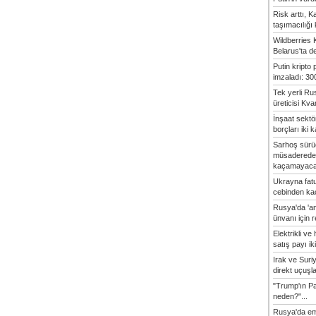
Risk arttı, 
taşımacılığı
Wildberries 
Belarus'ta d
Putin kripto
imzaladı: 300
Tek yerli Ru
üreticisi Kvan
İnşaat sekt
borçları iki k
Sarhoş sürü
müsaderede
kaçamayaca
Ukrayna fatu
cebinden kaç
Rusya'da 'an
ünvanı için 
Elektrikli ve 
satış payı iki
Irak ve Sur
direkt uçuşlar
"Trump'ın Pa
neden?"...
Rusya'da em