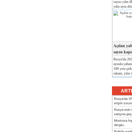
sayısı yılın i
yılın aynı dö
Açılan yab
sayısı kap
Rusya'da 2026
ayında yabanc
100 yeni şirk
rakam, yılın i
ART
Rusya'da VP
erişim sorun
Rusya eski s
satışına geçic
Moskova İn
dergisi...
Putin'in vur