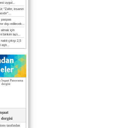
esi uygul...
t: "Zafer, insanın
sıdır"...
ı paspas
ır dışı edilecek...
 almak için
l birikim lazı...
nakit çıkışı 2,5
i aştı...
nşaat
dergisi
ions tarafından