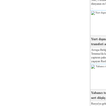
dünyanın en b
...
Yurt dışın
transferi a
Avrupa Birliğ
Temmuz'da kab
yaptırım pake
yaşayan Rusla
Yabancı tu
sert düşüş
Rusya'ya gele