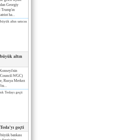
ndan Georgiy
 Trump'ın
triot ha...
 büyük altın
Konseyi'nin
 Council-WGC)
öre, Rusya Merkez
nı...
esla'yı geçti
 büyük bankası
 dergisinin