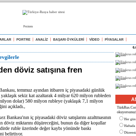
Реклама
ARLAR
PORTRE
ANALİZ
BAŞARI ÖYKÜLERİ
VİDEO
PİYASALAR
6.
Реклама
vgilerle
Реклама
en döviz satışına fren
Реклама
Реклама
Реклама
ankası, temmuz ayından itibaren iç piyasadaki günlük
ı yaklaşık sekiz kat azaltarak 4 milyar 620 milyon rubleden
A
milyon dolar) 580 milyon rubleye (yaklaşık 7,1 milyon
ini açıkladı.,
TürkRus.Com'
okuyorsunuz
z Bankası'nın iç piyasadaki döviz satışlarını azaltmasının
Her gün
n döviz miktarını düşüreceğini, bunun da diğer koşullar
Haftada
dirde ruble üzerinde değer kaybı yönünde baskı
Düzensiz
ni belirtiyor.