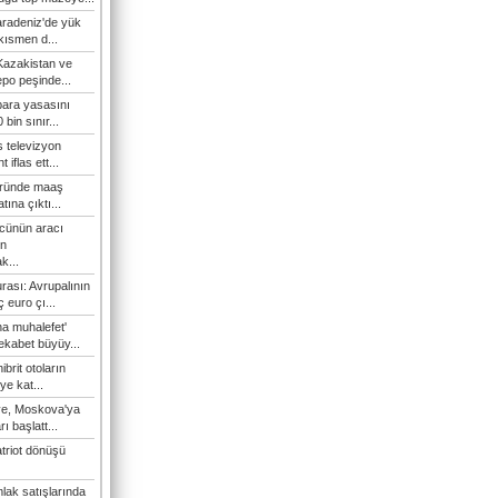
Karadeniz'de yük
 kısmen d...
Kazakistan ve
epo peşinde...
 para yasasını
 bin sınır...
s televizyon
t iflas ett...
öründe maaş
atına çıktı...
cünün aracı
n
k...
rası: Avrupalının
 euro çı...
a muhalefet'
rekabet büyüy...
hibrit otoların
ye kat...
iye, Moskova'ya
ı başlatt...
triot dönüşü
lak satışlarında