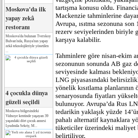
tartışma konusu oldu. Financ
Moskova'da ilk
Mackenzie tahminlerine dayan
yapay zekâ
Avrupa, ısıtma sezonuna son 
restoranı
rezerv seviyelerinden biriyle g
Moskova'da bulunan Tverskoy
karşıya kalabilir.
Bulvarı'nda, Rusya'nın yapay
zekâ teknolojileriyle yönetilen
...
Tahminlere göre nisan-ekim a
sezonunun sonunda AB gaz de
seviyesinde kalması bekleniyo
LNG piyasasındaki belirsizli
yönelik kısıtlama planlarının ö
4 çocukla dünya
senaryosunda fiyatları yükselt
güzeli seçildi
bulunuyor. Avrupa’da Rus LN
tedarikin yaklaşık yüzde 14’ü
Moskova bölgesindeki
Vidnoye kentinde yaşayan 39
pahalı alternatif kaynaklara 
yaşındaki dört çocuk annesi
Lyudmila Sekriy, M...
tüketiciler üzerindeki maliyet 
belirtiliyor.