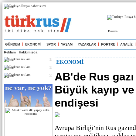
Реклама
Реклама
GÜNDEM
EKONOMİ
SPOR
YAŞAM
YAZARLAR
PORTRE
ANALİZ
Reklam
Hakkımızda
Реклама
EKONOMİ
Реклама
AB'de Rus gazı
Реклама
Büyük kayıp ve
endişesi
Avrupa Birliği’nin Rus gazınd
vazgeçme politikası, yaklaşan