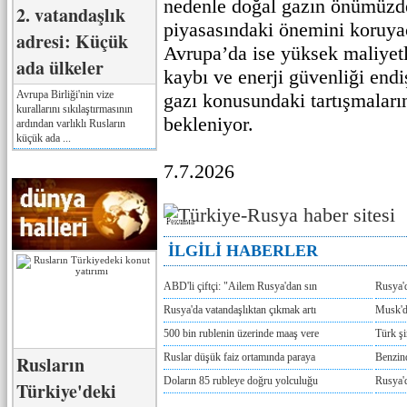
nedenle doğal gazın önümüzdek
2. vatandaşlık
piyasasındaki önemini koruyac
adresi: Küçük
Avrupa’da ise yüksek maliyetl
ada ülkeler
kaybı ve enerji güvenliği endi
Avrupa Birliği'nin vize
gazı konusundaki tartışmalar
kurallarını sıkılaştırmasının
bekleniyor.
ardından varlıklı Rusların
küçük ada ...
7.7.2026
Реклама
İLGİLİ HABERLER
ABD'li çiftçi: "Ailem Rusya'dan sın
Rusya'
Rusya'da vatandaşlıktan çıkmak artı
Musk'da
500 bin rublenin üzerinde maaş vere
Türk ş
Ruslar düşük faiz ortamında paraya
Benzind
Rusların
Doların 85 rubleye doğru yolculuğu
Rusya'd
Türkiye'deki