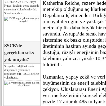
Katherina Reiche, rezerv hede
VIDEO// 2026 FIFA Dünya
Kupası finalinin devre arasında
metreküp olduğunu açıklarke
sahne alan Kolombiyalı yıldız
Shakira'ya, dans ...
Depolama İşletmecileri Birliği
olmayabileceğini ve yaklaşık 
metreküplük daha büyük bir re
savundu. Avrupa’da sıcak hava
sistemine ek baskı oluşturdu; 
SSCB'de
üretiminin haziran ayında geç
gerçekten seks
düştüğü, rüzgâr enerjisinin b
talebinin yalnızca yüzde 10,3’
yok muydu?
bildirildi.
Sovyetler Birliği hakkında
dünyada en çok bilinen
klişelerden biri, "SSCB'de seks
Uzmanlar, yapay zekâ ve veri
yoktu&quo...
büyümesinin de enerji talebini
çekiyor. Uluslararası Enerji A
veri merkezlerinin küresel ele
yüzde 17 artarak 485 milyar ki