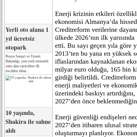
Enerji krizinin etkileri özell
ekonomisi Almanya’da hissedi
Yerli oto alana 1
Creditreform verilerine dayan
ülkede 2026’nın ilk yarısında 
yıl ücretsiz
etti. Bu sayı geçen yıla göre 
otopark
2013’ten bu yana en yüksek se
Rusya Sanayi ve Ticaret
iflaslarından kaynaklanan ek
Bakanlığı, yeni yerli otomobil
satın alan sürücülere ilk
milyar euro olduğu, 165 bin kiş
tescilden itibar...
girdiği belirtildi. Creditrefo
enerji maliyetleri ve ekonom
üzerindeki baskıyı artırdığını
2027’den önce beklenmediğini
10 yaşında,
Enerji güvenliği endişeleri n
Shakira ile sahne
2027’den itibaren ulusal strate
aldı
oluşturmayı planlıyor. Ekono