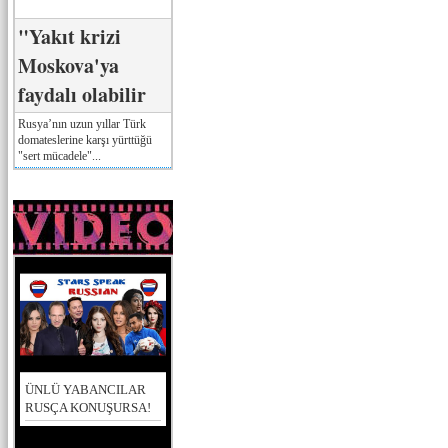
"Yakıt krizi
Moskova'ya
faydalı olabilir
Rusya’nın uzun yıllar Türk
domateslerine karşı yürttüğü
"sert mücadele"...
ÜNLÜ YABANCILAR
RUSÇA KONUŞURSA!