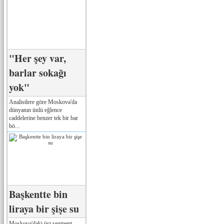
"Her şey var,
barlar sokağı
yok"
Analistlere göre Moskova'da
dünyanın ünlü eğlence
caddelerine benzer tek bir bar
bö...
Başkentte bin
liraya bir şişe su
Moskova'daki üst segment