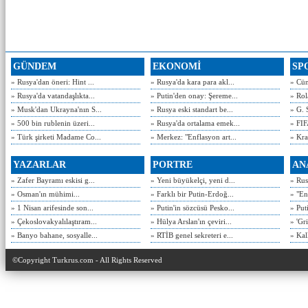
GÜNDEM
EKONOMİ
SP
» Rusya'dan öneri: Hint ...
» Rusya'da kara para akl...
» Cün
» Rusya'da vatandaşlıkta...
» Putin'den onay: Şereme...
» Rol
» Musk'dan Ukrayna'nın S...
» Rusya eski standart be...
» G. 
» 500 bin rublenin üzeri...
» Rusya'da ortalama emek...
» FIF
» Türk şirketi Madame Co...
» Merkez: "Enflasyon art...
» Kra
YAZARLAR
PORTRE
AN
» Zafer Bayramı eskisi g...
» Yeni büyükelçi, yeni d...
» Rusy
» Osman'ın mühimi...
» Farklı bir Putin-Erdoğ...
» "En
» 1 Nisan arifesinde son...
» Putin'in sözcüsü Pesko...
» Put
» Çekoslovakyalılaştıram...
» Hülya Arslan'ın çeviri...
» 'Gri
» Banyo bahane, sosyalle...
» RTİB genel sekreteri e...
» Kal
©Copyright Turkrus.com - All Rights Reserved