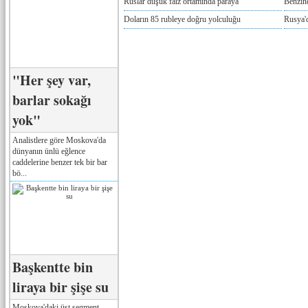
Ruslar düşük faiz ortamında paraya
Benzind
Doların 85 rubleye doğru yolculuğu
Rusya'd
"Her şey var,
barlar sokağı
yok"
Analistlere göre Moskova'da
dünyanın ünlü eğlence
caddelerine benzer tek bir bar
bö...
Başkentte bin
liraya bir şişe su
Moskova'daki üst segment