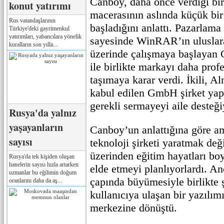
Canboy, daha önce verdiği b
konut yatırımı
macerasının aslında küçük bir 
Rus vatandaşlarının
başladığını anlattı. Pazarlam
Türkiye'deki gayrimenkul
yatırımları, yabancılara yönelik
sayesinde WinRAR’ın uluslara
kuralların son yılla...
üzerinde çalışmaya başlayan
ile birlikte markayı daha prof
taşımaya karar verdi. İkili, Al
kabul edilen GmbH şirket yapı
gerekli sermayeyi aile desteği
Rusya'da yalnız
yaşayanların
Canboy’un anlattığına göre am
sayısı
teknoloji şirketi yaratmak d
üzerinden eğitim hayatları bo
Rusya'da tek kişiden oluşan
hanelerin sayısı hızla artarken
elde etmeyi planlıyorlardı. 
uzmanlar bu eğilimin doğum
çapında büyümesiyle birlikte 
oranlarını daha da aş...
kullanıcıya ulaşan bir yazılı
merkezine dönüştü.