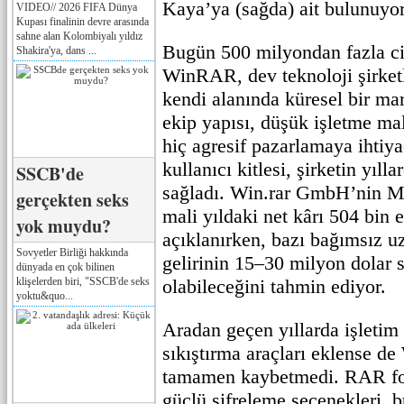
Kaya’ya (sağda) ait bulunuyor
VIDEO// 2026 FIFA Dünya
Kupası finalinin devre arasında
sahne alan Kolombiyalı yıldız
Bugün 500 milyondan fazla ci
Shakira'ya, dans ...
WinRAR, dev teknoloji şirket
kendi alanında küresel bir ma
ekip yapısı, düşük işletme mal
hiç agresif pazarlamaya ihti
kullanıcı kitlesi, şirketin yıll
SSCB'de
sağladı. Win.rar GmbH’nin Ma
gerçekten seks
mali yıldaki net kârı 504 bin 
yok muydu?
açıklanırken, bazı bağımsız uz
Sovyetler Birliği hakkında
gelirinin 15–30 milyon dolar 
dünyada en çok bilinen
klişelerden biri, "SSCB'de seks
olabileceğini tahmin ediyor.
yoktu&quo...
Aradan geçen yıllarda işletim
sıkıştırma araçları eklense d
tamamen kaybetmedi. RAR for
güçlü şifreleme seçenekleri, 