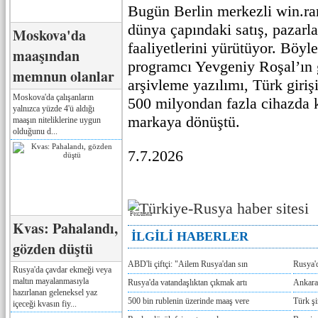
Bugün Berlin merkezli win.
dünya çapındaki satış, pazarl
Moskova'da
faaliyetlerini yürütüyor. Böyl
maaşından
programcı Yevgeniy Roşal’ın g
memnun olanlar
arşivleme yazılımı, Türk giriş
Moskova'da çalışanların
500 milyondan fazla cihazda k
yalnızca yüzde 4'ü aldığı
markaya dönüştü.
maaşın niteliklerine uygun
olduğunu d...
7.7.2026
Реклама
Kvas: Pahalandı,
İLGİLİ HABERLER
gözden düştü
ABD'li çiftçi: "Ailem Rusya'dan sın
Rusya'
Rusya'da çavdar ekmeği veya
maltın mayalanmasıyla
Rusya'da vatandaşlıktan çıkmak artı
Ankara
hazırlanan geleneksel yaz
500 bin rublenin üzerinde maaş vere
Türk ş
içeceği kvasın fiy...