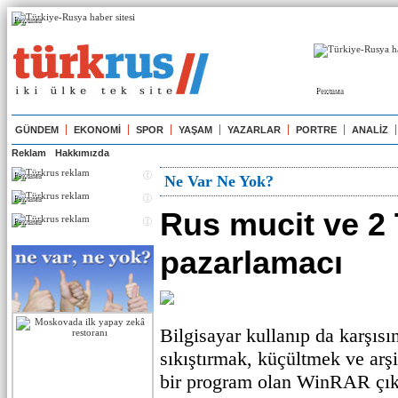
Реклама
Реклама
GÜNDEM
EKONOMİ
SPOR
YAŞAM
YAZARLAR
PORTRE
ANALİZ
Reklam
Hakkımızda
Реклама
Ne Var Ne Yok?
Реклама
Rus mucit ve 2
Реклама
pazarlamacı
Bilgisayar kullanıp da karşısı
sıkıştırmak, küçültmek ve arş
bir program olan WinRAR çı