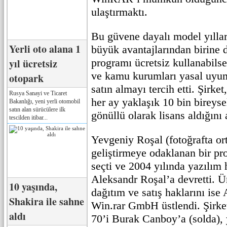
ulaştırmaktı.
Bu güvene dayalı model yılla
Yerli oto alana 1
büyük avantajlarından birine 
yıl ücretsiz
programı ücretsiz kullanabilse 
ve kamu kurumları yasal uyum
otopark
satın almayı tercih etti. Şirket
Rusya Sanayi ve Ticaret
her ay yaklaşık 10 bin bireyse
Bakanlığı, yeni yerli otomobil
satın alan sürücülere ilk
gönüllü olarak lisans aldığını 
tescilden itibar...
Yevgeniy Roşal (fotoğrafta ort
geliştirmeye odaklanan bir pr
seçti ve 2004 yılında yazılım 
Aleksandr Roşal’a devretti. 
10 yaşında,
dağıtım ve satış haklarını is
Shakira ile sahne
Win.rar GmbH üstlendi. Şirket
aldı
70’i Burak Canboy’a (solda),