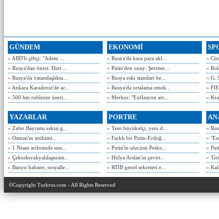
GÜNDEM
EKONOMİ
SP
» ABD'li çiftçi: "Ailem ...
» Rusya'da kara para akl...
» Cün
» Rusya'dan öneri: Hint ...
» Putin'den onay: Şereme...
» Rol
» Rusya'da vatandaşlıkta...
» Rusya eski standart be...
» G. 
» Ankara Karadeniz'de ac...
» Rusya'da ortalama emek...
» FIF
» 500 bin rublenin üzeri...
» Merkez: "Enflasyon art...
» Kra
YAZARLAR
PORTRE
AN
» Zafer Bayramı eskisi g...
» Yeni büyükelçi, yeni d...
» Rusy
» Osman'ın mühimi...
» Farklı bir Putin-Erdoğ...
» "En
» 1 Nisan arifesinde son...
» Putin'in sözcüsü Pesko...
» Put
» Çekoslovakyalılaştıram...
» Hülya Arslan'ın çeviri...
» 'Gri
» Banyo bahane, sosyalle...
» RTİB genel sekreteri e...
» Kal
©Copyright Turkrus.com - All Rights Reserved