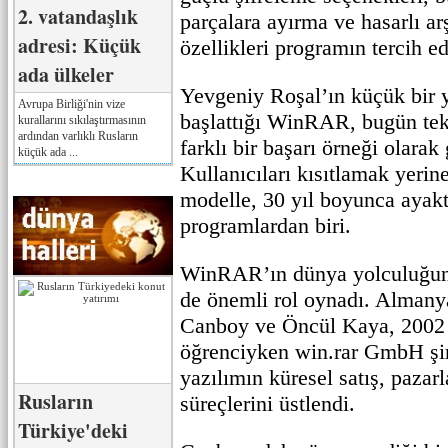
2. vatandaşlık
parçalara ayırma ve hasarlı ar
adresi: Küçük
özellikleri programın tercih e
ada ülkeler
Yevgeniy Roşal’ın küçük bir y
Avrupa Birliği'nin vize
başlattığı WinRAR, bugün tek
kurallarını sıkılaştırmasının
ardından varlıklı Rusların
farklı bir başarı örneği olarak 
küçük ada ...
Kullanıcıları kısıtlamak yeri
modelle, 30 yıl boyunca ayakt
programlardan biri.
WinRAR’ın dünya yolculuğund
de önemli rol oynadı. Alman
Canboy ve Öncül Kaya, 2002 
öğrenciyken win.rar GmbH şir
yazılımın küresel satış, pazar
Rusların
süreçlerini üstlendi.
Türkiye'deki