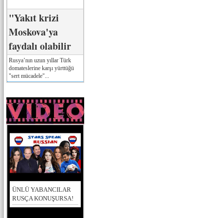
"Yakıt krizi
Moskova'ya
faydalı olabilir
Rusya’nın uzun yıllar Türk
domateslerine karşı yürttüğü
"sert mücadele"...
ÜNLÜ YABANCILAR
RUSÇA KONUŞURSA!