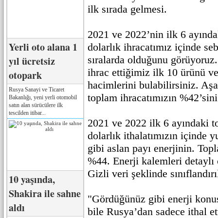
ilk sırada gelmesi.
2021 ve 2022’nin ilk 6 ayında
Yerli oto alana 1
dolarlık ihracatımız içinde s
sıralarda olduğunu görüyoruz.
yıl ücretsiz
ihrac ettiğimiz ilk 10 ürünü ve
otopark
hacimlerini bulabilirsiniz. Aş
Rusya Sanayi ve Ticaret
toplam ihracatımızın %42’sini
Bakanlığı, yeni yerli otomobil
satın alan sürücülere ilk
tescilden itibar...
2021 ve 2022 ilk 6 ayındaki t
dolarlık ithalatımızın içinde y
gibi aslan payı enerjinin. Topl
%44. Enerji kalemleri detaylı
Gizli veri şeklinde sınıflandırı
10 yaşında,
Shakira ile sahne
"Gördüğünüz gibi enerji konu
aldı
bile Rusya’dan sadece ithal et