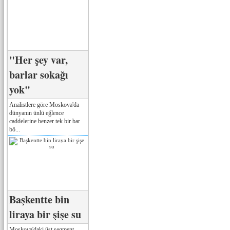
"Her şey var,
barlar sokağı
yok"
Analistlere göre Moskova'da
dünyanın ünlü eğlence
caddelerine benzer tek bir bar
bö...
Başkentte bin
liraya bir şişe su
Moskova'daki üst segment