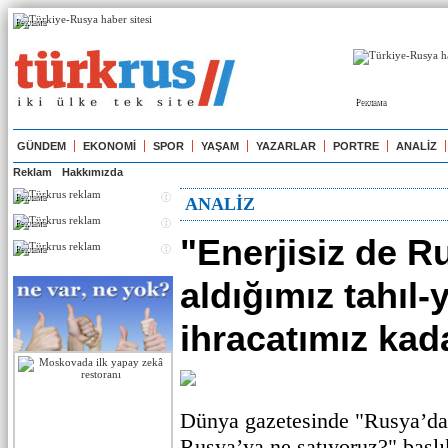
Реклама
Реклама
GÜNDEM
EKONOMİ
SPOR
YAŞAM
YAZARLAR
PORTRE
ANALİZ
Reklam
Hakkımızda
Реклама
ANALİZ
Реклама
"Enerjisiz de R
Реклама
aldığımız tahıl-
ihracatımız kad
Dünya gazetesinde "Rusya’da
Rusya’ya ne satıyoruz?" başlı