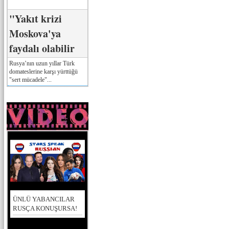
"Yakıt krizi
Moskova'ya
faydalı olabilir
Rusya’nın uzun yıllar Türk
domateslerine karşı yürttüğü
"sert mücadele"...
ÜNLÜ YABANCILAR
RUSÇA KONUŞURSA!