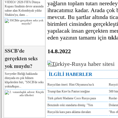
yağların toplam tutarı nerede
VIDEO// 2026 FIFA Dünya
Kupası finalinin devre arasında
ihracatımız kadar. Arada çok 
sahne alan Kolombiyalı yıldız
Shakira'ya, dans ...
mevcut. Bu şartlar altında tica
birimleri cinsinden gerçekleşti
yapılacak insan gerçekten me
eden yazının tamamı için
tıkl
SSCB'de
14.8.2022
gerçekten seks
yok muydu?
Реклама
İLGİLİ HABERLER
Sovyetler Birliği hakkında
dünyada en çok bilinen
klişelerden biri, "SSCB'de seks
Rusya'dan öneri: Hint Okyanusu'na k
Rusya'd
yoktu&quo...
Trump'dan Kiev'in Patriot isteğine
500 bin
Türk şirketi Madame Coco Rusya paza
Ruslar 
Benzinde eski standarta dönüş: "Yen
Doların
Rusya'da kara para aklama davaları
"Rus e