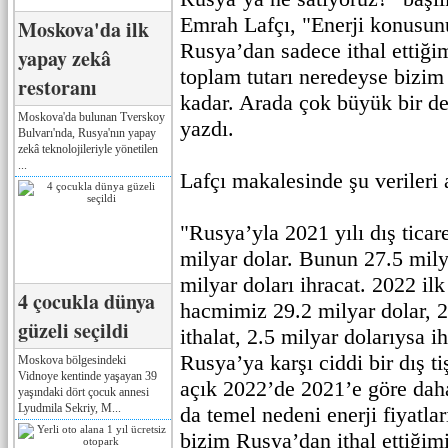
Emrah Lafçı, "Enerji konusunu
Moskova'da ilk
Rusya’dan sadece ithal ettiğim
yapay zekâ
toplam tutarı neredeyse bizim
restoranı
kadar. Arada çok büyük bir d
Moskova'da bulunan Tverskoy
yazdı.
Bulvarı'nda, Rusya'nın yapay
zekâ teknolojileriyle yönetilen
...
Lafçı makalesinde şu verileri 
"Rusya’yla 2021 yılı dış tica
milyar dolar. Bunun 27.5 milya
milyar doları ihracat. 2022 ilk
4 çocukla dünya
hacmimiz 29.2 milyar dolar, 2
güzeli seçildi
ithalat, 2.5 milyar dolarıysa 
Rusya’ya karşı ciddi bir dış t
Moskova bölgesindeki
Vidnoye kentinde yaşayan 39
açık 2022’de 2021’e göre da
yaşındaki dört çocuk annesi
Lyudmila Sekriy, M...
da temel nedeni enerji fiyatla
bizim Rusya’dan ithal ettiğimi