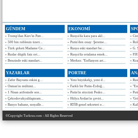
GÜNDEM
EKONOMİ
SP
» Trump'dan Kiev'in Patr...
» Rusya'da kara para akl...
» Cün
» 500 bin rublenin üzeri...
» Putin'den onay: Şereme...
» Rol
» Türk şirketi Madame Co...
» Rusya eski standart be...
» G. 
» Ruslar düşük faiz ort...
» Rusya'da ortalama emek...
» FIF
» Benzinde eski standart...
» Merkez: "Enflasyon art...
» Kra
YAZARLAR
PORTRE
AN
» Zafer Bayramı eskisi g...
» Yeni büyükelçi, yeni d...
» Rusy
» Osman'ın mühimi...
» Farklı bir Putin-Erdoğ...
» "En
» 1 Nisan arifesinde son...
» Putin'in sözcüsü Pesko...
» Put
» Çekoslovakyalılaştıram...
» Hülya Arslan'ın çeviri...
» 'Gri
» Banyo bahane, sosyalle...
» RTİB genel sekreteri e...
» Kal
©Copyright Turkrus.com - All Rights Reserved