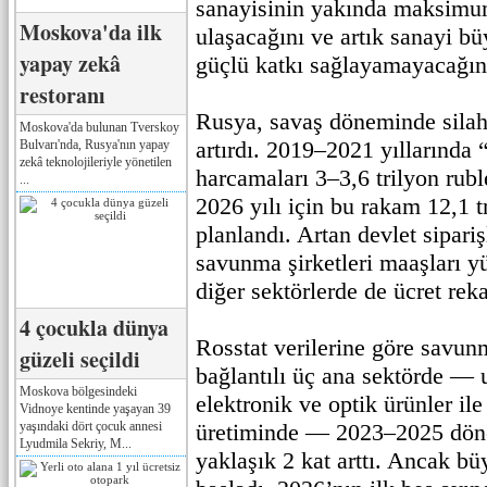
sanayisinin yakında maksimu
Moskova'da ilk
ulaşacağını ve artık sanayi b
yapay zekâ
güçlü katkı sağlayamayacağını
restoranı
Rusya, savaş döneminde silah 
Moskova'da bulunan Tverskoy
artırdı. 2019–2021 yıllarında
Bulvarı'nda, Rusya'nın yapay
zekâ teknolojileriyle yönetilen
harcamaları 3–3,6 trilyon rub
...
2026 yılı için bu rakam 12,1 t
planlandı. Artan devlet sipariş
savunma şirketleri maaşları y
diğer sektörlerde de ücret reka
4 çocukla dünya
Rosstat verilerine göre savun
güzeli seçildi
bağlantılı üç ana sektörde — 
Moskova bölgesindeki
elektronik ve optik ürünler ile
Vidnoye kentinde yaşayan 39
yaşındaki dört çocuk annesi
üretiminde — 2023–2025 dön
Lyudmila Sekriy, M...
yaklaşık 2 kat arttı. Ancak 