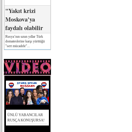
"Yakıt krizi
Moskova'ya
faydalı olabilir
Rusya’nın uzun yıllar Türk
domateslerine karşı yürttüğü
"sert mücadele"...
ÜNLÜ YABANCILAR
RUSÇA KONUŞURSA!