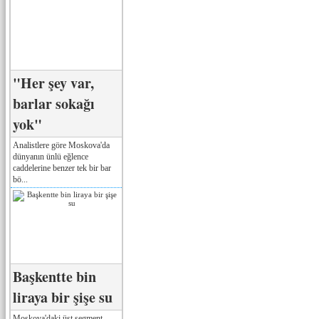
"Her şey var,
barlar sokağı
yok"
Analistlere göre Moskova'da
dünyanın ünlü eğlence
caddelerine benzer tek bir bar
bö...
Başkentte bin
liraya bir şişe su
Moskova'daki üst segment