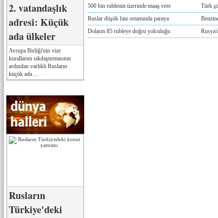
2. vatandaşlık
500 bin rublenin üzerinde maaş vere
Türk ş
adresi: Küçük
Ruslar düşük faiz ortamında paraya
Benzind
Doların 85 rubleye doğru yolculuğu
Rusya'd
ada ülkeler
Avrupa Birliği'nin vize
kurallarını sıkılaştırmasının
ardından varlıklı Rusların
küçük ada ...
Rusların
Türkiye'deki