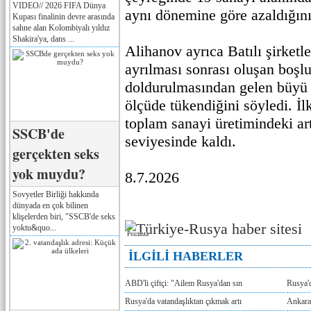
VIDEO// 2026 FIFA Dünya
aynı dönemine göre azaldığını 
Kupası finalinin devre arasında
sahne alan Kolombiyalı yıldız
Shakira'ya, dans ...
Alihanov ayrıca Batılı şirketl
ayrılması sonrası oluşan boşlu
doldurulmasından gelen büyü 
ölçüde tükendiğini söyledi. İ
toplam sanayi üretimindeki ar
SSCB'de
seviyesinde kaldı.
gerçekten seks
yok muydu?
8.7.2026
Sovyetler Birliği hakkında
dünyada en çok bilinen
klişelerden biri, "SSCB'de seks
yoktu&quo...
Реклама
İLGİLİ HABERLER
ABD'li çiftçi: "Ailem Rusya'dan sın
Rusya'
Rusya'da vatandaşlıktan çıkmak artı
Ankara