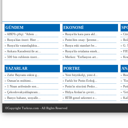
GÜNDEM
EKONOMİ
SP
» ABD'li çiftçi: "Ailem ...
» Rusya'da kara para akl...
» Cün
» Rusya'dan öneri: Hint ...
» Putin'den onay: Şereme...
» Rol
» Rusya'da vatandaşlıkta...
» Rusya eski standart be...
» G. 
» Ankara Karadeniz'de ac...
» Rusya'da ortalama emek...
» FIF
» 500 bin rublenin üzeri...
» Merkez: "Enflasyon art...
» Kra
YAZARLAR
PORTRE
AN
» Zafer Bayramı eskisi g...
» Yeni büyükelçi, yeni d...
» Rusy
» Osman'ın mühimi...
» Farklı bir Putin-Erdoğ...
» "En
» 1 Nisan arifesinde son...
» Putin'in sözcüsü Pesko...
» Put
» Çekoslovakyalılaştıram...
» Hülya Arslan'ın çeviri...
» 'Gri
» Banyo bahane, sosyalle...
» RTİB genel sekreteri e...
» Kal
©Copyright Turkrus.com - All Rights Reserved