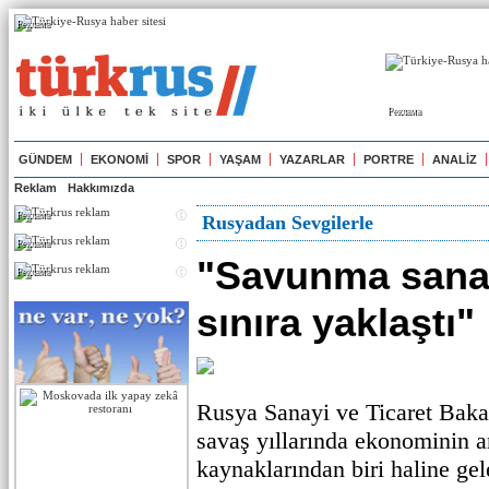
Реклама
Реклама
GÜNDEM
EKONOMİ
SPOR
YAŞAM
YAZARLAR
PORTRE
ANALİZ
Reklam
Hakkımızda
Реклама
Rusyadan Sevgilerle
Реклама
"Savunma sana
Реклама
sınıra yaklaştı"
Rusya Sanayi ve Ticaret Baka
savaş yıllarında ekonominin
kaynaklarından biri haline g