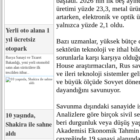
başladı. 2026’nın ilk beş ayı
üretimi yüzde 23,3, metal ürü
artarken, elektronik ve optik
yalnızca yüzde 2,1 oldu.
Yerli oto alana 1
yıl ücretsiz
Bazı uzmanlar, yüksek bütçe 
otopark
sektörün teknoloji ve ithal bil
sorunlarla karşı karşıya oldu
Rusya Sanayi ve Ticaret
Bakanlığı, yeni yerli otomobil
House araştırmacıları, Rus s
satın alan sürücülere ilk
ve ileri teknoloji sistemler ge
tescilden itibar...
ve büyük ölçüde Sovyet döne
dayandığını savunuyor.
Savunma dışındaki sanayide is
Analizlere göre birçok sivil s
10 yaşında,
beri durgunluk veya düşüş ya
Shakira ile sahne
Akademisi Ekonomik Tahmin E
aldı
çeyreğinde 19 sanayi alanında