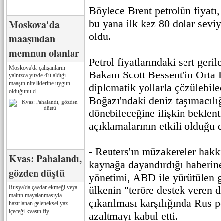
Böylece Brent petrolün fiyat
Moskova'da
bu yana ilk kez 80 dolar sevi
oldu.
maaşından
memnun olanlar
Petrol fiyatlarındaki sert ge
Moskova'da çalışanların
Bakanı Scott Bessent'in Orta 
yalnızca yüzde 4'ü aldığı
maaşın niteliklerine uygun
diplomatik yollarla çözülebi
olduğunu d...
Boğazı'ndaki deniz taşımacılı
dönebileceğine ilişkin beklent
açıklamalarının etkili olduğu d
- Reuters'ın müzakereler hakkı
Kvas: Pahalandı,
kaynağa dayandırdığı haberine
gözden düştü
yönetimi, ABD ile yürütülen
Rusya'da çavdar ekmeği veya
ülkenin "teröre destek veren d
maltın mayalanmasıyla
çıkarılması karşılığında Rus pe
hazırlanan geleneksel yaz
içeceği kvasın fiy...
azaltmayı kabul etti.