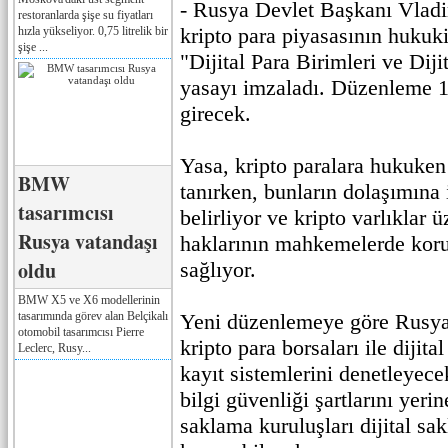
- Rusya Devlet Başkanı Vladi
restoranlarda şişe su fiyatları
kripto para piyasasının hukuki
hızla yükseliyor. 0,75 litrelik bir
şişe ...
"Dijital Para Birimleri ve Dij
yasayı imzaladı. Düzenleme 1
girecek.
Yasa, kripto paralara hukuken 
BMW
tanırken, bunların dolaşımına i
tasarımcısı
belirliyor ve kripto varlıklar 
Rusya vatandaşı
haklarının mahkemelerde kor
oldu
sağlıyor.
BMW X5 ve X6 modellerinin
tasarımında görev alan Belçikalı
Yeni düzenlemeye göre Rusy
otomobil tasarımcısı Pierre
kripto para borsaları ile dijit
Leclerc, Rusy...
kayıt sistemlerini denetleyece
bilgi güvenliği şartlarını yeri
saklama kuruluşları dijital sa