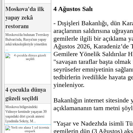
Moskova'da ilk
4 Ağustos Salı
yapay zekâ
- Dışişleri Bakanlığı, dün Kar
restoranı
araçlarının saldırısına uğrayan
Moskova'da bulunan Tverskoy
gemilerle ilgili bir açıklama 
Bulvarı'nda, Rusya'nın yapay
zekâ teknolojileriyle yönetilen
Ağustos 2026, Karadeniz’de T
...
Gemilere Yönelik Saldırılar H
"savaşan taraflar başta olmak
seyrüsefer emniyetinin sağlan
tedbirlerin ivedilikle hayata g
yineleniyor.
4 çocukla dünya
güzeli seçildi
Bakanlığın internet sitesinde 
açıklamananın tam metni şöyl
Moskova bölgesindeki
Vidnoye kentinde yaşayan 39
yaşındaki dört çocuk annesi
Lyudmila Sekriy, M...
"Yaşar ve Nadezhda isimli Tür
gemilerin dün (3 Ağustos) a