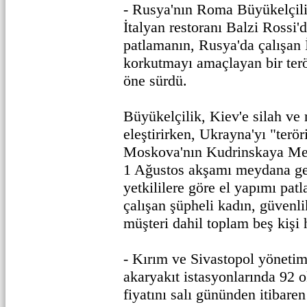
- Rusya'nın Roma Büyükelçil
İtalyan restoranı Balzi Rossi
patlamanın, Rusya'da çalışan 
korkutmayı amaçlayan bir terö
öne sürdü.
Büyükelçilik, Kiev'e silah ve 
eleştirirken, Ukrayna'yı "terör
Moskova'nın Kudrinskaya Mey
1 Ağustos akşamı meydana ge
yetkililere göre el yapımı patl
çalışan şüpheli kadın, güvenli
müşteri dahil toplam beş kişi 
- Kırım ve Sivastopol yöneti
akaryakıt istasyonlarında 92 o
fiyatını salı gününden itibaren