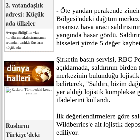
2. vatandaşlık
- Öte yandan perakende zincir
adresi: Küçük
Bölgesi'ndeki dağıtım merkez
ada ülkeler
insansız hava aracı saldırısın
Avrupa Birliği'nin vize
yangında hasar gördü. Saldırı
kurallarını sıkılaştırmasının
hisseleri yüzde 5 değer kaybet
ardından varlıklı Rusların
küçük ada ...
Şirketin basın servisi, RBC Pe
açıklamada, saldırının birden 
merkezinin bulunduğu lojistik
belirterek, "Saldırı, bizim da
yer aldığı lojistik komplekse g
ifadelerini kullandı.
İlk değerlendirmelere göre sal
Wildberries'e ait lojistik dep
Rusların
ediliyor.
Türkiye'deki