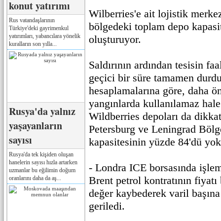
konut yatırımı
Wilberries'e ait lojistik merkez
Rus vatandaşlarının
bölgedeki toplam depo kapasit
Türkiye'deki gayrimenkul
yatırımları, yabancılara yönelik
oluşturuyor.
kuralların son yılla...
Saldırının ardından tesisin faa
geçici bir süre tamamen durd
hesaplamalarına göre, daha ö
yangınlarda kullanılamaz hale
Rusya'da yalnız
Wildberries depoları da dikkat
yaşayanların
Petersburg ve Leningrad Bölges
sayısı
kapasitesinin yüzde 84'dü yo
Rusya'da tek kişiden oluşan
hanelerin sayısı hızla artarken
- Londra ICE borsasında işle
uzmanlar bu eğilimin doğum
Brent petrol kontratının fiyat
oranlarını daha da aş...
değer kaybederek varil başına
geriledi.