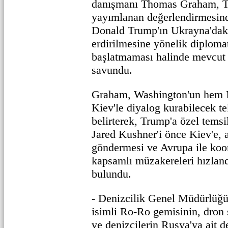
danışmanı Thomas Graham, T
yayımlanan değerlendirmesi
Donald Trump'ın Ukrayna'dak
erdirilmesine yönelik diplomat
başlatmaması halinde mevcut f
savundu.
Graham, Washington'un hem
Kiev'le diyalog kurabilecek t
belirterek, Trump'a özel temsil
Jared Kushner'i önce Kiev'e,
göndermesi ve Avrupa ile koo
kapsamlı müzakereleri hızland
bulundu.
- Denizcilik Genel Müdürlü
isimli Ro-Ro gemisinin, dron s
ve denizcilerin Rusya'ya ait d