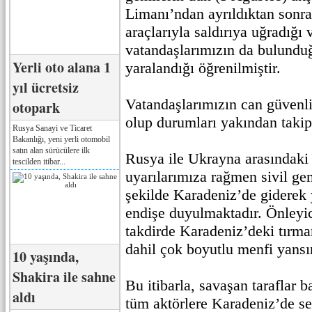
Limanı’ndan ayrıldıktan sonra
araçlarıyla saldırıya uğradığı 
vatandaşlarımızın da bulunduğ
Yerli oto alana 1
yaralandığı öğrenilmiştir.
yıl ücretsiz
Vatandaşlarımızın can güvenli
otopark
olup durumları yakından takip
Rusya Sanayi ve Ticaret
Bakanlığı, yeni yerli otomobil
satın alan sürücülere ilk
Rusya ile Ukrayna arasındaki
tescilden itibar...
uyarılarımıza rağmen sivil gem
şekilde Karadeniz’de giderek
endişe duyulmaktadır. Önleyic
takdirde Karadeniz’deki tırm
dahil çok boyutlu menfi yansım
10 yaşında,
Shakira ile sahne
Bu itibarla, savaşan taraflar b
aldı
tüm aktörlere Karadeniz’de se