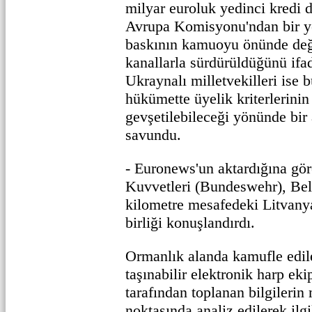
milyar euroluk yedinci kredi di
Avrupa Komisyonu'ndan bir ye
baskının kamuoyu önünde değ
kanallarla sürdürüldüğünü ifa
Ukraynalı milletvekilleri ise 
hükümette üyelik kriterlerini
gevşetilebileceği yönünde bir
savundu.
- Euronews'un aktardığına gö
Kuvvetleri (Bundeswehr), Bela
kilometre mesafedeki Litvanya
birliği konuşlandırdı.
Ormanlık alanda kamufle edil
taşınabilir elektronik harp eki
tarafından toplanan bilgilerin
noktasında analiz edilerek ilgi