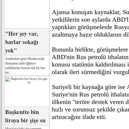
Ajansa konuşan kaynaklar, Sur
yetkililerin son aylarda ABD'l
yaptıkları görüşmelerde Rusya
"Her şey var,
azaltmaya hazır olduklarını dil
barlar sokağı
Bununla birlikte, görüşmeler
yok"
ABD'nin Rus petrolü ithalatını
Analistlere göre Moskova'da
konusu statünün kaldırılması i
dünyanın ünlü eğlence
caddelerine benzer tek bir bar
olarak ileri sürmediğini vurgu
bö...
Suriyeli bir kaynağa göre ise A
Suriye'nin Rus petrolü ithalatı
ülkenin "teröre destek veren 
hızlı ve sorunsuz şekilde çıka
Başkentte bin
artıracağını ifade etti.
liraya bir şişe su
Moskova'daki üst segment