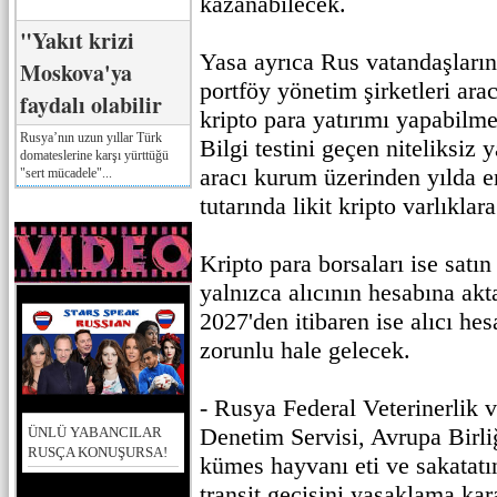
kazanabilecek.
"Yakıt krizi
Yasa ayrıca Rus vatandaşların
Moskova'ya
portföy yönetim şirketleri arac
faydalı olabilir
kripto para yatırımı yapabilme
Rusya’nın uzun yıllar Türk
Bilgi testini geçen niteliksiz y
domateslerine karşı yürttüğü
aracı kurum üzerinden yılda e
"sert mücadele"...
tutarında likit kripto varlıkla
Kripto para borsaları ise satın 
yalnızca alıcının hesabına akt
2027'den itibaren ise alıcı he
zorunlu hale gelecek.
- Rusya Federal Veterinerlik v
Denetim Servisi, Avrupa Birliğ
ÜNLÜ YABANCILAR
RUSÇA KONUŞURSA!
kümes hayvanı eti ve sakatat
transit geçişini yasaklama kara