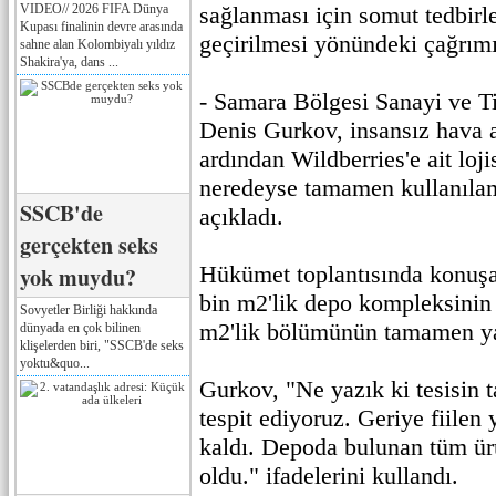
VIDEO// 2026 FIFA Dünya
sağlanması için somut tedbirle
Kupası finalinin devre arasında
geçirilmesi yönündeki çağrımı
sahne alan Kolombiyalı yıldız
Shakira'ya, dans ...
- Samara Bölgesi Sanayi ve T
Denis Gurkov, insansız hava ar
ardından Wildberries'e ait loj
neredeyse tamamen kullanılam
SSCB'de
açıkladı.
gerçekten seks
Hükümet toplantısında konuş
yok muydu?
bin m2'lik depo kompleksinin
Sovyetler Birliği hakkında
m2'lik bölümünün tamamen yan
dünyada en çok bilinen
klişelerden biri, "SSCB'de seks
yoktu&quo...
Gurkov, "Ne yazık ki tesisin
tespit ediyoruz. Geriye fiilen 
kaldı. Depoda bulunan tüm ü
oldu." ifadelerini kullandı.