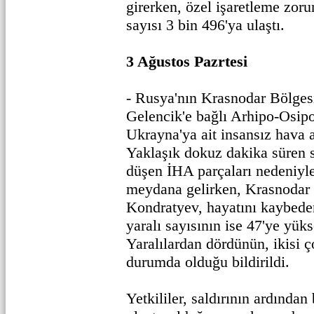
girerken, özel işaretleme zor
sayısı 3 bin 496'ya ulaştı.
3 Ağustos Pazrtesi
- Rusya'nın Krasnodar Bölgesi'
Gelencik'e bağlı Arhipo-Osipo
Ukrayna'ya ait insansız hava a
Yaklaşık dokuz dakika süren s
düşen İHA parçaları nedeniyle 
meydana gelirken, Krasnodar 
Kondratyev, hayatını kaybeden
yaralı sayısının ise 47'ye yüks
Yaralılardan dördünün, ikisi 
durumda olduğu bildirildi.
Yetkililer, saldırının ardında