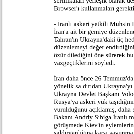
sertifikaları yerleşik olarak 
Browser'ı kullanmaları gerekti
- İranlı askeri yetkili Muhsin
İran'a ait bir gemiye düzenlen
Tahran'ın Ukrayna'daki üç hed
düzenlemeyi değerlendirdiğin
özür dilediğini öne sürerek b
vazgeçtiklerini söyledi.
İran daha önce 26 Temmuz'da 
yönelik saldırıdan Ukrayna'yı
Ukrayna Devlet Başkanı Volod
Rusya'ya askeri yük taşıdığını
vurulduğunu açıklamış, daha 
Bakanı Andriy Sıbiga İranlı m
görüşmede Kiev'in eylemlerin
saldırganlığına karşı savunm