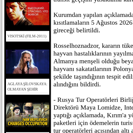
Kurumdan yapılan açıklamada, 
kısıtlamaların 5 Ağustos 2026 
gireceği belirtildi.
VISOTSKİ (FILM-2011)
Rosselhoznadzor, kararın tüke
hayvan hastalıklarının yayılm
Almanya menşeli olduğu beya
hayvanı sakatatlarının Polony
şekilde taşındığının tespit ed
alındığını bildirdi.
AGLAYA ŞİLOVSKAYA:
OLMAYAN ŞEHİR
- Rusya Tur Operatörleri Birl
Direktörü Maya Lomidze, Inte
yaptığı açıklamada, Kırım'a yö
paketleri için ödemelerin turis
tur operatörleri açısından altı