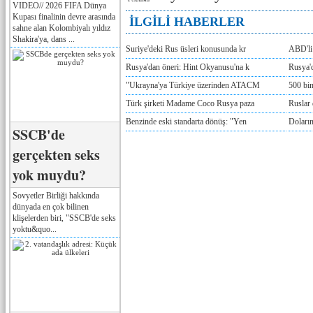
VIDEO// 2026 FIFA Dünya
Kupası finalinin devre arasında
İLGİLİ HABERLER
sahne alan Kolombiyalı yıldız
Shakira'ya, dans ...
Suriye'deki Rus üsleri konusunda kr
ABD'li 
Rusya'dan öneri: Hint Okyanusu'na k
Rusya'd
"Ukrayna'ya Türkiye üzerinden ATACM
500 bin
Türk şirketi Madame Coco Rusya paza
Ruslar 
Benzinde eski standarta dönüş: "Yen
Doların
SSCB'de
gerçekten seks
yok muydu?
Sovyetler Birliği hakkında
dünyada en çok bilinen
klişelerden biri, "SSCB'de seks
yoktu&quo...