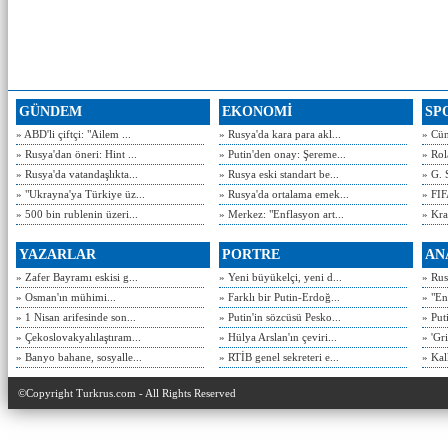
GÜNDEM
EKONOMİ
SP
» ABD'li çiftçi: "Ailem ...
» Rusya'da kara para akl...
» Cün
» Rusya'dan öneri: Hint ...
» Putin'den onay: Şereme...
» Rol
» Rusya'da vatandaşlıkta...
» Rusya eski standart be...
» G. 
» "Ukrayna'ya Türkiye üz...
» Rusya'da ortalama emek...
» FIF
» 500 bin rublenin üzeri...
» Merkez: "Enflasyon art...
» Kra
YAZARLAR
PORTRE
AN
» Zafer Bayramı eskisi g...
» Yeni büyükelçi, yeni d...
» Rusy
» Osman'ın mühimi...
» Farklı bir Putin-Erdoğ...
» "En
» 1 Nisan arifesinde son...
» Putin'in sözcüsü Pesko...
» Put
» Çekoslovakyalılaştıram...
» Hülya Arslan'ın çeviri...
» 'Gri
» Banyo bahane, sosyalle...
» RTİB genel sekreteri e...
» Kal
©Copyright Turkrus.com - All Rights Reserved