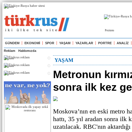
Реклама
Реклама
GÜNDEM
EKONOMİ
SPOR
YAŞAM
YAZARLAR
PORTRE
ANALİZ
Reklam
Hakkımızda
Реклама
YAŞAM
Реклама
Metronun kırmızı
Реклама
sonra ilk kez g
Moskova’nın en eski metro hat
hattı, 35 yıl aradan sonra il
uzatılacak. RBC'nın aktardığı