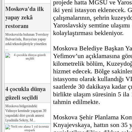
projede hatta MGSU ve Yaros
Moskova'da ilk
iki yeni istasyon eklenecek. 
yapay zekâ
çalışmalarının, şehrin kuzey
restoranı
Yaroslavskiy semtine ulaşımı 
kolaylaştırması bekleniyor.
Moskova'da bulunan Tverskoy
Bulvarı'nda, Rusya'nın yapay
zekâ teknolojileriyle yönetilen
Moskova Belediye Başkan Yar
...
Yefimov’un açıklamasına göre
kilometrelik bölüm, Kuzeydoğ
hizmet edecek. Bölge sakinler
istasyonu olarak kullandığı
saatlerde 30 dakikaya kadar çı
4 çocukla dünya
birlikte ulaşım süresinin 5 il
güzeli seçildi
tahmin edilmekte.
Moskova bölgesindeki
Vidnoye kentinde yaşayan 39
yaşındaki dört çocuk annesi
Moskova Şehir Planlama Komi
Lyudmila Sekriy, M...
Knyajevskaya, hattın son 35 y