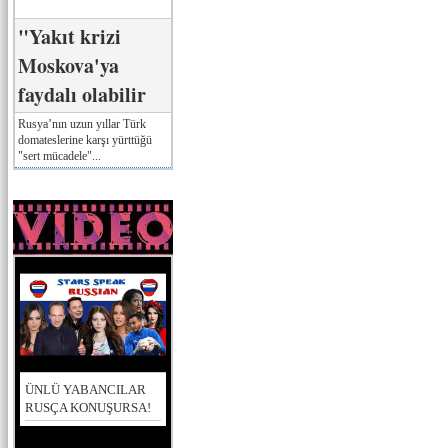
"Yakıt krizi
Moskova'ya
faydalı olabilir
Rusya’nın uzun yıllar Türk
domateslerine karşı yürttüğü
"sert mücadele"...
ÜNLÜ YABANCILAR
RUSÇA KONUŞURSA!