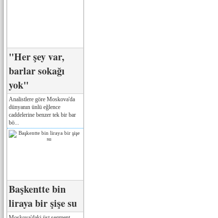
"Her şey var,
barlar sokağı
yok"
Analistlere göre Moskova'da
dünyanın ünlü eğlence
caddelerine benzer tek bir bar
bö...
Başkentte bin
liraya bir şişe su
Moskova'daki üst segment