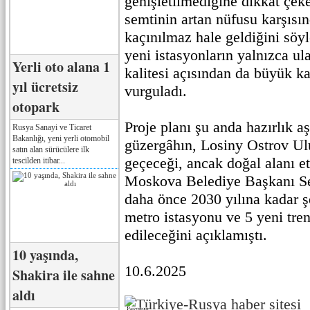
genişletilmediğine dikkat çek
semtinin artan nüfusu karşısı
kaçınılmaz hale geldiğini söy
yeni istasyonların yalnızca u
Yerli oto alana 1
kalitesi açısından da büyük ka
yıl ücretsiz
vurguladı.
otopark
Proje planı şu anda hazırlık 
Rusya Sanayi ve Ticaret
Bakanlığı, yeni yerli otomobil
güzergâhın, Losiny Ostrov Ulu
satın alan sürücülere ilk
geçeceği, ancak doğal alanı et
tescilden itibar...
Moskova Belediye Başkanı Se
daha önce 2030 yılına kadar ş
metro istasyonu ve 5 yeni tre
edileceğini açıklamıştı.
10 yaşında,
10.6.2025
Shakira ile sahne
aldı
Реклама