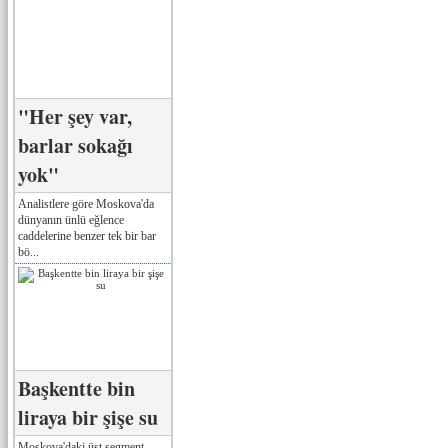
"Her şey var,
barlar sokağı
yok"
Analistlere göre Moskova'da
dünyanın ünlü eğlence
caddelerine benzer tek bir bar
bö...
Başkentte bin
liraya bir şişe su
Moskova'daki üst segment