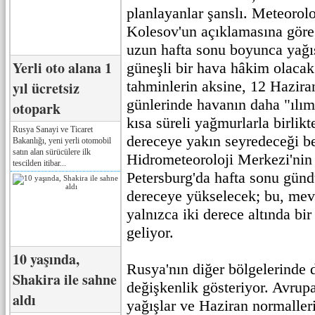
planlayanlar şanslı. Meteorol
Kolesov'un açıklamasına göre
uzun hafta sonu boyunca yağı
Yerli oto alana 1
güneşli bir hava hâkim olacak
tahminlerin aksine, 12 Haziran
yıl ücretsiz
günlerinde havanın daha "ılıml
otopark
kısa süreli yağmurlarla birlikt
Rusya Sanayi ve Ticaret
dereceye yakın seyredeceği bel
Bakanlığı, yeni yerli otomobil
satın alan sürücülere ilk
Hidrometeoroloji Merkezi'nin 
tescilden itibar...
Petersburg'da hafta sonu günd
dereceye yükselecek; bu, mev
yalnızca iki derece altında bi
geliyor.
10 yaşında,
Rusya'nın diğer bölgelerinde
Shakira ile sahne
değişkenlik gösteriyor. Avrup
aldı
yağışlar ve Haziran normalleri