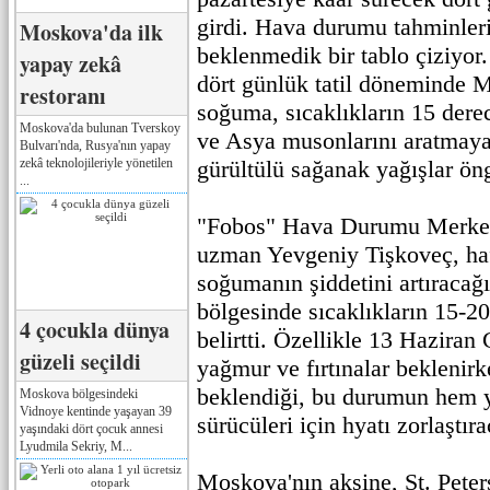
girdi. Hava durumu tahminler
Moskova'da ilk
beklenmedik bir tablo çiziyor
yapay zekâ
dört günlük tatil döneminde M
restoranı
soğuma, sıcaklıkların 15 der
Moskova'da bulunan Tverskoy
ve Asya musonlarını aratmaya
Bulvarı'nda, Rusya'nın yapay
zekâ teknolojileriyle yönetilen
gürültülü sağanak yağışlar ön
...
"Fobos" Hava Durumu Merkez
uzman Yevgeniy Tişkoveç, ha
soğumanın şiddetini artıracağ
bölgesinde sıcaklıkların 15-2
4 çocukla dünya
belirtti. Özellikle 13 Haziran
güzeli seçildi
yağmur ve fırtınalar beklenirk
beklendiği, bu durumun hem 
Moskova bölgesindeki
Vidnoye kentinde yaşayan 39
sürücüleri için hyatı zorlaştır
yaşındaki dört çocuk annesi
Lyudmila Sekriy, M...
Moskova'nın aksine, St. Peter