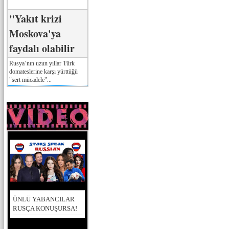
"Yakıt krizi
Moskova'ya
faydalı olabilir
Rusya’nın uzun yıllar Türk
domateslerine karşı yürttüğü
"sert mücadele"...
ÜNLÜ YABANCILAR
RUSÇA KONUŞURSA!