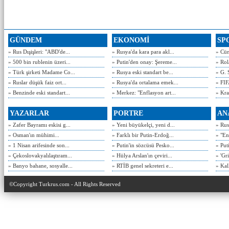
GÜNDEM
EKONOMİ
SP
» Rus Dışişleri: "ABD'de...
» Rusya'da kara para akl...
» Cün
» 500 bin rublenin üzeri...
» Putin'den onay: Şereme...
» Rol
» Türk şirketi Madame Co...
» Rusya eski standart be...
» G. 
» Ruslar düşük faiz ort...
» Rusya'da ortalama emek...
» FIF
» Benzinde eski standart...
» Merkez: "Enflasyon art...
» Kra
YAZARLAR
PORTRE
AN
» Zafer Bayramı eskisi g...
» Yeni büyükelçi, yeni d...
» Rusy
» Osman'ın mühimi...
» Farklı bir Putin-Erdoğ...
» "En
» 1 Nisan arifesinde son...
» Putin'in sözcüsü Pesko...
» Put
» Çekoslovakyalılaştıram...
» Hülya Arslan'ın çeviri...
» 'Gri
» Banyo bahane, sosyalle...
» RTİB genel sekreteri e...
» Kal
©Copyright Turkrus.com - All Rights Reserved