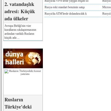
Rusya'da VPN'lerde yaygın erişim so
Rusya'd
2. vatandaşlık
Rusya eski standart benzinin satışı
Microso
adresi: Küçük
Rusya'da ATM'lerde dolandırıcılık k
Rusya'd
ada ülkeler
Avrupa Birliği'nin vize
kurallarını sıkılaştırmasının
ardından varlıklı Rusların
küçük ada ...
Rusların
Türkiye'deki