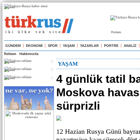
Реклама
Реклама
GÜNDEM
EKONOMİ
SPOR
YAŞAM
YAZARLAR
PORTRE
ANALİZ
Reklam
Hakkımızda
Реклама
YAŞAM
Реклама
4 günlük tatil b
Реклама
Moskova havası
sürprizli
12 Hazian Rusya Günü bayramı
pazartesiye kaar sürecek dört 