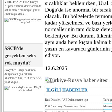
sıcaklıklar beklenirken, Ural,
VIDEO// 2026 FIFA Dünya
Kupası finalinin devre arasında
Doğu'da ise anormal bir sıcak 
sahne alan Kolombiyalı yıldız
Shakira'ya, dans ...
olacak. Bu bölgelerde termom
kadar yükselmesi ve bazı yerl
normallerinin tam dokuz dere
bekleniyor. Bu durum, ülkenin
aynı anda hem kıştan kalma b
SSCB'de
yazın en kavurucu günlerinin 
gerçekten seks
ediyor.
yok muydu?
12.6.2025
Sovyetler Birliği hakkında
dünyada en çok bilinen
klişelerden biri, "SSCB'de seks
yoktu&quo...
Реклама
İLGİLİ HABERLER
Rus Dışişleri: "ABD'den çözüm için
Türk ş
Putin'den onay: Şeremetyevo 'altın
Moskov