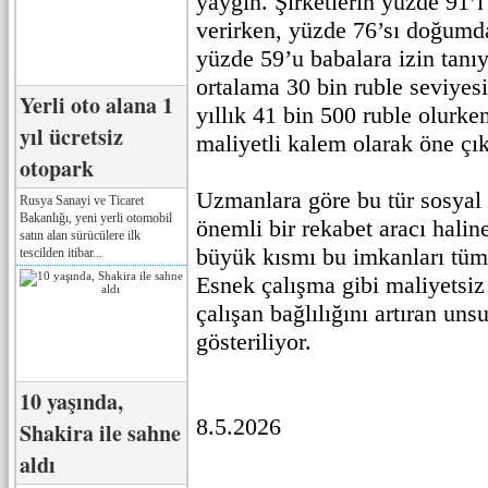
yaygın. Şirketlerin yüzde 91’
verirken, yüzde 76’sı doğumd
yüzde 59’u babalara izin tan
ortalama 30 bin ruble seviyes
Yerli oto alana 1
yıllık 41 bin 500 ruble olurke
yıl ücretsiz
maliyetli kalem olarak öne çık
otopark
Uzmanlara göre bu tür sosyal h
Rusya Sanayi ve Ticaret
Bakanlığı, yeni yerli otomobil
önemli bir rekabet aracı haline
satın alan sürücülere ilk
büyük kısmı bu imkanları tüm 
tescilden itibar...
Esnek çalışma gibi maliyetsi
çalışan bağlılığını artıran uns
gösteriliyor.
10 yaşında,
8.5.2026
Shakira ile sahne
aldı