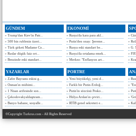
GÜNDEM
EKONOMİ
SP
» Trump'dan Kiev'in Patr...
» Rusya'da kara para akl...
» Cün
» 500 bin rublenin üzeri...
» Putin'den onay: Şereme...
» Rol
» Türk şirketi Madame Co...
» Rusya eski standart be...
» G. 
» Ruslar düşük faiz ort...
» Rusya'da ortalama emek...
» FIF
» Benzinde eski standart...
» Merkez: "Enflasyon art...
» Kra
YAZARLAR
PORTRE
AN
» Zafer Bayramı eskisi g...
» Yeni büyükelçi, yeni d...
» Rusy
» Osman'ın mühimi...
» Farklı bir Putin-Erdoğ...
» "En
» 1 Nisan arifesinde son...
» Putin'in sözcüsü Pesko...
» Put
» Çekoslovakyalılaştıram...
» Hülya Arslan'ın çeviri...
» 'Gri
» Banyo bahane, sosyalle...
» RTİB genel sekreteri e...
» Kal
©Copyright Turkrus.com - All Rights Reserved