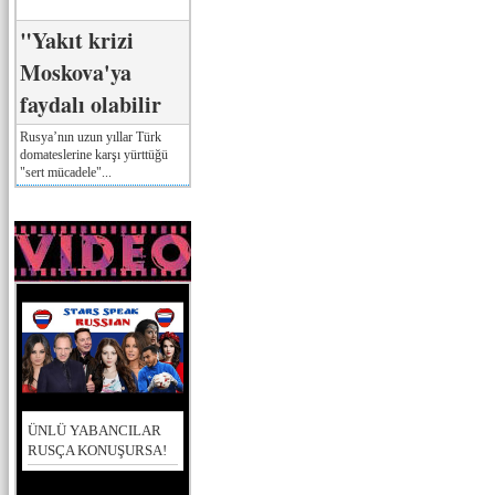
"Yakıt krizi
Moskova'ya
faydalı olabilir
Rusya’nın uzun yıllar Türk
domateslerine karşı yürttüğü
"sert mücadele"...
ÜNLÜ YABANCILAR
RUSÇA KONUŞURSA!