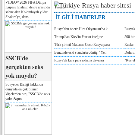
VIDEO// 2026 FIFA Dünya
Kupası finalinin devre arasında
Реклама
sahne alan Kolombiyalı yıldız
İLGİLİ HABERLER
Shakira'ya, dans ...
Rusya'dan öneri: Hint Okyanusu'na k
Rusya'd
Trump'dan Kiev'in Patriot isteğine
500 bin
Türk şirketi Madame Coco Rusya paza
Ruslar 
Benzinde eski standarta dönüş: "Yen
Doların
SSCB'de
Rusya'da kara para aklama davaları
"Rus e
gerçekten seks
yok muydu?
Sovyetler Birliği hakkında
dünyada en çok bilinen
klişelerden biri, "SSCB'de seks
yoktu&quo...