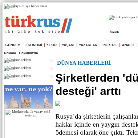
Реклама
Реклама
GÜNDEM
EKONOMİ
SPOR
YAŞAM
YAZARLAR
PORTRE
ANALİZ
Reklam
Hakkımızda
Реклама
DÜNYA HABERLERİ
Реклама
Şirketlerden 'd
Реклама
desteği' arttı
Rusya’da şirketlerin çalışanl
haklar içinde en yaygın dest
ödemesi olarak öne çıktı. Tek