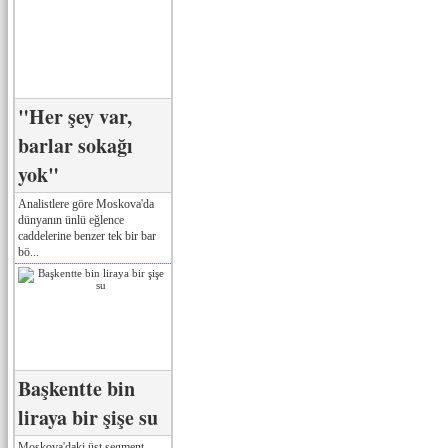
"Her şey var,
barlar sokağı
yok"
Analistlere göre Moskova'da
dünyanın ünlü eğlence
caddelerine benzer tek bir bar
bö...
Başkentte bin
liraya bir şişe su
Moskova'daki üst segment