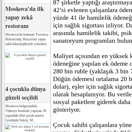
87 şirketle yaptığı araştırmay
Moskova'da ilk
42’si evlenen çalışanlara öd
yapay zekâ
yüzde 41 ile hamilelik ödeneğ
restoranı
için sağlık sigortası izliyor. 
arasında hamilelik takibi, psi
Moskova'da bulunan Tverskoy
sanatoryum programları bulun
Bulvarı'nda, Rusya'nın yapay
zekâ teknolojileriyle yönetilen
...
Maliyet açısından en yüksek 
ödeneğine yapılan ek ödeme o
280 bin ruble (yaklaşık 3 bin 
Düğün ödemesi ortalama 20 bi
dolar), eşler için sağlık sigort
4 çocukla dünya
olarak hesaplanıyor. Bu veriler
güzeli seçildi
sosyal paketlere giderek daha 
Moskova bölgesindeki
gösteriyor.
Vidnoye kentinde yaşayan 39
yaşındaki dört çocuk annesi
Lyudmila Sekriy, M...
Çocuk sahibi çalışanlara yöne