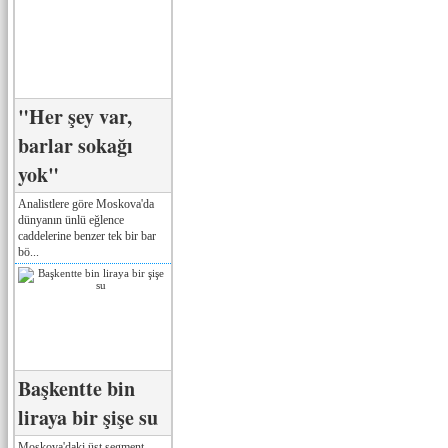
"Her şey var,
barlar sokağı
yok"
Analistlere göre Moskova'da
dünyanın ünlü eğlence
caddelerine benzer tek bir bar
bö...
Başkentte bin
liraya bir şişe su
Moskova'daki üst segment