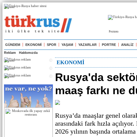
Реклама
Реклама
GÜNDEM
EKONOMİ
SPOR
YAŞAM
YAZARLAR
PORTRE
ANALİZ
Reklam
Hakkımızda
Реклама
EKONOMİ
Реклама
Rusya'da sektör
Реклама
maaş farkı ne 
Rusya’da maaşlar genel olarak
arasındaki fark hızla açılıyor.
2026 yılının başında ortalam