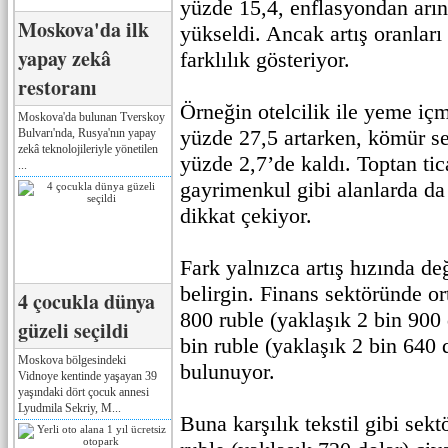
yüzde 15,4, enflasyondan arın
Moskova'da ilk
yükseldi. Ancak artış oranları
yapay zekâ
farklılık gösteriyor.
restoranı
Örneğin otelcilik ile yeme iç
Moskova'da bulunan Tverskoy
yüzde 27,5 artarken, kömür se
Bulvarı'nda, Rusya'nın yapay
zekâ teknolojileriyle yönetilen
yüzde 2,7’de kaldı. Toptan tica
...
gayrimenkul gibi alanlarda da
dikkat çekiyor.
Fark yalnızca artış hızında değ
belirgin. Finans sektöründe o
4 çocukla dünya
800 ruble (yaklaşık 2 bin 900 
güzeli seçildi
bin ruble (yaklaşık 2 bin 640 
Moskova bölgesindeki
bulunuyor.
Vidnoye kentinde yaşayan 39
yaşındaki dört çocuk annesi
Lyudmila Sekriy, M...
Buna karşılık tekstil gibi sek