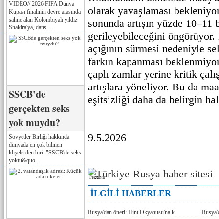
VIDEO// 2026 FIFA Dünya
olarak yavaşlaması bekleniyo
Kupası finalinin devre arasında
sahne alan Kolombiyalı yıldız
sonunda artışın yüzde 10–11 
Shakira'ya, dans ...
gerileyebileceğini öngörüyor
açığının sürmesi nedeniyle sek
farkın kapanması beklenmiyor. 
çaplı zamlar yerine kritik çalı
artışlara yöneliyor. Bu da ma
SSCB'de
eşitsizliği daha da belirgin hal
gerçekten seks
yok muydu?
9.5.2026
Sovyetler Birliği hakkında
dünyada en çok bilinen
klişelerden biri, "SSCB'de seks
yoktu&quo...
Реклама
İLGİLİ HABERLER
Rusya'dan öneri: Hint Okyanusu'na k
Rusya'd