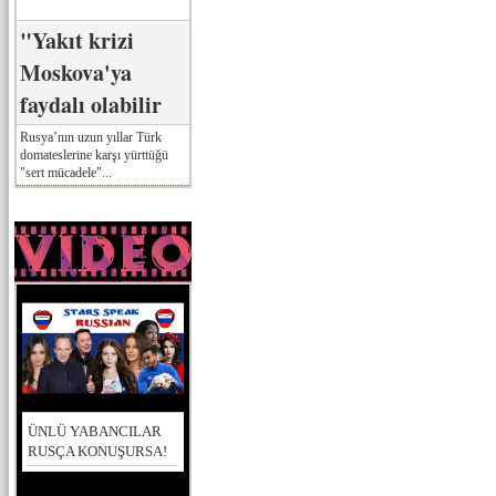
"Yakıt krizi
Moskova'ya
faydalı olabilir
Rusya’nın uzun yıllar Türk
domateslerine karşı yürttüğü
"sert mücadele"...
ÜNLÜ YABANCILAR
RUSÇA KONUŞURSA!