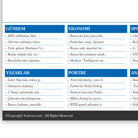
GÜNDEM
EKONOMİ
SP
» ABD istihbaratı fikir ...
» Rusya'da kara para akl...
» Cün
» 500 bin rublenin üzeri...
» Putin'den onay: Şereme...
» Rol
» Türk şirketi Madame Co...
» Rusya eski standart be...
» G. 
» Ruslar düşük faiz ort...
» Rusya'da ortalama emek...
» FIF
» Benzinde eski standart...
» Merkez: "Enflasyon art...
» Kra
YAZARLAR
PORTRE
AN
» Zafer Bayramı eskisi g...
» Yeni büyükelçi, yeni d...
» Rusy
» Osman'ın mühimi...
» Farklı bir Putin-Erdoğ...
» "En
» 1 Nisan arifesinde son...
» Putin'in sözcüsü Pesko...
» Put
» Çekoslovakyalılaştıram...
» Hülya Arslan'ın çeviri...
» 'Gri
» Banyo bahane, sosyalle...
» RTİB genel sekreteri e...
» Kal
©Copyright Turkrus.com - All Rights Reserved