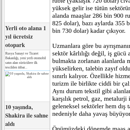
ruble (yaklaşık 720 dolar) civ
yüksek gelir ise tütün sektör
alanda maaşlar 286 bin 900 ru
825 dolar), bazı aylarda 355 b
Yerli oto alana 1
bin 730 dolar) kadar çıkıyor.
yıl ücretsiz
otopark
Uzmanlara göre bu ayrışmanın
sektör kârlılığı değil, iş gücü 
Rusya Sanayi ve Ticaret
Bakanlığı, yeni yerli otomobil
bulmakta zorlanan alanlarda m
satın alan sürücülere ilk
yükselirken, talebin zayıf oldu
tescilden itibar...
sınırlı kalıyor. Özellikle hizm
turizm ile birlikte ciddi bir ça
Aynı durum tekstil gibi alanl
karşılık petrol, gaz, metalurji
geleneksel sektörler hem dış t
10 yaşında,
nedeniyle daha yavaş büyüyor
Shakira ile sahne
aldı
Önümüzdeki dönemde maaş art