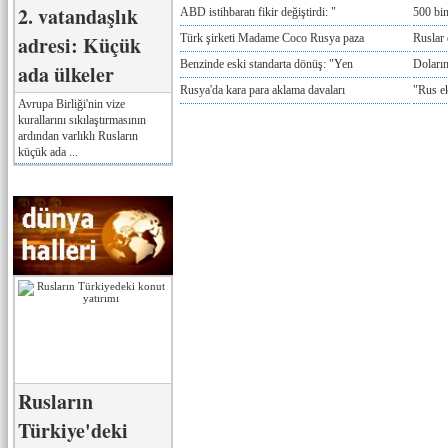
2. vatandaşlık
ABD istihbaratı fikir değiştirdi: "
500 bin
adresi: Küçük
Türk şirketi Madame Coco Rusya paza
Ruslar 
Benzinde eski standarta dönüş: "Yen
Doların
ada ülkeler
Rusya'da kara para aklama davaları
"Rus e
Avrupa Birliği'nin vize
kurallarını sıkılaştırmasının
ardından varlıklı Rusların
küçük ada ...
Rusların
Türkiye'deki