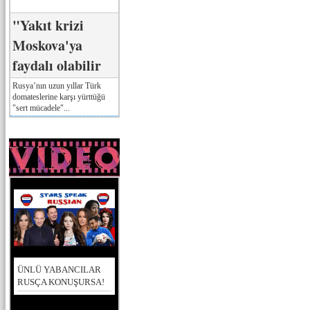
"Yakıt krizi
Moskova'ya
faydalı olabilir
Rusya’nın uzun yıllar Türk
domateslerine karşı yürttüğü
"sert mücadele"...
ÜNLÜ YABANCILAR
RUSÇA KONUŞURSA!