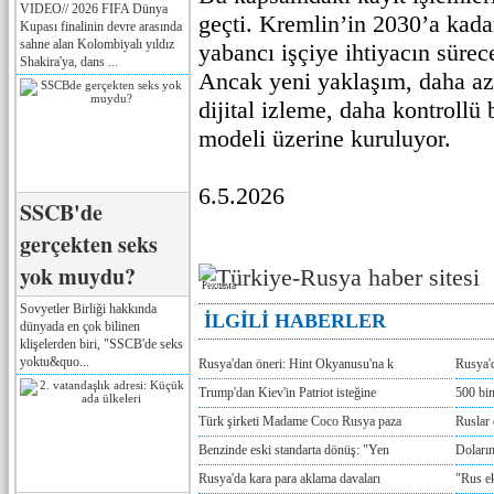
VIDEO// 2026 FIFA Dünya
geçti. Kremlin’in 2030’a kada
Kupası finalinin devre arasında
sahne alan Kolombiyalı yıldız
yabancı işçiye ihtiyacın sürec
Shakira'ya, dans ...
Ancak yeni yaklaşım, daha az
dijital izleme, daha kontrollü 
modeli üzerine kuruluyor.
6.5.2026
SSCB'de
gerçekten seks
yok muydu?
Реклама
Sovyetler Birliği hakkında
İLGİLİ HABERLER
dünyada en çok bilinen
klişelerden biri, "SSCB'de seks
yoktu&quo...
Rusya'dan öneri: Hint Okyanusu'na k
Rusya'd
Trump'dan Kiev'in Patriot isteğine
500 bin
Türk şirketi Madame Coco Rusya paza
Ruslar 
Benzinde eski standarta dönüş: "Yen
Doların
Rusya'da kara para aklama davaları
"Rus e