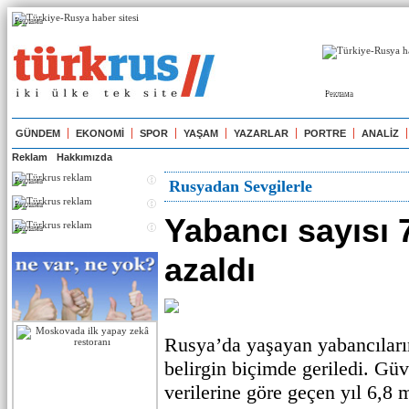
Реклама
Реклама
GÜNDEM
EKONOMİ
SPOR
YAŞAM
YAZARLAR
PORTRE
ANALİZ
Reklam
Hakkımızda
Реклама
Rusyadan Sevgilerle
Реклама
Yabancı sayısı 
Реклама
azaldı
Rusya’da yaşayan yabancıların
belirgin biçimde geriledi. Gü
verilerine göre geçen yıl 6,8 