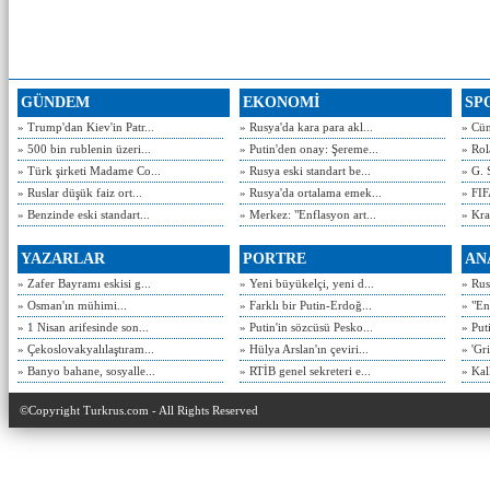
GÜNDEM
EKONOMİ
SP
» Trump'dan Kiev'in Patr...
» Rusya'da kara para akl...
» Cün
» 500 bin rublenin üzeri...
» Putin'den onay: Şereme...
» Rol
» Türk şirketi Madame Co...
» Rusya eski standart be...
» G. 
» Ruslar düşük faiz ort...
» Rusya'da ortalama emek...
» FIF
» Benzinde eski standart...
» Merkez: "Enflasyon art...
» Kra
YAZARLAR
PORTRE
AN
» Zafer Bayramı eskisi g...
» Yeni büyükelçi, yeni d...
» Rusy
» Osman'ın mühimi...
» Farklı bir Putin-Erdoğ...
» "En
» 1 Nisan arifesinde son...
» Putin'in sözcüsü Pesko...
» Put
» Çekoslovakyalılaştıram...
» Hülya Arslan'ın çeviri...
» 'Gri
» Banyo bahane, sosyalle...
» RTİB genel sekreteri e...
» Kal
©Copyright Turkrus.com - All Rights Reserved