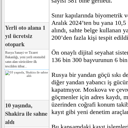
sayısı 581 bine geriledi.
Sınır kapılarında biyometrik v
Aralık 2024’ten bu yana 10,5 
Yerli oto alana 1
alındı, sahte belge kullanan y
yıl ücretsiz
200’den fazla kişi tespit edildi
otopark
Ön onaylı dijital seyahat sist
Rusya Sanayi ve Ticaret
Bakanlığı, yeni yerli otomobil
136 bin 300 başvurunun 6 bin 
satın alan sürücülere ilk
tescilden itibar...
Rusya bir yandan göçü sıkı de
diğer yandan yabancı iş gücü
kapatmıyor. Moskova ve çevre
göçmenler için adres kaydı, 
üzerinden coğrafi konum takib
10 yaşında,
kayıt gibi yeni denetim araçla
Shakira ile sahne
aldı
Bu kapsamdaki kayıt işlemler