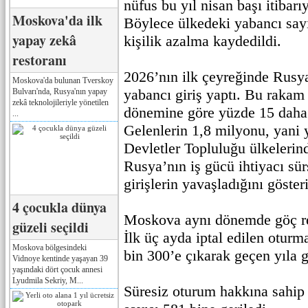
nüfus bu yıl nisan başı itibarı
Moskova'da ilk
Böylece ülkedeki yabancı say
yapay zekâ
kişilik azalma kaydedildi.
restoranı
2026’nın ilk çeyreğinde Rusy
Moskova'da bulunan Tverskoy
yabancı giriş yaptı. Bu rakam
Bulvarı'nda, Rusya'nın yapay
zekâ teknolojileriyle yönetilen
dönemine göre yüzde 15 daha 
...
Gelenlerin 1,8 milyonu, yani
Devletler Topluluğu ülkelerind
Rusya’nın iş gücü ihtiyacı sür
girişlerin yavaşladığını göster
4 çocukla dünya
Moskova aynı dönemde göç reji
güzeli seçildi
İlk üç ayda iptal edilen oturma
Moskova bölgesindeki
bin 300’e çıkarak geçen yıla g
Vidnoye kentinde yaşayan 39
yaşındaki dört çocuk annesi
Lyudmila Sekriy, M...
Süresiz oturum hakkına sahip