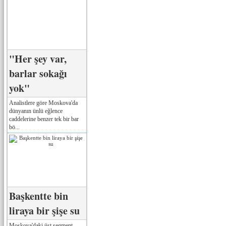
"Her şey var,
barlar sokağı
yok"
Analistlere göre Moskova'da
dünyanın ünlü eğlence
caddelerine benzer tek bir bar
bö...
Başkentte bin
liraya bir şişe su
Moskova'daki üst segment