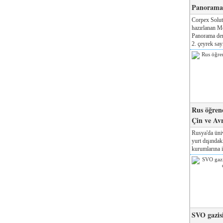
Panorama 
Corpex Solut
hazırlanan M
Panorama der
2. çeyrek sayı
Rus öğrenc
Çin ve Av
Rusya'da üniv
yurt dışında
kurumlarına il
SVO gazisi