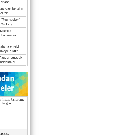
orlaştı...
tandart benzinin
i izin ...
n 'Rus hacker'
l Wi-Fi ağ...
M'lerde
k katlanarak
talama emekli
bleye çıktı?...
flasyon artacak,
arlanma ol...
nşaat