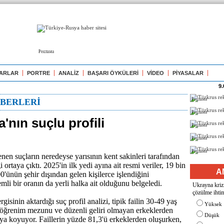
Реклама
ARLAR
PORTRE
ANALİZ
BAŞARI ÖYKÜLERİ
VİDEO
PİYASALAR
9.
Реклама
BERLERİ
Реклама
nın suçlu profili
Реклама
Реклама
Реклама
nen suçların neredeyse yarısının kent sakinleri tarafından
i ortaya çıktı. 2025'in ilk yedi ayına ait resmi veriler, 19 bin
A
0'ünün şehir dışından gelen kişilerce işlendiğini
mli bir oranın da yerli halka ait olduğunu belgeledi.
Ukrayna krizi
çözülme ihtim
sinin aktardığı suç profil analizi, tipik failin 30-49 yaş
Yüksek
a öğrenim mezunu ve düzenli geliri olmayan erkeklerden
Düşük
ya koyuyor. Faillerin yüzde 81,3'ü erkeklerden oluşurken,