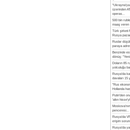
"Ukrayna'ya
üzerinden A
operas...
500 bin rubl
maaş veren 8
Türk şirket
Rusya pazarı
Ruslar düşük
paraya adres
Benzinde es
dönüş: "Yeni 
Doların 85 r
yolculuğu baş
Rusya'da ka
davaları 15 y
"Rus ekonom
Hollanda hasta
Putin'den o
'altın hisse'yl
Moskova'nın
penceresi...
Rusya'da VP
erişim sorun
Rusya'da ya