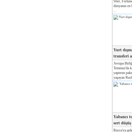
Sber, Fortune
dünyanın en b
...
Yurt dışın
transferi a
Avrupa Birliğ
Temmuz'da kab
yaptırım pake
yaşayan Rusla
Yabancı tu
sert düşüş
Rusya'ya gele