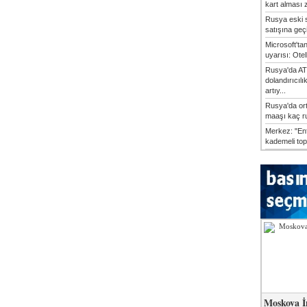
kart alması z
Rusya eski s
satışına geçic
Microsoft'ta
uyarısı: Otel
Rusya'da AT
dolandırıcılı
artıy...
Rusya'da or
maaşı kaç ru
Merkez: "En
kademeli top
Moskova İ