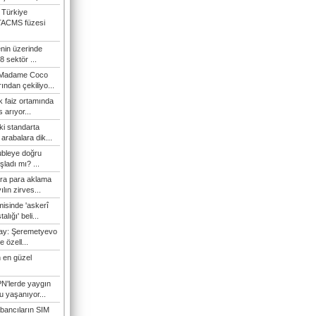
 Türkiye
TACMS füzesi
enin üzerinde
 sektör ...
i Madame Coco
ndan çekiliyo...
 faiz ortamında
 arıyor...
ki standarta
arabalara dik...
ubleye doğru
ladı mı? ...
ra para aklama
ılın zirves...
isinde 'askerî
lığı' beli...
nay: Şeremetyevo
e özell...
 en güzel
N'lerde yaygın
u yaşanıyor...
bancıların SIM