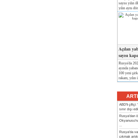
sayısı yılın i
yılın aynı dö
Açılan yab
sayısı kap
Rusya'da 2026
ayında yabanc
100 yeni şirk
rakam, yılın i
ART
ABD'li çiftçi
sınır dışı ed
Rusya'dan ön
Okyanusu'na
...
Rusya'da va
çıkmak artık