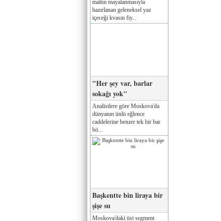
maltın mayalanmasıyla
hazırlanan geleneksel yaz
içeceği kvasın fiy...
"Her şey var, barlar
sokağı yok"
Analistlere göre Moskova'da
dünyanın ünlü eğlence
caddelerine benzer tek bir bar
bö...
Başkentte bin liraya bir
şişe su
Moskova'daki üst segment