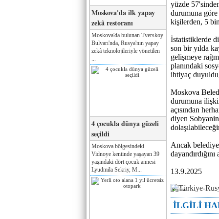
yüzde 57'sinden
Moskova'da ilk yapay
durumuna göre 
zekâ restoranı
kişilerden, 5 b
Moskova'da bulunan Tverskoy
İstatistiklerde 
Bulvarı'nda, Rusya'nın yapay
son bir yılda k
zekâ teknolojileriyle yönetilen
gelişmeye rağme
...
planındaki sosy
ihtiyaç duyuld
Moskova Beledi
durumuna ilişki
açısından herha
diyen Sobyanin
4 çocukla dünya güzeli
dolaşılabileceğ
seçildi
Ancak belediye 
Moskova bölgesindeki
dayandırdığını 
Vidnoye kentinde yaşayan 39
yaşındaki dört çocuk annesi
Lyudmila Sekriy, M...
13.9.2025
Реклама
İLGİLİ H