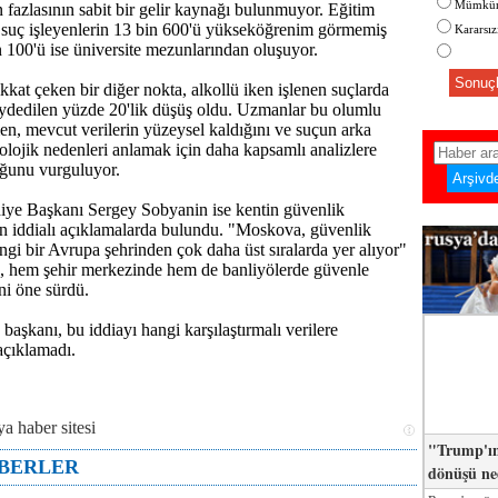
Mümkün
 fazlasının sabit bir gelir kaynağı bulunmuyor. Eğitim
suç işleyenlerin 13 bin 600'ü yükseköğrenim görmemiş
Kararsı
in 100'ü ise üniversite mezunlarından oluşuyor.
Sonuçl
dikkat çeken bir diğer nokta, alkollü iken işlenen suçlarda
aydedilen yüzde 20'lik düşüş oldu. Uzmanlar bu olumlu
n, mevcut verilerin yüzeysel kaldığını ve suçun arka
olojik nedenleri anlamak için daha kapsamlı analizlere
uğunu vurguluyor.
ye Başkanı Sergey Sobyanin ise kentin güvenlik
n iddialı açıklamalarda bulundu. "Moskova, güvenlik
ngi bir Avrupa şehrinden çok daha üst sıralarda yer alıyor"
, hem şehir merkezinde hem de banliyölerde güvenle
ini öne sürdü.
başkanı, bu iddiayı hangi karşılaştırmalı verilere
açıklamadı.
"Trump'ın
ABERLER
dönüşü n