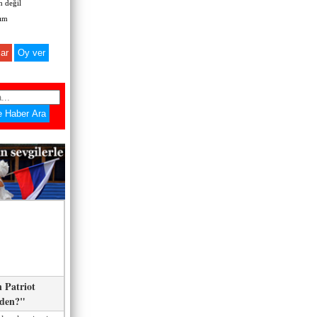
 değil
zım
ar
 Patriot
eden?"