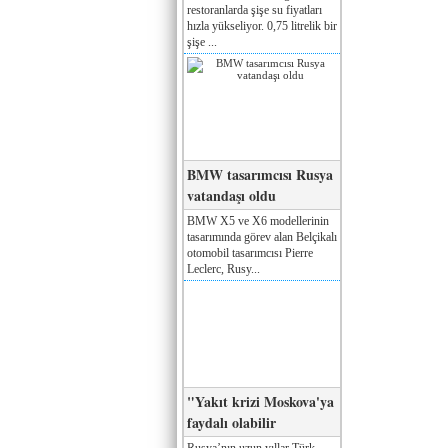
restoranlarda şişe su fiyatları
hızla yükseliyor. 0,75 litrelik bir
şişe ...
BMW tasarımcısı Rusya
vatandaşı oldu
BMW X5 ve X6 modellerinin
tasarımında görev alan Belçikalı
otomobil tasarımcısı Pierre
Leclerc, Rusy...
"Yakıt krizi Moskova'ya
faydalı olabilir
Rusya’nın uzun yıllar Türk