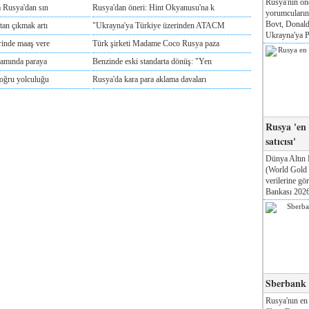
Rusya'nın ön
m Rusya'dan sın
Rusya'dan öneri: Hint Okyanusu'na k
yorumcuları
Bovt, Donald
tan çıkmak artı
"Ukrayna'ya Türkiye üzerinden ATACM
Ukrayna'ya Pa
rinde maaş vere
Türk şirketi Madame Coco Rusya paza
tamında paraya
Benzinde eski standarta dönüş: "Yen
doğru yolculuğu
Rusya'da kara para aklama davaları
Rusya 'en
satıcısı'
Dünya Altın 
(World Gold
verilerine g
Bankası 2026'
Sberbank T
Rusya'nın en