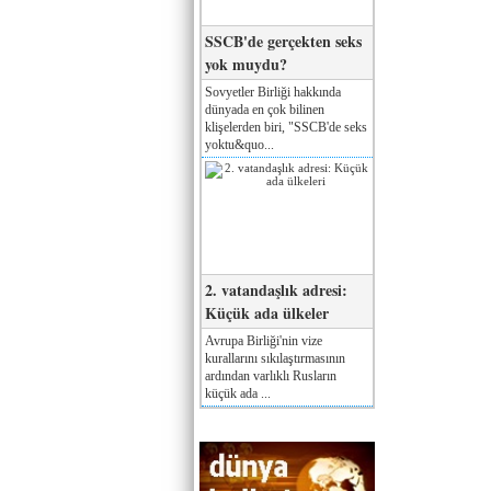
SSCB'de gerçekten seks
yok muydu?
Sovyetler Birliği hakkında
dünyada en çok bilinen
klişelerden biri, "SSCB'de seks
yoktu&quo...
2. vatandaşlık adresi:
Küçük ada ülkeler
Avrupa Birliği'nin vize
kurallarını sıkılaştırmasının
ardından varlıklı Rusların
küçük ada ...