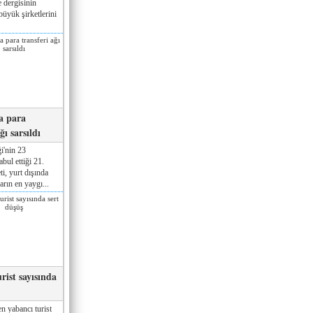
 dergisinin
üyük şirketlerini
a para
ğı sarsıldı
i'nin 23
ul ettiği 21.
ti, yurt dışında
rın en yaygı...
rist sayısında
n yabancı turist