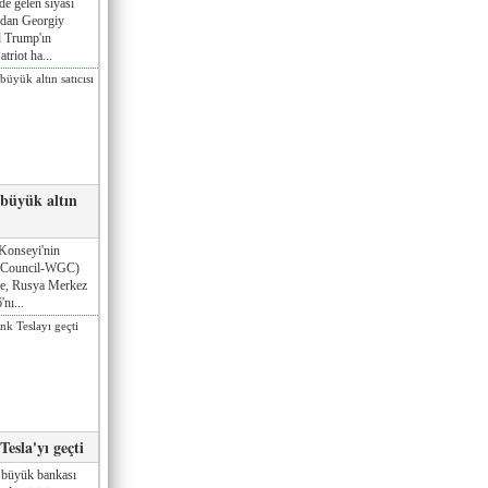
de gelen siyasi
ndan Georgiy
 Trump'ın
triot ha...
 büyük altın
Konseyi'nin
 Council-WGC)
öre, Rusya Merkez
nı...
esla'yı geçti
 büyük bankası