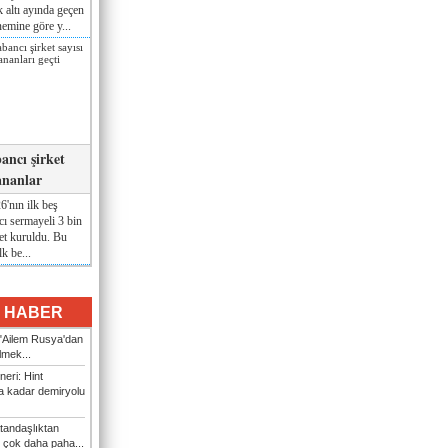
lk altı ayında geçen
nemine göre y...
ancı şirket
ananlar
'nın ilk beş
ı sermayeli 3 bin
et kuruldu. Bu
lk be...
I HABER
: "Ailem Rusya'dan
ilmek...
eri: Hint
 kadar demiryolu
tandaşlıktan
 çok daha paha...