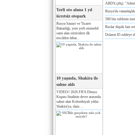
ABD'li çiftçi: "Aile
Yerli oto alana 1 yıl
Rusya'da vatandaşlık
ücretsiz otopark
500 bin rublenin üze
Rusya Sanayi ve Ticaret
Ruslar düşük faiz or
Bakanlığı, yeni yerli otomobil
satın alan sürücülere ilk
Doların 85 rubleye 
tescilden itibar...
10 yaşında, Shakira ile
sahne aldı
VIDEO// 2026 FIFA Dünya
Kupası finalinin devre arasında
sahne alan Kolombiyalı yıldız
Shakira'ya, dans ...