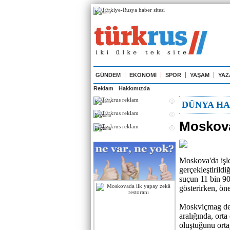
Реклама
GÜNDEM
EKONOMİ
SPOR
YAŞAM
YAZ
Reklam
Hakkımızda
Реклама
DÜNYA HA
Реклама
Moskova'
Реклама
Moskova'da işle
gerçekleştirildiğ
suçun 11 bin 90
gösterirken, öne
Moskviçmag dergi
aralığında, ort
oluştuğunu orta