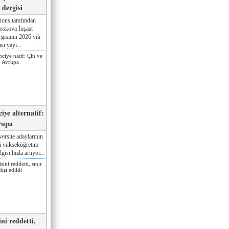
dergisi
ions tarafından
oskova İnşaat
gisinin 2026 yılı
sı yayı...
iye alternatif:
rupa
ersite adaylarının
ki yükseköğretim
gisi hızla artıyor...
ni reddetti,