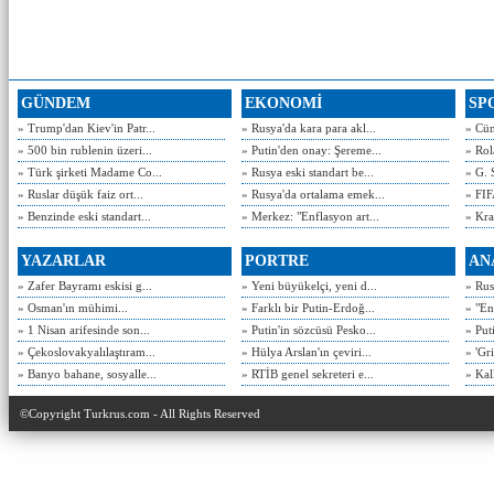
GÜNDEM
EKONOMİ
SP
» Trump'dan Kiev'in Patr...
» Rusya'da kara para akl...
» Cün
» 500 bin rublenin üzeri...
» Putin'den onay: Şereme...
» Rol
» Türk şirketi Madame Co...
» Rusya eski standart be...
» G. 
» Ruslar düşük faiz ort...
» Rusya'da ortalama emek...
» FIF
» Benzinde eski standart...
» Merkez: "Enflasyon art...
» Kra
YAZARLAR
PORTRE
AN
» Zafer Bayramı eskisi g...
» Yeni büyükelçi, yeni d...
» Rusy
» Osman'ın mühimi...
» Farklı bir Putin-Erdoğ...
» "En
» 1 Nisan arifesinde son...
» Putin'in sözcüsü Pesko...
» Put
» Çekoslovakyalılaştıram...
» Hülya Arslan'ın çeviri...
» 'Gri
» Banyo bahane, sosyalle...
» RTİB genel sekreteri e...
» Kal
©Copyright Turkrus.com - All Rights Reserved