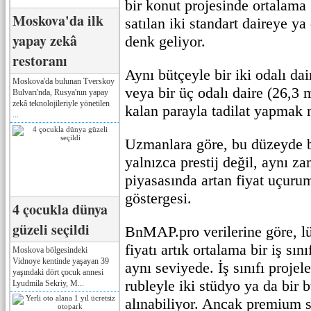
bir konut projesinde ortalama
Moskova'da ilk
satılan iki standart daireye y
yapay zekâ
denk geliyor.
restoranı
Aynı bütçeyle bir iki odalı da
Moskova'da bulunan Tverskoy
veya bir üç odalı daire (26,3 
Bulvarı'nda, Rusya'nın yapay
zekâ teknolojileriyle yönetilen
kalan parayla tadilat yapma
...
Uzmanlara göre, bu düzeyde b
yalnızca prestij değil, aynı 
piyasasında artan fiyat uçuru
göstergesi.
4 çocukla dünya
güzeli seçildi
BnMAP.pro verilerine göre, lü
fiyatı artık ortalama bir iş sın
Moskova bölgesindeki
Vidnoye kentinde yaşayan 39
aynı seviyede. İş sınıfı proje
yaşındaki dört çocuk annesi
rubleyle iki stüdyo ya da bir 
Lyudmila Sekriy, M...
alınabiliyor. Ancak premium s