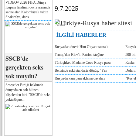
VIDEO// 2026 FIFA Dünya
9.7.2025
Kupası finalinin devre arasında
sahne alan Kolombiyalı yıldız
Shakira'ya, dans ...
Реклама
İLGİLİ HABERLER
Rusya'dan öneri: Hint Okyanusu'na k
Rusya'd
Trump'dan Kiev'in Patriot isteğine
500 bin
SSCB'de
Türk şirketi Madame Coco Rusya paza
Ruslar 
gerçekten seks
Benzinde eski standarta dönüş: "Yen
Doların
yok muydu?
Rusya'da kara para aklama davaları
"Rus e
Sovyetler Birliği hakkında
dünyada en çok bilinen
klişelerden biri, "SSCB'de seks
yoktu&quo...