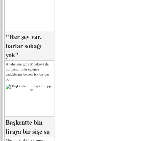
"Her şey var,
barlar sokağı
yok"
Analistlere göre Moskova'da
dünyanın ünlü eğlence
caddelerine benzer tek bir bar
bö...
Başkentte bin
liraya bir şişe su
Moskova'daki üst segment