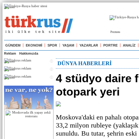
Реклама
Реклама
GÜNDEM
EKONOMİ
SPOR
YAŞAM
YAZARLAR
PORTRE
ANALİZ
Reklam
Hakkımızda
Реклама
DÜNYA HABERLERİ
Реклама
4 stüdyo daire f
Реклама
otopark yeri
Moskova'daki en pahalı otopark
33,2 milyon rubleye (yaklaşık 
sunuldu. Bu tutar, şehrin eski s