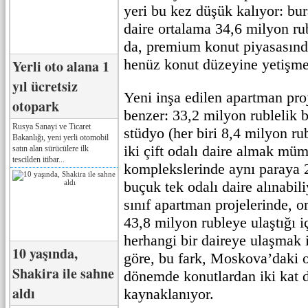
yeri bu kez düşük kalıyor: bu
daire ortalama 34,6 milyon ru
da, premium konut piyasasında
henüz konut düzeyine yetişmed
Yerli oto alana 1
yıl ücretsiz
Yeni inşa edilen apartman pro
otopark
benzer: 33,2 milyon rublelik 
Rusya Sanayi ve Ticaret
stüdyo (her biri 8,4 milyon rub
Bakanlığı, yeni yerli otomobil
iki çift odalı daire almak müm
satın alan sürücülere ilk
tescilden itibar...
komplekslerinde aynı paraya 2
buçuk tek odalı daire alınabi
sınıf apartman projelerinde, o
43,8 milyon rubleye ulaştığı i
herhangi bir daireye ulaşmak 
10 yaşında,
göre, bu fark, Moskova’daki o
Shakira ile sahne
dönemde konutlardan iki kat d
aldı
kaynaklanıyor.