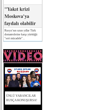
"Yakıt krizi
Moskova'ya
faydalı olabilir
Rusya’nın uzun yıllar Türk
domateslerine karşı yürttüğü
"sert mücadele"...
ÜNLÜ YABANCILAR
RUSÇA KONUŞURSA!