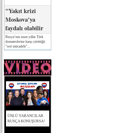
"Yakıt krizi
Moskova'ya
faydalı olabilir
Rusya’nın uzun yıllar Türk
domateslerine karşı yürttüğü
"sert mücadele"...
ÜNLÜ YABANCILAR
RUSÇA KONUŞURSA!