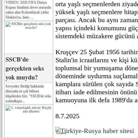
orta yaşlı seçmenlerden ziyade
VIDEO// 2026 FIFA Dünya
Kupası finalinin devre arasında
yüksek yaşlı seçmenlere hitap 
sahne alan Kolombiyalı yıldız
Shakira'ya, dans ...
parçası. Ancak bu aynı zamand
yapısı içindeki konumunu güç
sistemdeki müzakere gücünü a
Kruşçev 25 Şubat 1956 tarihi
SSCB'de
Stalin'in icraatlarını ve kişi k
gerçekten seks
toplumsal bir yumuşama dönem
döneminde uydurma suçlamala
yok muydu?
kamplara sürülen çok sayıda 
Sovyetler Birliği hakkında
itibarı iade edilmesinin önünü
dünyada en çok bilinen
klişelerden biri, "SSCB'de seks
kamuoyuna ilk defa 1989'da a
yoktu&quo...
8.7.2025
Реклама