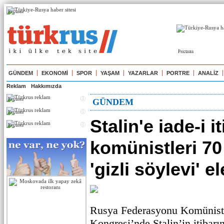
Реклама
Реклама
GÜNDEM
EKONOMİ
SPOR
YAŞAM
YAZARLAR
PORTRE
ANALİZ
Reklam
Hakkımızda
Реклама
GÜNDEM
Реклама
Stalin'e iade-i i
Реклама
komünistleri 70
'gizli söylevi' el
Rusya Federasyonu Komünist P
Kongresi’nde Stalin’in itibarın