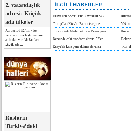
2. vatandaşlık
İLGİLİ HABERLER
adresi: Küçük
Rusya'dan öneri: Hint Okyanusu'na k
Rusya'd
ada ülkeler
Trump'dan Kiev'in Patriot isteğine
500 bin
Avrupa Birliği'nin vize
Türk şirketi Madame Coco Rusya paza
Ruslar 
kurallarını sıkılaştırmasının
Benzinde eski standarta dönüş: "Yen
Doların
ardından varlıklı Rusların
küçük ada ...
Rusya'da kara para aklama davaları
"Rus e
Rusların
Türkiye'deki