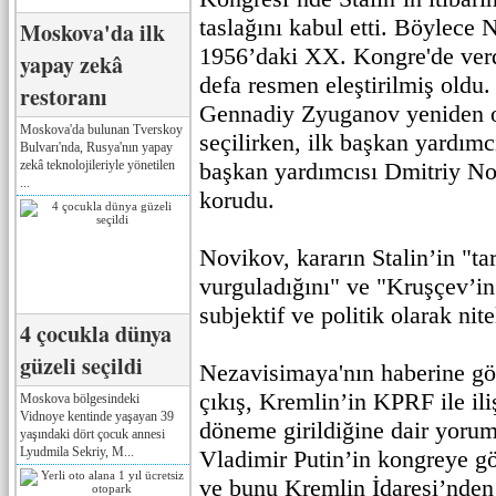
taslağını kabul etti. Böylece 
Moskova'da ilk
1956’daki XX. Kongre'de verdi
yapay zekâ
defa resmen eleştirilmiş oldu.
restoranı
Gennadiy Zyuganov yeniden o
Moskova'da bulunan Tverskoy
seçilirken, ilk başkan yardımc
Bulvarı'nda, Rusya'nın yapay
zekâ teknolojileriyle yönetilen
başkan yardımcısı Dmitriy No
...
korudu.
Novikov, kararın Stalin’in "tar
vurguladığını" ve "Kruşçev’in
subjektif ve politik olarak nit
4 çocukla dünya
güzeli seçildi
Nezavisimaya'nın haberine gör
çıkış, Kremlin’in KPRF ile ili
Moskova bölgesindeki
Vidnoye kentinde yaşayan 39
döneme girildiğine dair yorum
yaşındaki dört çocuk annesi
Lyudmila Sekriy, M...
Vladimir Putin’in kongreye gö
ve bunu Kremlin İdaresi’nden