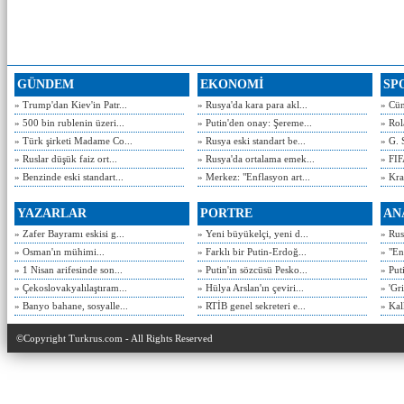
GÜNDEM
EKONOMİ
SP
» Trump'dan Kiev'in Patr...
» Rusya'da kara para akl...
» Cün
» 500 bin rublenin üzeri...
» Putin'den onay: Şereme...
» Rol
» Türk şirketi Madame Co...
» Rusya eski standart be...
» G. 
» Ruslar düşük faiz ort...
» Rusya'da ortalama emek...
» FIF
» Benzinde eski standart...
» Merkez: "Enflasyon art...
» Kra
YAZARLAR
PORTRE
AN
» Zafer Bayramı eskisi g...
» Yeni büyükelçi, yeni d...
» Rusy
» Osman'ın mühimi...
» Farklı bir Putin-Erdoğ...
» "En
» 1 Nisan arifesinde son...
» Putin'in sözcüsü Pesko...
» Put
» Çekoslovakyalılaştıram...
» Hülya Arslan'ın çeviri...
» 'Gri
» Banyo bahane, sosyalle...
» RTİB genel sekreteri e...
» Kal
©Copyright Turkrus.com - All Rights Reserved