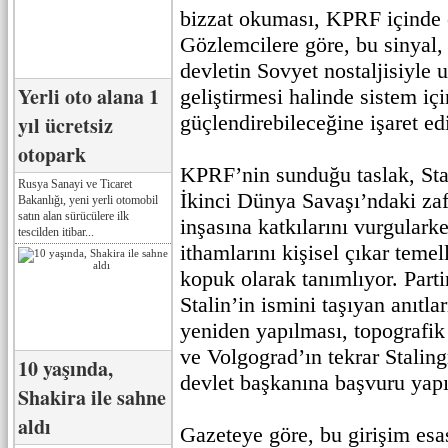
bizzat okuması, KPRF içinde 
Gözlemcilere göre, bu sinyal,
devletin Sovyet nostaljisiyle
Yerli oto alana 1
geliştirmesi halinde sistem içi
güçlendirebileceğine işaret ed
yıl ücretsiz
otopark
KPRF’nin sunduğu taslak, Stal
Rusya Sanayi ve Ticaret
İkinci Dünya Savaşı’ndaki za
Bakanlığı, yeni yerli otomobil
satın alan sürücülere ilk
inşasına katkılarını vurgulark
tescilden itibar...
ithamlarını kişisel çıkar temel
kopuk olarak tanımlıyor. Parti
Stalin’in ismini taşıyan anıtla
yeniden yapılması, topografik
ve Volgograd’ın tekrar Staling
10 yaşında,
devlet başkanına başvuru yapı
Shakira ile sahne
aldı
Gazeteye göre, bu girişim es