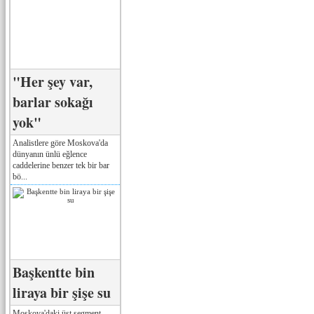
"Her şey var,
barlar sokağı
yok"
Analistlere göre Moskova'da
dünyanın ünlü eğlence
caddelerine benzer tek bir bar
bö...
Başkentte bin
liraya bir şişe su
Moskova'daki üst segment