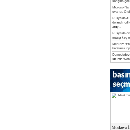
satışına geçic
Microsoft'ta
uyarısı: Otel
Rusya'da AT
dolandırıcılı
artıy...
Rusya'da or
maaşı kaç ru
Merkez: "En
kademeli top
Domodedovo
sızıntı: "Neh
Moskova İ