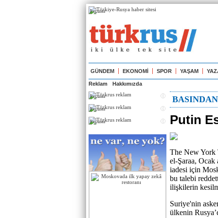
Реклама
GÜNDEM
EKONOMİ
SPOR
YAŞAM
YAZ
Reklam
Hakkımızda
Реклама
BASINDA
Реклама
Putin Es
Реклама
The New York T
el-Şaraa, Ocak 
iadesi için Mo
bu talebi redde
ilişkilerin kesil
Suriye'nin aske
ülkenin Rusya’d