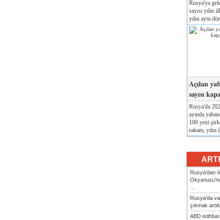
Rusya'ya gele
sayısı yılın i
yılın aynı dö
Açılan yab
sayısı kap
Rusya'da 2026
ayında yabanc
100 yeni şirk
rakam, yılın i
ART
Rusya'dan ön
Okyanusu'na
...
Rusya'da va
çıkmak artık
ABD istihbarat