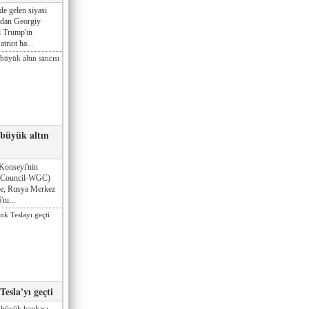
de gelen siyasi
ndan Georgiy
 Trump'ın
triot ha...
 büyük altın
Konseyi'nin
 Council-WGC)
öre, Rusya Merkez
nı...
esla'yı geçti
 büyük bankası