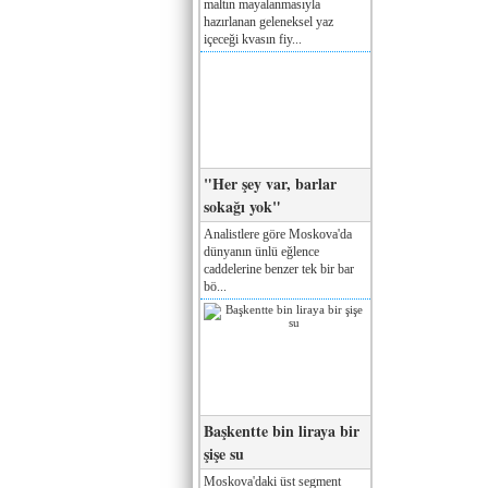
maltın mayalanmasıyla
hazırlanan geleneksel yaz
içeceği kvasın fiy...
"Her şey var, barlar
sokağı yok"
Analistlere göre Moskova'da
dünyanın ünlü eğlence
caddelerine benzer tek bir bar
bö...
Başkentte bin liraya bir
şişe su
Moskova'daki üst segment