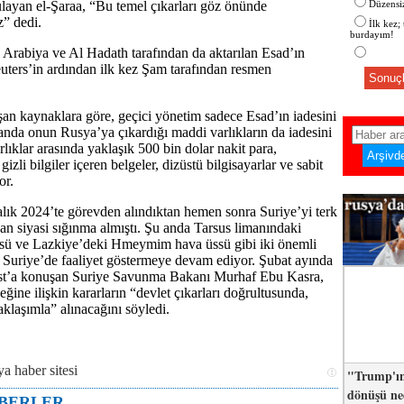
ayan el-Şaraa, “Bu temel çıkarları göz önünde
Düzensiz
” dedi.
İlk kez;
burdayım!
Arabiya ve Al Hadath tarafından da aktarılan Esad’ın
Reuters’in ardından ilk kez Şam tarafından resmen
Sonuçl
an kaynaklara göre, geçici yönetim sadece Esad’ın iadesini
anda onun Rusya’ya çıkardığı maddi varlıkların da iadesini
arlıklar arasında yaklaşık 500 bin dolar nakit para,
izli bilgiler içeren belgeler, dizüstü bilgisayarlar ve sabit
or.
lık 2024’te görevden alındıktan hemen sonra Suriye’yi terk
n siyasi sığınma almıştı. Şu anda Tarsus limanındaki
üssü ve Lazkiye’deki Hmeymim hava üssü gibi iki önemli
 Suriye’de faaliyet göstermeye devam ediyor. Şubat ayında
t’a konuşan Suriye Savunma Bakanı Murhaf Ebu Kasra,
eğine ilişkin kararların “devlet çıkarları doğrultusunda,
aklaşımla” alınacağını söyledi.
"Trump'ın
dönüşü n
ABERLER