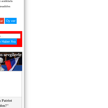
 aralıklarla
 tesadüfen
ar
 Patriot
eden?"