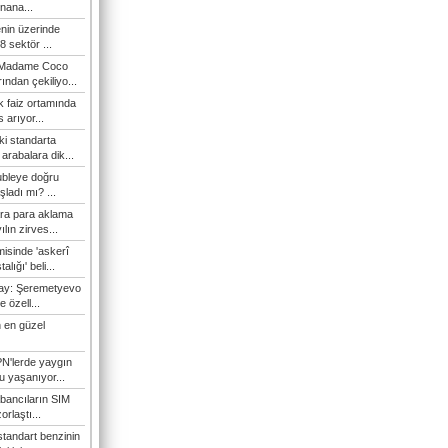
nana...
enin üzerinde
 sektör ...
i Madame Coco
ndan çekiliyo...
 faiz ortamında
 arıyor...
ki standarta
arabalara dik...
ubleye doğru
ladı mı? ...
ra para aklama
ılın zirves...
isinde 'askerî
lığı' beli...
nay: Şeremetyevo
e özell...
 en güzel
N'lerde yaygın
u yaşanıyor...
bancıların SIM
orlaştı...
tandart benzinin