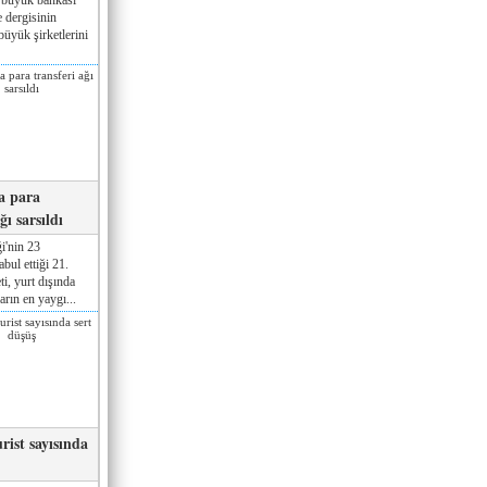
 dergisinin
üyük şirketlerini
a para
ğı sarsıldı
i'nin 23
ul ettiği 21.
ti, yurt dışında
rın en yaygı...
rist sayısında