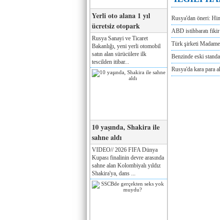
Yerli oto alana 1 yıl
Rusya'dan öneri: Hi
ücretsiz otopark
ABD istihbaratı fikir 
Rusya Sanayi ve Ticaret
Türk şirketi Madam
Bakanlığı, yeni yerli otomobil
satın alan sürücülere ilk
Benzinde eski standa
tescilden itibar...
Rusya'da kara para a
10 yaşında, Shakira ile
sahne aldı
VIDEO// 2026 FIFA Dünya
Kupası finalinin devre arasında
sahne alan Kolombiyalı yıldız
Shakira'ya, dans ...