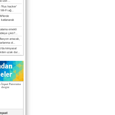
i izin ...
n 'Rus hacker'
l Wi-Fi ağ...
M'lerde
k katlanarak
talama emekli
bleye çıktı?...
flasyon artacak,
arlanma ol...
'da kimyasal
irden uzak dur...
nşaat