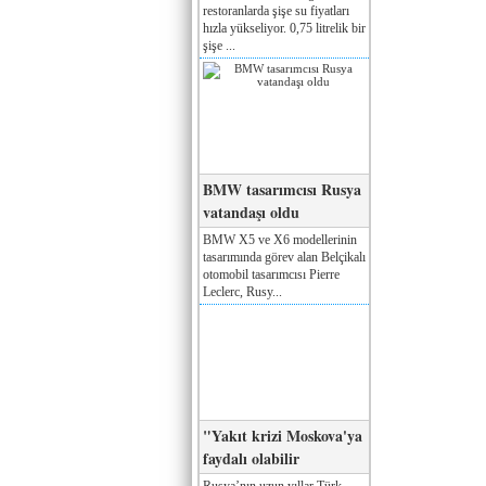
restoranlarda şişe su fiyatları
hızla yükseliyor. 0,75 litrelik bir
şişe ...
BMW tasarımcısı Rusya
vatandaşı oldu
BMW X5 ve X6 modellerinin
tasarımında görev alan Belçikalı
otomobil tasarımcısı Pierre
Leclerc, Rusy...
"Yakıt krizi Moskova'ya
faydalı olabilir
Rusya’nın uzun yıllar Türk