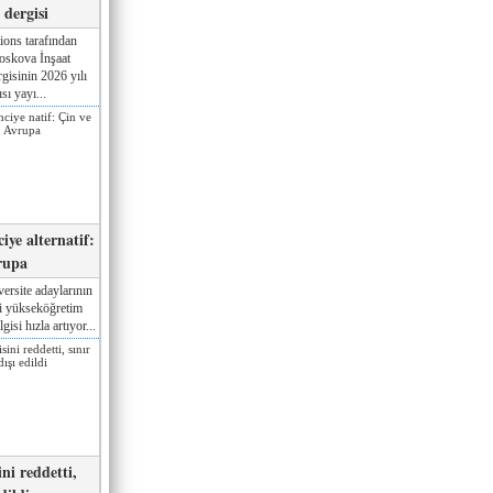
dergisi
ions tarafından
oskova İnşaat
gisinin 2026 yılı
sı yayı...
iye alternatif:
rupa
ersite adaylarının
ki yükseköğretim
gisi hızla artıyor...
ni reddetti,