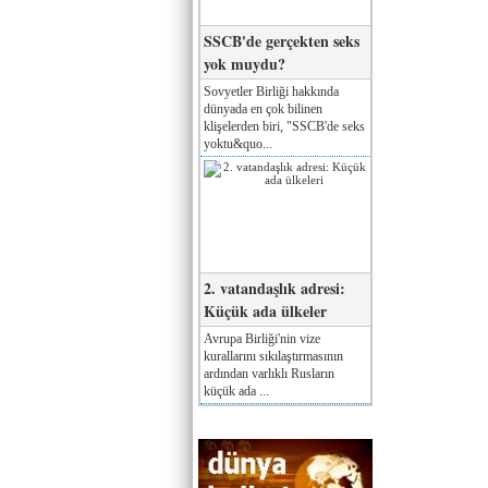
SSCB'de gerçekten seks
yok muydu?
Sovyetler Birliği hakkında
dünyada en çok bilinen
klişelerden biri, "SSCB'de seks
yoktu&quo...
2. vatandaşlık adresi:
Küçük ada ülkeler
Avrupa Birliği'nin vize
kurallarını sıkılaştırmasının
ardından varlıklı Rusların
küçük ada ...