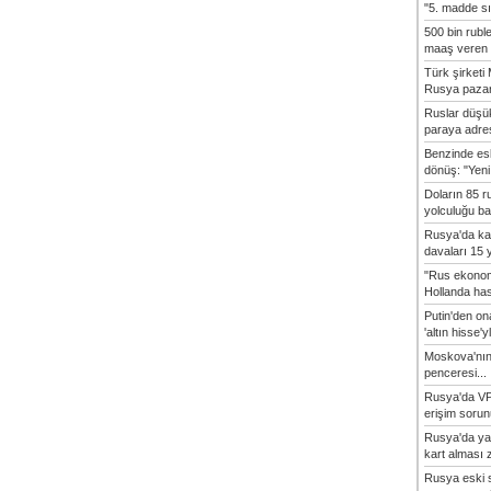
"5. madde sı
500 bin rubl
maaş veren 8
Türk şirket
Rusya pazarı
Ruslar düşük
paraya adres
Benzinde es
dönüş: "Yeni 
Doların 85 r
yolculuğu baş
Rusya'da ka
davaları 15 y
"Rus ekonom
Hollanda hasta
Putin'den o
'altın hisse'yl
Moskova'nın
penceresi...
Rusya'da VP
erişim sorun
Rusya'da ya
kart alması z
Rusya eski s