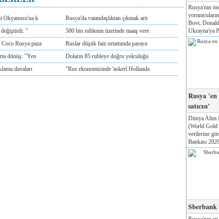
Rusya'nın ön
yorumcuları
nt Okyanusu'na k
Rusya'da vatandaşlıktan çıkmak artı
Bovt, Donald
Ukrayna'ya Pa
değiştirdi: "
500 bin rublenin üzerinde maaş vere
e Coco Rusya paza
Ruslar düşük faiz ortamında paraya
rta dönüş: "Yen
Doların 85 rubleye doğru yolculuğu
klama davaları
"Rus ekonomisinde 'askerî Hollanda
Rusya 'en
satıcısı'
Dünya Altın 
(World Gold
verilerine g
Bankası 2026'
Sberbank T
Rusya'nın en