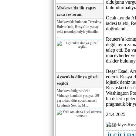
olduğunu vurgul
Moskova'da ilk yapay
bulundurmalıyız
zekâ restoranı
Ocak ayında Al 
Moskova'da bulunan Tverskoy
iadesi talebi, 
Bulvarı'nda, Rusya'nın yapay
doğrulandı.
zekâ teknolojileriyle yönetilen
...
Reuters’a konuş
değil, aynı zam
talep etti. Bu v
mücevherler ve g
diskler bulunuy
Beşar Esad, Ara
4 çocukla dünya güzeli
ederek Rusya’da
lojistik deniz 
seçildi
Rus askeri üssü
Moskova bölgesindeki
Washington Pos
Vidnoye kentinde yaşayan 39
bu üslerin gelec
yaşındaki dört çocuk annesi
pragmatik bir y
Lyudmila Sekriy, M...
24.4.2025
Реклама
İLGİLİ H