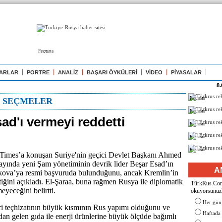
Реклама
ARLAR
PORTRE
ANALİZ
BAŞARI ÖYKÜLERİ
VİDEO
PİYASALAR
8.
Реклама
N SEÇMELER
Реклама
ad'ı vermeyi reddetti
Реклама
Реклама
Реклама
imes’a konuşan Suriye'nin geçici Devlet Başkanı Ahmed
ayında yeni Şam yönetiminin devrik lider Beşar Esad’ın
A
skova’ya resmi başvuruda bulunduğunu, ancak Kremlin’in
ttiğini açıkladı. El-Şaraa, buna rağmen Rusya ile diplomatik
TürkRus.Com'
meyeceğini belirtti.
okuyorsunuz
Her gün
ri teçhizatının büyük kısmının Rus yapımı olduğunu ve
Haftada
an gelen gıda ile enerji ürünlerine büyük ölçüde bağımlı