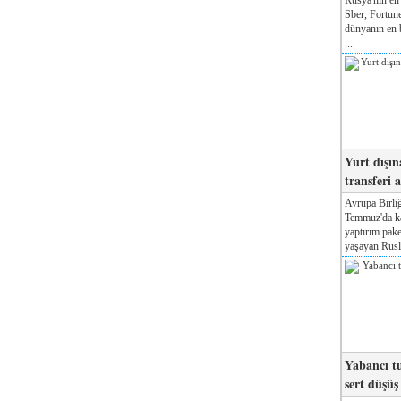
Sber, Fortune
dünyanın en b
...
Yurt dışın
transferi a
Avrupa Birliğ
Temmuz'da kab
yaptırım pake
yaşayan Rusla
Yabancı tu
sert düşüş