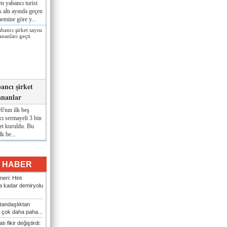
n yabancı turist
lk altı ayında geçen
nemine göre y...
ancı şirket
ananlar
'nın ilk beş
ı sermayeli 3 bin
et kuruldu. Bu
lk be...
I HABER
eri: Hint
 kadar demiryolu
tandaşlıktan
 çok daha paha...
ı fikir değiştirdi: