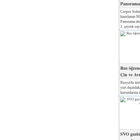
Panorama 
Corpex Solut
hazırlanan M
Panorama der
2. çeyrek sayı
Rus öğrenc
Çin ve Av
Rusya'da üniv
yurt dışında
kurumlarına il
SVO gazisi