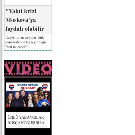
"Yakıt krizi
Moskova'ya
faydalı olabilir
Rusya’nın uzun yıllar Türk
domateslerine karşı yürttüğü
"sert mücadele"...
ÜNLÜ YABANCILAR
RUSÇA KONUŞURSA!