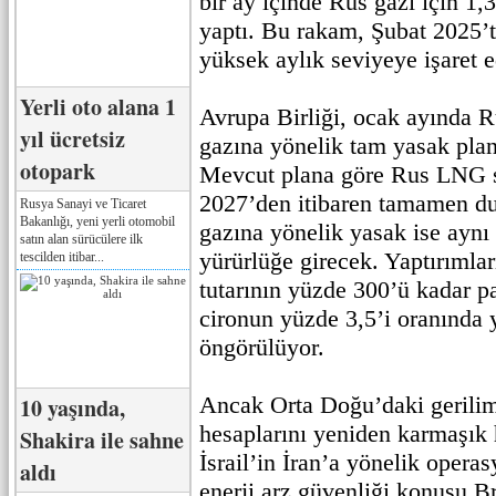
bir ay içinde Rus gazı için 1
yaptı. Bu rakam, Şubat 2025’
yüksek aylık seviyeye işaret e
Yerli oto alana 1
Avrupa Birliği, ocak ayında Ru
yıl ücretsiz
gazına yönelik tam yasak plan
otopark
Mevcut plana göre Rus LNG s
2027’den itibaren tamamen du
Rusya Sanayi ve Ticaret
Bakanlığı, yeni yerli otomobil
gazına yönelik yasak ise aynı
satın alan sürücülere ilk
yürürlüğe girecek. Yaptırımlar
tescilden itibar...
tutarının yüzde 300’ü kadar pa
cironun yüzde 3,5’i oranında
öngörülüyor.
Ancak Orta Doğu’daki gerilim
10 yaşında,
hesaplarını yeniden karmaşık 
Shakira ile sahne
İsrail’in İran’a yönelik opera
aldı
enerji arz güvenliği konusu B