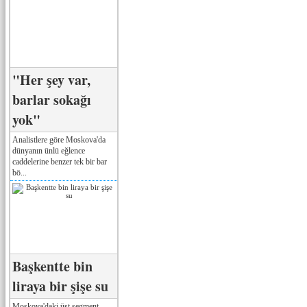
"Her şey var,
barlar sokağı
yok"
Analistlere göre Moskova'da
dünyanın ünlü eğlence
caddelerine benzer tek bir bar
bö...
Başkentte bin
liraya bir şişe su
Moskova'daki üst segment