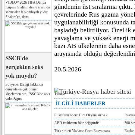
VIDEO// 2026 FIFA Dünya
gündemin üst sıralarına çıktı.
Kupası finalinin devre arasında
sahne alan Kolombiyalı yıldız
çevrelerinde Rus gazına yön
Shakira'ya, dans ...
uygulanabilirliği konusunda t
başladığı belirtiliyor. Özellik
yavaşlama ve yüksek enerji ma
bazı AB ülkelerinin daha esne
arayışında olduğu değerlendiri
SSCB'de
gerçekten seks
20.5.2026
yok muydu?
Sovyetler Birliği hakkında
dünyada en çok bilinen
klişelerden biri, "SSCB'de seks
Реклама
yoktu&quo...
İLGİLİ HABERLER
Rusya'dan öneri: Hint Okyanusu'na k
Rusya'd
ABD istihbaratı fikir değiştirdi: "
500 bin
Türk şirketi Madame Coco Rusya paza
Ruslar 