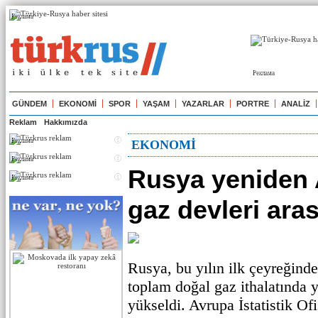
Реклама
Реклама
GÜNDEM
EKONOMİ
SPOR
YAŞAM
YAZARLAR
PORTRE
ANALİZ
Reklam
Hakkımızda
Реклама
EKONOMİ
Реклама
Rusya yeniden 
Реклама
gaz devleri aras
Rusya, bu yılın ilk çeyreğinde
toplam doğal gaz ithalatında y
yükseldi. Avrupa İstatistik Ofi