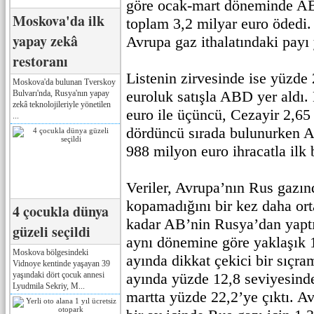
göre ocak-mart döneminde AB
Moskova'da ilk
toplam 3,2 milyar euro ödedi
yapay zekâ
Avrupa gaz ithalatındaki payı 
restoranı
Listenin zirvesinde ise yüzde
Moskova'da bulunan Tverskoy
euroluk satışla ABD yer aldı.
Bulvarı'nda, Rusya'nın yapay
zekâ teknolojileriyle yönetilen
euro ile üçüncü, Cezayir 2,65 
...
dördüncü sırada bulunurken A
988 milyon euro ihracatla ilk
Veriler, Avrupa’nın Rus gaz
kopamadığını bir kez daha or
4 çocukla dünya
kadar AB’nin Rusya’dan yaptığ
güzeli seçildi
aynı dönemine göre yaklaşık 1
Moskova bölgesindeki
ayında dikkat çekici bir sıçr
Vidnoye kentinde yaşayan 39
yaşındaki dört çocuk annesi
ayında yüzde 12,8 seviyesind
Lyudmila Sekriy, M...
martta yüzde 22,2’ye çıktı. Av