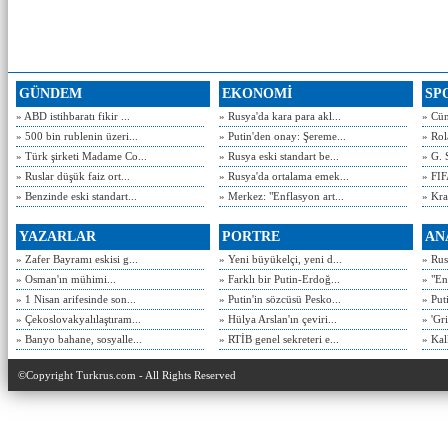
GÜNDEM
EKONOMİ
SP
» ABD istihbaratı fikir ...
» Rusya'da kara para akl...
» Cün
» 500 bin rublenin üzeri...
» Putin'den onay: Şereme...
» Rol
» Türk şirketi Madame Co...
» Rusya eski standart be...
» G. 
» Ruslar düşük faiz ort...
» Rusya'da ortalama emek...
» FIF
» Benzinde eski standart...
» Merkez: "Enflasyon art...
» Kra
YAZARLAR
PORTRE
AN
» Zafer Bayramı eskisi g...
» Yeni büyükelçi, yeni d...
» Rusy
» Osman'ın mühimi...
» Farklı bir Putin-Erdoğ...
» "En
» 1 Nisan arifesinde son...
» Putin'in sözcüsü Pesko...
» Put
» Çekoslovakyalılaştıram...
» Hülya Arslan'ın çeviri...
» 'Gri
» Banyo bahane, sosyalle...
» RTİB genel sekreteri e...
» Kal
©Copyright Turkrus.com - All Rights Reserved