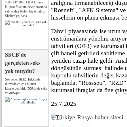
aralığına tırmanabileceği düş
VIDEO// 2026 FIFA Dünya
Kupası finalinin devre arasında
"Rosneft", "AFK Sistema" ve
sahne alan Kolombiyalı yıldız
Shakira'ya, dans ...
hisselerin ön plana çıkması be
Tahvil piyasasında ise uzun vad
enstrümanlara yönelim artıyor.
tahvilleri (OФЗ) ve kurumsal b
çift haneli getirileri sabitlem
SSCB'de
yeniden cazip hale geldi. Anali
gerçekten seks
döngüsünün sürmesi halinde u
yok muydu?
kuponlu tahvillerin değer kaza
Sovyetler Birliği hakkında
bağlamda, "Rossseti", "RZD" 
dünyada en çok bilinen
klişelerden biri, "SSCB'de seks
kurumsal ihraçlar da öne çıkıy
yoktu&quo...
25.7.2025
Реклама