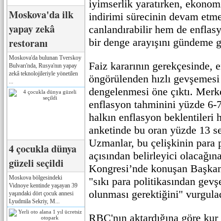
iyimserlik yaratırken, ekonomi
Moskova'da ilk
indirimi sürecinin devam etme
yapay zekâ
canlandırabilir hem de enfla
restoranı
bir denge arayışını gündeme ge
Moskova'da bulunan Tverskoy
Faiz kararının gerekçesinde, e
Bulvarı'nda, Rusya'nın yapay
zekâ teknolojileriyle yönetilen
öngörülenden hızlı gevşemesi 
...
dengelenmesi öne çıktı. Merk
enflasyon tahminini yüzde 6-7
halkın enflasyon beklentiler
anketinde bu oran yüzde 13 se
Uzmanlar, bu çelişkinin para 
4 çocukla dünya
açısından belirleyici olacağın
güzeli seçildi
Kongresi’nde konuşan Başkan 
Moskova bölgesindeki
"sıkı para politikasından gev
Vidnoye kentinde yaşayan 39
olunması gerektiğini" vurgula
yaşındaki dört çocuk annesi
Lyudmila Sekriy, M...
RBC'nın aktardığına göre kur 