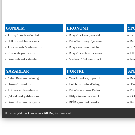
GÜNDEM
EKONOMİ
SP
» Trump'dan Kiev'in Patr...
» Rusya'da kara para akl...
» Cün
» 500 bin rublenin üzeri...
» Putin'den onay: Şereme...
» Rol
» Türk şirketi Madame Co...
» Rusya eski standart be...
» G. 
» Ruslar düşük faiz ort...
» Rusya'da ortalama emek...
» FIF
» Benzinde eski standart...
» Merkez: "Enflasyon art...
» Kra
YAZARLAR
PORTRE
AN
» Zafer Bayramı eskisi g...
» Yeni büyükelçi, yeni d...
» Rusy
» Osman'ın mühimi...
» Farklı bir Putin-Erdoğ...
» "En
» 1 Nisan arifesinde son...
» Putin'in sözcüsü Pesko...
» Put
» Çekoslovakyalılaştıram...
» Hülya Arslan'ın çeviri...
» 'Gri
» Banyo bahane, sosyalle...
» RTİB genel sekreteri e...
» Kal
©Copyright Turkrus.com - All Rights Reserved