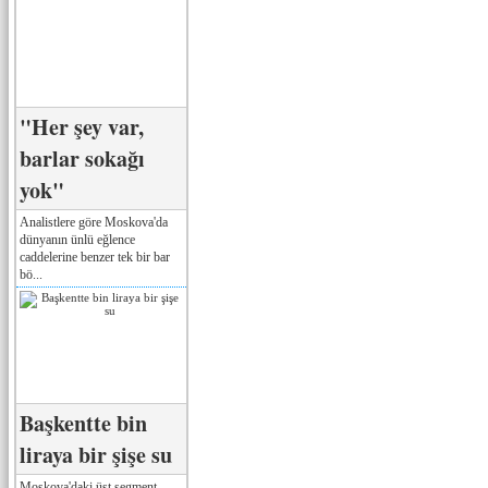
"Her şey var,
barlar sokağı
yok"
Analistlere göre Moskova'da
dünyanın ünlü eğlence
caddelerine benzer tek bir bar
bö...
Başkentte bin
liraya bir şişe su
Moskova'daki üst segment