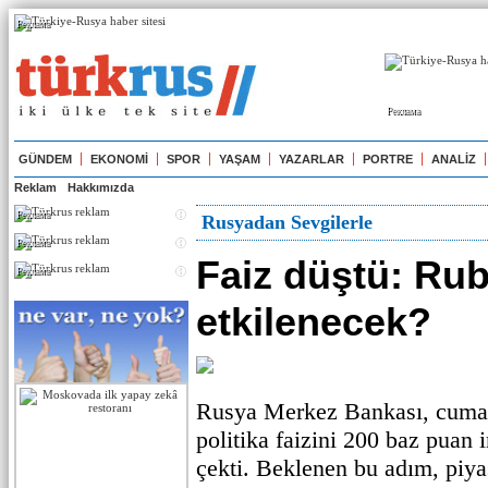
Реклама
Реклама
GÜNDEM
EKONOMİ
SPOR
YAŞAM
YAZARLAR
PORTRE
ANALİZ
Reklam
Hakkımızda
Реклама
Rusyadan Sevgilerle
Реклама
Faiz düştü: Rub
Реклама
etkilenecek?
Rusya Merkez Bankası, cuma 
politika faizini 200 baz puan 
çekti. Beklenen bu adım, piya