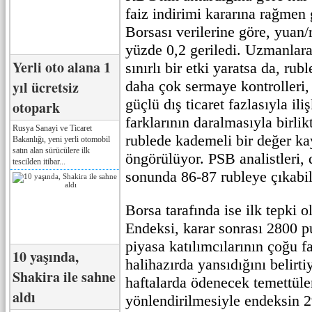
faiz indirimi kararına rağme
Borsası verilerine göre, yuan/
yüzde 0,2 geriledi. Uzmanlara
Yerli oto alana 1
sınırlı bir etki yaratsa da, ru
yıl ücretsiz
daha çok sermaye kontrolleri, 
güçlü dış ticaret fazlasıyla il
otopark
farklarının daralmasıyla birli
Rusya Sanayi ve Ticaret
rublede kademeli bir değer ka
Bakanlığı, yeni yerli otomobil
satın alan sürücülere ilk
öngörülüyor. PSB analistleri,
tescilden itibar...
sonunda 86-87 rubleye çıkabil
Borsa tarafında ise ilk tepk
Endeksi, karar sonrası 2800 p
piyasa katılımcılarının çoğu fa
10 yaşında,
halihazırda yansıdığını belirt
Shakira ile sahne
haftalarda ödenecek temettüle
aldı
yönlendirilmesiyle endeksin 