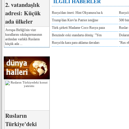
İLGİLİ HABERLER
2. vatandaşlık
adresi: Küçük
Rusya'dan öneri: Hint Okyanusu'na k
Rusya'd
ada ülkeler
Trump'dan Kiev'in Patriot isteğine
500 bin
Türk şirketi Madame Coco Rusya paza
Ruslar 
Avrupa Birliği'nin vize
kurallarını sıkılaştırmasının
Benzinde eski standarta dönüş: "Yen
Doların
ardından varlıklı Rusların
Rusya'da kara para aklama davaları
"Rus e
küçük ada ...
Rusların
Türkiye'deki