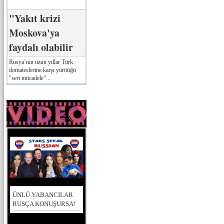
"Yakıt krizi
Moskova'ya
faydalı olabilir
Rusya’nın uzun yıllar Türk
domateslerine karşı yürttüğü
"sert mücadele"...
ÜNLÜ YABANCILAR
RUSÇA KONUŞURSA!