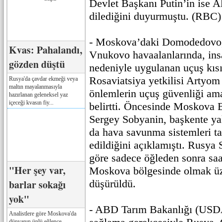
Devlet Başkanı Putin’in ise A
dilediğini duyurmuştu. (RBC)
- Moskova’daki Domodedovo,
Kvas: Pahalandı,
Vnukovo havaalanlarında, insa
gözden düştü
nedeniyle uygulanan uçuş kısıt
Rosaviatsiya yetkilisi Artyo
Rusya'da çavdar ekmeği veya
maltın mayalanmasıyla
önlemlerin uçuş güvenliği ama
hazırlanan geleneksel yaz
içeceği kvasın fiy...
belirtti. Öncesinde Moskova 
Sergey Sobyanin, başkente ya
da hava savunma sistemleri t
edildiğini açıklamıştı. Rusy
göre sadece öğleden sonra saa
"Her şey var,
Moskova bölgesinde olmak ü
barlar sokağı
düşürüldü.
yok"
- ABD Tarım Bakanlığı (USDA
Analistlere göre Moskova'da
dünyanın ünlü eğlence