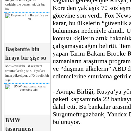
sağlama gerekçesiyle Rusya, 
caddelerine benzer tek bir bar
Kore'den yaklaşık 70 sözleşme
bö...
görevine son verdi. Fox News'
karar, bu ülkelerin “güvenlik 
bulunması nedeniyle alındı. 
konusu kişilerin artık bakanlı
çalışamayacağını belirtti. T
Başkentte bin
yapan Tarım Bakanı Brooke Ro
liraya bir şişe su
uzmanların araştırma programl
Moskova'daki üst segment
ve “düşman ülkelerin” ABD'de
restoranlarda şişe su fiyatları
edinmelerine sınırlama getiri
hızla yükseliyor. 0,75 litrelik bir
şişe ...
- Avrupa Birliği, Rusya’ya yö
paketi kapsamında 22 bankayı 
dahil etti. Bu bankalar arasın
Surgutneftegazbank, Yandex
BMW
bulunuyor.
tasarımcısı