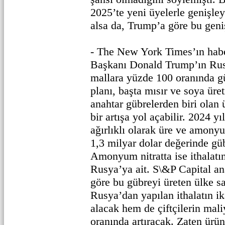
2025’te yeni üyelerle genişl
alsa da, Trump’a göre bu geni
- The New York Times’ın hab
Başkanı Donald Trump’ın Rusy
mallara yüzde 100 oranında 
planı, başta mısır ve soya üre
anahtar gübrelerden biri olan 
bir artışa yol açabilir. 2024
ağırlıklı olarak üre ve amony
1,3 milyar dolar değerinde gübr
Amonyum nitratta ise ithalatı
Rusya’ya ait. S\&P Capital ana
göre bu gübreyi üreten ülke say
Rusya’dan yapılan ithalatın 
alacak hem de çiftçilerin mal
oranında artıracak. Zaten ürün