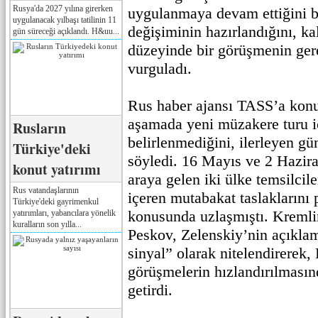
Rusya'da 2027 yılına girerken
uygulanmaya devam ettiğini bel
uygulanacak yılbaşı tatilinin 11
değişiminin hazırlandığını, kalı
gün süreceği açıklandı. H&uu...
düzeyinde bir görüşmenin ger
vurguladı.
Rus haber ajansı TASS’a konu
aşamada yeni müzakere turu iç
Rusların
belirlenmediğini, ilerleyen gü
Türkiye'deki
söyledi. 16 Mayıs ve 2 Hazira
konut yatırımı
araya gelen iki ülke temsilcile
Rus vatandaşlarının
içeren mutabakat taslaklarını 
Türkiye'deki gayrimenkul
konusunda uzlaşmıştı. Kremli
yatırımları, yabancılara yönelik
kuralların son yılla...
Peskov, Zelenskiy’nin açıkla
sinyal” olarak nitelendirerek,
görüşmelerin hızlandırılması
getirdi.