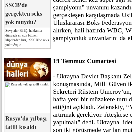
SSCB'de
şampiyonu” unvanını kazandı
gerçekten seks
gerçekleşen karşılaşmada Usi
yok muydu?
Uluslararası Boks Federasyon
alırken, hali hazırda WBC
Sovyetler Birliği hakkında
dünyada en çok bilinen
şampiyonluk unvanlarını da e
klişelerden biri, "SSCB'de seks
yoktu&quo...
19 Temmuz Cumartesi
- Ukrayna Devlet Başkanı Zele
konuşmasında, Milli Güvenli
Sekreteri Rüstem Umerov’un,
hafta yeni bir müzakere turu 
ettiğini açıkladı. Zelenskiy,
artırmak gerekiyor. Ateşkese 
Rusya'da yılbaşı
yapılmalı” dedi. Ukrayna lider
tatili kısaldı
son iki görüşmede varılan mut