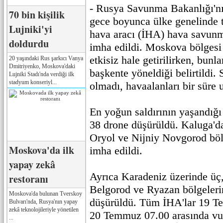
- Rusya Savunma Bakanlığı'nı
70 bin kişilik
gece boyunca ülke genelinde 
Lujniki'yi
hava aracı (İHA) hava savunma
doldurdu
imha edildi. Moskova bölgesi
etkisiz hale getirilirken, bun
20 yaşındaki Rus şarkıcı Vanya
Dmitriyenko, Moskova'daki
başkente yöneldiği belirtildi. 
Lujniki Stadı'nda verdiği ilk
stadyum konseriyl...
olmadı, havaalanları bir süre 
En yoğun saldırının yaşandığ
38 drone düşürüldü. Kaluga'da
Oryol ve Nijniy Novgorod böl
Moskova'da ilk
imha edildi.
yapay zekâ
Ayrıca Karadeniz üzerinde üç,
restoranı
Belgorod ve Ryazan bölgelerin
Moskova'da bulunan Tverskoy
düşürüldü. Tüm İHA'lar 19 Te
Bulvarı'nda, Rusya'nın yapay
zekâ teknolojileriyle yönetilen
20 Temmuz 07.00 arasında vu
...