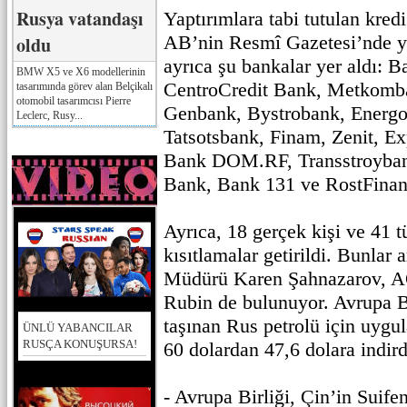
Rusya vatandaşı
Yaptırımlara tabi tutulan kredi
AB’nin Resmî Gazetesi’nde y
oldu
ayrıca şu bankalar yer aldı: 
BMW X5 ve X6 modellerinin
CentroCredit Bank, Metkomb
tasarımında görev alan Belçikalı
otomobil tasarımcısı Pierre
Genbank, Bystrobank, Energo
Leclerc, Rusy...
Tatsotsbank, Finam, Zenit, 
Bank DOM.RF, Transstroyban
Bank, Bank 131 ve RostFinan
Ayrıca, 18 gerçek kişi ve 41 t
kısıtlamalar getirildi. Bunlar
Müdürü Karen Şahnazarov, 
Rubin de bulunuyor. Avrupa Bi
taşınan Rus petrolü için uygul
ÜNLÜ YABANCILAR
RUSÇA KONUŞURSA!
60 dolardan 47,6 dolara indird
- Avrupa Birliği, Çin’in Suife