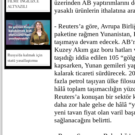
FİLMİ: İNGİLİZCE
üzerinden AB yaptırımlarını 
ALTYAZILI
yasaklı ürünlerin ithalatına ara
- Reuters’a göre, Avrupa Birli
paketine rağmen Yunanistan, 
taşımaya devam edecek. AB’ni
Kuzey Akım gaz boru hatları 
Rusya'da kalmak için
taşıdığı iddia edilen 105 “gölg
statü yasallaştırma
kapsarken, Yunan gemileri yap
kalarak ticareti sürdürecek. 
fazla petrol taşıyan ülke filo
hâlâ toplam taşımacılığın yüzd
Reuters’a konuşan bir sektör 
daha zor hale gelse de hâlâ “y
yeni tavan fiyat olan varil ba
sağlanacağını belirtti.