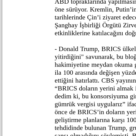
ABD topraklarında yapılmasını
öne sürüyor. Kremlin, Putin’i
tarihlerinde Çin’i ziyaret ed
Şanghay İşbirliği Örgütü Zirv
etkinliklerine katılacağını doğ
- Donald Trump, BRICS ülkele
yitirdiğini" savunarak, bu blo
hakimiyetine meydan okuma gi
ila 100 arasında değişen yüzde 
ettiğini hatırlattı. CBS yayı
“BRICS doların yerini almak 
dedim ki, bu konsorsiyuma gi
gümrük vergisi uygularız” ifa
önce de BRICS’in doların yeri
geliştirme planlarına karşı 10
tehdidinde bulunan Trump, g
şansı olmadığını söylemişti.