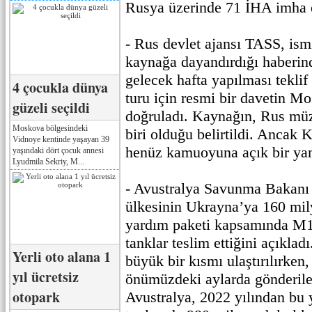
Rusya üzerinde 71 İHA imha e
- Rus devlet ajansı TASS, ism
kaynağa dayandırdığı haberin
gelecek hafta yapılması tekli
4 çocukla dünya
turu için resmi bir davetin Mo
güzeli seçildi
doğruladı. Kaynağın, Rus müz
Moskova bölgesindeki
biri olduğu belirtildi. Ancak 
Vidnoye kentinde yaşayan 39
henüz kamuoyuna açık bir yanı
yaşındaki dört çocuk annesi
Lyudmila Sekriy, M...
- Avustralya Savunma Bakanı
ülkesinin Ukrayna’ya 160 mily
yardım paketi kapsamında M
tanklar teslim ettiğini açıklad
Yerli oto alana 1
büyük bir kısmı ulaştırılırken,
yıl ücretsiz
önümüzdeki aylarda gönderilece
otopark
Avustralya, 2022 yılından bu