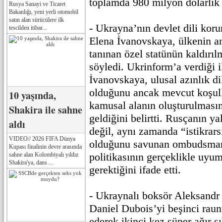
toplamda 980 milyon dolarlık 
Rusya Sanayi ve Ticaret
Bakanlığı, yeni yerli otomobil
satın alan sürücülere ilk
- Ukrayna’nın devlet dili k
tescilden itibar...
Elena İvanovskaya, ülkenin 
tanınan özel statünün kaldırıl
söyledi. Ukrinform’a verdiği 
İvanovskaya, ulusal azınlık di
olduğunu ancak mevcut koşull
10 yaşında,
kamusal alanın oluşturulmasın
Shakira ile sahne
geldiğini belirtti. Rusçanın yal
aldı
değil, aynı zamanda “istikrarsı
VIDEO// 2026 FIFA Dünya
olduğunu savunan ombudsman,
Kupası finalinin devre arasında
politikasının gerçeklikle uyum
sahne alan Kolombiyalı yıldız
Shakira'ya, dans ...
gerektiğini ifade etti.
- Ukraynalı boksör Aleksandr U
Daniel Dubois’yi beşinci raun
ederek ikinci kez süper ağır s