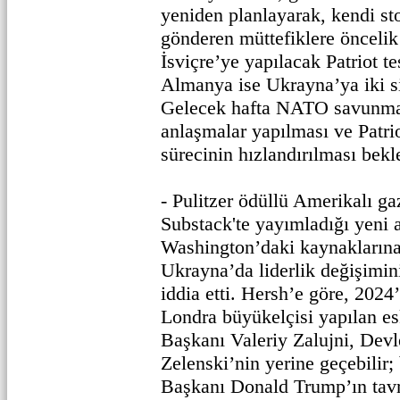
yeniden planlayarak, kendi st
gönderen müttefiklere önceli
İsviçre’ye yapılacak Patriot te
Almanya ise Ukrayna’ya iki s
Gelecek hafta NATO savunma 
anlaşmalar yapılması ve Patrio
sürecinin hızlandırılması bekl
- Pulitzer ödüllü Amerikalı g
Substack'te yayımladığı yeni 
Washington’daki kaynakların
Ukrayna’da liderlik değişimi
iddia etti. Hersh’e göre, 2024
Londra büyükelçisi yapılan e
Başkanı Valeriy Zalujni, Dev
Zelenski’nin yerine geçebilir
Başkanı Donald Trump’ın tavrı