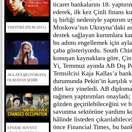
ticaret bankalarını 18. yaptırı
ederek, ilk kez Çinli finans k
iş birliği nedeniyle yaptırım u
Moskova’nın Ukrayna’daki ask
VISOTSKİ (FILM-2011)
destek sağlayan kurumlara karş
bu adımı engellemek için ayla
çaba gösteriyordu. South Chi
konuşan kaynaklara göre, Çin
Yi, Temmuz ayında AB Dış Po
Temsilcisi Kaja Kallas’a banka
AGLAYA ŞİLOVSKAYA:
durumunda Pekin’in karşılık v
OLMAYAN ŞEHİR
dört kez yineledi. AB diplomatl
rağmen yaptırımları onayladı; 
gözden geçirilebileceğini ve 
savunma sektörüne yardımı kes
hâlinde listeden çıkarılabilece
önce Financial Times, bu banka
EFSANE SOVYET