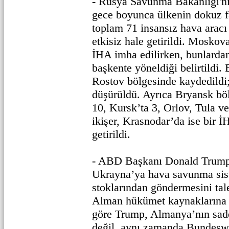
- Rusya Savunma Bakanlığı'nı
gece boyunca ülkenin dokuz fa
toplam 71 insansız hava arac
etkisiz hale getirildi. Moskov
İHA imha edilirken, bunlarda
başkente yöneldiği belirtildi. 
Rostov bölgesinde kaydedildi
düşürüldü. Ayrıca Bryansk bö
10, Kursk’ta 3, Orlov, Tula v
ikişer, Krasnodar’da ise bir İ
getirildi.
- ABD Başkanı Donald Trump,
Ukrayna’ya hava savunma sist
stoklarından göndermesini tale
Alman hükümet kaynaklarına 
göre Trump, Almanya’nın sa
değil, aynı zamanda Bundeswe