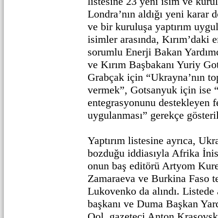
listesine 23 yeni isim ve kuru
Londra’nın aldığı yeni karar d
ve bir kuruluşa yaptırım uygu
isimler arasında, Kırım’daki e
sorumlu Enerji Bakan Yardım
ve Kırım Başbakanı Yuriy Go
Grabçak için “Ukrayna’nın to
vermek”, Gotsanyuk için ise 
entegrasyonunu destekleyen f
uygulanması” gerekçe gösteril
Yaptırım listesine ayrıca, Ukra
bozduğu iddiasıyla Afrika İnis
onun baş editörü Artyom Kur
Zamaraeva ve Burkina Faso te
Lukovenko da alındı. Listede 
başkanı ve Duma Başkan Yard
Ool, gazeteci Anton Krasovsk