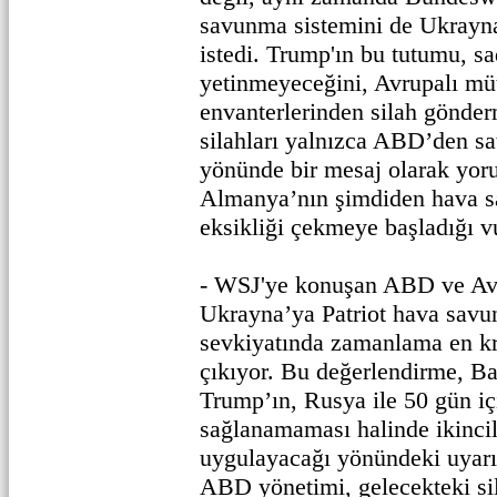
savunma sistemini de Ukrayn
istedi. Trump'ın bu tutumu, sa
yetinmeyeceğini, Avrupalı müt
envanterlerinden silah gönde
silahları yalnızca ABD’den sa
yönünde bir mesaj olarak yor
Almanya’nın şimdiden hava s
eksikliği çekmeye başladığı v
- WSJ'ye konuşan ABD ve Avru
Ukrayna’ya Patriot hava savu
sevkiyatında zamanlama en kr
çıkıyor. Bu değerlendirme, B
Trump’ın, Rusya ile 50 gün i
sağlanamaması halinde ikincil
uygulayacağı yönündeki uyarıs
ABD yönetimi, gelecekteki sil