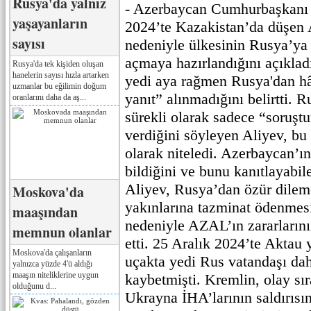
Rusya'da yalnız
- Azerbaycan Cumhurbaşkanı 
yaşayanların
2024’te Kazakistan’da düşen 
sayısı
nedeniyle ülkesinin Rusya’ya 
açmaya hazırlandığını açıklad
Rusya'da tek kişiden oluşan
hanelerin sayısı hızla artarken
yedi aya rağmen Rusya'dan hâl
uzmanlar bu eğilimin doğum
yanıt” alınmadığını belirtti. 
oranlarını daha da aş...
sürekli olarak sadece “soruşt
verdiğini söyleyen Aliyev, bu
olarak niteledi. Azerbaycan’ı
bildiğini ve bunu kanıtlayabil
Aliyev, Rusya’dan özür dileme
Moskova'da
yakınlarına tazminat ödenmes
maaşından
nedeniyle AZAL’ın zararlarını
memnun olanlar
etti. 25 Aralık 2024’te Aktau
Moskova'da çalışanların
uçakta yedi Rus vatandaşı dahi
yalnızca yüzde 4'ü aldığı
maaşın niteliklerine uygun
kaybetmişti. Kremlin, olay sı
olduğunu d...
Ukrayna İHA’larının saldırısı