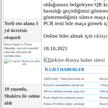
olduğunuzu belgeleyen QR kod
hastalığı geçirdiğinizi göstere
göstermediğiniz sürece maça 
Yerli oto alana 1
PCR testi bile maça girmek içi
yıl ücretsiz
Online bilet almak için
tıklay
otopark
Rusya Sanayi ve Ticaret
18.10.2021
Bakanlığı, yeni yerli otomobil
satın alan sürücülere ilk
tescilden itibar...
Реклама
İLGİLİ HABERLER
ABD'li çiftçi: "Ailem Rusya'dan sın
Rusya'
Rusya'da vatandaşlıktan çıkmak artı
"Ukray
10 yaşında,
500 bin rublenin üzerinde maaş vere
Türk ş
Shakira ile sahne
Ruslar düşük faiz ortamında paraya
Benzind
aldı
Doların 85 rubleye doğru yolculuğu
Rusya'd