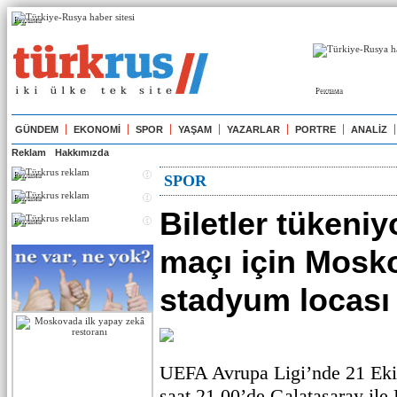
Реклама
Реклама
GÜNDEM
EKONOMİ
SPOR
YAŞAM
YAZARLAR
PORTRE
ANALİZ
Reklam
Hakkımızda
Реклама
SPOR
Реклама
Biletler tükeniy
Реклама
maçı için Mosk
stadyum locası
UEFA Avrupa Ligi’nde 21 Ek
saat 21.00’de Galatasaray il