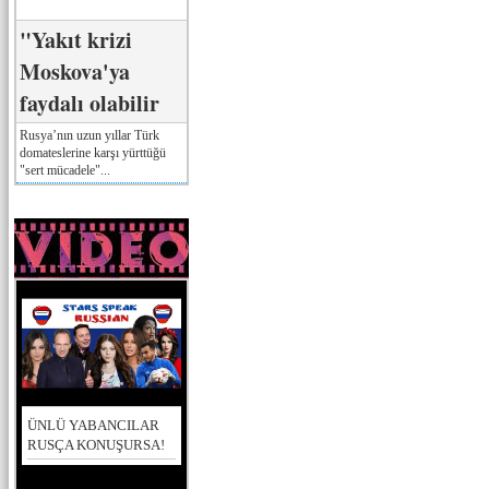
"Yakıt krizi
Moskova'ya
faydalı olabilir
Rusya’nın uzun yıllar Türk
domateslerine karşı yürttüğü
"sert mücadele"...
ÜNLÜ YABANCILAR
RUSÇA KONUŞURSA!