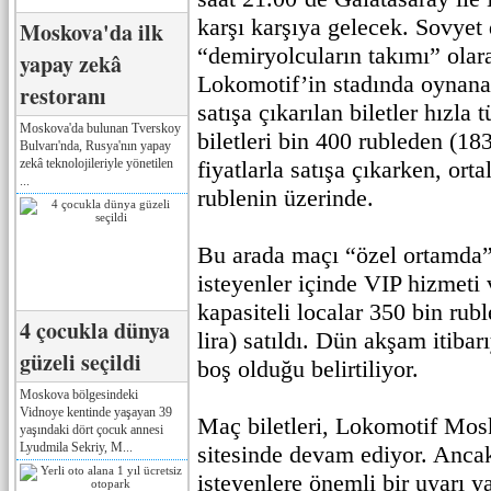
karşı karşıya gelecek. Sovyet
Moskova'da ilk
“demiryolcuların takımı” olar
yapay zekâ
Lokomotif’in stadında oynana
restoranı
satışa çıkarılan biletler hızla 
Moskova'da bulunan Tverskoy
biletleri bin 400 rubleden (183
Bulvarı'nda, Rusya'nın yapay
zekâ teknolojileriyle yönetilen
fiyatlarla satışa çıkarken, orta
...
rublenin üzerinde.
Bu arada maçı “özel ortamda”
isteyenler içinde VIP hizmeti 
kapasiteli localar 350 bin rub
4 çocukla dünya
lira) satıldı. Dün akşam itibar
güzeli seçildi
boş olduğu belirtiliyor.
Moskova bölgesindeki
Vidnoye kentinde yaşayan 39
Maç biletleri, Lokomotif Mos
yaşındaki dört çocuk annesi
Lyudmila Sekriy, M...
sitesinde devam ediyor. Ancak
isteyenlere önemli bir uyarı y