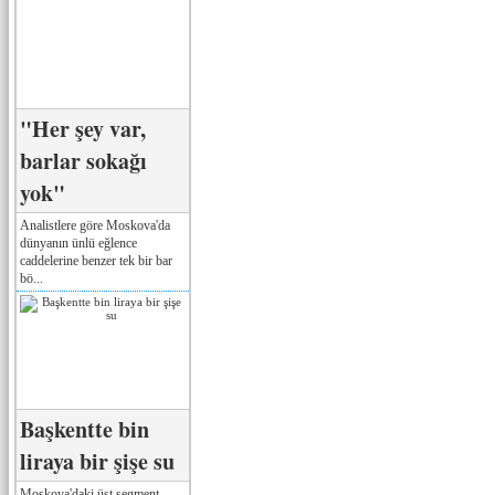
"Her şey var,
barlar sokağı
yok"
Analistlere göre Moskova'da
dünyanın ünlü eğlence
caddelerine benzer tek bir bar
bö...
Başkentte bin
liraya bir şişe su
Moskova'daki üst segment