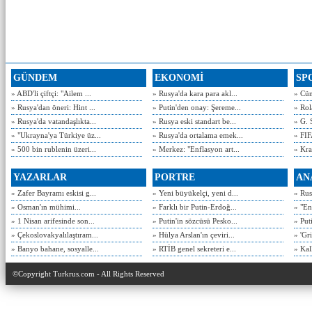
GÜNDEM
EKONOMİ
SP
» ABD'li çiftçi: "Ailem ...
» Rusya'da kara para akl...
» Cün
» Rusya'dan öneri: Hint ...
» Putin'den onay: Şereme...
» Rol
» Rusya'da vatandaşlıkta...
» Rusya eski standart be...
» G. 
» "Ukrayna'ya Türkiye üz...
» Rusya'da ortalama emek...
» FIF
» 500 bin rublenin üzeri...
» Merkez: "Enflasyon art...
» Kra
YAZARLAR
PORTRE
AN
» Zafer Bayramı eskisi g...
» Yeni büyükelçi, yeni d...
» Rusy
» Osman'ın mühimi...
» Farklı bir Putin-Erdoğ...
» "En
» 1 Nisan arifesinde son...
» Putin'in sözcüsü Pesko...
» Put
» Çekoslovakyalılaştıram...
» Hülya Arslan'ın çeviri...
» 'Gri
» Banyo bahane, sosyalle...
» RTİB genel sekreteri e...
» Kal
©Copyright Turkrus.com - All Rights Reserved