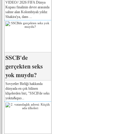
VIDEO// 2026 FIFA Dünya
Kupası finalinin devre arasında
sahne alan Kolombiyalı yıldız
Shakira'ya, dans ...
SSCB'de
gerçekten seks
yok muydu?
Sovyetler Birliği hakkında
dünyada en çok bilinen
klişelerden biri, "SSCB'de seks
yoktu&quo...