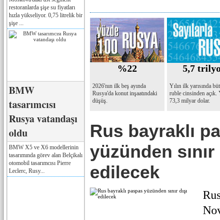
restoranlarda şişe su fiyatları
hızla yükseliyor. 0,75 litrelik bir
şişe ...
%22
5,7 trily
2026'nın ilk beş ayında
Yılın ilk yarısında bü
BMW
Rusya'da konut inşaatındaki
ruble cinsinden açık.
tasarımcısı
düşüş.
73,3 milyar dolar.
Rusya vatandaşı
Rus bayraklı p
oldu
yüzünden sınır 
BMW X5 ve X6 modellerinin
tasarımında görev alan Belçikalı
otomobil tasarımcısı Pierre
edilecek
Leclerc, Rusy...
Rus
Nov