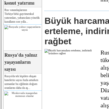
konut yatırımı
Rus vatandaşlarının
Türkiye'deki gayrimenkul
Büyük harcama
yatırımları, yabancılara yönelik
kuralların son yılla...
erteleme, indiri
rağbet
Rus
Rusya'da yalnız
tük
yaşayanların
alı
sayısı
bel
Rusya'da tek kişiden oluşan
hanelerin sayısı hızla artarken
yaş
uzmanlar bu eğilimin doğum
oranlarını daha da aş...
Düz
vat
alı