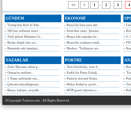
<<
<
1
2
3
4
-
-
-
GÜNDEM
EKONOMİ
SP
» Trump'dan Kiev'in Patr...
» Rusya'da kara para akl...
» Cün
» 500 bin rublenin üzeri...
» Putin'den onay: Şereme...
» Rol
» Türk şirketi Madame Co...
» Rusya eski standart be...
» G. 
» Ruslar düşük faiz ort...
» Rusya'da ortalama emek...
» FIF
» Benzinde eski standart...
» Merkez: "Enflasyon art...
» Kra
YAZARLAR
PORTRE
AN
» Zafer Bayramı eskisi g...
» Yeni büyükelçi, yeni d...
» Rusy
» Osman'ın mühimi...
» Farklı bir Putin-Erdoğ...
» "En
» 1 Nisan arifesinde son...
» Putin'in sözcüsü Pesko...
» Put
» Çekoslovakyalılaştıram...
» Hülya Arslan'ın çeviri...
» 'Gri
» Banyo bahane, sosyalle...
» RTİB genel sekreteri e...
» Kal
©Copyright Turkrus.com - All Rights Reserved