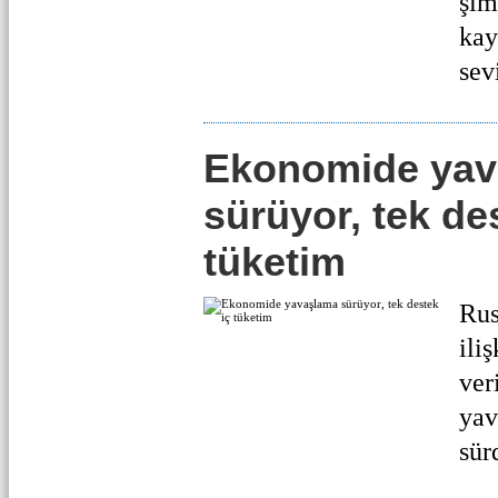
şim
kay
sevi
Ekonomide yav
sürüyor, tek de
tüketim
Rus
ili
ver
yav
sür