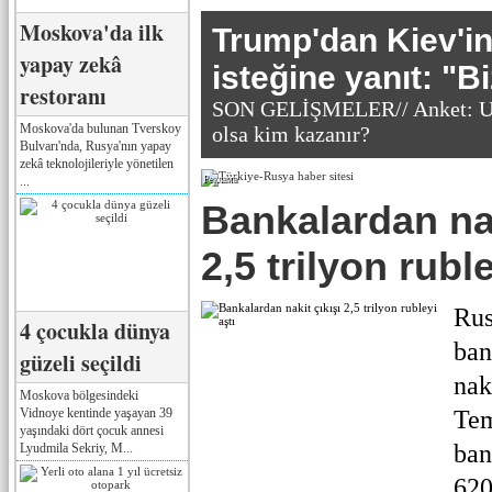
Moskova'da ilk
Trump'dan Kiev'in
yapay zekâ
isteğine yanıt: "B
restoranı
SON GELİŞMELER// Anket: Uk
Moskova'da bulunan Tverskoy
olsa kim kazanır?
Bulvarı'nda, Rusya'nın yapay
zekâ teknolojileriyle yönetilen
...
Реклама
Bankalardan nak
2,5 trilyon ruble
Rus
4 çocukla dünya
ban
güzeli seçildi
nak
Moskova bölgesindeki
Vidnoye kentinde yaşayan 39
Te
yaşındaki dört çocuk annesi
ban
Lyudmila Sekriy, M...
620