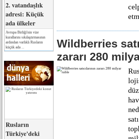
2. vatandaşlık
cel
adresi: Küçük
etm
ada ülkeler
Avrupa Birliği'nin vize
kurallarını sıkılaştırmasının
Wildberries satı
ardından varlıklı Rusların
küçük ada ...
zararı 280 milya
Rus
loj
düz
hav
ned
sat
Rusların
top
Türkiye'deki
mil