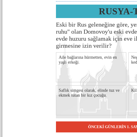
RUSYA-
Eski bir Rus geleneğine göre, ye
ruhu" olan Domovoy'u eski evd
evde huzuru sağlamak için eve i
girmesine izin verilir?
Aile bağlarına hürmetten, evin en
Neg
yaşlı erkeği.
ked
Saflık simgesi olarak, elinde tuz ve
Kil
ekmek tutan bir kız çocuğu.
ÖNCEKİ GÜNLERİN 1. S