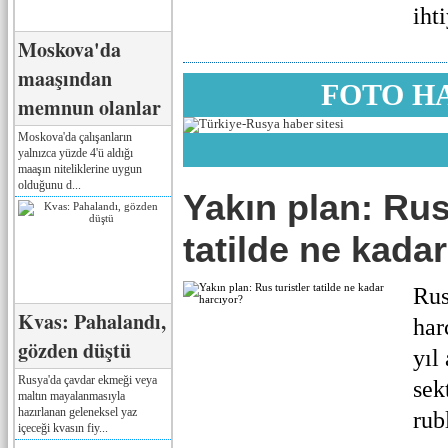
iht
Moskova'da
maaşından
FOTO H
memnun olanlar
Moskova'da çalışanların
yalnızca yüzde 4'ü aldığı
maaşın niteliklerine uygun
olduğunu d...
Yakın plan: Rus 
tatilde ne kada
Rus
Kvas: Pahalandı,
har
gözden düştü
yıl
Rusya'da çavdar ekmeği veya
sek
maltın mayalanmasıyla
hazırlanan geleneksel yaz
rub
içeceği kvasın fiy...