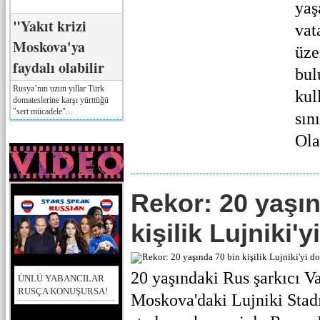
yaş
"Yakıt krizi
vat
Moskova'ya
üze
faydalı olabilir
bul
Rusya’nın uzun yıllar Türk
kul
domateslerine karşı yürttüğü
"sert mücadele"...
sın
Ola
Rekor: 20 yaşın
kişilik Lujniki'
20 yaşındaki Rus şarkıcı 
ÜNLÜ YABANCILAR
RUSÇA KONUŞURSA!
Moskova'daki Lujniki Stadı