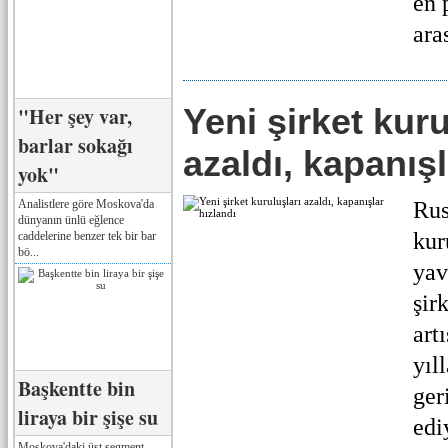
en 
ara
Yeni şirket kuru
"Her şey var,
barlar sokağı
azaldı, kapanışl
yok"
Analistlere göre Moskova'da
Rus
dünyanın ünlü eğlence
kur
caddelerine benzer tek bir bar
bö...
yav
şir
art
yıl
Başkentte bin
ger
liraya bir şişe su
edi
Moskova'daki üst segment