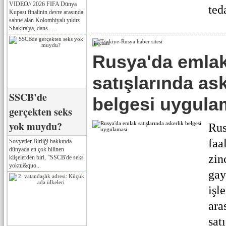
VIDEO// 2026 FIFA Dünya
teda
Kupası finalinin devre arasında
sahne alan Kolombiyalı yıldız
Shakira'ya, dans ...
Реклама
Rusya'da emla
satışlarında ask
SSCB'de
belgesi uygula
gerçekten seks
yok muydu?
Rus
faa
Sovyetler Birliği hakkında
dünyada en çok bilinen
zin
klişelerden biri, "SSCB'de seks
yoktu&quo...
gay
işl
ara
sat