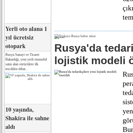
çık
tem
Yerli oto alana 1
yıl ücretsiz
Реклама
otopark
Rusya'da tedari
Rusya Sanayi ve Ticaret
lojistik modeli 
Bakanlığı, yeni yerli otomobil
satın alan sürücülere ilk
tescilden itibar...
Rus
per
ted
sis
10 yaşında,
yen
Shakira ile sahne
gör
aldı
Bun