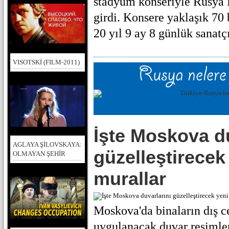
stadyum konseriyle Rusya 
girdi. Konsere yaklaşık 70 b
20 yıl 9 ay 8 günlük sanatçı
VISOTSKİ (FILM-2011)
İşte Moskova du
AGLAYA ŞİLOVSKAYA:
güzelleştirecek
OLMAYAN ŞEHİR
murallar
Moskova'da binaların dış c
uygulanacak duvar resimler