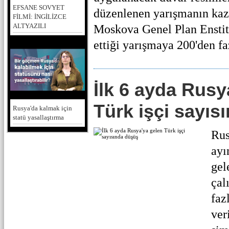
EFSANE SOVYET
düzenlenen yarışmanın kaza
FİLMİ: İNGİLİZCE
ALTYAZILI
Moskova Genel Plan Enstit
ettiği yarışmaya 200'den faz
İlk 6 ayda Rusy
Türk işçi sayıs
Rusya'da kalmak için
statü yasallaştırma
Rus
ayı
gel
çal
faz
ver