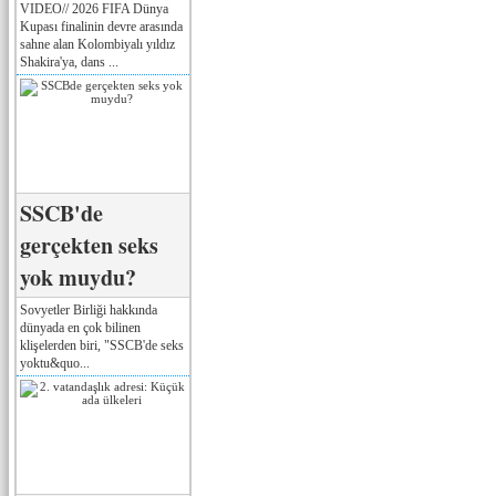
VIDEO// 2026 FIFA Dünya
Kupası finalinin devre arasında
sahne alan Kolombiyalı yıldız
Shakira'ya, dans ...
SSCB'de
gerçekten seks
yok muydu?
Sovyetler Birliği hakkında
dünyada en çok bilinen
klişelerden biri, "SSCB'de seks
yoktu&quo...