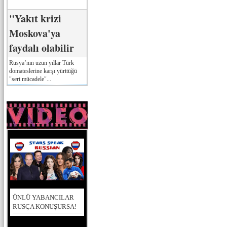
"Yakıt krizi
Moskova'ya
faydalı olabilir
Rusya’nın uzun yıllar Türk
domateslerine karşı yürttüğü
"sert mücadele"...
ÜNLÜ YABANCILAR
RUSÇA KONUŞURSA!