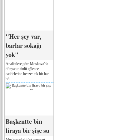
"Her şey var,
barlar sokağı
yok"
Analistlere göre Moskova'da
dünyanın ünlü eğlence
caddelerine benzer tek bir bar
bö...
Başkentte bin
liraya bir şişe su
Moskova'daki üst segment