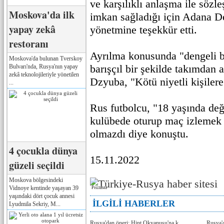
ve karşılıklı anlaşma ile söz
Moskova'da ilk
imkan sağladığı için Adana D
yapay zekâ
yönetmine teşekkür etti.
restoranı
Ayrılma konusunda "dengeli bi
Moskova'da bulunan Tverskoy
barışçıl bir şekilde takımdan 
Bulvarı'nda, Rusya'nın yapay
zekâ teknolojileriyle yönetilen
Dzyuba, "Kötü niyetli kişilere
...
Rus futbolcu, "18 yaşında değ
kulübede oturup maç izlemek 
olmazdı diye konuştu.
4 çocukla dünya
15.11.2022
güzeli seçildi
Moskova bölgesindeki
Vidnoye kentinde yaşayan 39
Реклама
yaşındaki dört çocuk annesi
İLGİLİ HABERLER
Lyudmila Sekriy, M...
Rusya'dan öneri: Hint Okyanusu'na k
Rusya'd