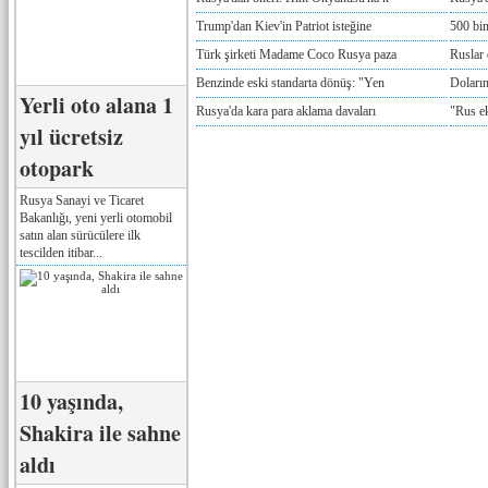
Trump'dan Kiev'in Patriot isteğine
500 bin
Türk şirketi Madame Coco Rusya paza
Ruslar 
Benzinde eski standarta dönüş: "Yen
Doların
Yerli oto alana 1
Rusya'da kara para aklama davaları
"Rus e
yıl ücretsiz
otopark
Rusya Sanayi ve Ticaret
Bakanlığı, yeni yerli otomobil
satın alan sürücülere ilk
tescilden itibar...
10 yaşında,
Shakira ile sahne
aldı