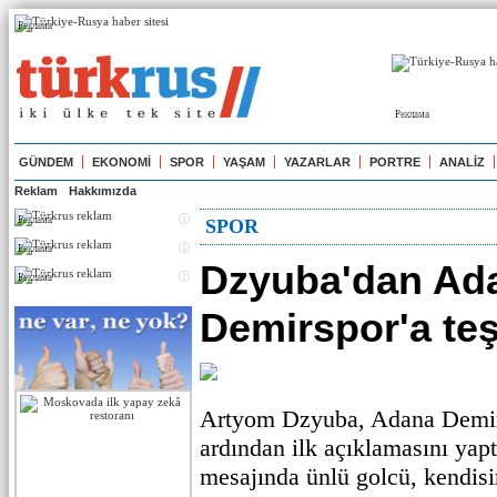
Реклама
Реклама
GÜNDEM
EKONOMİ
SPOR
YAŞAM
YAZARLAR
PORTRE
ANALİZ
Reklam
Hakkımızda
Реклама
SPOR
Реклама
Dzyuba'dan Ad
Реклама
Demirspor'a te
Artyom Dzyuba, Adana Demirs
ardından ilk açıklamasını yap
mesajında ünlü golcü, kendisi