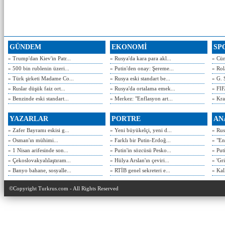
GÜNDEM
EKONOMİ
SP
» Trump'dan Kiev'in Patr...
» Rusya'da kara para akl...
» Cün
» 500 bin rublenin üzeri...
» Putin'den onay: Şereme...
» Rol
» Türk şirketi Madame Co...
» Rusya eski standart be...
» G. 
» Ruslar düşük faiz ort...
» Rusya'da ortalama emek...
» FIF
» Benzinde eski standart...
» Merkez: "Enflasyon art...
» Kra
YAZARLAR
PORTRE
AN
» Zafer Bayramı eskisi g...
» Yeni büyükelçi, yeni d...
» Rusy
» Osman'ın mühimi...
» Farklı bir Putin-Erdoğ...
» "En
» 1 Nisan arifesinde son...
» Putin'in sözcüsü Pesko...
» Put
» Çekoslovakyalılaştıram...
» Hülya Arslan'ın çeviri...
» 'Gri
» Banyo bahane, sosyalle...
» RTİB genel sekreteri e...
» Kal
©Copyright Turkrus.com - All Rights Reserved