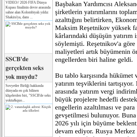
Başbakan Yardımcısı Aleksan
VIDEO// 2026 FIFA Dünya
Kupası finalinin devre arasında
şirketlerin yatırımlarını topl
sahne alan Kolombiyalı yıldız
Shakira'ya, dans ...
azalttığını belirtirken, Ekon
Maksim Reşetnikov yüksek fai
kârlarındaki düşüşün yatırım iş
söylemişti. Reşetnikov'a göre 
maliyetleri artık büyümenin 
SSCB'de
engellerden biri haline geldi.
gerçekten seks
Bu tablo karşısında hükümet v
yok muydu?
yatırım teşviklerini tartışıyor
Sovyetler Birliği hakkında
arasında yatırım vergi indiriml
dünyada en çok bilinen
klişelerden biri, "SSCB'de seks
büyük projelere hedefli destek
yoktu&quo...
engellerin azaltılması ve para 
gevşetilmesi bulunuyor. Buna
2026 yılı için büyüme beklent
devam ediyor. Rusya Merkez