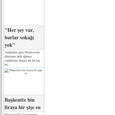
"Her şey var,
barlar sokağı
yok"
Analistlere göre Moskova'da
dünyanın ünlü eğlence
caddelerine benzer tek bir bar
bö...
Başkentte bin
liraya bir şişe su
Moskova'daki üst segment