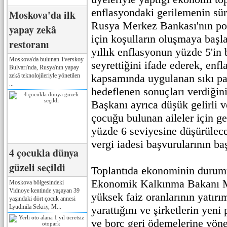
enflasyondaki gerilemenin sür
Moskova'da ilk
Rusya Merkez Bankası'nın pol
yapay zekâ
için koşulların oluşmaya başla
restoranı
yıllık enflasyonun yüzde 5'in 
Moskova'da bulunan Tverskoy
seyrettiğini ifade ederek, enf
Bulvarı'nda, Rusya'nın yapay
zekâ teknolojileriyle yönetilen
kapsamında uygulanan sıkı par
...
hedeflenen sonuçları verdiğin
Başkanı ayrıca düşük gelirli v
çocuğu bulunan aileler için gel
yüzde 6 seviyesine düşürülec
vergi iadesi başvurularının baş
4 çocukla dünya
güzeli seçildi
Toplantıda ekonominin durumu
Ekonomik Kalkınma Bakanı M
Moskova bölgesindeki
Vidnoye kentinde yaşayan 39
yüksek faiz oranlarının yatırı
yaşındaki dört çocuk annesi
Lyudmila Sekriy, M...
yarattığını ve şirketlerin yeni
ve borç geri ödemelerine yöne