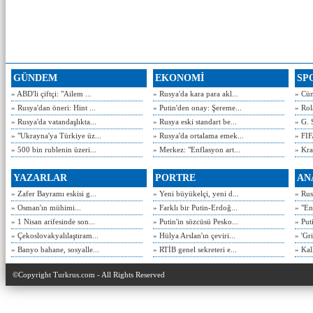
GÜNDEM
EKONOMİ
SP
» ABD'li çiftçi: "Ailem ...
» Rusya'da kara para akl...
» Cün
» Rusya'dan öneri: Hint ...
» Putin'den onay: Şereme...
» Rol
» Rusya'da vatandaşlıkta...
» Rusya eski standart be...
» G. 
» "Ukrayna'ya Türkiye üz...
» Rusya'da ortalama emek...
» FIF
» 500 bin rublenin üzeri...
» Merkez: "Enflasyon art...
» Kra
YAZARLAR
PORTRE
AN
» Zafer Bayramı eskisi g...
» Yeni büyükelçi, yeni d...
» Rusy
» Osman'ın mühimi...
» Farklı bir Putin-Erdoğ...
» "En
» 1 Nisan arifesinde son...
» Putin'in sözcüsü Pesko...
» Put
» Çekoslovakyalılaştıram...
» Hülya Arslan'ın çeviri...
» 'Gri
» Banyo bahane, sosyalle...
» RTİB genel sekreteri e...
» Kal
©Copyright Turkrus.com - All Rights Reserved