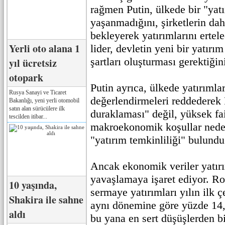
rağmen Putin, ülkede bir "yat
yaşanmadığını, şirketlerin da
bekleyerek yatırımlarını ertele
Yerli oto alana 1
lider, devletin yeni bir yatır
şartları oluşturması gerektiğin
yıl ücretsiz
otopark
Putin ayrıca, ülkede yatırıml
Rusya Sanayi ve Ticaret
değerlendirmeleri reddederek 
Bakanlığı, yeni yerli otomobil
satın alan sürücülere ilk
duraklaması" değil, yüksek fa
tescilden itibar...
makroekonomik koşullar neden
"yatırım temkinliliği" bulund
Ancak ekonomik veriler yatırı
yavaşlamaya işaret ediyor. Ros
10 yaşında,
sermaye yatırımları yılın ilk 
Shakira ile sahne
aynı dönemine göre yüzde 14,
aldı
bu yana en sert düşüşlerden b