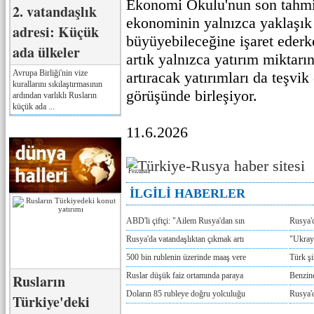
Ekonomi Okulu'nun son tahmin
2. vatandaşlık
ekonominin yalnızca yaklaşık
adresi: Küçük
büyüyebileceğine işaret eder
ada ülkeler
artık yalnızca yatırım miktarın
Avrupa Birliği'nin vize
artıracak yatırımları da teşv
kurallarını sıkılaştırmasının
görüşünde birleşiyor.
ardından varlıklı Rusların
küçük ada ...
11.6.2026
Реклама
İLGİLİ HABERLER
ABD'li çiftçi: "Ailem Rusya'dan sın
Rusya'
Rusya'da vatandaşlıktan çıkmak artı
"Ukray
500 bin rublenin üzerinde maaş vere
Türk ş
Ruslar düşük faiz ortamında paraya
Benzind
Rusların
Doların 85 rubleye doğru yolculuğu
Rusya'd
Türkiye'deki