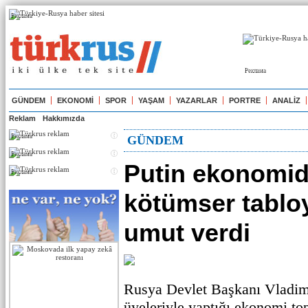
Реклама
Реклама
GÜNDEM
EKONOMİ
SPOR
YAŞAM
YAZARLAR
PORTRE
ANALİZ
Reklam
Hakkımızda
Реклама
GÜNDEM
Реклама
Putin ekonomid
Реклама
kötümser tabloy
umut verdi
Rusya Devlet Başkanı Vladim
üyeleriyle yaptığı ekonomi to