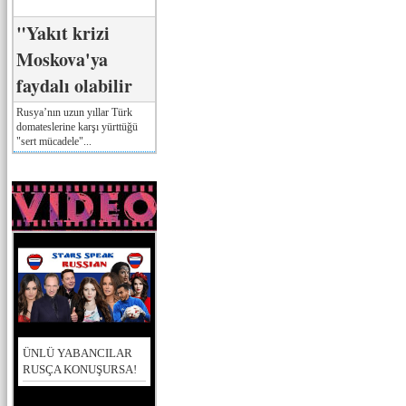
"Yakıt krizi
Moskova'ya
faydalı olabilir
Rusya’nın uzun yıllar Türk
domateslerine karşı yürttüğü
"sert mücadele"...
ÜNLÜ YABANCILAR
RUSÇA KONUŞURSA!