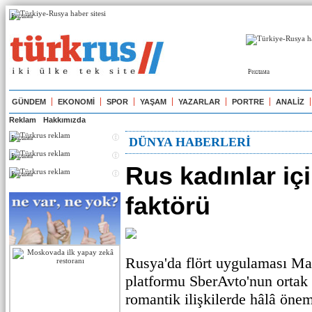
Реклама
Реклама
GÜNDEM
EKONOMİ
SPOR
YAŞAM
YAZARLAR
PORTRE
ANALİZ
Reklam
Hakkımızda
Реклама
DÜNYA HABERLERİ
Реклама
Rus kadınlar içi
Реклама
faktörü
Rusya'da flört uygulaması Ma
platformu SberAvto'nun ortak 
romantik ilişkilerde hâlâ önem