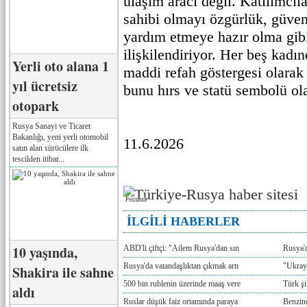
ulaşım aracı değil. Katılımcı
sahibi olmayı özgürlük, güveni
yardım etmeye hazır olma gibi
ilişkilendiriyor. Her beş kadı
Yerli oto alana 1
maddi refah göstergesi olarak
yıl ücretsiz
bunu hırs ve statü sembolü ola
otopark
Rusya Sanayi ve Ticaret
Bakanlığı, yeni yerli otomobil
11.6.2026
satın alan sürücülere ilk
tescilden itibar...
Реклама
İLGİLİ HABERLER
10 yaşında,
ABD'li çiftçi: "Ailem Rusya'dan sın
Rusya'
Rusya'da vatandaşlıktan çıkmak artı
"Ukray
Shakira ile sahne
500 bin rublenin üzerinde maaş vere
Türk ş
aldı
Ruslar düşük faiz ortamında paraya
Benzind