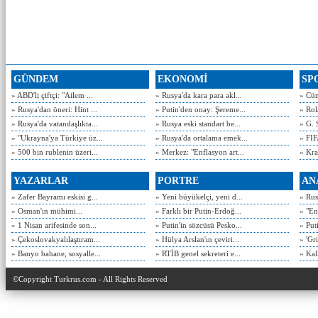
GÜNDEM
EKONOMİ
SP
» ABD'li çiftçi: "Ailem ...
» Rusya'da kara para akl...
» Cün
» Rusya'dan öneri: Hint ...
» Putin'den onay: Şereme...
» Rol
» Rusya'da vatandaşlıkta...
» Rusya eski standart be...
» G. 
» "Ukrayna'ya Türkiye üz...
» Rusya'da ortalama emek...
» FIF
» 500 bin rublenin üzeri...
» Merkez: "Enflasyon art...
» Kra
YAZARLAR
PORTRE
AN
» Zafer Bayramı eskisi g...
» Yeni büyükelçi, yeni d...
» Rusy
» Osman'ın mühimi...
» Farklı bir Putin-Erdoğ...
» "En
» 1 Nisan arifesinde son...
» Putin'in sözcüsü Pesko...
» Put
» Çekoslovakyalılaştıram...
» Hülya Arslan'ın çeviri...
» 'Gri
» Banyo bahane, sosyalle...
» RTİB genel sekreteri e...
» Kal
©Copyright Turkrus.com - All Rights Reserved