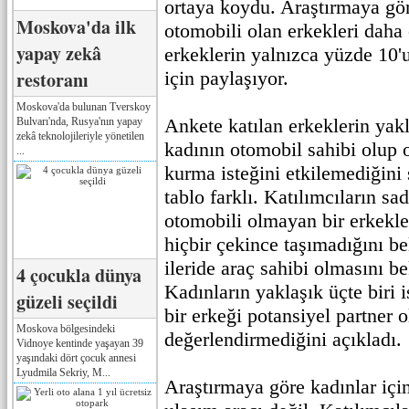
ortaya koydu. Araştırmaya gör
Moskova'da ilk
otomobili olan erkekleri daha 
yapay zekâ
erkeklerin yalnızca yüzde 10'
restoranı
için paylaşıyor.
Moskova'da bulunan Tverskoy
Ankete katılan erkeklerin yakl
Bulvarı'nda, Rusya'nın yapay
zekâ teknolojileriyle yönetilen
kadının otomobil sahibi olup 
...
kurma isteğini etkilemediğini 
tablo farklı. Katılımcıların sa
otomobili olmayan bir erkekle
hiçbir çekince taşımadığını bel
ileride araç sahibi olmasını bek
4 çocukla dünya
Kadınların yaklaşık üçte biri
güzeli seçildi
bir erkeği potansiyel partner o
Moskova bölgesindeki
değerlendirmediğini açıkladı.
Vidnoye kentinde yaşayan 39
yaşındaki dört çocuk annesi
Lyudmila Sekriy, M...
Araştırmaya göre kadınlar içi