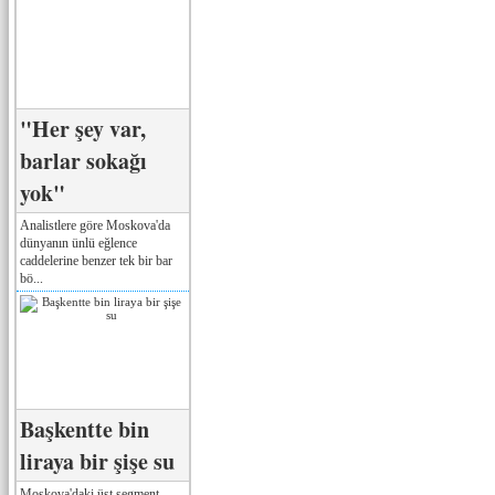
"Her şey var,
barlar sokağı
yok"
Analistlere göre Moskova'da
dünyanın ünlü eğlence
caddelerine benzer tek bir bar
bö...
Başkentte bin
liraya bir şişe su
Moskova'daki üst segment