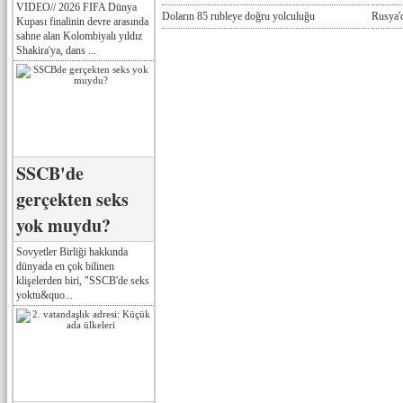
VIDEO// 2026 FIFA Dünya
Doların 85 rubleye doğru yolculuğu
Rusya'd
Kupası finalinin devre arasında
sahne alan Kolombiyalı yıldız
Shakira'ya, dans ...
SSCB'de
gerçekten seks
yok muydu?
Sovyetler Birliği hakkında
dünyada en çok bilinen
klişelerden biri, "SSCB'de seks
yoktu&quo...