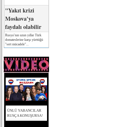
"Yakıt krizi
Moskova'ya
faydalı olabilir
Rusya’nın uzun yıllar Türk
domateslerine karşı yürttüğü
"sert mücadele"...
ÜNLÜ YABANCILAR
RUSÇA KONUŞURSA!