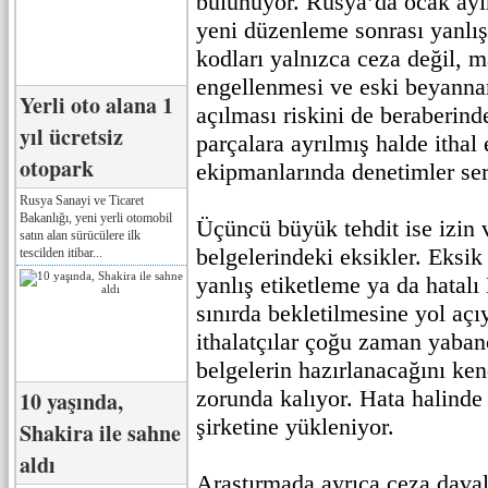
bulunuyor. Rusya’da ocak ayı
yeni düzenleme sonrası yanlış
kodları yalnızca ceza değil, m
engellenmesi ve eski beyanna
Yerli oto alana 1
açılması riskini de beraberinde
yıl ücretsiz
parçalara ayrılmış halde ithal
otopark
ekipmanlarında denetimler se
Rusya Sanayi ve Ticaret
Bakanlığı, yeni yerli otomobil
Üçüncü büyük tehdit ise izin v
satın alan sürücülere ilk
belgelerindeki eksikler. Eksik 
tescilden itibar...
yanlış etiketleme ya da hatalı
sınırda bekletilmesine yol aç
ithalatçılar çoğu zaman yabanc
belgelerin hazırlanacağını ken
zorunda kalıyor. Hata halind
10 yaşında,
şirketine yükleniyor.
Shakira ile sahne
aldı
Araştırmada ayrıca ceza davala