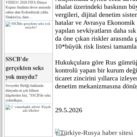
VIDEO// 2026 FIFA Dünya
ithalat üzerindeki baskının b
Kupası finalinin devre arasında
sahne alan Kolombiyalı yıldız
vergileri, dijital denetim sist
Shakira'ya, dans ...
hatalar ve Avrasya Ekonomik 
yapılan sevkiyatların daha sı
da öne çıkan riskler arasında 
10*büyük risk listesi tamamla
SSCB'de
Hukukçulara göre Rus gümrüğü
gerçekten seks
kontrolü yapan bir kurum değil
yok muydu?
ticaret zincirini yıllarca izley
denetim mekanizmasına dönü
Sovyetler Birliği hakkında
dünyada en çok bilinen
klişelerden biri, "SSCB'de seks
yoktu&quo...
29.5.2026
Реклама