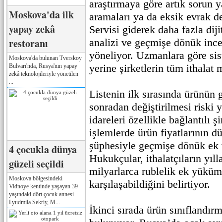
araştırmaya göre artık sorun 
Moskova'da ilk
aramaları ya da eksik evrak d
yapay zekâ
Servisi giderek daha fazla diji
restoranı
analizi ve geçmişe dönük inc
yöneliyor. Uzmanlara göre sis
Moskova'da bulunan Tverskoy
yerine şirketlerin tüm ithalat 
Bulvarı'nda, Rusya'nın yapay
zekâ teknolojileriyle yönetilen
...
Listenin ilk sırasında ürünün
sonradan değiştirilmesi riski 
idareleri özellikle bağlantılı ş
işlemlerde ürün fiyatlarının dü
şüphesiyle geçmişe dönük ek v
4 çocukla dünya
Hukukçular, ithalatçıların yıll
güzeli seçildi
milyarlarca rublelik ek yüküm
Moskova bölgesindeki
karşılaşabildiğini belirtiyor.
Vidnoye kentinde yaşayan 39
yaşındaki dört çocuk annesi
Lyudmila Sekriy, M...
İkinci sırada ürün sınıflandırm