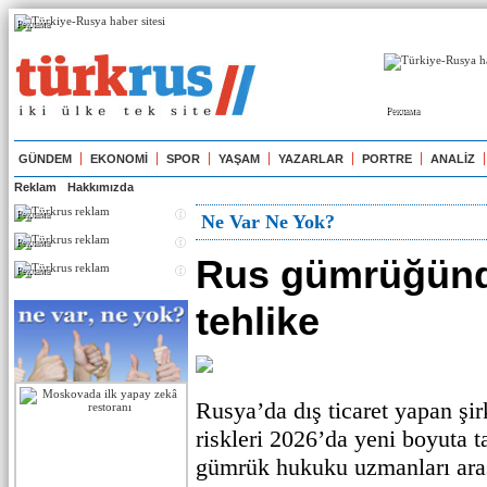
Реклама
Реклама
GÜNDEM
EKONOMİ
SPOR
YAŞAM
YAZARLAR
PORTRE
ANALİZ
Reklam
Hakkımızda
Реклама
Ne Var Ne Yok?
Реклама
Rus gümrüğünd
Реклама
tehlike
Rusya’da dış ticaret yapan şir
riskleri 2026’da yeni boyuta 
gümrük hukuku uzmanları aras