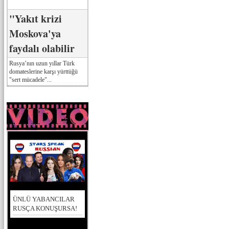
"Yakıt krizi
Moskova'ya
faydalı olabilir
Rusya’nın uzun yıllar Türk
domateslerine karşı yürttüğü
"sert mücadele"...
ÜNLÜ YABANCILAR
RUSÇA KONUŞURSA!