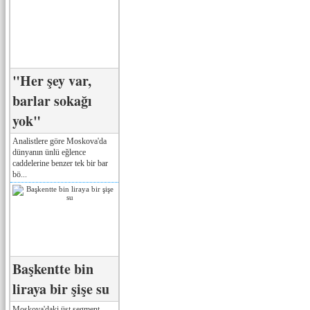
"Her şey var,
barlar sokağı
yok"
Analistlere göre Moskova'da
dünyanın ünlü eğlence
caddelerine benzer tek bir bar
bö...
Başkentte bin
liraya bir şişe su
Moskova'daki üst segment