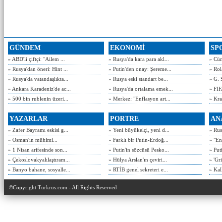
GÜNDEM
EKONOMİ
SP
» ABD'li çiftçi: "Ailem ...
» Rusya'da kara para akl...
» Cün
» Rusya'dan öneri: Hint ...
» Putin'den onay: Şereme...
» Rol
» Rusya'da vatandaşlıkta...
» Rusya eski standart be...
» G. 
» Ankara Karadeniz'de ac...
» Rusya'da ortalama emek...
» FIF
» 500 bin rublenin üzeri...
» Merkez: "Enflasyon art...
» Kra
YAZARLAR
PORTRE
AN
» Zafer Bayramı eskisi g...
» Yeni büyükelçi, yeni d...
» Rusy
» Osman'ın mühimi...
» Farklı bir Putin-Erdoğ...
» "En
» 1 Nisan arifesinde son...
» Putin'in sözcüsü Pesko...
» Put
» Çekoslovakyalılaştıram...
» Hülya Arslan'ın çeviri...
» 'Gri
» Banyo bahane, sosyalle...
» RTİB genel sekreteri e...
» Kal
©Copyright Turkrus.com - All Rights Reserved