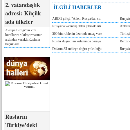
2. vatandaşlık
İLGİLİ HABERLER
adresi: Küçük
ABD'li çiftçi: "Ailem Rusya'dan sın
Rusya'
ada ülkeler
Rusya'da vatandaşlıktan çıkmak artı
Ankara
Avrupa Birliği'nin vize
500 bin rublenin üzerinde maaş vere
Türk ş
kurallarını sıkılaştırmasının
ardından varlıklı Rusların
Ruslar düşük faiz ortamında paraya
Benzind
küçük ada ...
Doların 85 rubleye doğru yolculuğu
Rusya'd
Rusların
Türkiye'deki