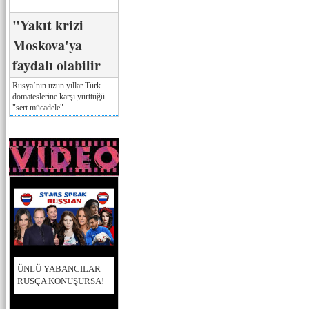
"Yakıt krizi
Moskova'ya
faydalı olabilir
Rusya’nın uzun yıllar Türk
domateslerine karşı yürttüğü
"sert mücadele"...
ÜNLÜ YABANCILAR
RUSÇA KONUŞURSA!