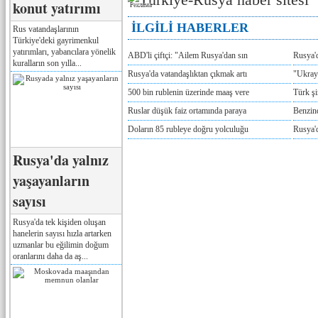
konut yatırımı
Реклама
İLGİLİ HABERLER
Rus vatandaşlarının
Türkiye'deki gayrimenkul
yatırımları, yabancılara yönelik
ABD'li çiftçi: "Ailem Rusya'dan sın
Rusya'
kuralların son yılla...
Rusya'da vatandaşlıktan çıkmak artı
"Ukray
500 bin rublenin üzerinde maaş vere
Türk ş
Ruslar düşük faiz ortamında paraya
Benzind
Doların 85 rubleye doğru yolculuğu
Rusya'd
Rusya'da yalnız
yaşayanların
sayısı
Rusya'da tek kişiden oluşan
hanelerin sayısı hızla artarken
uzmanlar bu eğilimin doğum
oranlarını daha da aş...