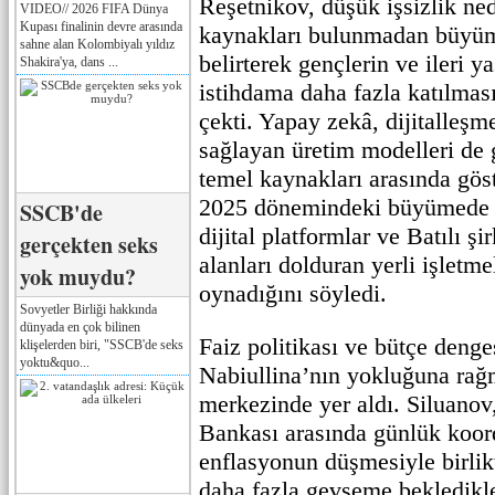
Reşetnikov, düşük işsizlik ne
VIDEO// 2026 FIFA Dünya
Kupası finalinin devre arasında
kaynakları bulunmadan büyüm
sahne alan Kolombiyalı yıldız
belirterek gençlerin ve ileri ya
Shakira'ya, dans ...
istihdama daha fazla katılmas
çekti. Yapay zekâ, dijitalleşme
sağlayan üretim modelleri de
temel kaynakları arasında göst
2025 dönemindeki büyümede 
SSCB'de
dijital platformlar ve Batılı şir
gerçekten seks
alanları dolduran yerli işletme
yok muydu?
oynadığını söyledi.
Sovyetler Birliği hakkında
dünyada en çok bilinen
Faiz politikası ve bütçe denge
klişelerden biri, "SSCB'de seks
yoktu&quo...
Nabiullina’nın yokluğuna rağ
merkezinde yer aldı. Siluano
Bankası arasında günlük koo
enflasyonun düşmesiyle birlik
daha fazla gevşeme bekledikler