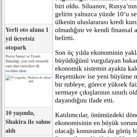
biri oldu. Siluanov, Rusya’nın
gelirin yalnızca yüzde 10’u s
ülkenin uluslararası kredi kur
Yerli oto alana 1
olmadığını ve kendi finansal 
yıl ücretsiz
belirtti.
otopark
Son üç yılda ekonominin yakl
Rusya Sanayi ve Ticaret
büyüdüğünü vurgulayan bakan
Bakanlığı, yeni yerli otomobil
satın alan sürücülere ilk
ekonomik sistemin ayakta kald
tescilden itibar...
Reşetnikov ise yeni büyüme 
bir rubleye, görece yüksek fai
sermaye çıkışlarının sınırlı o
dayandığını ifade etti.
10 yaşında,
Katılımcılar, önümüzdeki dö
Shakira ile sahne
ekonomisinin en büyük sorunu
aldı
olacağı konusunda da görüş bi