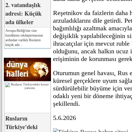
2. vatandaşlık
adresi: Küçük
Reşetnikov da faizlerin daha h
arzuladıklarını dile getirdi. Pe
ada ülkeler
bağımlılığı azaltmak amacıyla
Avrupa Birliği'nin vize
değişiklik yapılabileceğinin s
kurallarını sıkılaştırmasının
ardından varlıklı Rusların
ihracatçılar için mevcut ruble
küçük ada ...
olduğunu, ancak halkın ucuz i
erişiminin de korunması gerekt
Oturumun genel havası, Rus 
küresel gerçeklere uyum sağla
sürdürülebilir büyüme için ver
odaklı yeni bir döneme ihtiy
şekillendi.
Rusların
5.6.2026
Türkiye'deki