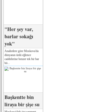
"Her şey var,
barlar sokağı
yok"
Analistlere göre Moskova'da
dünyanın ünlü eğlence
caddelerine benzer tek bir bar
bö...
Başkentte bin
liraya bir şişe su
Moskova'daki üst segment