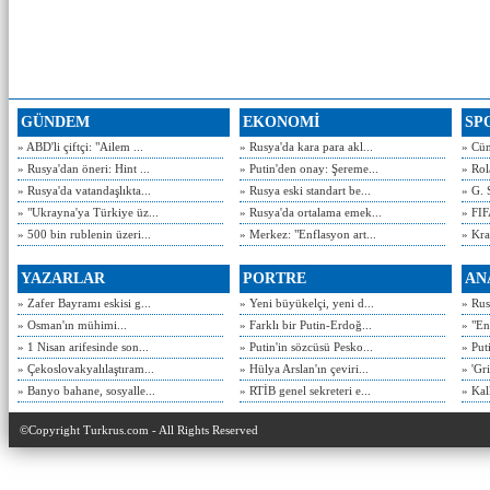
GÜNDEM
EKONOMİ
SP
» ABD'li çiftçi: "Ailem ...
» Rusya'da kara para akl...
» Cün
» Rusya'dan öneri: Hint ...
» Putin'den onay: Şereme...
» Rol
» Rusya'da vatandaşlıkta...
» Rusya eski standart be...
» G. 
» "Ukrayna'ya Türkiye üz...
» Rusya'da ortalama emek...
» FIF
» 500 bin rublenin üzeri...
» Merkez: "Enflasyon art...
» Kra
YAZARLAR
PORTRE
AN
» Zafer Bayramı eskisi g...
» Yeni büyükelçi, yeni d...
» Rusy
» Osman'ın mühimi...
» Farklı bir Putin-Erdoğ...
» "En
» 1 Nisan arifesinde son...
» Putin'in sözcüsü Pesko...
» Put
» Çekoslovakyalılaştıram...
» Hülya Arslan'ın çeviri...
» 'Gri
» Banyo bahane, sosyalle...
» RTİB genel sekreteri e...
» Kal
©Copyright Turkrus.com - All Rights Reserved