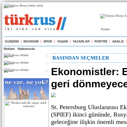
Реклама
Реклама
GÜNDEM
EKONOMİ
SPOR
YAŞAM
YAZARLAR
PORTRE
ANALİZ
Reklam
Hakkımızda
Реклама
BASINDAN SEÇMELER
Реклама
Ekonomistler: 
Реклама
geri dönmeyec
St. Petersburg Uluslararası 
(SPIEF) ikinci gününde, Rusy
geleceğine ilişkin önemli mesa