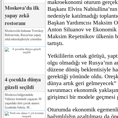
makroekonomi oturum gerçekl
Moskova'da ilk
Başkanı Elvira Nabiullina’nın 
yapay zekâ
nedeniyle katılmadığı toplantı
restoranı
Başkan Yardımcısı Maksim Or
Anton Siluanov ve Ekonomik
Moskova'da bulunan Tverskoy
Maksim Reşetnikov ülkenin 
Bulvarı'nda, Rusya'nın yapay
zekâ teknolojileriyle yönetilen
tartıştı.
...
Yetkililerin ortak görüşü, yapt
olgu olmadığı ve Rusya’nın a
düzene dönüş beklentisiyle h
gerektiği yönünde oldu. Oreşk
4 çocukla dünya
dünya artık geri gelmeyecek”
güzeli seçildi
savunmacı ekonomik yaklaşım
Moskova bölgesindeki
girişimci bir modele geçmesi 
Vidnoye kentinde yaşayan 39
yaşındaki dört çocuk annesi
Lyudmila Sekriy, M...
Oturumda ekonomik egemenli
bağımlılığın azaltılması da ön