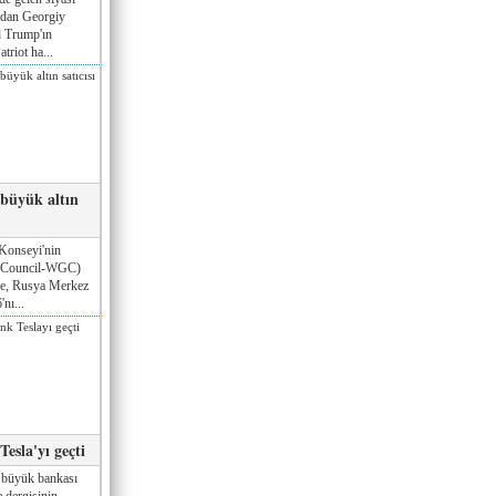
ndan Georgiy
 Trump'ın
triot ha...
 büyük altın
Konseyi'nin
 Council-WGC)
öre, Rusya Merkez
nı...
esla'yı geçti
 büyük bankası
 dergisinin