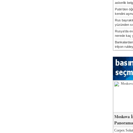
askerlik belg
Putin'den öğü
kendini aşma
Rus bayrakl
yüzünden sın
Rusya'da ev
nerede kaç yı
Bankalardan 
trilyon rubley
Moskova İ
Panorama 
Corpex Solut