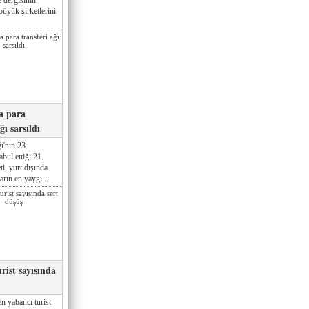
üyük şirketlerini
a para
ğı sarsıldı
i'nin 23
ul ettiği 21.
ti, yurt dışında
rın en yaygı...
rist sayısında
n yabancı turist