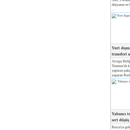
dünyanın en b
...
Yurt dışın
transferi a
Avrupa Birliğ
Temmuz'da kab
yaptırım pake
yaşayan Rusla
Yabancı tu
sert düşüş
Rusya'ya gele