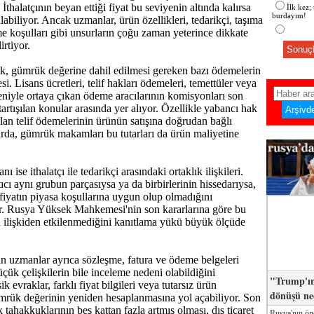
. İthalatçının beyan ettiği fiyat bu seviyenin altında kalırsa
İlk kez;
burdayım!
labiliyor. Ancak uzmanlar, ürün özellikleri, tedarikçi, taşıma
me koşulları gibi unsurların çoğu zaman yeterince dikkate
irtiyor.
Sonuçl
sk, gümrük değerine dahil edilmesi gereken bazı ödemelerin
si. Lisans ücretleri, telif hakları ödemeleri, temettüler veya
eniyle ortaya çıkan ödeme aracılarının komisyonları son
tartışılan konular arasında yer alıyor. Özellikle yabancı hak
ılan telif ödemelerinin ürünün satışına doğrudan bağlı
da, gümrük makamları bu tutarları da ürün maliyetine
anı ise ithalatçı ile tedarikçi arasındaki ortaklık ilişkileri.
tıcı aynı grubun parçasıysa ya da birbirlerinin hissedarıysa,
fiyatın piyasa koşullarına uygun olup olmadığını
or. Rusya Yüksek Mahkemesi'nin son kararlarına göre bu
 ilişkiden etkilenmediğini kanıtlama yükü büyük ölçüde
 uzmanlar ayrıca sözleşme, fatura ve ödeme belgeleri
çük çelişkilerin bile inceleme nedeni olabildiğini
"Trump'ın
k evraklar, farklı fiyat bilgileri veya tutarsız ürün
dönüşü n
mrük değerinin yeniden hesaplanmasına yol açabiliyor. Son
tahakkuklarının beş kattan fazla artmış olması, dış ticaret
Rusya'nın ön