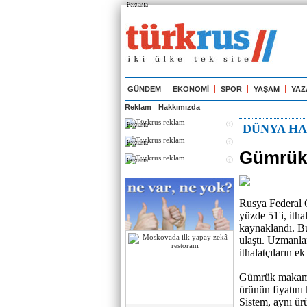
Реклама
GÜNDEM
EKONOMİ
SPOR
YAŞAM
YAZ
Reklam
Hakkımızda
Реклама
DÜNYA HA
Реклама
Gümrükl
Реклама
Rusya Federal G
yüzde 51'i, ith
kaynaklandı. Bu
ulaştı. Uzmanla
ithalatçıların ek
Gümrük makamlar
ürünün fiyatını 
Sistem, aynı ür