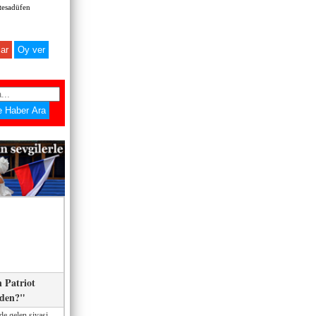
 tesadüfen
ar
 Patriot
eden?"
de gelen siyasi