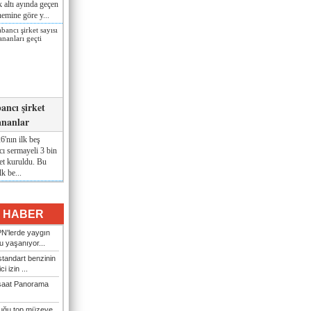
lk altı ayında geçen
nemine göre y...
ancı şirket
ananlar
'nın ilk beş
ı sermayeli 3 bin
et kuruldu. Bu
lk be...
I HABER
N'lerde yaygın
u yaşanıyor...
tandart benzinin
i izin ...
şaat Panorama
duğu top müzeye...