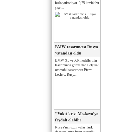
hızla yükseliyor. 0,75 litrelik bir
şişe ...
BMW tasarımcısı Rusya
vatandaşı oldu
BMW X5 ve X6 modellerinin
tasarımında görev alan Belçikalı
otomobil tasarımcısı Pierre
Leclerc, Rusy...
"Yakıt krizi Moskova'ya
faydalı olabilir
Rusya’nın uzun yıllar Türk
domateslerine karşı yürttüğü