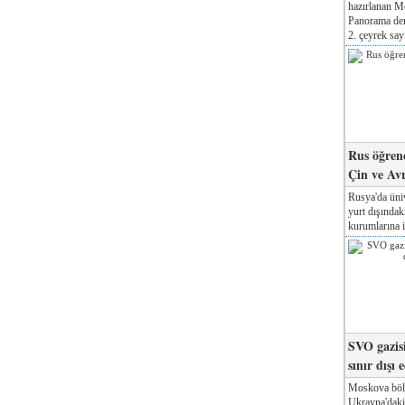
hazırlanan M
Panorama der
2. çeyrek sayı
Rus öğrenc
Çin ve Av
Rusya'da üniv
yurt dışında
kurumlarına il
SVO gazisi
sınır dışı 
Moskova böl
Ukrayna'daki