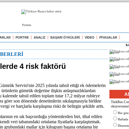
Реклама
ARLAR
PORTRE
ANALİZ
BAŞARI ÖYKÜLERİ
VİDEO
PİYASALAR
6.
Реклама
BERLERİ
Реклама
erde 4 risk faktörü
Реклама
Реклама
Реклама
ümrük Servisi'nin 2025 yılında tahsil ettiği ek ödemelerin
al ürünlerin gümrük değerine ilişkin anlaşmazlıklardan
A
 kalemde tahsil edilen toplam tutar 17,2 milyar rubleye
ra göre son dönemde denetimlerin sıkılaşmasıyla birlikte
TürkRus.Com'
 vergi ve harçlarla karşılaşma riski de belirgin şekilde arttı.
okuyorsunuz
Her gün
ının en sık başvurduğu yöntemlerden biri, ithal edilen
Haftada
kendi veri tabanındaki ortalama fiyatlarla karşılaştırmak.
Düzensiz
ün grubundaki mallar için kilogram başına ortalama bir