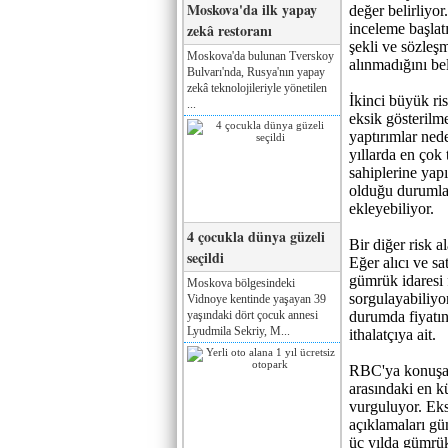
Moskova'da ilk yapay
değer belirliyor
zekâ restoranı
inceleme başlatı
şekli ve sözleş
Moskova'da bulunan Tverskoy
alınmadığını bel
Bulvarı'nda, Rusya'nın yapay
zekâ teknolojileriyle yönetilen
İkinci büyük ri
...
eksik gösterilme
yaptırımlar ned
yıllarda en çok 
sahiplerine yap
olduğu durumlar
ekleyebiliyor.
4 çocukla dünya güzeli
Bir diğer risk al
seçildi
Eğer alıcı ve sa
gümrük idaresi 
Moskova bölgesindeki
sorgulayabiliy
Vidnoye kentinde yaşayan 39
yaşındaki dört çocuk annesi
durumda fiyatın
Lyudmila Sekriy, M...
ithalatçıya ait.
RBC'ya konuşan
arasındaki en kü
vurguluyor. Eksi
açıklamaları gü
üç yılda gümrük 