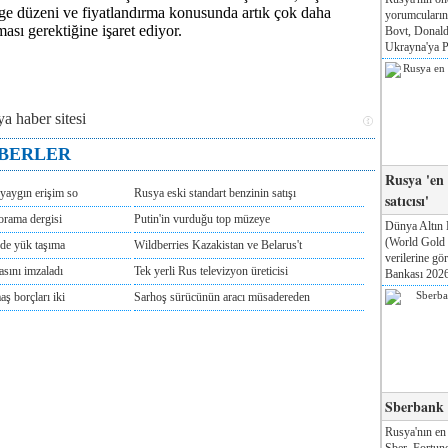
elge düzeni ve fiyatlandırma konusunda artık çok daha
yorumcuları
ası gerektiğine işaret ediyor.
Bovt, Donald
Ukrayna'ya Pa
ABERLER
Rusya 'en
yaygın erişim so
Rusya eski standart benzinin satışı
satıcısı'
rama dergisi
Putin'in vurduğu top müzeye
Dünya Altın 
(World Gold
'de yük taşıma
Wildberries Kazakistan ve Belarus't
verilerine g
asını imzaladı
Tek yerli Rus televizyon üreticisi
Bankası 2026'
ş borçları iki
Sarhoş sürücünün aracı müsadereden
Sberbank T
Rusya'nın en
Sber, Fortune