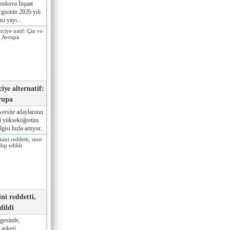
oskova İnşaat
gisinin 2026 yılı
sı yayı...
iye alternatif:
rupa
ersite adaylarının
ki yükseköğretim
gisi hızla artıyor...
ni reddetti,
edildi
gesinde,
 askeri