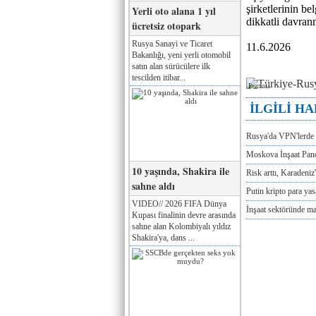
şirketlerinin b
Yerli oto alana 1 yıl
dikkatli davranm
ücretsiz otopark
Rusya Sanayi ve Ticaret
11.6.2026
Bakanlığı, yeni yerli otomobil
satın alan sürücülere ilk
tescilden itibar...
Реклама
İLGİLİ H
Rusya'da VPN'lerde 
Moskova İnşaat Pano
10 yaşında, Shakira ile
Risk arttı, Karadeniz
sahne aldı
Putin kripto para yas
VIDEO// 2026 FIFA Dünya
İnşaat sektöründe maa
Kupası finalinin devre arasında
sahne alan Kolombiyalı yıldız
Shakira'ya, dans ...