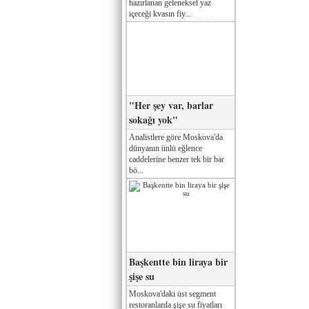
hazırlanan geleneksel yaz
içeceği kvasın fiy...
"Her şey var, barlar
sokağı yok"
Analistlere göre Moskova'da
dünyanın ünlü eğlence
caddelerine benzer tek bir bar
bö...
Başkentte bin liraya bir
şişe su
Moskova'daki üst segment
restoranlarda şişe su fiyatları