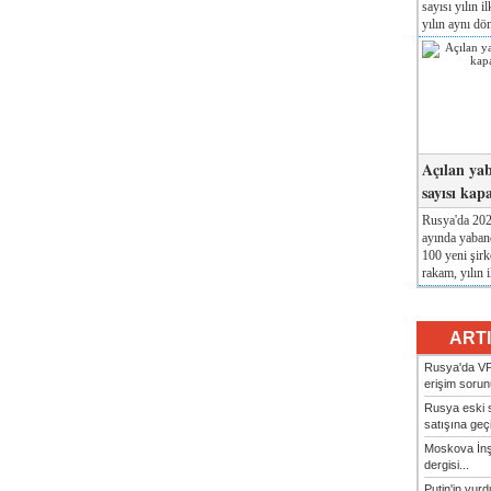
sayısı yılın i
yılın aynı dö
Açılan yab
sayısı kap
Rusya'da 2026
ayında yabanc
100 yeni şirk
rakam, yılın i
ART
Rusya'da VP
erişim sorun
Rusya eski s
satışına geçic
Moskova İn
dergisi...
Putin'in vur