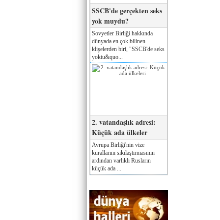
SSCB'de gerçekten seks
yok muydu?
Sovyetler Birliği hakkında
dünyada en çok bilinen
klişelerden biri, "SSCB'de seks
yoktu&quo...
2. vatandaşlık adresi:
Küçük ada ülkeler
Avrupa Birliği'nin vize
kurallarını sıkılaştırmasının
ardından varlıklı Rusların
küçük ada ...