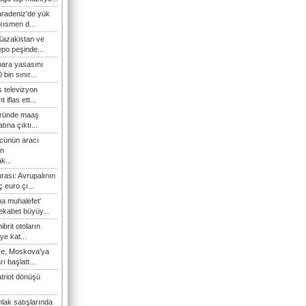
Karadeniz'de yük
 kısmen d...
Kazakistan ve
epo peşinde...
 para yasasını
 bin sınır...
s televizyon
t iflas ett...
öründe maaş
atına çıktı...
cünün aracı
n
k...
rası: Avrupalının
 euro çı...
a muhalefet'
rekabet büyüy...
hibrit otoların
ye kat...
iye, Moskova'ya
ı başlatt...
triot dönüşü
lak satışlarında