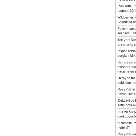
Risk arttı, 
taşımacılığı
Wildberries 
Belarus'ta d
Putin kripto
imzaladı: 300
Tek yerli Ru
üreticisi Kvan
İnşaat sekt
borçları iki k
Sarhoş sürü
müsaderede
kaçamayaca
Ukrayna fatu
cebinden kaç
Rusya'da 'an
ünvanı için 
Elektrikli ve 
satış payı iki
Irak ve Sur
direkt uçuşlar
"Trump'ın Pa
neden?"...
Rusya'da em