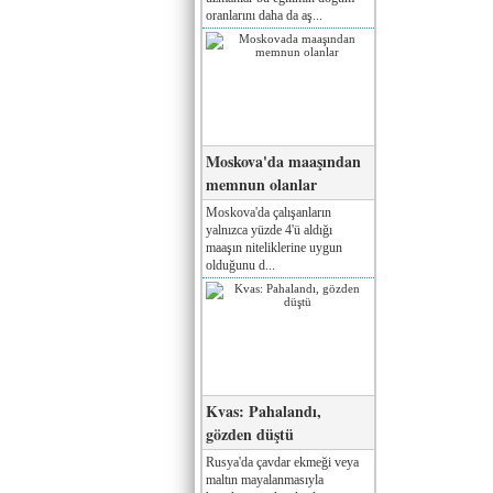
oranlarını daha da aş...
Moskova'da maaşından
memnun olanlar
Moskova'da çalışanların
yalnızca yüzde 4'ü aldığı
maaşın niteliklerine uygun
olduğunu d...
Kvas: Pahalandı,
gözden düştü
Rusya'da çavdar ekmeği veya
maltın mayalanmasıyla