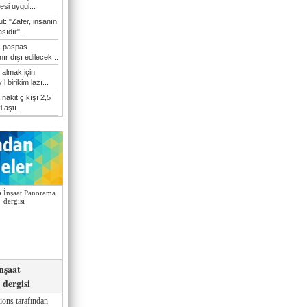
esi uygul...
t: "Zafer, insanın
sıdır"...
ı paspas
ır dışı edilecek...
 almak için
l birikim lazı...
nakit çıkışı 2,5
i aştı...
nşaat
dergisi
ions tarafından