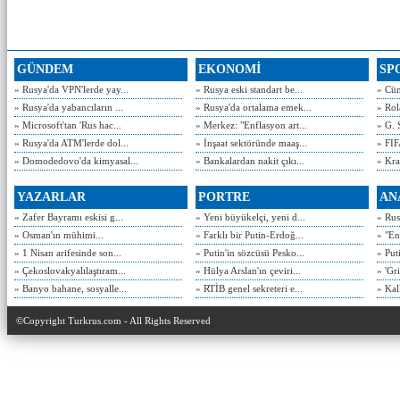
GÜNDEM
EKONOMİ
SP
» Rusya'da VPN'lerde yay...
» Rusya eski standart be...
» Cün
» Rusya'da yabancıların ...
» Rusya'da ortalama emek...
» Rol
» Microsoft'tan 'Rus hac...
» Merkez: "Enflasyon art...
» G. 
» Rusya'da ATM'lerde dol...
» İnşaat sektöründe maaş...
» FIF
» Domodedovo'da kimyasal...
» Bankalardan nakit çıkı...
» Kra
YAZARLAR
PORTRE
AN
» Zafer Bayramı eskisi g...
» Yeni büyükelçi, yeni d...
» Rusy
» Osman'ın mühimi...
» Farklı bir Putin-Erdoğ...
» "En
» 1 Nisan arifesinde son...
» Putin'in sözcüsü Pesko...
» Put
» Çekoslovakyalılaştıram...
» Hülya Arslan'ın çeviri...
» 'Gri
» Banyo bahane, sosyalle...
» RTİB genel sekreteri e...
» Kal
©Copyright Turkrus.com - All Rights Reserved