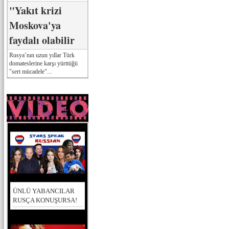
"Yakıt krizi
Moskova'ya
faydalı olabilir
Rusya’nın uzun yıllar Türk
domateslerine karşı yürttüğü
"sert mücadele"...
ÜNLÜ YABANCILAR
RUSÇA KONUŞURSA!