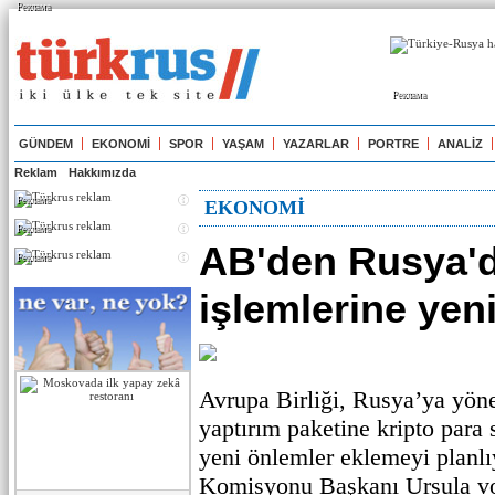
Реклама
Реклама
GÜNDEM
EKONOMİ
SPOR
YAŞAM
YAZARLAR
PORTRE
ANALİZ
Reklam
Hakkımızda
Реклама
EKONOMİ
Реклама
AB'den Rusya'd
Реклама
işlemlerine yen
Avrupa Birliği, Rusya’ya yönel
yaptırım paketine kripto para
yeni önlemler eklemeyi planlı
Komisyonu Başkanı Ursula vo