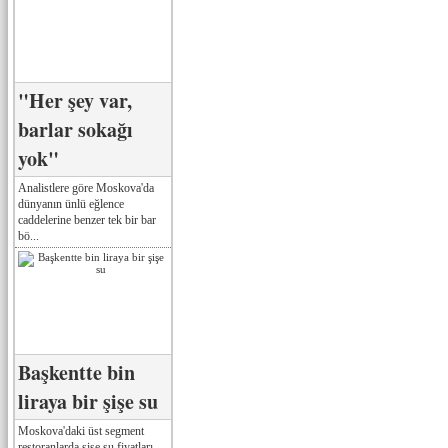
"Her şey var,
barlar sokağı
yok"
Analistlere göre Moskova'da
dünyanın ünlü eğlence
caddelerine benzer tek bir bar
bö...
Başkentte bin
liraya bir şişe su
Moskova'daki üst segment
restoranlarda şişe su fiyatları