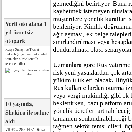
gelmediğini belirtiyor. Buna 
kaybetmek istemeyen uluslara
müşterilere yönelik kuralları s
Yerli oto alana 1
bekleniyor. Kimlik doğrulama 
yıl ücretsiz
ağırlaşması, ek belge talepleri
otopark
sınırlandırılması veya hesapla
dondurulması olası senaryolar 
Rusya Sanayi ve Ticaret
Bakanlığı, yeni yerli otomobil
satın alan sürücülere ilk
Uzmanlara göre Rus yatırımcı
tescilden itibar...
risk yeni yasaklardan çok ar
yükümlülükleri olacak. Büyük 
Rus kullanıcılardan oturma izn
veya vergi mukimliği gibi ek 
beklenirken, bazı platformlar
10 yaşında,
yönelik ücretleri artırabileceğ
Shakira ile sahne
tamamen sonlandırabileceği be
aldı
rağmen sektör temsilcileri, ü
VIDEO// 2026 FIFA Dünya