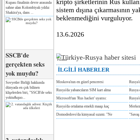
kripto şirketlerinin Rus kullan
Kupası finalinin devre arasında
sahne alan Kolombiyalı yıldız
sistem dışına çıkarmasının ya
Shakira'ya, dans ...
beklenmediğini vurguluyor.
13.6.2026
SSCB'de
Реклама
gerçekten seks
İLGİLİ HABERLER
yok muydu?
Moskova'nın en güzel penceresi
Rusya'
Sovyetler Birliği hakkında
dünyada en çok bilinen
Rusya'da yabancıların SIM kart alma
Rusya e
klişelerden biri, "SSCB'de seks
yoktu&quo...
Microsoft'tan 'Rus hacker' uyarısı:
Rusya'd
Rusya'da ortalama emekli maaşı kaç
Merkez
Domodedovo'da kimyasal sızıntı: "Ne
"Savaş