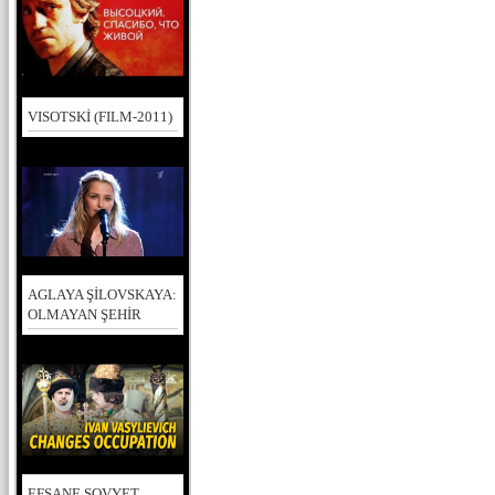
VISOTSKİ (FILM-2011)
AGLAYA ŞİLOVSKAYA:
OLMAYAN ŞEHİR
EFSANE SOVYET