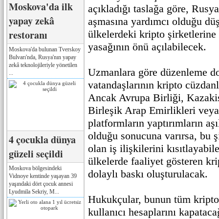
Moskova'da ilk
açıkladığı taslağa göre, Rusya
yapay zekâ
aşmasına yardımcı olduğu dü
restoranı
ülkelerdeki kripto şirketlerin
yasağının önü açılabilecek.
Moskova'da bulunan Tverskoy
Bulvarı'nda, Rusya'nın yapay
zekâ teknolojileriyle yönetilen
Uzmanlara göre düzenleme d
...
vatandaşlarının kripto cüzdanl
Ancak Avrupa Birliği, Kazakis
Birleşik Arap Emirlikleri ve
platformların yaptırımların aş
olduğu sonucuna varırsa, bu şi
4 çocukla dünya
olan iş ilişkilerini kısıtlayab
güzeli seçildi
ülkelerde faaliyet gösteren kri
Moskova bölgesindeki
dolaylı baskı oluşturulacak.
Vidnoye kentinde yaşayan 39
yaşındaki dört çocuk annesi
Lyudmila Sekriy, M...
Hukukçular, bunun tüm kripto
kullanıcı hesaplarını kapatac