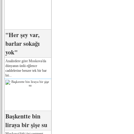
"Her şey var,
barlar sokağı
yok"
Analistlere göre Moskova'da
dünyanın ünlü eğlence
caddelerine benzer tek bir bar
bö...
Başkentte bin
liraya bir şişe su
Moskova'daki üst segment