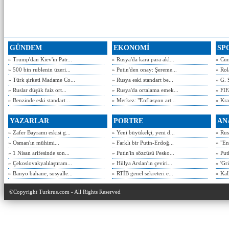
GÜNDEM
EKONOMİ
SP
» Trump'dan Kiev'in Patr...
» Rusya'da kara para akl...
» Cün
» 500 bin rublenin üzeri...
» Putin'den onay: Şereme...
» Rol
» Türk şirketi Madame Co...
» Rusya eski standart be...
» G. 
» Ruslar düşük faiz ort...
» Rusya'da ortalama emek...
» FIF
» Benzinde eski standart...
» Merkez: "Enflasyon art...
» Kra
YAZARLAR
PORTRE
AN
» Zafer Bayramı eskisi g...
» Yeni büyükelçi, yeni d...
» Rusy
» Osman'ın mühimi...
» Farklı bir Putin-Erdoğ...
» "En
» 1 Nisan arifesinde son...
» Putin'in sözcüsü Pesko...
» Put
» Çekoslovakyalılaştıram...
» Hülya Arslan'ın çeviri...
» 'Gri
» Banyo bahane, sosyalle...
» RTİB genel sekreteri e...
» Kal
©Copyright Turkrus.com - All Rights Reserved