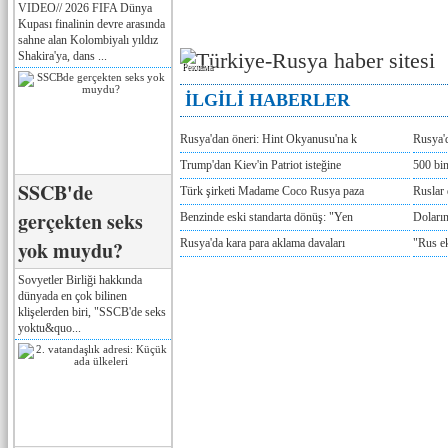
VIDEO// 2026 FIFA Dünya
Kupası finalinin devre arasında
sahne alan Kolombiyalı yıldız
Shakira'ya, dans ...
Реклама
İLGİLİ HABERLER
Rusya'dan öneri: Hint Okyanusu'na k
Rusya'd
Trump'dan Kiev'in Patriot isteğine
500 bin
SSCB'de
Türk şirketi Madame Coco Rusya paza
Ruslar 
gerçekten seks
Benzinde eski standarta dönüş: "Yen
Doların
yok muydu?
Rusya'da kara para aklama davaları
"Rus e
Sovyetler Birliği hakkında
dünyada en çok bilinen
klişelerden biri, "SSCB'de seks
yoktu&quo...