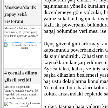
taşınmasına yönelik kuralları 
Moskova'da ilk
düzenlemeye göre yolcular, har
yapay zekâ
yalnızca kabin bagajında taşı
restoranı
fazla iki powerbank bulundura
Moskova'da bulunan Tverskoy
bagaj bölümüne verilmesi ise
Bulvarı'nda, Rusya'nın yapay
zekâ teknolojileriyle yönetilen
...
Uçuş güvenliğini artırmayı am
kapsamında powerbanklerin uç
da sınırlandırıldı. Cihazların u
kaynaklarından şarj edilmesin
Ayrıca taksi, kalkış ve iniş s
4 çocukla dünya
başka cihazları beslemesi yas
güzeli seçildi
baş üstü dolaplarına konulmas
Yolcuların bu cihazları koltuk
Moskova bölgesindeki
Vidnoye kentinde yaşayan 39
koltuk arkasındaki ceplerde s
yaşındaki dört çocuk annesi
Lyudmila Sekriy, M...
Şirket, taşınan bataryaların kı