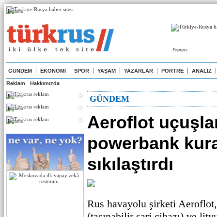
Реклама
Реклама
GÜNDEM
EKONOMİ
SPOR
YAŞAM
YAZARLAR
PORTRE
ANALİZ
Reklam
Hakkımızda
Реклама
GÜNDEM
Реклама
Aeroflot uçuşla
Реклама
powerbank kural
sıkılaştırdı
Rus havayolu şirketi Aeroflo
(taşınabilir şarj cihazı) ve lit