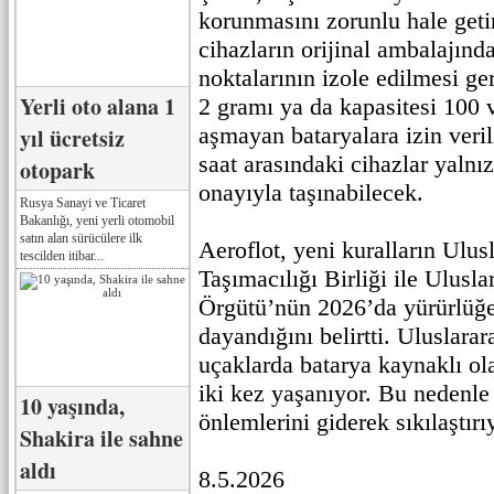
korunmasını zorunlu hale get
cihazların orijinal ambalajın
noktalarının izole edilmesi ge
Yerli oto alana 1
2 gramı ya da kapasitesi 100 va
aşmayan bataryalara izin veril
yıl ücretsiz
saat arasındaki cihazlar yaln
otopark
onayıyla taşınabilecek.
Rusya Sanayi ve Ticaret
Bakanlığı, yeni yerli otomobil
satın alan sürücülere ilk
Aeroflot, yeni kuralların Ulus
tescilden itibar...
Taşımacılığı Birliği ile Ulusla
Örgütü’nün 2026’da yürürlüğe 
dayandığını belirtti. Uluslarar
uçaklarda batarya kaynaklı ol
iki kez yaşanıyor. Bu nedenle
10 yaşında,
önlemlerini giderek sıkılaştırı
Shakira ile sahne
aldı
8.5.2026