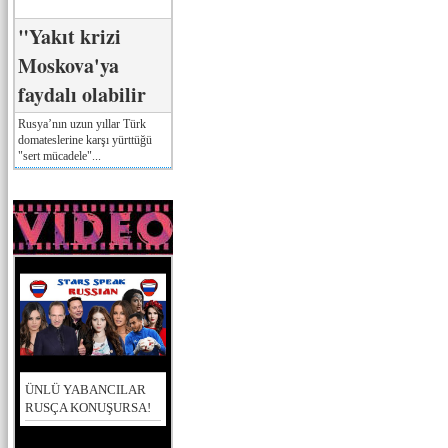
"Yakıt krizi
Moskova'ya
faydalı olabilir
Rusya’nın uzun yıllar Türk
domateslerine karşı yürttüğü
"sert mücadele"...
ÜNLÜ YABANCILAR
RUSÇA KONUŞURSA!