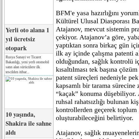
BFM'e yasa hazırlığını yoru
Kültürel Ulusal Diasporası B
Atajanov, mevcut sistemin pra
Yerli oto alana 1
çekiyor. Atajanov’a göre, yab
yıl ücretsiz
yaptıktan sonra birkaç gün iç
otopark
ilk ay içinde çalışma patenti
Rusya Sanayi ve Ticaret
olduğundan, sağlık kontrolü iç
Bakanlığı, yeni yerli otomobil
satın alan sürücülere ilk
kısaltılması tek başına çözüm
tescilden itibar...
patent süreçleri nedeniyle pek
kapsamlı bir tarama sürecin
“kaçak” konuma düşebiliyor. A
ruhsal rahatsızlığı bulunan kiş
kontrollerden geçerek toplum 
10 yaşında,
oluşturabileceğini belirtiyor.
Shakira ile sahne
aldı
Atajanov, sağlık muayenelerini