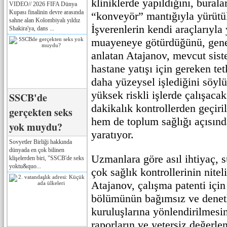
kliniklerde yapıldığını, bural
VIDEO// 2026 FIFA Dünya
Kupası finalinin devre arasında
“konveyör” mantığıyla yürütü
sahne alan Kolombiyalı yıldız
İşverenlerin kendi araçlarıyla 
Shakira'ya, dans ...
muayeneye götürdüğünü, genel
anlatan Atajanov, mevcut sist
hastane yatışı için gereken tet
daha yüzeysel işlediğini söylü
yüksek riskli işlerde çalışacak
SSCB'de
dakikalık kontrollerden geçiri
gerçekten seks
hem de toplum sağlığı açısınd
yok muydu?
yaratıyor.
Sovyetler Birliği hakkında
dünyada en çok bilinen
Uzmanlara göre asıl ihtiyaç, s
klişelerden biri, "SSCB'de seks
yoktu&quo...
çok sağlık kontrollerinin niteli
Atajanov, çalışma patenti için
bölümünün bağımsız ve denetl
kuruluşlarına yönlendirilmesin
raporların ve yetersiz değerle