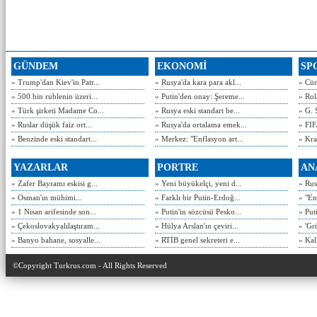
GÜNDEM
EKONOMİ
SP
» Trump'dan Kiev'in Patr...
» Rusya'da kara para akl...
» Cün
» 500 bin rublenin üzeri...
» Putin'den onay: Şereme...
» Rol
» Türk şirketi Madame Co...
» Rusya eski standart be...
» G. 
» Ruslar düşük faiz ort...
» Rusya'da ortalama emek...
» FIF
» Benzinde eski standart...
» Merkez: "Enflasyon art...
» Kra
YAZARLAR
PORTRE
AN
» Zafer Bayramı eskisi g...
» Yeni büyükelçi, yeni d...
» Rusy
» Osman'ın mühimi...
» Farklı bir Putin-Erdoğ...
» "En
» 1 Nisan arifesinde son...
» Putin'in sözcüsü Pesko...
» Put
» Çekoslovakyalılaştıram...
» Hülya Arslan'ın çeviri...
» 'Gri
» Banyo bahane, sosyalle...
» RTİB genel sekreteri e...
» Kal
©Copyright Turkrus.com - All Rights Reserved