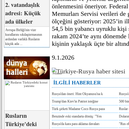
2. vatandaşlık
önlenmesini öneriyor. Federa
adresi: Küçük
Memurları Servisi verileri de
ada ülkeler
ölçeğini gösteriyor: 2025’in i
54,5 bin yabancı uyruklu kişi s
Avrupa Birliği'nin vize
kurallarını sıkılaştırmasının
rakam 2024’te aynı dönemde 
ardından varlıklı Rusların
kişinin yaklaşık üçte bir altın
küçük ada ...
9.1.2026
Реклама
İLGİLİ HABERLER
Rusya'dan öneri: Hint Okyanusu'na k
Rusya'd
Trump'dan Kiev'in Patriot isteğine
500 bin
Türk şirketi Madame Coco Rusya paza
Ruslar 
Rusların
Benzinde eski standarta dönüş: "Yen
Doların
Türkiye'deki
Rusya'da kara para aklama davaları
"Rus e