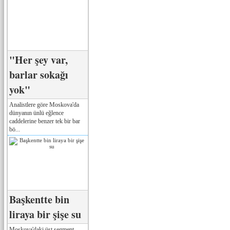
"Her şey var,
barlar sokağı
yok"
Analistlere göre Moskova'da
dünyanın ünlü eğlence
caddelerine benzer tek bir bar
bö...
Başkentte bin
liraya bir şişe su
Moskova'daki üst segment