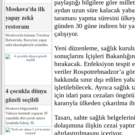
paylaştığı bilgilere göre mille
Moskova'da ilk
aydan uzun süre kalacak yaban
yapay zekâ
taraması yapma süresini ülkeye
restoranı
günden 30 güne indiren bir ya
çalışıyor.
Moskova'da bulunan Tverskoy
Bulvarı'nda, Rusya'nın yapay
zekâ teknolojileriyle yönetilen
Yeni düzenleme, sağlık kurulu
...
sonuçlarını İçişleri Bakanlığ
bırakacak. Enfeksiyon tespit
veriler Rospotrebnadzor’a gön
hakkında sınır dışı edilen yaba
işletilebilecek. Ayrıca sağlık
4 çocukla dünya
için idari para cezaları öngö
güzeli seçildi
kararıyla ülkeden çıkarılma ih
Moskova bölgesindeki
Vidnoye kentinde yaşayan 39
Tasarı, sahte sağlık belgeleri
yaşındaki dört çocuk annesi
Lyudmila Sekriy, M...
dolaşımına ilişkin cezai yaptı
ağırlaştırılmasını içeriyor.