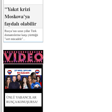
"Yakıt krizi
Moskova'ya
faydalı olabilir
Rusya’nın uzun yıllar Türk
domateslerine karşı yürttüğü
"sert mücadele"...
ÜNLÜ YABANCILAR
RUSÇA KONUŞURSA!