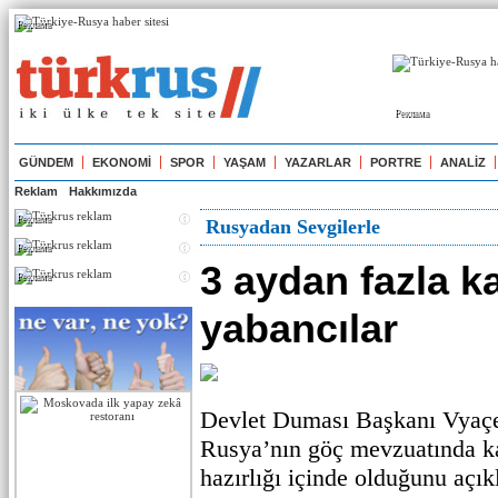
Реклама
Реклама
GÜNDEM
EKONOMİ
SPOR
YAŞAM
YAZARLAR
PORTRE
ANALİZ
Reklam
Hakkımızda
Реклама
Rusyadan Sevgilerle
Реклама
3 aydan fazla k
Реклама
yabancılar
Devlet Duması Başkanı Vyaçe
Rusya’nın göç mevzuatında ka
hazırlığı içinde olduğunu açık