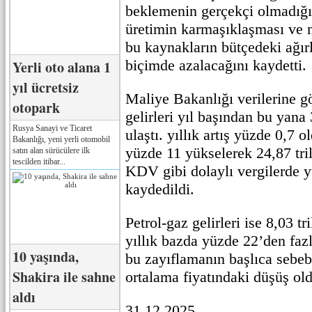
beklemenin gerçekçi olmadığın
üretimin karmaşıklaşması ve m
bu kaynakların bütçedeki ağır
biçimde azalacağını kaydetti.
Yerli oto alana 1
yıl ücretsiz
Maliye Bakanlığı verilerine g
otopark
gelirleri yıl başından bu yana 
Rusya Sanayi ve Ticaret
ulaştı. yıllık artış yüzde 0,7 ol
Bakanlığı, yeni yerli otomobil
yüzde 11 yükselerek 24,87 tril
satın alan sürücülere ilk
tescilden itibar...
KDV gibi dolaylı vergilerde yü
kaydedildi.
Petrol-gaz gelirleri ise 8,03 t
yıllık bazda yüzde 22’den fazl
10 yaşında,
bu zayıflamanın başlıca sebeb
Shakira ile sahne
ortalama fiyatındaki düşüş old
aldı
31.12.2025