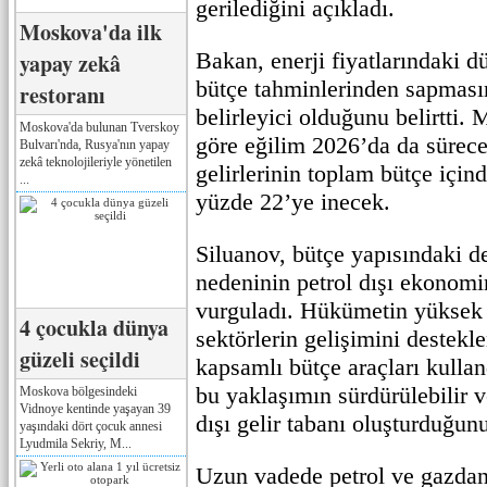
gerilediğini açıkladı.
Moskova'da ilk
Bakan, enerji fiyatlarındaki d
yapay zekâ
bütçe tahminlerinden sapması
restoranı
belirleyici olduğunu belirtti.
Moskova'da bulunan Tverskoy
göre eğilim 2026’da da sürece
Bulvarı'nda, Rusya'nın yapay
zekâ teknolojileriyle yönetilen
gelirlerinin toplam bütçe için
...
yüzde 22’ye inecek.
Siluanov, bütçe yapısındaki d
nedeninin petrol dışı ekonom
vurguladı. Hükümetin yüksek t
4 çocukla dünya
sektörlerin gelişimini destekl
güzeli seçildi
kapsamlı bütçe araçları kulla
bu yaklaşımın sürdürülebilir ve
Moskova bölgesindeki
Vidnoye kentinde yaşayan 39
dışı gelir tabanı oluşturduğunu
yaşındaki dört çocuk annesi
Lyudmila Sekriy, M...
Uzun vadede petrol ve gazdan