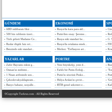
GÜNDEM
EKONOMİ
SP
» ABD istihbaratı fikir ...
» Rusya'da kara para akl...
» Cün
» 500 bin rublenin üzeri...
» Putin'den onay: Şereme...
» Rol
» Türk şirketi Madame Co...
» Rusya eski standart be...
» G. 
» Ruslar düşük faiz ort...
» Rusya'da ortalama emek...
» FIF
» Benzinde eski standart...
» Merkez: "Enflasyon art...
» Kra
YAZARLAR
PORTRE
AN
» Zafer Bayramı eskisi g...
» Yeni büyükelçi, yeni d...
» Rusy
» Osman'ın mühimi...
» Farklı bir Putin-Erdoğ...
» "En
» 1 Nisan arifesinde son...
» Putin'in sözcüsü Pesko...
» Put
» Çekoslovakyalılaştıram...
» Hülya Arslan'ın çeviri...
» 'Gri
» Banyo bahane, sosyalle...
» RTİB genel sekreteri e...
» Kal
©Copyright Turkrus.com - All Rights Reserved