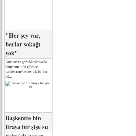
"Her şey var,
barlar sokağı
yok"
Analistlere göre Moskova'da
dünyanın ünlü eğlence
caddelerine benzer tek bir bar
bö...
Başkentte bin
liraya bir şişe su
Moskova'daki üst segment