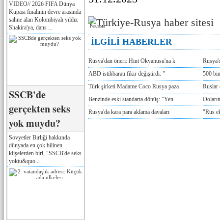
VIDEO// 2026 FIFA Dünya
Kupası finalinin devre arasında
sahne alan Kolombiyalı yıldız
Реклама
Shakira'ya, dans ...
İLGİLİ HABERLER
Rusya'dan öneri: Hint Okyanusu'na k
Rusya'd
ABD istihbaratı fikir değiştirdi: "
500 bin
Türk şirketi Madame Coco Rusya paza
Ruslar 
SSCB'de
Benzinde eski standarta dönüş: "Yen
Doların
gerçekten seks
Rusya'da kara para aklama davaları
"Rus e
yok muydu?
Sovyetler Birliği hakkında
dünyada en çok bilinen
klişelerden biri, "SSCB'de seks
yoktu&quo...