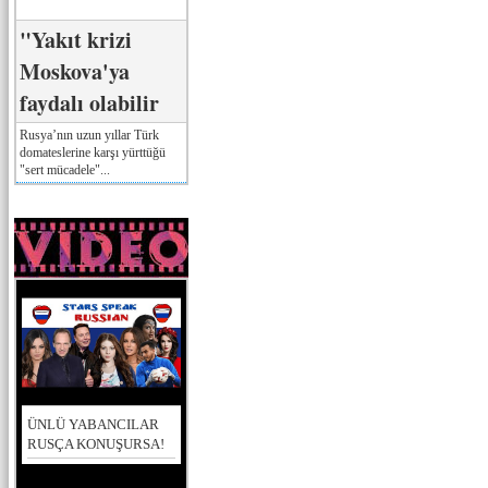
"Yakıt krizi
Moskova'ya
faydalı olabilir
Rusya’nın uzun yıllar Türk
domateslerine karşı yürttüğü
"sert mücadele"...
ÜNLÜ YABANCILAR
RUSÇA KONUŞURSA!