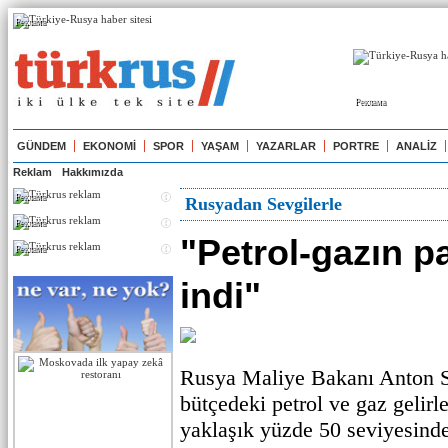
Реклама
Реклама
GÜNDEM
EKONOMİ
SPOR
YAŞAM
YAZARLAR
PORTRE
ANALİZ
Reklam
Hakkımızda
Реклама
Rusyadan Sevgilerle
Реклама
"Petrol-gazın p
Реклама
indi"
Rusya Maliye Bakanı Anton Si
bütçedeki petrol ve gaz gelirle
yaklaşık yüzde 50 seviyesinde