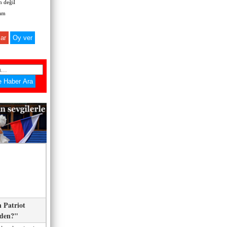
 değil
zım
ar
 Patriot
eden?"