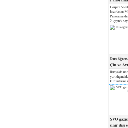
Corpex Solut
hazırlanan M
Panorama der
2. çeyrek sayı
Rus öğrenc
Çin ve Av
Rusya'da üniv
yurt dışında
kurumlarına il
SVO gazisi
sınır dışı 