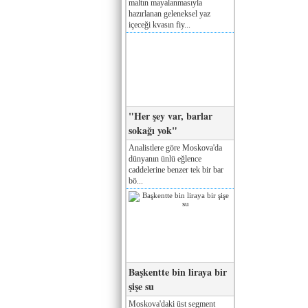
maltın mayalanmasıyla
hazırlanan geleneksel yaz
içeceği kvasın fiy...
"Her şey var, barlar
sokağı yok"
Analistlere göre Moskova'da
dünyanın ünlü eğlence
caddelerine benzer tek bir bar
bö...
Başkentte bin liraya bir
şişe su
Moskova'daki üst segment