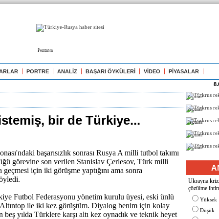
Реклама
ARLAR
PORTRE
ANALİZ
BAŞARI ÖYKÜLERİ
VİDEO
PİYASALAR
8.
Реклама
Реклама
 istemiş, bir de Türkiye...
Реклама
Реклама
Реклама
ası'ndaki başarısızlık sonrası Rusya A milli tutbol takımı
lüğü görevine son verilen Stanislav Çerlesov, Türk milli
A
a geçmesi için iki görüşme yaptığını ama sonra
söyledi.
Ukrayna krizi
çözülme ihtim
iye Futbol Federasyonu yönetim kurulu üyesi, eski ünlü
Yüksek
Altıntop ile iki kez görüştüm. Diyalog benim için kolay
Düşük
 beş yılda Türklere karşı altı kez oynadık ve teknik heyet