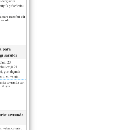
 dergisinin
üyük şirketlerini
a para
ğı sarsıldı
i'nin 23
ul ettiği 21.
ti, yurt dışında
rın en yaygı...
rist sayısında
n yabancı turist