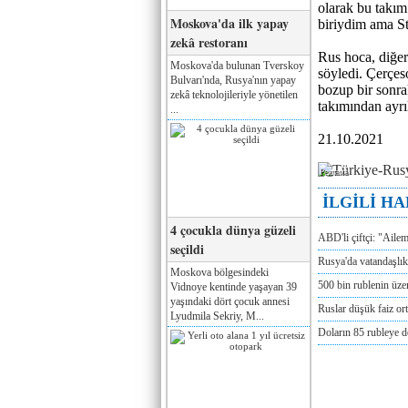
olarak bu takım
Moskova'da ilk yapay
biriydim ama St
zekâ restoranı
Rus hoca, diğer 
Moskova'da bulunan Tverskoy
söyledi. Çerçes
Bulvarı'nda, Rusya'nın yapay
bozup bir sonra
zekâ teknolojileriyle yönetilen
takımından ayrı
...
21.10.2021
Реклама
İLGİLİ H
4 çocukla dünya güzeli
ABD'li çiftçi: "Aile
seçildi
Rusya'da vatandaşlık
Moskova bölgesindeki
500 bin rublenin üze
Vidnoye kentinde yaşayan 39
yaşındaki dört çocuk annesi
Ruslar düşük faiz or
Lyudmila Sekriy, M...
Doların 85 rubleye 