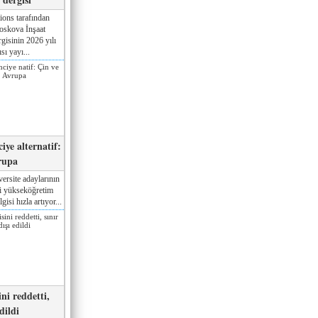
ions tarafından
oskova İnşaat
gisinin 2026 yılı
sı yayı...
iye alternatif:
rupa
ersite adaylarının
ki yükseköğretim
gisi hızla artıyor...
ni reddetti,
edildi