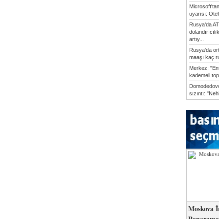
Microsoft'ta
uyarısı: Otel
Rusya'da AT
dolandırıcılı
artıy...
Rusya'da or
maaşı kaç ru
Merkez: "En
kademeli top
Domodedovo
sızıntı: "Neh
Moskova İ
Panorama 