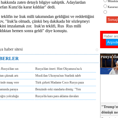
Mümkün
 hakkında zaten detaylı bilgiye sahiptik. Adaylardan
efan Kunz'da karar kıldılar" dedi.
Kararsı
teklifin ise Irak milli takımından geldiğini ve reddettiğini
Sonuçl
ov, "Irak'la olmadı, çünkü beş dakikada bir sözleşmeyi
kini imzalamak zor. Irak'ın teklifi, Rus Rus milli
ldıktan hemen sonra geldi" diye konuştu.
ABERLER
m Rusya'dan sın
Rusya'dan öneri: Hint Okyanusu'na k
tan çıkmak artı
Musk'dan Ukrayna'nın Starlink taleb
rinde maaş vere
Türk şirketi Madame Coco Rusya paza
tamında paraya
Benzinde eski standarta dönüş: "Yen
doğru yolculuğu
Rusya'da kara para aklama davaları
"Trump'ın
dönüşü n