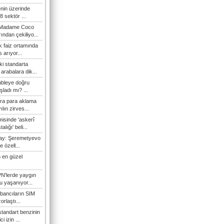
enin üzerinde
 sektör ...
i Madame Coco
ndan çekiliyo...
 faiz ortamında
 arıyor...
ki standarta
arabalara dik...
ubleye doğru
ladı mı? ...
ra para aklama
ılın zirves...
isinde 'askerî
lığı' beli...
nay: Şeremetyevo
e özell...
 en güzel
N'lerde yaygın
u yaşanıyor...
bancıların SIM
orlaştı...
tandart benzinin
i izin ...