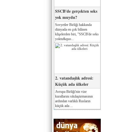
SSCB'de gerçekten seks
yok muydu?
Sovyetler Birliği hakkında
dünyada en çok bilinen
klişelerden biri, "SSCB'de seks
yoktu&quo...
2. vatandaşlık adresi:
Küçük ada ülkeler
Avrupa Birliği'nin vize
kurallarını sıkılaştırmasının
ardından varlıklı Rusların
küçük ada ...