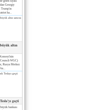
de gelen siyasi
ndan Georgiy
 Trump'ın
triot ha...
 büyük altın
Konseyi'nin
 Council-WGC)
öre, Rusya Merkez
nı...
esla'yı geçti
 büyük bankası