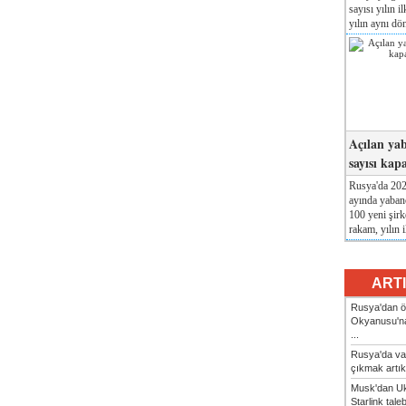
sayısı yılın i
yılın aynı dö
Açılan yab
sayısı kap
Rusya'da 2026
ayında yabanc
100 yeni şirk
rakam, yılın i
ART
Rusya'dan ön
Okyanusu'na
...
Rusya'da va
çıkmak artık
Musk'dan Uk
Starlink taleb