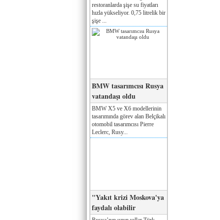
restoranlarda şişe su fiyatları
hızla yükseliyor. 0,75 litrelik bir
şişe ...
BMW tasarımcısı Rusya
vatandaşı oldu
BMW X5 ve X6 modellerinin
tasarımında görev alan Belçikalı
otomobil tasarımcısı Pierre
Leclerc, Rusy...
"Yakıt krizi Moskova'ya
faydalı olabilir
Rusya’nın uzun yıllar Türk