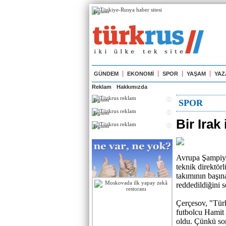
Реклама
GÜNDEM
EKONOMİ
SPOR
YAŞAM
YAZ
Reklam
Hakkımızda
Реклама
SPOR
Реклама
Bir Irak
Реклама
Avrupa Şampiyon
teknik direktör
takımının başın
reddedildiğini 
Çerçesov, "Türk
futbolcu Hamit 
oldu. Çünkü son