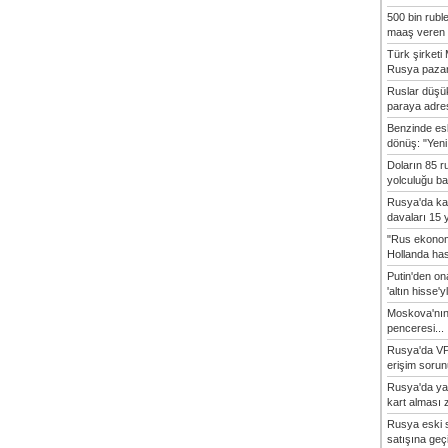
500 bin rubl
maaş veren 8
Türk şirket
Rusya pazarı
Ruslar düşük
paraya adres
Benzinde es
dönüş: "Yeni 
Doların 85 r
yolculuğu baş
Rusya'da ka
davaları 15 y
"Rus ekonom
Hollanda hasta
Putin'den o
'altın hisse'yl
Moskova'nın
penceresi...
Rusya'da VP
erişim sorun
Rusya'da ya
kart alması z
Rusya eski s
satışına geçic