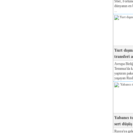
Sber, Fortune
dünyanın en b
...
Yurt dışın
transferi a
Avrupa Birliğ
Temmuz'da kab
yaptırım pake
yaşayan Rusla
Yabancı tu
sert düşüş
Rusya'ya gele