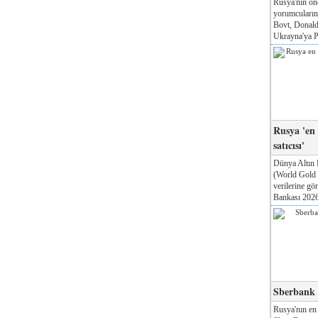
Rusya'nın ön
yorumcuları
Bovt, Donald
Ukrayna'ya Pa
Rusya 'en
satıcısı'
Dünya Altın 
(World Gold
verilerine g
Bankası 2026'
Sberbank T
Rusya'nın en