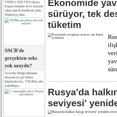
Ekonomide yav
VIDEO// 2026 FIFA Dünya
Kupası finalinin devre arasında
sürüyor, tek de
sahne alan Kolombiyalı yıldız
Shakira'ya, dans ...
tüketim
Rus
ili
SSCB'de
ver
gerçekten seks
yav
yok muydu?
sür
Sovyetler Birliği hakkında
dünyada en çok bilinen
klişelerden biri, "SSCB'de seks
yoktu&quo...
Rusya'da halkın
seviyesi' yenid