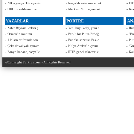
» "Ukrayna'ya Türkiye üz...
» Rusya'da ortalama emek...
» FIF
» 500 bin rublenin üzeri...
» Merkez: "Enflasyon art...
» Kra
YAZARLAR
PORTRE
AN
» Zafer Bayramı eskisi g...
» Yeni büyükelçi, yeni d...
» Rusy
» Osman'ın mühimi...
» Farklı bir Putin-Erdoğ...
» "En
» 1 Nisan arifesinde son...
» Putin'in sözcüsü Pesko...
» Put
» Çekoslovakyalılaştıram...
» Hülya Arslan'ın çeviri...
» 'Gri
» Banyo bahane, sosyalle...
» RTİB genel sekreteri e...
» Kal
©Copyright Turkrus.com - All Rights Reserved