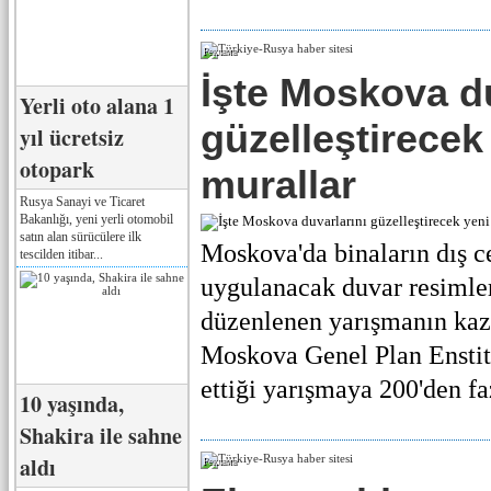
Реклама
İşte Moskova du
Yerli oto alana 1
güzelleştirecek
yıl ücretsiz
otopark
murallar
Rusya Sanayi ve Ticaret
Bakanlığı, yeni yerli otomobil
satın alan sürücülere ilk
Moskova'da binaların dış c
tescilden itibar...
uygulanacak duvar resimler
düzenlenen yarışmanın kaza
Moskova Genel Plan Enstit
ettiği yarışmaya 200'den faz
10 yaşında,
Shakira ile sahne
aldı
Реклама