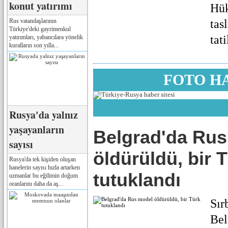
konut yatırımı
Hük
Rus vatandaşlarının
tas
Türkiye'deki gayrimenkul
tati
yatırımları, yabancılara yönelik
kuralların son yılla...
FOTO H
Rusya'da yalnız
yaşayanların
Belgrad'da Ru
sayısı
öldürüldü, bir 
Rusya'da tek kişiden oluşan
hanelerin sayısı hızla artarken
tutuklandı
uzmanlar bu eğilimin doğum
oranlarını daha da aş...
Sır
Bel