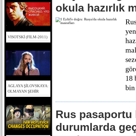
okula hazırlık m
Rus
yen
VISOTSKİ (FILM-2011)
haz
mal
sez
gör
18 
AGLAYA ŞİLOVSKAYA:
bin 
OLMAYAN ŞEHİR
Rus pasaportu 
durumlarda geç