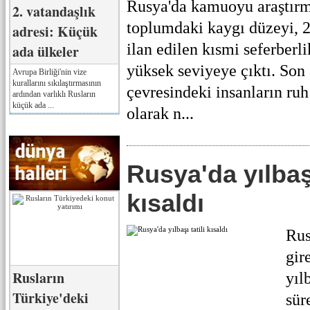
Rusya'da kamuoyu araştırm
2. vatandaşlık
toplumdaki kaygı düzeyi, 
adresi: Küçük
ilan edilen kısmi seferberl
ada ülkeler
yüksek seviyeye çıktı. Son 
Avrupa Birliği'nin vize
kurallarını sıkılaştırmasının
çevresindeki insanların ruh
ardından varlıklı Rusların
küçük ada ...
olarak n...
Rusya'da yılbaşı
kısaldı
Rus
gir
Rusların
yıl
Türkiye'deki
sür