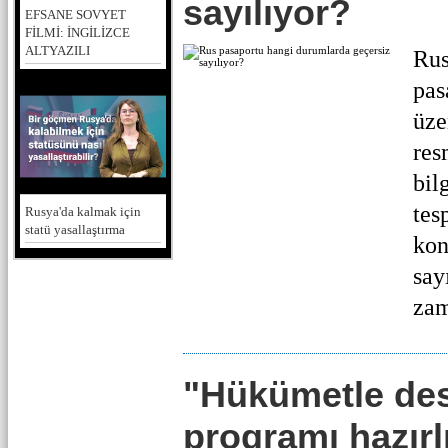
sayılıyor?
EFSANE SOVYET
FİLMİ: İNGİLİZCE
ALTYAZILI
Rus
pas
üze
res
bil
tes
Rusya'da kalmak için
statü yasallaştırma
kon
say
zam
"Hükümetle de
programı hazırl