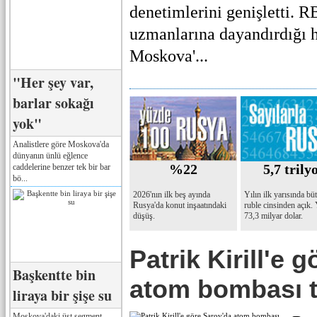
denetimlerini genişletti. 
uzmanlarına dayandırdığı h
Moskova'...
"Her şey var,
barlar sokağı
yok"
Analistlere göre Moskova'da
dünyanın ünlü eğlence
%22
5,7 trily
caddelerine benzer tek bir bar
bö...
2026'nın ilk beş ayında
Yılın ilk yarısında bü
Rusya'da konut inşaatındaki
ruble cinsinden açık.
düşüş.
73,3 milyar dolar.
Patrik Kirill'e 
Başkentte bin
atom bombası ta
liraya bir şişe su
Moskova'daki üst segment