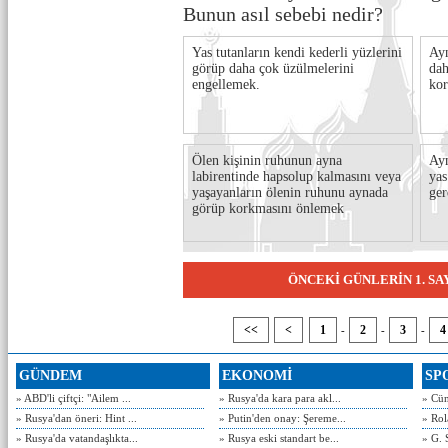
Bunun asıl sebebi nedir?
Yas tutanların kendi kederli yüzlerini
Ayn
görüp daha çok üzülmelerini
dah
engellemek.
kor
Ölen kişinin ruhunun ayna
Ayn
labirentinde hapsolup kalmasını veya
yas
yaşayanların ölenin ruhunu aynada
ger
görüp korkmasını önlemek
ÖNCEKİ GÜNLERİN 1. S
<<
<
1
2
3
4
-
-
-
GÜNDEM
EKONOMİ
SP
» ABD'li çiftçi: "Ailem ...
» Rusya'da kara para akl...
» Cün
» Rusya'dan öneri: Hint ...
» Putin'den onay: Şereme...
» Rol
» Rusya'da vatandaşlıkta...
» Rusya eski standart be...
» G. 