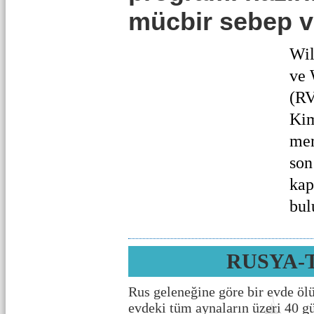
mücbir sebep v
Wil
ve 
(RV
Kim
mer
son 
kap
bul
RUSYA-
Rus geleneğine göre bir evde öl
evdeki tüm aynaların üzeri 40 g