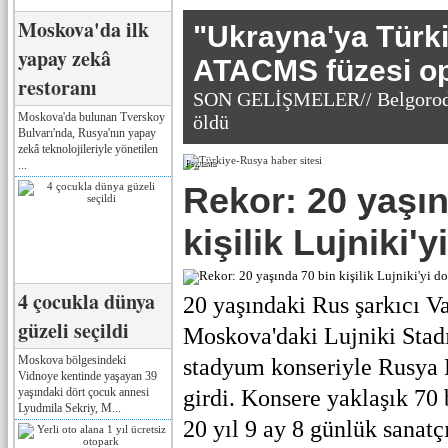
Moskova'da ilk
"Ukrayna'ya Türk
yapay zekâ
ATACMS füzesi o
restoranı
SON GELİŞMELER// Belgorod'a 
Moskova'da bulunan Tverskoy
öldü
Bulvarı'nda, Rusya'nın yapay
zekâ teknolojileriyle yönetilen
...
Реклама
Rekor: 20 yaşın
kişilik Lujniki'
4 çocukla dünya
20 yaşındaki Rus şarkıcı 
güzeli seçildi
Moskova'daki Lujniki Stadı
Moskova bölgesindeki
stadyum konseriyle Rusya 
Vidnoye kentinde yaşayan 39
yaşındaki dört çocuk annesi
girdi. Konsere yaklaşık 70 b
Lyudmila Sekriy, M...
20 yıl 9 ay 8 günlük sanatçı