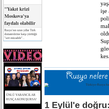
yaş
"Yakıt krizi
işe
Moskova'ya
pol
faydalı olabilir
mak
Rusya’nın uzun yıllar Türk
old
domateslerine karşı yürttüğü
"sert mücadele"...
Sup
gör
kes.
ÜNLÜ YABANCILAR
RUSÇA KONUŞURSA!
1 Eylül'e doğru