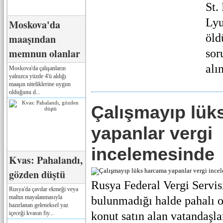
St.
Lyu
Moskova'da
öld
maaşından
memnun olanlar
sor
alı
Moskova'da çalışanların
yalnızca yüzde 4'ü aldığı
maaşın niteliklerine uygun
olduğunu d...
Çalışmayıp lük
yapanlar vergi
incelemesinde
Kvas: Pahalandı,
gözden düştü
Rusya Federal Vergi Servisi
Rusya'da çavdar ekmeği veya
maltın mayalanmasıyla
bulunmadığı halde pahalı o
hazırlanan geleneksel yaz
içeceği kvasın fiy...
konut satın alan vatandaşla