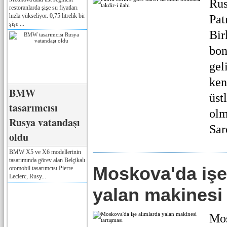
Rus
restoranlarda şişe su fiyatları
hızla yükseliyor. 0,75 litrelik bir
Pat
şişe ...
Bir
bom
gel
ken
BMW
üst
tasarımcısı
olm
Rusya vatandaşı
Sar
oldu
BMW X5 ve X6 modellerinin
tasarımında görev alan Belçikalı
Moskova'da işe
otomobil tasarımcısı Pierre
Leclerc, Rusy...
yalan makinesi 
Mos