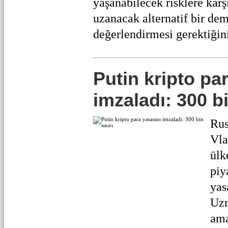
yaşanabilecek risklere kar
uzanacak alternatif bir dem
değerlendirmesi gerektiğini
Putin kripto pa
imzaladı: 300 bi
Rus
Vla
ülk
piy
yas
Uzm
ama