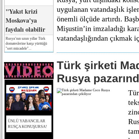
uygulanan vatandaşlık işlem
"Yakıt krizi
önemli ölçüde artırdı. Baş
Moskova'ya
Mişustin’in imzaladığı kar
faydalı olabilir
vatandaşlığından çıkmak içi
Rusya’nın uzun yıllar Türk
domateslerine karşı yürttüğü
"sert mücadele"...
Türk şirketi M
Rusya pazarınd
Tür
tek
zin
Rus
ÜNLÜ YABANCILAR
RUSÇA KONUŞURSA!
tam