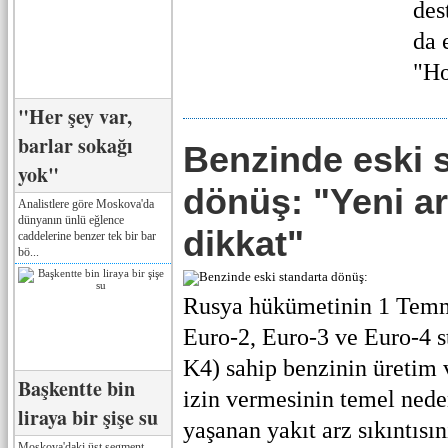
des
da 
"Ho
"Her şey var,
barlar sokağı
Benzinde eski 
yok"
dönüş: "Yeni a
Analistlere göre Moskova'da
dünyanın ünlü eğlence
dikkat"
caddelerine benzer tek bir bar
bö...
Rusya hükümetinin 1 Temm
Euro-2, Euro-3 ve Euro-4 s
K4) sahip benzinin üretim 
Başkentte bin
izin vermesinin temel nede
liraya bir şişe su
yaşanan yakıt arz sıkıntısın
Moskova'daki üst segment