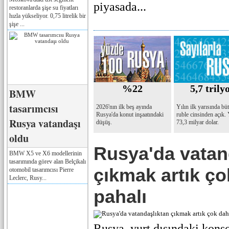
piyasada...
restoranlarda şişe su fiyatları
hızla yükseliyor. 0,75 litrelik bir
şişe ...
%22
5,7 trily
BMW
tasarımcısı
2026'nın ilk beş ayında
Yılın ilk yarısında bü
Rusya'da konut inşaatındaki
ruble cinsinden açık.
Rusya vatandaşı
düşüş.
73,3 milyar dolar.
oldu
Rusya'da vatan
BMW X5 ve X6 modellerinin
tasarımında görev alan Belçikalı
çıkmak artık ç
otomobil tasarımcısı Pierre
Leclerc, Rusy...
pahalı
Rusya, yurt dışındaki kons