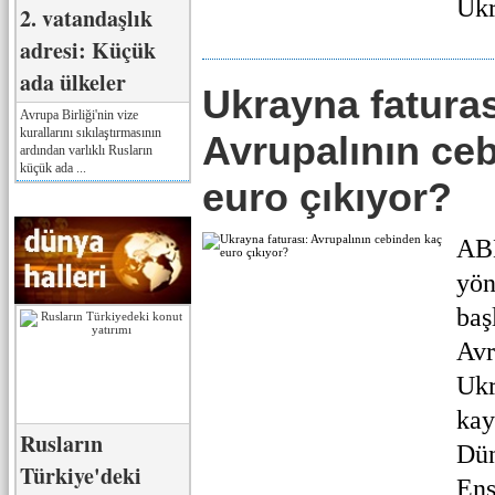
Ukr
2. vatandaşlık
adresi: Küçük
ada ülkeler
Ukrayna faturas
Avrupa Birliği'nin vize
kurallarını sıkılaştırmasının
Avrupalının ce
ardından varlıklı Rusların
küçük ada ...
euro çıkıyor?
AB
yön
baş
Avr
Ukr
kay
Rusların
Dün
Türkiye'deki
Ens