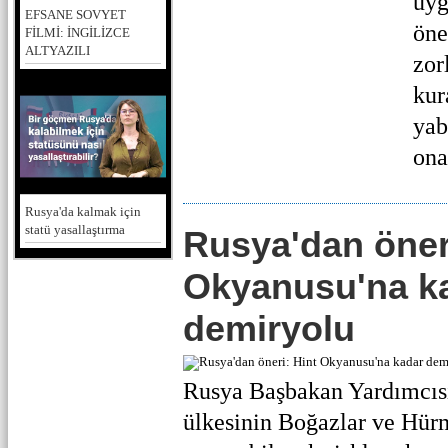
uyg
EFSANE SOVYET
öne
FİLMİ: İNGİLİZCE
ALTYAZILI
zor
kur
yab
ona
Rusya'da kalmak için
statü yasallaştırma
Rusya'dan öneri
Okyanusu'na k
demiryolu
Rusya Başbakan Yardımcısı
ülkesinin Boğazlar ve Hür