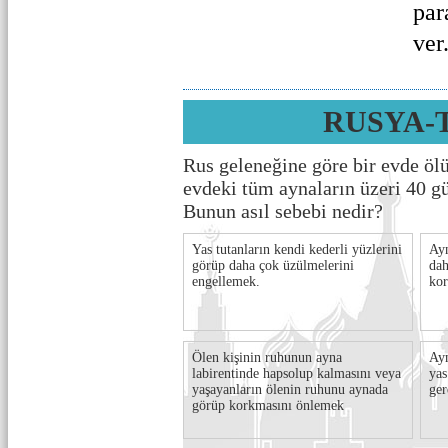
par
ver.
RUSYA-
Rus geleneğine göre bir evde öl
evdeki tüm aynaların üzeri 40 g
Bunun asıl sebebi nedir?
Yas tutanların kendi kederli yüzlerini
Ayn
görüp daha çok üzülmelerini
dah
engellemek.
kor
Ölen kişinin ruhunun ayna
Ayn
labirentinde hapsolup kalmasını veya
yas
yaşayanların ölenin ruhunu aynada
ger
görüp korkmasını önlemek