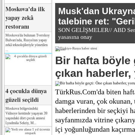
Moskova'da ilk
Musk'dan Ukrayna'
yapay zekâ
talebine ret: "Geri
restoranı
SON GELİŞMELER// ABD Senat
Moskova'da bulunan Tverskoy
yasasına onay
Bulvarı'nda, Rusya'nın yapay
zekâ teknolojileriyle yönetilen
...
Реклама
Bir hafta böyle
çıkan haberler,
4 çocukla dünya
TürkRus.Com'da biten haf
güzeli seçildi
damga vuran, çok okunan, t
Moskova bölgesindeki
haberlerinden bir seçkiyi h
Vidnoye kentinde yaşayan 39
yaşındaki dört çocuk annesi
sayfanmızda vitrine çıkarı
Lyudmila Sekriy, M...
içi yoğunluğundan kaçırma 