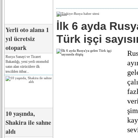
Реклама
İlk 6 ayda Rusy
Yerli oto alana 1
Türk işçi sayıs
yıl ücretsiz
otopark
Rus
Rusya Sanayi ve Ticaret
ayı
Bakanlığı, yeni yerli otomobil
satın alan sürücülere ilk
gel
tescilden itibar...
çal
faz
ver
şim
10 yaşında,
kay
Shakira ile sahne
sevi
aldı