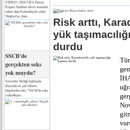
VIDEO// 2026 FIFA Dünya
Kupası finalinin devre arasında
sahne alan Kolombiyalı yıldız
Реклама
Shakira'ya, dans ...
Risk arttı, Kara
yük taşımacılığ
durdu
SSCB'de
Tür
gerçekten seks
gem
yok muydu?
İHA
Sovyetler Birliği hakkında
uğr
dünyada en çok bilinen
klişelerden biri, "SSCB'de seks
ger
yoktu&quo...
Nov
git
vur