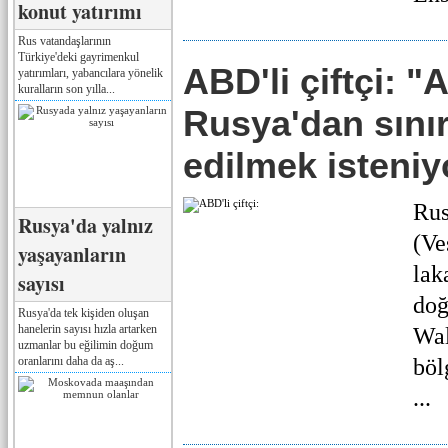
konut yatırımı
Rus vatandaşlarının
Türkiye'deki gayrimenkul
ABD'li çiftçi: "
yatırımları, yabancılara yönelik
kuralların son yılla...
Rusya'dan sınır
edilmek isteniy
Rus
Rusya'da yalnız
(Ve
yaşayanların
lak
sayısı
doğ
Rusya'da tek kişiden oluşan
hanelerin sayısı hızla artarken
Wal
uzmanlar bu eğilimin doğum
oranlarını daha da aş...
böl
...