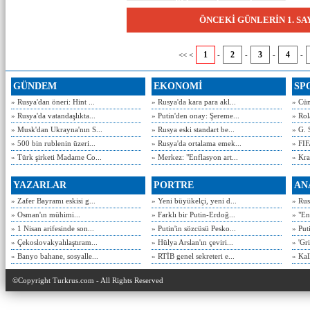
ÖNCEKİ GÜNLERİN 1. S
1
2
3
4
<< <
-
-
-
-
GÜNDEM
EKONOMİ
SP
» Rusya'dan öneri: Hint ...
» Rusya'da kara para akl...
» Cün
» Rusya'da vatandaşlıkta...
» Putin'den onay: Şereme...
» Rol
» Musk'dan Ukrayna'nın S...
» Rusya eski standart be...
» G. 
» 500 bin rublenin üzeri...
» Rusya'da ortalama emek...
» FIF
» Türk şirketi Madame Co...
» Merkez: "Enflasyon art...
» Kra
YAZARLAR
PORTRE
AN
» Zafer Bayramı eskisi g...
» Yeni büyükelçi, yeni d...
» Rusy
» Osman'ın mühimi...
» Farklı bir Putin-Erdoğ...
» "En
» 1 Nisan arifesinde son...
» Putin'in sözcüsü Pesko...
» Put
» Çekoslovakyalılaştıram...
» Hülya Arslan'ın çeviri...
» 'Gri
» Banyo bahane, sosyalle...
» RTİB genel sekreteri e...
» Kal
©Copyright Turkrus.com - All Rights Reserved