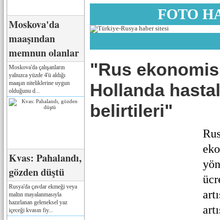
FOTO H
Moskova'da
maaşından
memnun olanlar
"Rus ekonomisi
Moskova'da çalışanların
yalnızca yüzde 4'ü aldığı
maaşın niteliklerine uygun
Hollanda hastal
olduğunu d...
belirtileri"
Rus
eko
Kvas: Pahalandı,
yön
gözden düştü
ücr
Rusya'da çavdar ekmeği veya
art
maltın mayalanmasıyla
hazırlanan geleneksel yaz
art
içeceği kvasın fiy...