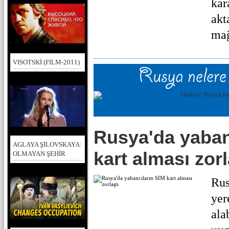
kar
akt
mağ
VISOTSKİ (FILM-2011)
Rusya'da yaban
AGLAYA ŞİLOVSKAYA:
kart alması zorl
OLMAYAN ŞEHİR
Rus
yer
ala