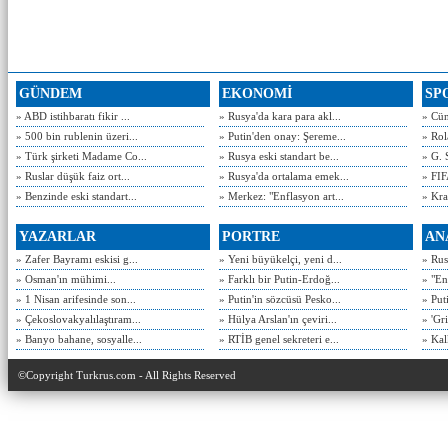
GÜNDEM
EKONOMİ
SP
» ABD istihbaratı fikir ...
» Rusya'da kara para akl...
» Cün
» 500 bin rublenin üzeri...
» Putin'den onay: Şereme...
» Rol
» Türk şirketi Madame Co...
» Rusya eski standart be...
» G. 
» Ruslar düşük faiz ort...
» Rusya'da ortalama emek...
» FIF
» Benzinde eski standart...
» Merkez: "Enflasyon art...
» Kra
YAZARLAR
PORTRE
AN
» Zafer Bayramı eskisi g...
» Yeni büyükelçi, yeni d...
» Rusy
» Osman'ın mühimi...
» Farklı bir Putin-Erdoğ...
» "En
» 1 Nisan arifesinde son...
» Putin'in sözcüsü Pesko...
» Put
» Çekoslovakyalılaştıram...
» Hülya Arslan'ın çeviri...
» 'Gri
» Banyo bahane, sosyalle...
» RTİB genel sekreteri e...
» Kal
©Copyright Turkrus.com - All Rights Reserved