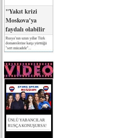
"Yakıt krizi
Moskova'ya
faydalı olabilir
Rusya’nın uzun yıllar Türk
domateslerine karşı yürttüğü
"sert mücadele"...
ÜNLÜ YABANCILAR
RUSÇA KONUŞURSA!