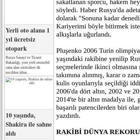
sakatlanan sporcu, hakem heye
söyledi. Haber Rusya'da adeta
dolarak "Sonuna kadar dened
Kariyerimi böyle bitirmek is
Yerli oto alana 1
alkışlarla uğurlandı.
yıl ücretsiz
otopark
Pluşenko 2006 Turin olimpiyat
yaşındaki rakibine yenilip Ru
Rusya Sanayi ve Ticaret
Bakanlığı, yeni yerli otomobil
seçmelerinde ikinci olmasına
satın alan sürücülere ilk
tescilden itibar...
takımına alınmış, karar o za
kulis oyunlarıyla seçildiği id
2006'da dört altın, 2002 ve 2
2014'te bir altın madalya ile,
başarılı patencilerden biri olar
10 yaşında,
yazdırdı.
Shakira ile sahne
RAKİBİ DÜNYA REKORU
aldı