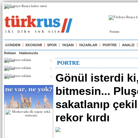
Реклама
Реклама
GÜNDEM
EKONOMİ
SPOR
YAŞAM
YAZARLAR
PORTRE
ANALİZ
Reklam
Hakkımızda
Реклама
PORTRE
Реклама
Gönül isterdi ki
Реклама
bitmesin... Plu
sakatlanıp çekil
rekor kırdı