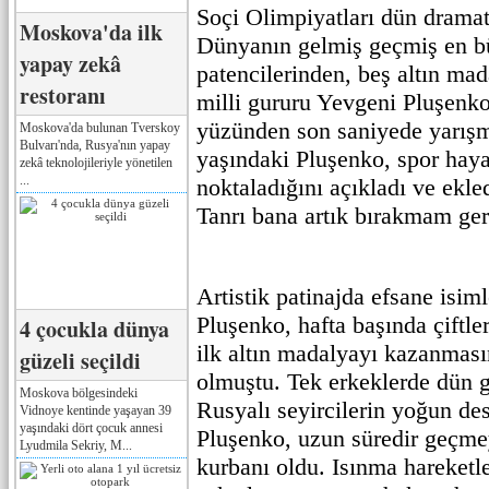
Soçi Olimpiyatları dün dramat
Moskova'da ilk
Dünyanın gelmiş geçmiş en b
yapay zekâ
patencilerinden, beş altın mad
restoranı
milli gururu Yevgeni Pluşenko,
yüzünden son saniyede yarışm
Moskova'da bulunan Tverskoy
Bulvarı'nda, Rusya'nın yapay
yaşındaki Pluşenko, spor haya
zekâ teknolojileriyle yönetilen
...
noktaladığını açıkladı ve ekle
Tanrı bana artık bırakmam ger
Artistik patinajda efsane isiml
Pluşenko, hafta başında çiftle
4 çocukla dünya
ilk altın madalyayı kazanmas
güzeli seçildi
olmuştu. Tek erkeklerde dün 
Moskova bölgesindeki
Rusyalı seyircilerin yoğun des
Vidnoye kentinde yaşayan 39
yaşındaki dört çocuk annesi
Pluşenko, uzun süredir geçmey
Lyudmila Sekriy, M...
kurbanı oldu. Isınma hareketl