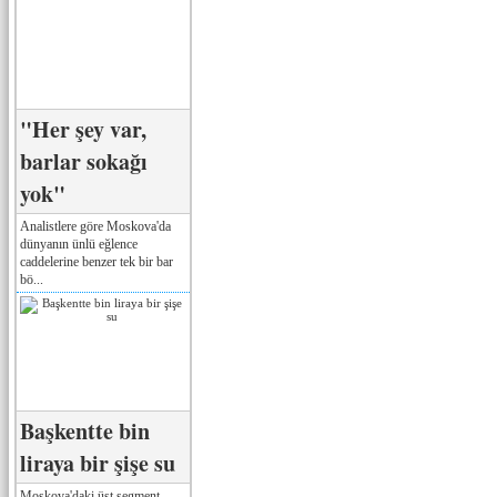
"Her şey var,
barlar sokağı
yok"
Analistlere göre Moskova'da
dünyanın ünlü eğlence
caddelerine benzer tek bir bar
bö...
Başkentte bin
liraya bir şişe su
Moskova'daki üst segment