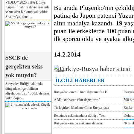
VIDEO// 2026 FIFA Dünya
Bu arada Pluşenko'nın çekildiğ
Kupası finalinin devre arasında
sahne alan Kolombiyalı yıldız
patinajda Japon patenci Yuzu
Shakira'ya, dans ...
altın madalya kazandı. 19 ya
puan ile erkeklerde 100 puanl
ilk sporcu oldu ve ayakta alkı
14.2.2014
SSCB'de
gerçekten seks
Реклама
yok muydu?
İLGİLİ HABERLER
Sovyetler Birliği hakkında
dünyada en çok bilinen
Rusya'dan öneri: Hint Okyanusu'na k
Rusya'd
klişelerden biri, "SSCB'de seks
yoktu&quo...
ABD istihbaratı fikir değiştirdi: "
500 bin
Türk şirketi Madame Coco Rusya paza
Ruslar 
Benzinde eski standarta dönüş: "Yen
Doların
Rusya'da kara para aklama davaları
"Rus e