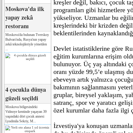
kreşler değil, bakıcı, çocuk t
Moskova'da ilk
programları gibi hizmetlere yö
yapay zekâ
yükseliyor. Uzmanlar bu eğili
restoranı
kreşlerindeki bir krizden değil
beklentilerinden kaynaklandığı
Moskova'da bulunan Tverskoy
Bulvarı'nda, Rusya'nın yapay
zekâ teknolojileriyle yönetilen
Devlet istatistiklerine göre R
...
eğitim kurumlarına erişim ol
bulunuyor. Üç yaş altındaki ço
oranı yüzde 99,5’e ulaşmış d
ebeveyn artık yalnızca çocuğ
bakımının sağlanmasını yeter
4 çocukla dünya
gruplar, bireysel yaklaşım, yab
güzeli seçildi
satranç, spor ve yaratıcı geli
Moskova bölgesindeki
özel kurumlar daha fazla ilgi 
Vidnoye kentinde yaşayan 39
yaşındaki dört çocuk annesi
Lyudmila Sekriy, M...
İzvestiya'ya konuşan uzmanla