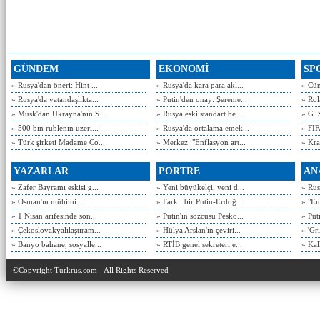
GÜNDEM
EKONOMİ
SP
» Rusya'dan öneri: Hint ...
» Rusya'da kara para akl...
» Cün
» Rusya'da vatandaşlıkta...
» Putin'den onay: Şereme...
» Rol
» Musk'dan Ukrayna'nın S...
» Rusya eski standart be...
» G. 
» 500 bin rublenin üzeri...
» Rusya'da ortalama emek...
» FIF
» Türk şirketi Madame Co...
» Merkez: "Enflasyon art...
» Kra
YAZARLAR
PORTRE
AN
» Zafer Bayramı eskisi g...
» Yeni büyükelçi, yeni d...
» Rusy
» Osman'ın mühimi...
» Farklı bir Putin-Erdoğ...
» "En
» 1 Nisan arifesinde son...
» Putin'in sözcüsü Pesko...
» Put
» Çekoslovakyalılaştıram...
» Hülya Arslan'ın çeviri...
» 'Gri
» Banyo bahane, sosyalle...
» RTİB genel sekreteri e...
» Kal
©Copyright Turkrus.com - All Rights Reserved