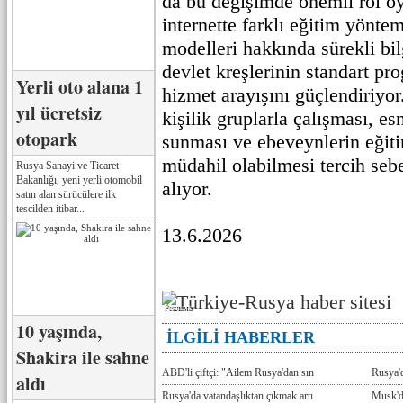
da bu değişimde önemli rol o
internette farklı eğitim yönte
modelleri hakkında sürekli bil
devlet kreşlerinin standart pr
Yerli oto alana 1
hizmet arayışını güçlendiriyor
yıl ücretsiz
kişilik gruplarla çalışması, es
otopark
sunması ve ebeveynlerin eğiti
müdahil olabilmesi tercih sebe
Rusya Sanayi ve Ticaret
Bakanlığı, yeni yerli otomobil
alıyor.
satın alan sürücülere ilk
tescilden itibar...
13.6.2026
Реклама
10 yaşında,
İLGİLİ HABERLER
Shakira ile sahne
ABD'li çiftçi: "Ailem Rusya'dan sın
Rusya'
aldı
Rusya'da vatandaşlıktan çıkmak artı
Musk'da