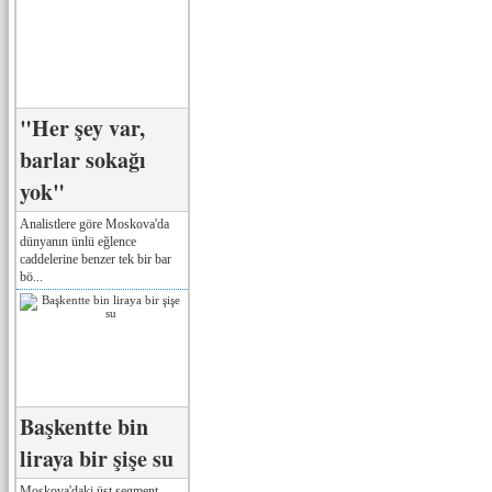
"Her şey var,
barlar sokağı
yok"
Analistlere göre Moskova'da
dünyanın ünlü eğlence
caddelerine benzer tek bir bar
bö...
Başkentte bin
liraya bir şişe su
Moskova'daki üst segment