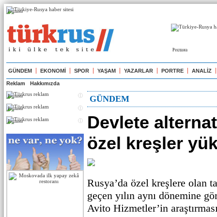
Реклама
Реклама
GÜNDEM
EKONOMİ
SPOR
YAŞAM
YAZARLAR
PORTRE
ANALİZ
Reklam
Hakkımızda
Реклама
GÜNDEM
Реклама
Devlete alterna
Реклама
özel kreşler yük
Rusya’da özel kreşlere olan tal
geçen yılın aynı dönemine göre 
Avito Hizmetler’in araştırmas