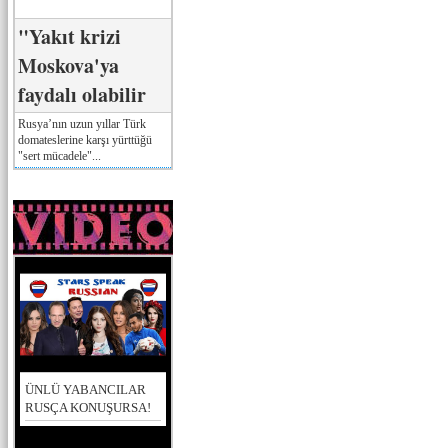
"Yakıt krizi
Moskova'ya
faydalı olabilir
Rusya’nın uzun yıllar Türk
domateslerine karşı yürttüğü
"sert mücadele"...
ÜNLÜ YABANCILAR
RUSÇA KONUŞURSA!