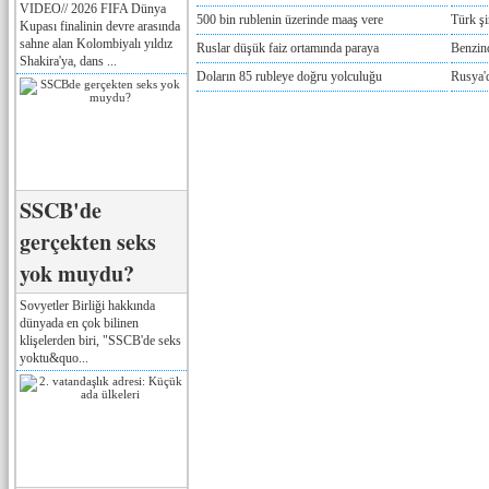
VIDEO// 2026 FIFA Dünya
500 bin rublenin üzerinde maaş vere
Türk ş
Kupası finalinin devre arasında
sahne alan Kolombiyalı yıldız
Ruslar düşük faiz ortamında paraya
Benzind
Shakira'ya, dans ...
Doların 85 rubleye doğru yolculuğu
Rusya'd
SSCB'de
gerçekten seks
yok muydu?
Sovyetler Birliği hakkında
dünyada en çok bilinen
klişelerden biri, "SSCB'de seks
yoktu&quo...