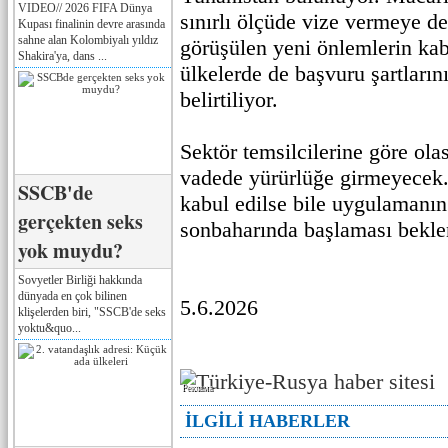
VIDEO// 2026 FIFA Dünya
sınırlı ölçüde vize vermeye 
Kupası finalinin devre arasında
sahne alan Kolombiyalı yıldız
görüşülen yeni önlemlerin kab
Shakira'ya, dans ...
ülkelerde de başvuru şartların
belirtiliyor.
Sektör temsilcilerine göre olas
vadede yürürlüğe girmeyecek. 
SSCB'de
kabul edilse bile uygulamanı
gerçekten seks
sonbaharında başlaması bekle
yok muydu?
Sovyetler Birliği hakkında
dünyada en çok bilinen
5.6.2026
klişelerden biri, "SSCB'de seks
yoktu&quo...
Реклама
İLGİLİ HABERLER