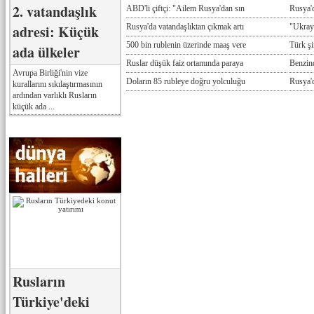
2. vatandaşlık
ABD'li çiftçi: "Ailem Rusya'dan sın
Rusya'
adresi: Küçük
Rusya'da vatandaşlıktan çıkmak artı
"Ukray
500 bin rublenin üzerinde maaş vere
Türk ş
ada ülkeler
Ruslar düşük faiz ortamında paraya
Benzind
Avrupa Birliği'nin vize
Doların 85 rubleye doğru yolculuğu
Rusya'd
kurallarını sıkılaştırmasının
ardından varlıklı Rusların
küçük ada ...
Rusların
Türkiye'deki