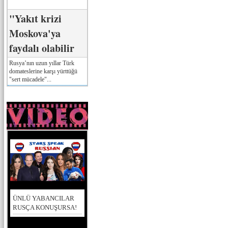
"Yakıt krizi
Moskova'ya
faydalı olabilir
Rusya’nın uzun yıllar Türk
domateslerine karşı yürttüğü
"sert mücadele"...
ÜNLÜ YABANCILAR
RUSÇA KONUŞURSA!