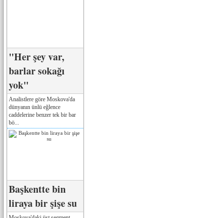
"Her şey var,
barlar sokağı
yok"
Analistlere göre Moskova'da
dünyanın ünlü eğlence
caddelerine benzer tek bir bar
bö...
Başkentte bin
liraya bir şişe su
Moskova'daki üst segment