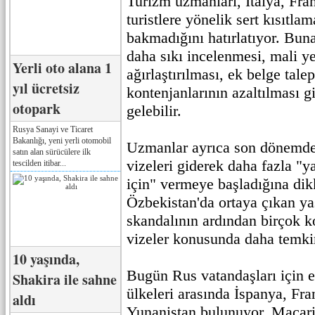
Turizm uzmanları, İtalya, Fra
turistlere yönelik sert kısıtlam
bakmadığını hatırlatıyor. Buna
daha sıkı incelenmesi, mali yet
Yerli oto alana 1
ağırlaştırılması, ek belge tale
yıl ücretsiz
kontenjanlarının azaltılması 
otopark
gelebilir.
Rusya Sanayi ve Ticaret
Bakanlığı, yeni yerli otomobil
Uzmanlar ayrıca son dönemde
satın alan sürücülere ilk
vizeleri giderek daha fazla "ya
tescilden itibar...
için" vermeye başladığına dik
Özbekistan'da ortaya çıkan yas
skandalının ardından birçok k
vizeler konusunda daha temkin
10 yaşında,
Bugün Rus vatandaşları için e
Shakira ile sahne
ülkeleri arasında İspanya, Fra
aldı
Yunanistan bulunuyor. Macari