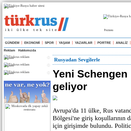
Реклама
Реклама
GÜNDEM
EKONOMİ
SPOR
YAŞAM
YAZARLAR
PORTRE
ANALİZ
Reklam
Hakkımızda
Реклама
Rusyadan Sevgilerle
Реклама
Yeni Schengen k
Реклама
geliyor
Avrupa'da 11 ülke, Rus vatan
Bölgesi'ne giriş koşullarının d
için girişimde bulundu. Politi