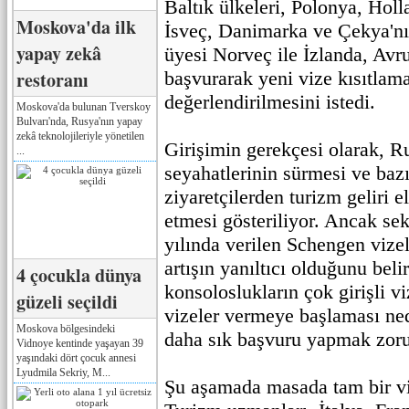
Baltık ülkeleri, Polonya, Holl
Moskova'da ilk
İsveç, Danimarka ve Çekya'nı
yapay zekâ
üyesi Norveç ile İzlanda, Avru
restoranı
başvurarak yeni vize kısıtlama
değerlendirilmesini istedi.
Moskova'da bulunan Tverskoy
Bulvarı'nda, Rusya'nın yapay
zekâ teknolojileriyle yönetilen
Girişimin gerekçesi olarak, Ru
...
seyahatlerinin sürmesi ve baz
ziyaretçilerden turizm geliri
etmesi gösteriliyor. Ancak sek
yılında verilen Schengen vize
artışın yanıltıcı olduğunu bel
4 çocukla dünya
konsoloslukların çok girişli viz
güzeli seçildi
vizeler vermeye başlaması ned
Moskova bölgesindeki
daha sık başvuru yapmak zoru
Vidnoye kentinde yaşayan 39
yaşındaki dört çocuk annesi
Lyudmila Sekriy, M...
Şu aşamada masada tam bir v