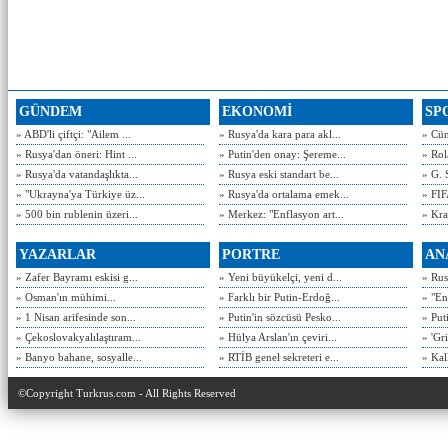
GÜNDEM
EKONOMİ
SP
» ABD'li çiftçi: "Ailem ...
» Rusya'da kara para akl...
» Cün
» Rusya'dan öneri: Hint ...
» Putin'den onay: Şereme...
» Rol
» Rusya'da vatandaşlıkta...
» Rusya eski standart be...
» G. 
» "Ukrayna'ya Türkiye üz...
» Rusya'da ortalama emek...
» FIF
» 500 bin rublenin üzeri...
» Merkez: "Enflasyon art...
» Kra
YAZARLAR
PORTRE
AN
» Zafer Bayramı eskisi g...
» Yeni büyükelçi, yeni d...
» Rusy
» Osman'ın mühimi...
» Farklı bir Putin-Erdoğ...
» "En
» 1 Nisan arifesinde son...
» Putin'in sözcüsü Pesko...
» Put
» Çekoslovakyalılaştıram...
» Hülya Arslan'ın çeviri...
» 'Gri
» Banyo bahane, sosyalle...
» RTİB genel sekreteri e...
» Kal
©Copyright Turkrus.com - All Rights Reserved