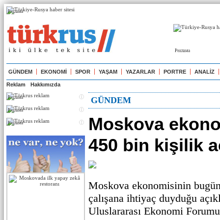
Реклама
Реклама
GÜNDEM
EKONOMİ
SPOR
YAŞAM
YAZARLAR
PORTRE
ANALİZ
Reklam
Hakkımızda
Реклама
GÜNDEM
Реклама
Moskova ekono
Реклама
450 bin kişilik 
Moskova ekonomisinin bugün
çalışana ihtiyaç duyduğu açık
Uluslararası Ekonomi Forum