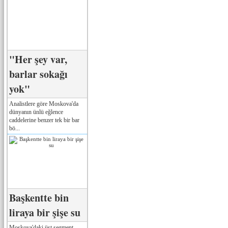
"Her şey var,
barlar sokağı
yok"
Analistlere göre Moskova'da
dünyanın ünlü eğlence
caddelerine benzer tek bir bar
bö...
Başkentte bin
liraya bir şişe su
Moskova'daki üst segment