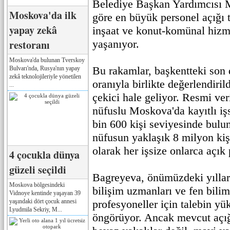
Belediye Başkan Yardımcısı 
Moskova'da ilk
göre en büyük personel açığı t
yapay zekâ
inşaat ve konut-komünal hizme
restoranı
yaşanıyor.
Moskova'da bulunan Tverskoy
Bu rakamlar, başkentteki son 
Bulvarı'nda, Rusya'nın yapay
zekâ teknolojileriyle yönetilen
oranıyla birlikte değerlendiri
...
çekici hale geliyor. Resmi ver
nüfuslu Moskova'da kayıtlı işs
bin 600 kişi seviyesinde bulun
nüfusun yaklaşık 8 milyon kişi
olarak her işsize onlarca açık
4 çocukla dünya
güzeli seçildi
Bagreyeva, önümüzdeki yıllar
Moskova bölgesindeki
bilişim uzmanları ve fen bilim
Vidnoye kentinde yaşayan 39
yaşındaki dört çocuk annesi
profesyoneller için talebin yü
Lyudmila Sekriy, M...
öngörüyor. Ancak mevcut açı