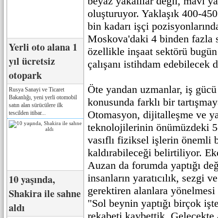
beyaz yakalılar değil, mavi ya
oluşturuyor. Yaklaşık 400-450 
bin kadarı işçi pozisyonların
Moskova'daki 4 binden fazla s
Yerli oto alana 1
özellikle inşaat sektörü bugün
yıl ücretsiz
çalışanı istihdam edebilecek 
otopark
Öte yandan uzmanlar, iş gücü 
Rusya Sanayi ve Ticaret
Bakanlığı, yeni yerli otomobil
konusunda farklı bir tartışmay
satın alan sürücülere ilk
Otomasyon, dijitalleşme ve y
tescilden itibar...
teknolojilerinin önümüzdeki 5
vasıflı fiziksel işlerin öneml
kaldırabileceği belirtiliyor. 
Auzan da forumda yaptığı değ
insanların yaratıcılık, sezgi 
10 yaşında,
gerektiren alanlara yönelmesi 
Shakira ile sahne
"Sol beynin yaptığı birçok işt
aldı
rekabeti kaybettik. Gelecekte