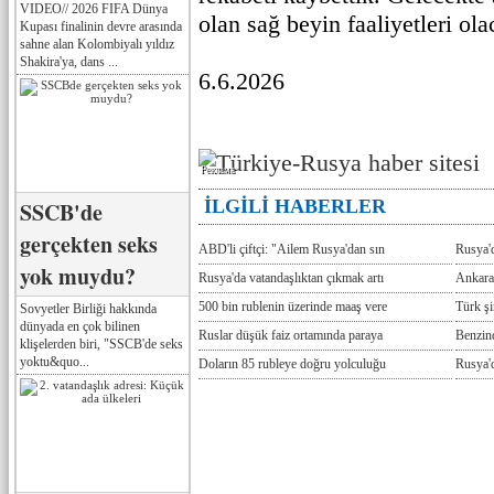
VIDEO// 2026 FIFA Dünya
olan sağ beyin faaliyetleri ola
Kupası finalinin devre arasında
sahne alan Kolombiyalı yıldız
Shakira'ya, dans ...
6.6.2026
Реклама
İLGİLİ HABERLER
SSCB'de
gerçekten seks
ABD'li çiftçi: "Ailem Rusya'dan sın
Rusya'
yok muydu?
Rusya'da vatandaşlıktan çıkmak artı
Ankara
500 bin rublenin üzerinde maaş vere
Türk ş
Sovyetler Birliği hakkında
dünyada en çok bilinen
Ruslar düşük faiz ortamında paraya
Benzind
klişelerden biri, "SSCB'de seks
yoktu&quo...
Doların 85 rubleye doğru yolculuğu
Rusya'd