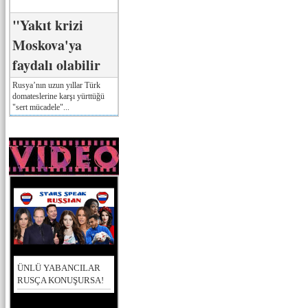
"Yakıt krizi
Moskova'ya
faydalı olabilir
Rusya’nın uzun yıllar Türk
domateslerine karşı yürttüğü
"sert mücadele"...
ÜNLÜ YABANCILAR
RUSÇA KONUŞURSA!