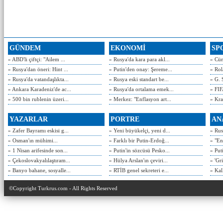
GÜNDEM
EKONOMİ
SP
» ABD'li çiftçi: "Ailem ...
» Rusya'da kara para akl...
» Cün
» Rusya'dan öneri: Hint ...
» Putin'den onay: Şereme...
» Rol
» Rusya'da vatandaşlıkta...
» Rusya eski standart be...
» G. 
» Ankara Karadeniz'de ac...
» Rusya'da ortalama emek...
» FIF
» 500 bin rublenin üzeri...
» Merkez: "Enflasyon art...
» Kra
YAZARLAR
PORTRE
AN
» Zafer Bayramı eskisi g...
» Yeni büyükelçi, yeni d...
» Rusy
» Osman'ın mühimi...
» Farklı bir Putin-Erdoğ...
» "En
» 1 Nisan arifesinde son...
» Putin'in sözcüsü Pesko...
» Put
» Çekoslovakyalılaştıram...
» Hülya Arslan'ın çeviri...
» 'Gri
» Banyo bahane, sosyalle...
» RTİB genel sekreteri e...
» Kal
©Copyright Turkrus.com - All Rights Reserved