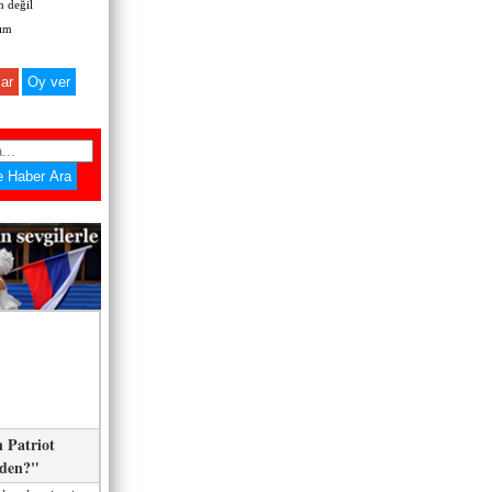
 değil
zım
ar
 Patriot
eden?"