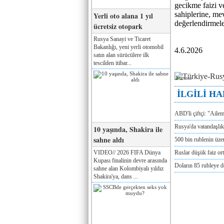
gecikme faizi v
sahiplerine, me
Yerli oto alana 1 yıl
değerlendirmeler
ücretsiz otopark
Rusya Sanayi ve Ticaret
Bakanlığı, yeni yerli otomobil
4.6.2026
satın alan sürücülere ilk
tescilden itibar...
Реклама
İLGİLİ H
ABD'li çiftçi: "Aile
Rusya'da vatandaşlık
10 yaşında, Shakira ile
sahne aldı
500 bin rublenin üze
VIDEO// 2026 FIFA Dünya
Ruslar düşük faiz or
Kupası finalinin devre arasında
Doların 85 rubleye 
sahne alan Kolombiyalı yıldız
Shakira'ya, dans ...