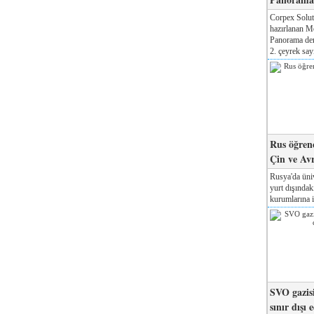
Corpex Solut
hazırlanan M
Panorama der
2. çeyrek sayı
Rus öğrenc
Çin ve Av
Rusya'da üniv
yurt dışında
kurumlarına il
SVO gazisi
sınır dışı 