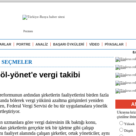
Реклама
ARLAR
PORTRE
ANALİZ
BAŞARI ÖYKÜLERİ
VİDEO
PİYASALAR
8.
Реклама
N SEÇMELER
Реклама
böl-yönet'e vergi takibi
Реклама
Реклама
Реклама
eformunun ardından şirketlerin faaliyetlerini birden fazla
rasında bölerek vergi yükünü azaltma girişimleri yeniden
A
n, Federal Vergi Servisi de bu tür uygulamalara yönelik
rtleştiriyor.
Ukrayna krizi
çözülme ihtim
uzmanlara göre vergi dairesinin ilk baktığı konu,
Yüksek
lan şirketlerin gerçekte tek bir işletme gibi çalışıp
Düşük
ı faaliyet alanında çalışan şirketler, ortak yöneticiler, aynı