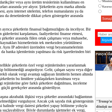
Mümkün
edarikçiler veya aynı üretim tesislerinin kullanılması en
rları arasında yer alıyor. Şirketlerin aynı marka altında
Kararsı
esi, aynı internet sitelerini, telefon numaralarını ya da
ması da denetimlerde dikkat çeken göstergeler arasında
Sonuçl
ayrıca şirketlerin finansal bağımsızlığını da inceliyor. Bir
in giderlerini karşılaması, faaliyetlerini finanse etmesi,
ı şirketler arasında fiilen ortak çalışması veya muhasebe,
kaynakları hizmetlerinin tek merkezden yürütülmesi
or. Aynı IP adresleri üzerinden vergi beyannamelerinin
da banka işlemlerinin yapılması da risk işaretlerinden biri
ellikle şirketlerin özel vergi rejimlerinden yararlanmak
 bölünmediği araştırılıyor. Gelir, çalışan sayısı veya diğer
rekli olarak vergi avantajı sağlayan limitlerin hemen altında
şirketlerin bu limitlere yaklaşılırken kurulması veya
gi rejimlerine göre farklı şirketlere dağıtılması, inceleme
n güçlü gerekçeler arasında gösteriliyor.
şına akrabalık ilişkisi veya şirketler arasındaki bağlantının
"Trump'ın
gelmediğini vurguluyor. Ancak çok sayıda risk göstergesinin
si halinde vergi dairesi şirketleri yapay bölünme yoluyla
dönüşü n
a suçlayabiliyor. Böyle durumlarda işletmeler ek vergi,