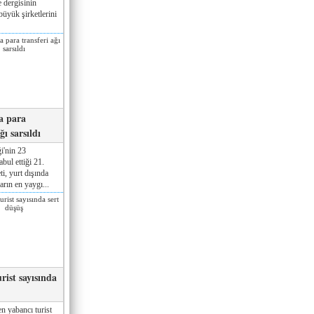
 dergisinin
üyük şirketlerini
a para
ğı sarsıldı
i'nin 23
ul ettiği 21.
ti, yurt dışında
rın en yaygı...
rist sayısında
n yabancı turist