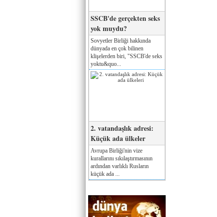
SSCB'de gerçekten seks
yok muydu?
Sovyetler Birliği hakkında
dünyada en çok bilinen
klişelerden biri, "SSCB'de seks
yoktu&quo...
2. vatandaşlık adresi:
Küçük ada ülkeler
Avrupa Birliği'nin vize
kurallarını sıkılaştırmasının
ardından varlıklı Rusların
küçük ada ...