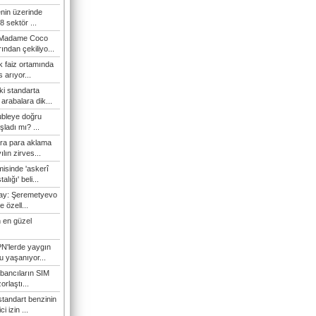
enin üzerinde
 sektör ...
i Madame Coco
ndan çekiliyo...
 faiz ortamında
 arıyor...
ki standarta
arabalara dik...
ubleye doğru
ladı mı? ...
ra para aklama
ılın zirves...
isinde 'askerî
lığı' beli...
nay: Şeremetyevo
e özell...
 en güzel
N'lerde yaygın
u yaşanıyor...
bancıların SIM
orlaştı...
tandart benzinin
i izin ...