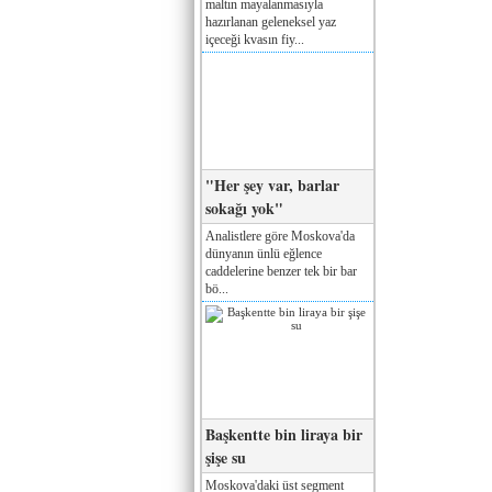
maltın mayalanmasıyla
hazırlanan geleneksel yaz
içeceği kvasın fiy...
"Her şey var, barlar
sokağı yok"
Analistlere göre Moskova'da
dünyanın ünlü eğlence
caddelerine benzer tek bir bar
bö...
Başkentte bin liraya bir
şişe su
Moskova'daki üst segment