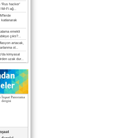
n 'Rus hacker'
l Wi-Fi ağ...
M'lerde
k katlanarak
talama emekli
bleye çıktı?...
flasyon artacak,
arlanma ol...
'da kimyasal
irden uzak dur...
nşaat
dergisi