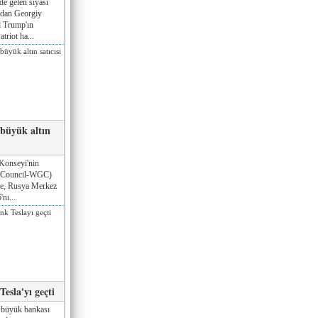
de gelen siyasi
ndan Georgiy
 Trump'ın
triot ha...
 büyük altın
Konseyi'nin
 Council-WGC)
öre, Rusya Merkez
nı...
esla'yı geçti
 büyük bankası