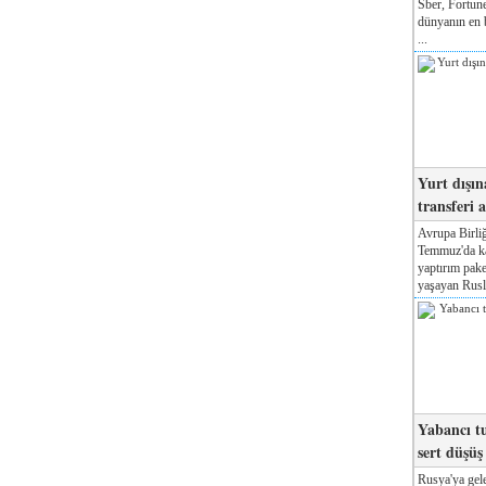
Sber, Fortune
dünyanın en b
...
Yurt dışın
transferi a
Avrupa Birliğ
Temmuz'da kab
yaptırım pake
yaşayan Rusla
Yabancı tu
sert düşüş
Rusya'ya gele