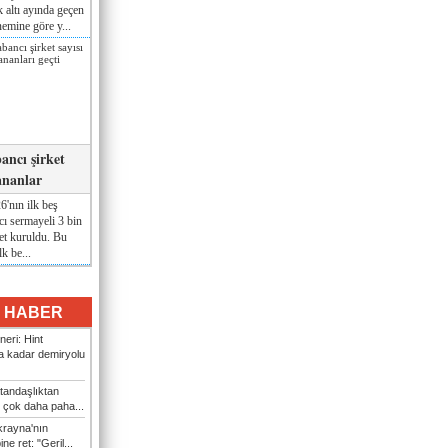
lk altı ayında geçen
nemine göre y...
ancı şirket
ananlar
'nın ilk beş
ı sermayeli 3 bin
et kuruldu. Bu
lk be...
I HABER
eri: Hint
 kadar demiryolu
tandaşlıktan
 çok daha paha...
rayna'nın
ine ret: "Geril...