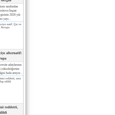
ions tarafından
oskova İnşaat
gisinin 2026 yılı
sı yayı...
iye alternatif:
rupa
ersite adaylarının
ki yükseköğretim
gisi hızla artıyor...
ni reddetti,
edildi