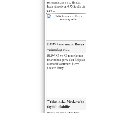
restoranlarda şişe su fiyatları
hızla yükseliyor. 0,75 litrelik bir
şişe ...
BMW tasarımcısı Rusya
vatandaşı oldu
BMW X5 ve X6 modellerinin
tasarımında görev alan Belçikalı
otomobil tasarımcısı Pierre
Leclerc, Rusy...
"Yakıt krizi Moskova'ya
faydalı olabilir
Rusya’nın uzun yıllar Türk