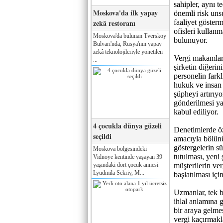
sahipler, aynı t
Moskova'da ilk yapay
önemli risk unsu
zekâ restoranı
faaliyet gösterm
ofisleri kullan
Moskova'da bulunan Tverskoy
bulunuyor.
Bulvarı'nda, Rusya'nın yapay
zekâ teknolojileriyle yönetilen
Vergi makamları 
...
şirketin diğerin
personelin farkl
hukuk ve insan 
şüpheyi artırıy
gönderilmesi ya 
kabul ediliyor.
4 çocukla dünya güzeli
Denetimlerde öz
seçildi
amacıyla bölünüp
göstergelerin sü
Moskova bölgesindeki
tutulması, yeni 
Vidnoye kentinde yaşayan 39
yaşındaki dört çocuk annesi
müşterilerin ver
Lyudmila Sekriy, M...
başlatılması içi
Uzmanlar, tek ba
ihlal anlamına 
bir araya gelme
vergi kaçırmakl