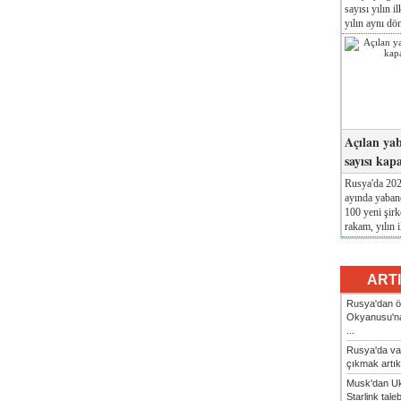
sayısı yılın i
yılın aynı dö
Açılan yab
sayısı kap
Rusya'da 2026
ayında yabanc
100 yeni şirk
rakam, yılın i
ART
Rusya'dan ön
Okyanusu'na
...
Rusya'da va
çıkmak artık
Musk'dan Uk
Starlink taleb