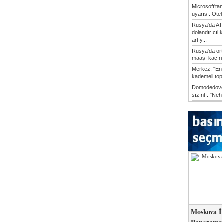
Microsoft'ta
uyarısı: Otel
Rusya'da AT
dolandırıcılı
artıy...
Rusya'da or
maaşı kaç ru
Merkez: "En
kademeli top
Domodedovo
sızıntı: "Neh
Moskova İ
Panorama 