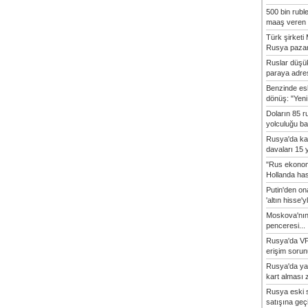
500 bin rubl
maaş veren 8
Türk şirket
Rusya pazarı
Ruslar düşük
paraya adres
Benzinde es
dönüş: "Yeni 
Doların 85 r
yolculuğu baş
Rusya'da ka
davaları 15 y
"Rus ekonom
Hollanda hasta
Putin'den o
'altın hisse'yl
Moskova'nın
penceresi...
Rusya'da VP
erişim sorun
Rusya'da ya
kart alması z
Rusya eski s
satışına geçic