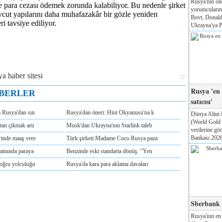
Rusya'nın ön
e para cezası ödemek zorunda kalabiliyor. Bu nedenle şirket
yorumcuları
vcut yapılarını daha muhafazakâr bir gözle yeniden
Bovt, Donald
i tavsiye ediliyor.
Ukrayna'ya Pa
Rusya 'en
ABERLER
satıcısı'
m Rusya'dan sın
Rusya'dan öneri: Hint Okyanusu'na k
Dünya Altın 
(World Gold
tan çıkmak artı
Musk'dan Ukrayna'nın Starlink taleb
verilerine g
Bankası 2026'
rinde maaş vere
Türk şirketi Madame Coco Rusya paza
tamında paraya
Benzinde eski standarta dönüş: "Yen
doğru yolculuğu
Rusya'da kara para aklama davaları
Sberbank T
Rusya'nın en