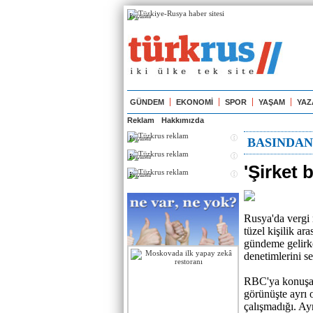
Реклама
GÜNDEM
EKONOMİ
SPOR
YAŞAM
YAZ
Reklam
Hakkımızda
Реклама
BASINDA
Реклама
'Şirket 
Реклама
Rusya'da vergi r
tüzel kişilik a
gündeme gelirke
denetimlerini se
RBC'ya konuşan 
görünüşte ayrı o
çalışmadığı. Ayn