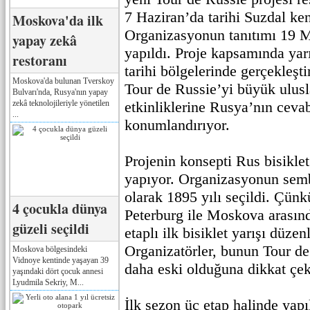
7 Haziran’da tarihi Suzdal ke
Moskova'da ilk
Organizasyonun tanıtımı 19 
yapay zekâ
yapıldı. Proje kapsamında yarı
restoranı
tarihi bölgelerinde gerçekleşti
Moskova'da bulunan Tverskoy
Tour de Russie’yi büyük ulusla
Bulvarı'nda, Rusya'nın yapay
zekâ teknolojileriyle yönetilen
etkinliklerine Rusya’nın cevab
...
konumlandırıyor.
Projenin konsepti Rus bisiklet
yapıyor. Organizasyonun semb
olarak 1895 yılı seçildi. Çünkü
4 çocukla dünya
Peterburg ile Moskova arasın
güzeli seçildi
etaplı ilk bisiklet yarışı düzen
Organizatörler, bunun Tour d
Moskova bölgesindeki
Vidnoye kentinde yaşayan 39
daha eski olduğuna dikkat çek
yaşındaki dört çocuk annesi
Lyudmila Sekriy, M...
İlk sezon üç etap halinde yapıl