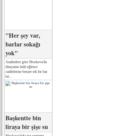
"Her şey var,
barlar sokağı
yok"
Analistlere göre Moskova'da
dünyanın ünlü eğlence
caddelerine benzer tek bir bar
bö...
Başkentte bin
liraya bir şişe su
Moskova'daki üst segment