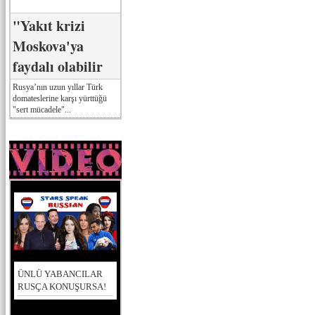
"Yakıt krizi
Moskova'ya
faydalı olabilir
Rusya’nın uzun yıllar Türk
domateslerine karşı yürttüğü
"sert mücadele"...
ÜNLÜ YABANCILAR
RUSÇA KONUŞURSA!