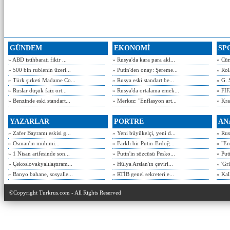
GÜNDEM
EKONOMİ
SP
» ABD istihbaratı fikir ...
» Rusya'da kara para akl...
» Cün
» 500 bin rublenin üzeri...
» Putin'den onay: Şereme...
» Rol
» Türk şirketi Madame Co...
» Rusya eski standart be...
» G. 
» Ruslar düşük faiz ort...
» Rusya'da ortalama emek...
» FIF
» Benzinde eski standart...
» Merkez: "Enflasyon art...
» Kra
YAZARLAR
PORTRE
AN
» Zafer Bayramı eskisi g...
» Yeni büyükelçi, yeni d...
» Rusy
» Osman'ın mühimi...
» Farklı bir Putin-Erdoğ...
» "En
» 1 Nisan arifesinde son...
» Putin'in sözcüsü Pesko...
» Put
» Çekoslovakyalılaştıram...
» Hülya Arslan'ın çeviri...
» 'Gri
» Banyo bahane, sosyalle...
» RTİB genel sekreteri e...
» Kal
©Copyright Turkrus.com - All Rights Reserved