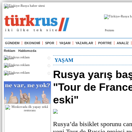
Реклама
Реклама
GÜNDEM
EKONOMİ
SPOR
YAŞAM
YAZARLAR
PORTRE
ANALİZ
Reklam
Hakkımızda
Реклама
YAŞAM
Реклама
Rusya yarış baş
Реклама
"Tour de Franc
eski"
Rusya’da bisiklet sporunu ca
yeni Tour de Russie projesi re