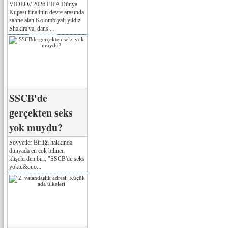
VIDEO// 2026 FIFA Dünya
Kupası finalinin devre arasında
sahne alan Kolombiyalı yıldız
Shakira'ya, dans ...
SSCB'de
gerçekten seks
yok muydu?
Sovyetler Birliği hakkında
dünyada en çok bilinen
klişelerden biri, "SSCB'de seks
yoktu&quo...