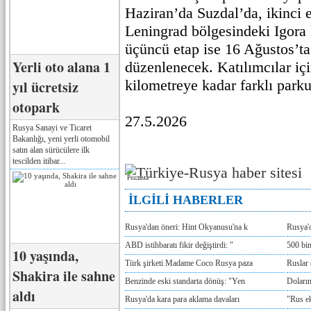
Haziran’da Suzdal’da, ikinci
Leningrad bölgesindeki Igora
üçüncü etap ise 16 Ağustos’t
Yerli oto alana 1
düzenlenecek. Katılımcılar iç
kilometreye kadar farklı parku
yıl ücretsiz
otopark
27.5.2026
Rusya Sanayi ve Ticaret
Bakanlığı, yeni yerli otomobil
satın alan sürücülere ilk
tescilden itibar...
Реклама
İLGİLİ HABERLER
Rusya'dan öneri: Hint Okyanusu'na k
Rusya'd
ABD istihbaratı fikir değiştirdi: "
500 bin
10 yaşında,
Türk şirketi Madame Coco Rusya paza
Ruslar 
Shakira ile sahne
Benzinde eski standarta dönüş: "Yen
Doların
aldı
Rusya'da kara para aklama davaları
"Rus e