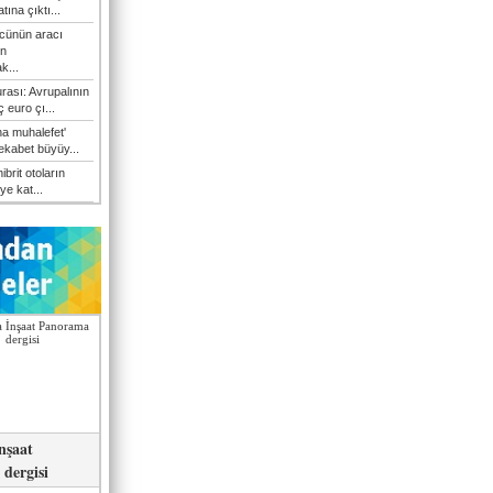
atına çıktı...
cünün aracı
n
k...
rası: Avrupalının
 euro çı...
a muhalefet'
rekabet büyüy...
hibrit otoların
ye kat...
nşaat
dergisi