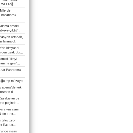
l Wi-Fi ağ...
M'lerde
k katlanarak
talama emekli
bleye çıktı?...
flasyon artacak,
arlanma ol...
'da kimyasal
irden uzak dur...
omisi ülkeyi
amına gelir"...
şaat Panorama
duğu top müzeye...
Karadeniz'de yük
 kısmen d...
Kazakistan ve
epo peşinde...
 para yasasını
 bin sınır...
s televizyon
t iflas ett...
öründe maaş