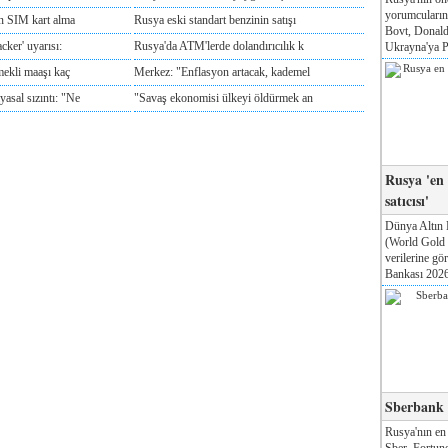
yorumcuları
ın SIM kart alma
Rusya eski standart benzinin satışı
Bovt, Donald
cker' uyarısı:
Rusya'da ATM'lerde dolandırıcılık k
Ukrayna'ya Pa
mekli maaşı kaç
Merkez: "Enflasyon artacak, kademel
sal sızıntı: "Ne
"Savaş ekonomisi ülkeyi öldürmek an
Rusya 'en
satıcısı'
Dünya Altın 
(World Gold
verilerine g
Bankası 2026'
Sberbank T
Rusya'nın en
Sber, Fortune