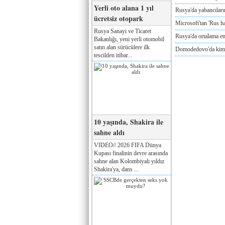
Yerli oto alana 1 yıl
Rusya'da yabancılar
ücretsiz otopark
Microsoft'tan 'Rus ha
Rusya Sanayi ve Ticaret
Rusya'da ortalama e
Bakanlığı, yeni yerli otomobil
satın alan sürücülere ilk
Domodedovo'da kimya
tescilden itibar...
10 yaşında, Shakira ile
sahne aldı
VIDEO// 2026 FIFA Dünya
Kupası finalinin devre arasında
sahne alan Kolombiyalı yıldız
Shakira'ya, dans ...