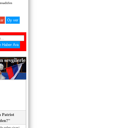
 tesadüfen
ar
 Patriot
eden?"
de gelen siyasi