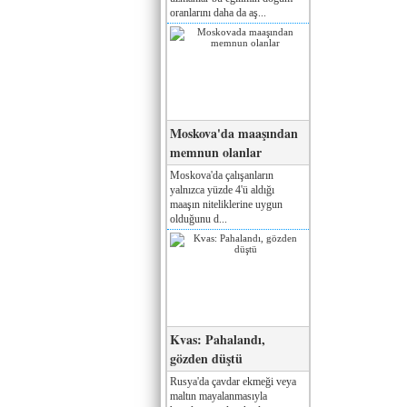
oranlarını daha da aş...
Moskova'da maaşından
memnun olanlar
Moskova'da çalışanların
yalnızca yüzde 4'ü aldığı
maaşın niteliklerine uygun
olduğunu d...
Kvas: Pahalandı,
gözden düştü
Rusya'da çavdar ekmeği veya
maltın mayalanmasıyla