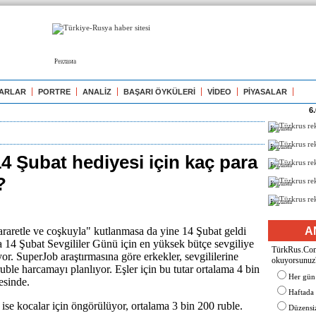
Реклама
ARLAR
PORTRE
ANALİZ
BAŞARI ÖYKÜLERİ
VİDEO
PİYASALAR
6
Реклама
Реклама
4 Şubat hediyesi için kaç para
Реклама
?
Реклама
Реклама
araretle ve coşkuyla" kutlanmasa da yine 14 Şubat geldi
A
da 14 Şubat Sevgililer Günü için en yüksek bütçe sevgiliye
TürkRus.Com'
yor. SuperJob araştırmasına göre erkekler, sevgililerine
okuyorsunuz
uble harcamayı planlıyor. Eşler için bu tutar ortalama 4 bin
Her gün
esinde.
Haftada
ise kocalar için öngörülüyor, ortalama 3 bin 200 ruble.
Düzensiz