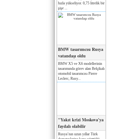
hızla yükseliyor. 0,75 litrelik bir
şişe ...
BMW tasarımcısı Rusya
vatandaşı oldu
BMW X5 ve X6 modellerinin
tasarımında görev alan Belçikalı
otomobil tasarımcısı Pierre
Leclerc, Rusy...
"Yakıt krizi Moskova'ya
faydalı olabilir
Rusya’nın uzun yıllar Türk
domateslerine karşı yürttüğü