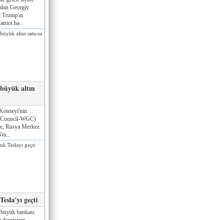
ndan Georgiy
 Trump'ın
triot ha...
 büyük altın
Konseyi'nin
 Council-WGC)
öre, Rusya Merkez
nı...
esla'yı geçti
 büyük bankası
 dergisinin