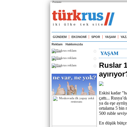
Реклама
GÜNDEM
EKONOMİ
SPOR
YAŞAM
YAZ
Reklam
Hakkımızda
Реклама
YAŞAM
Реклама
Ruslar 1
Реклама
ayırıyor
Eskisi kadar "h
çattı... Rusya’
ya da eşe ayrılı
ortalama 5 bin r
500 ruble seviy
En düşük bütçe 