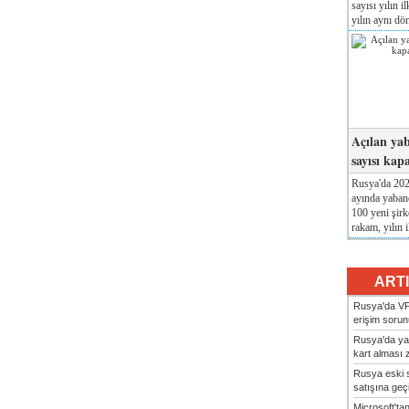
sayısı yılın i
yılın aynı dö
Açılan yab
sayısı kap
Rusya'da 2026
ayında yabanc
100 yeni şirk
rakam, yılın i
ART
Rusya'da VP
erişim sorun
Rusya'da ya
kart alması z
Rusya eski s
satışına geçic
Microsoft'ta