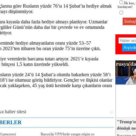
İlk kez;
larına göre Rusların yüzde 76’sı 14 Şubat’ta hediye almak
burdayım!
amayı düşünmüyor.
ara kıyasla daha fazla hediye almayı planlıyor. Uzmanlar
Sonuçl
vgililer Günü’nün daha dar bir çevrede ve ev ortamında
rtiyor.
minde hediye almayanların oranı yüzde 53–57
 2023’ten itibaren bu oran yüzde 75’in üzerine çıktı.
ye verenlerin harcama tutarı artıyor. 2021’e kıyasla
 bütçesi 1,5 katın üzerinde yükseldi.
sların yüzde 24’ü 14 Şubat’a olumlu bakarken yüzde 58’i
18’i ise olumsuz görüş bildiriyor. Gençler ve ilişkisi olanlar
cak yaklaşırken, 45 yaş üstü kesimde karşı çıkanların oranı
"Trump'ın
ABERLER
dönüşü n
l penceresi
Rusya'da VPN'lerde yaygın erişim so
Rusya'nın ön