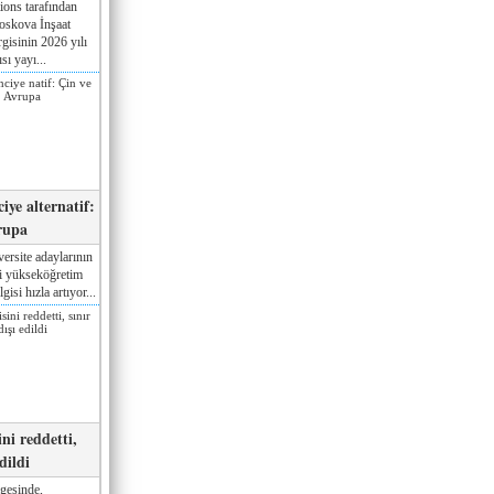
ions tarafından
oskova İnşaat
gisinin 2026 yılı
sı yayı...
iye alternatif:
rupa
ersite adaylarının
ki yükseköğretim
gisi hızla artıyor...
ni reddetti,
edildi
gesinde,