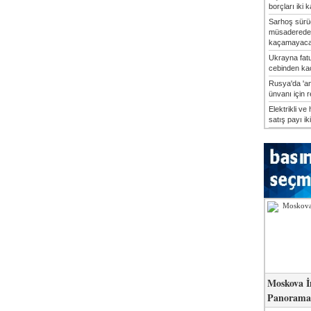
borçları iki k
Sarhoş sürü
müsaderede
kaçamayaca
Ukrayna fatu
cebinden kaç
Rusya'da 'an
ünvanı için 
Elektrikli ve 
satış payı iki
Moskova İ
Panorama 