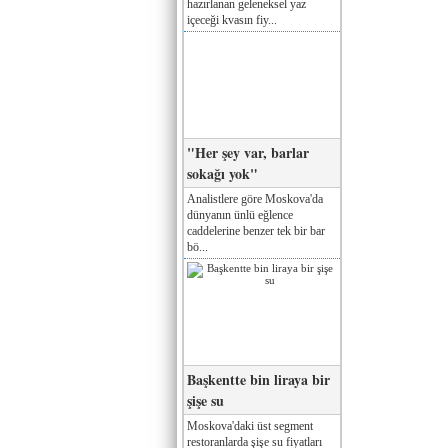
hazırlanan geleneksel yaz
içeceği kvasın fiy...
"Her şey var, barlar
sokağı yok"
Analistlere göre Moskova'da
dünyanın ünlü eğlence
caddelerine benzer tek bir bar
bö...
Başkentte bin liraya bir
şişe su
Moskova'daki üst segment
restoranlarda şişe su fiyatları