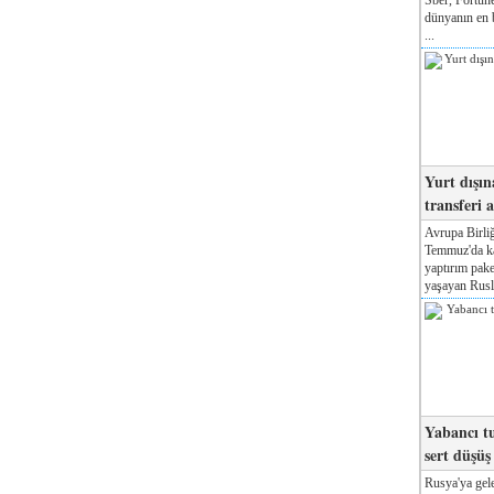
dünyanın en b
...
Yurt dışın
transferi a
Avrupa Birliğ
Temmuz'da kab
yaptırım pake
yaşayan Rusla
Yabancı tu
sert düşüş
Rusya'ya gele