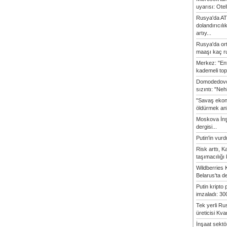
uyarısı: Otel
Rusya'da AT
dolandırıcılı
artıy...
Rusya'da or
maaşı kaç ru
Merkez: "En
kademeli top
Domodedovo
sızıntı: "Neh
"Savaş ekon
öldürmek anl
Moskova İn
dergisi...
Putin'in vur
Risk arttı, 
taşımacılığı
Wildberries 
Belarus'ta d
Putin kripto
imzaladı: 300
Tek yerli Ru
üreticisi Kvan
İnşaat sekt