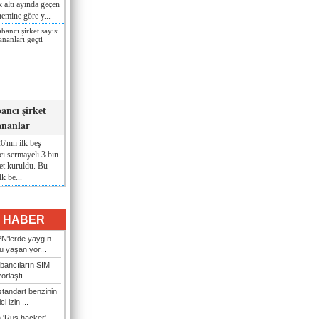
lk altı ayında geçen
nemine göre y...
ancı şirket
ananlar
'nın ilk beş
ı sermayeli 3 bin
et kuruldu. Bu
lk be...
I HABER
N'lerde yaygın
u yaşanıyor...
bancıların SIM
orlaştı...
tandart benzinin
i izin ...
n 'Rus hacker'