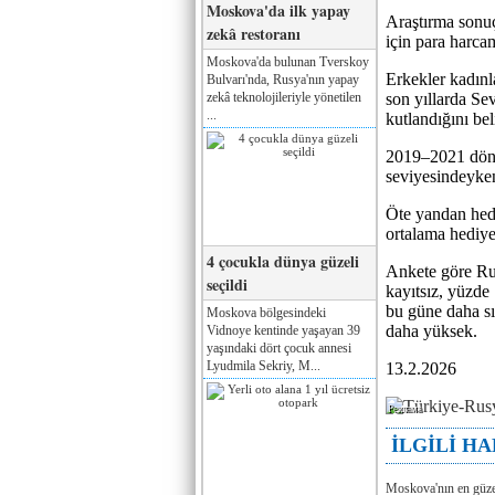
Moskova'da ilk yapay
Araştırma sonuç
zekâ restoranı
için para harc
Moskova'da bulunan Tverskoy
Erkekler kadınl
Bulvarı'nda, Rusya'nın yapay
zekâ teknolojileriyle yönetilen
son yıllarda Se
...
kutlandığını beli
2019–2021 döne
seviyesindeyken
Öte yandan hedi
ortalama hediye
4 çocukla dünya güzeli
Ankete göre Ru
seçildi
kayıtsız, yüzde 
bu güne daha sı
Moskova bölgesindeki
daha yüksek.
Vidnoye kentinde yaşayan 39
yaşındaki dört çocuk annesi
Lyudmila Sekriy, M...
13.2.2026
Реклама
İLGİLİ H
Moskova'nın en güze