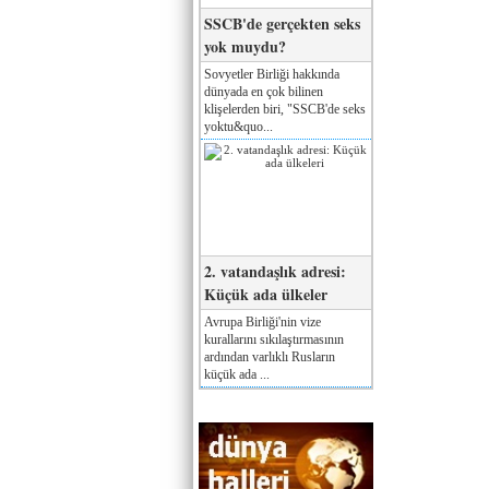
SSCB'de gerçekten seks
yok muydu?
Sovyetler Birliği hakkında
dünyada en çok bilinen
klişelerden biri, "SSCB'de seks
yoktu&quo...
2. vatandaşlık adresi:
Küçük ada ülkeler
Avrupa Birliği'nin vize
kurallarını sıkılaştırmasının
ardından varlıklı Rusların
küçük ada ...