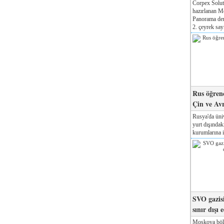
Corpex Solut
hazırlanan M
Panorama der
2. çeyrek sayı
Rus öğrenc
Çin ve Av
Rusya'da üniv
yurt dışında
kurumlarına il
SVO gazisi
sınır dışı 
Moskova böl