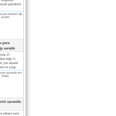
üyük şirketlerini
a para
ğı sarsıldı
i'nin 23
ul ettiği 21.
ti, yurt dışında
rın en yaygı...
rist sayısında
n yabancı turist