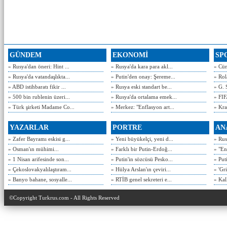
GÜNDEM
EKONOMİ
SP
» Rusya'dan öneri: Hint ...
» Rusya'da kara para akl...
» Cün
» Rusya'da vatandaşlıkta...
» Putin'den onay: Şereme...
» Rol
» ABD istihbaratı fikir ...
» Rusya eski standart be...
» G. 
» 500 bin rublenin üzeri...
» Rusya'da ortalama emek...
» FIF
» Türk şirketi Madame Co...
» Merkez: "Enflasyon art...
» Kra
YAZARLAR
PORTRE
AN
» Zafer Bayramı eskisi g...
» Yeni büyükelçi, yeni d...
» Rusy
» Osman'ın mühimi...
» Farklı bir Putin-Erdoğ...
» "En
» 1 Nisan arifesinde son...
» Putin'in sözcüsü Pesko...
» Put
» Çekoslovakyalılaştıram...
» Hülya Arslan'ın çeviri...
» 'Gri
» Banyo bahane, sosyalle...
» RTİB genel sekreteri e...
» Kal
©Copyright Turkrus.com - All Rights Reserved