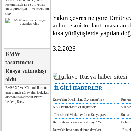
restoranlarda şişe su fiyatları
hızla yükseliyor. 0,75 litrelik bir
şişe ...
Yakın çevresine göre Dmitriev
anlar resmi toplantı masaları 
kısa yürüyüşlerde yapılan doğ
3.2.2026
BMW
tasarımcısı
Rusya vatandaşı
oldu
Реклама
İLGİLİ HABERLER
BMW X5 ve X6 modellerinin
tasarımında görev alan Belçikalı
otomobil tasarımcısı Pierre
Rusya'dan öneri: Hint Okyanusu'na k
Rusya'd
Leclerc, Rusy...
ABD istihbaratı fikir değiştirdi: "
500 bin
Türk şirketi Madame Coco Rusya paza
Ruslar 
Benzinde eski standarta dönüş: "Yen
Doların
Rusya'da kara para aklama davaları
"Rus e