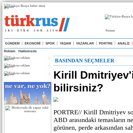
Реклама
Реклама
GÜNDEM
EKONOMİ
SPOR
YAŞAM
YAZARLAR
PORTRE
ANALİZ
Reklam
Hakkımızda
Реклама
BASINDAN SEÇMELER
Реклама
Kirill Dmitriyev'
Реклама
bilirsiniz?
PORTRE// Kirill Dmitriyev so
ABD arasındaki temasların n
görünen, perde arkasından sa