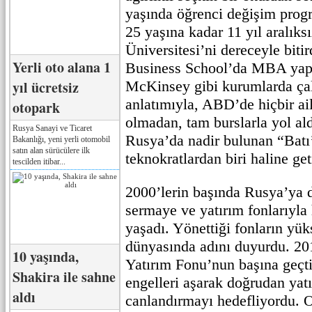
yaşında öğrenci değişim prog
25 yaşına kadar 11 yıl aralıks
Üniversitesi’ni dereceyle biti
Yerli oto alana 1
Business School’da MBA yap
yıl ücretsiz
McKinsey gibi kurumlarda çal
anlatımıyla, ABD’de hiçbir ai
otopark
olmadan, tam burslarla yol al
Rusya Sanayi ve Ticaret
Rusya’da nadir bulunan “Batı’
Bakanlığı, yeni yerli otomobil
satın alan sürücülere ilk
teknokratlardan biri haline get
tescilden itibar...
2000’lerin başında Rusya’ya 
sermaye ve yatırım fonlarıyla 
yaşadı. Yönettiği fonların yüks
dünyasında adını duyurdu. 2
10 yaşında,
Yatırım Fonu’nun başına geçti
Shakira ile sahne
engelleri aşarak doğrudan yat
aldı
canlandırmayı hedefliyordu. 