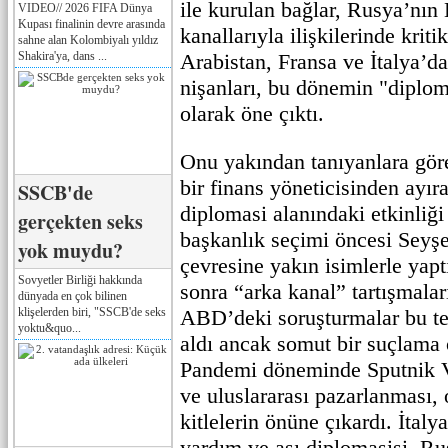
ile kurulan bağlar, Rusya’nın 
VIDEO// 2026 FIFA Dünya
Kupası finalinin devre arasında
kanallarıyla ilişkilerinde kriti
sahne alan Kolombiyalı yıldız
Shakira'ya, dans ...
Arabistan, Fransa ve İtalya’da
nişanları, bu dönemin "diplom
olarak öne çıktı.
Onu yakından tanıyanlara gör
bir finans yöneticisinden ayır
SSCB'de
diplomasi alanındaki etkinliği
gerçekten seks
başkanlık seçimi öncesi Seyş
yok muydu?
çevresine yakın isimlerle yap
Sovyetler Birliği hakkında
sonra “arka kanal” tartışmala
dünyada en çok bilinen
klişelerden biri, "SSCB'de seks
ABD’deki soruşturmalar bu te
yoktu&quo...
aldı ancak somut bir suçlama 
Pandemi döneminde Sputnik V
ve uluslararası pazarlanması, 
kitlelerin önüne çıkardı. İtaly
yardım ve aşı diplomasisi, R