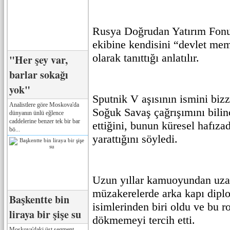
Rusya Doğrudan Yatırım Fonu
ekibine kendisini “devlet mem
olarak tanıttığı anlatılır.
"Her şey var,
barlar sokağı
yok"
Sputnik V aşısının ismini bizz
Analistlere göre Moskova'da
Soğuk Savaş çağrışımını bilinç
dünyanın ünlü eğlence
caddelerine benzer tek bir bar
ettiğini, bunun küresel hafıza
bö...
yarattığını söyledi.
Uzun yıllar kamuoyundan uza
müzakerelerde arka kapı diplo
Başkentte bin
isimlerinden biri oldu ve bu r
liraya bir şişe su
dökmemeyi tercih etti.
Moskova'daki üst segment