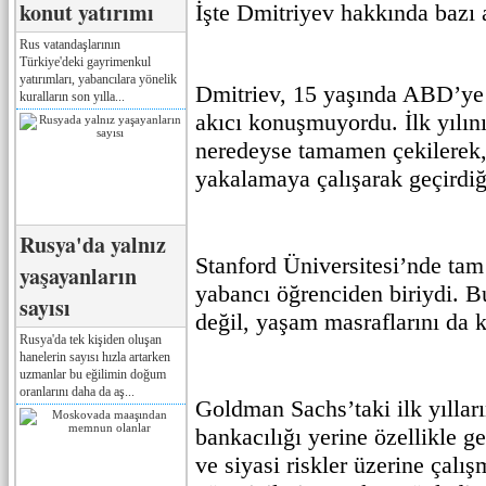
konut yatırımı
İşte Dmitriyev hakkında bazı a
Rus vatandaşlarının
Türkiye'deki gayrimenkul
yatırımları, yabancılara yönelik
Dmitriev, 15 yaşında ABD’ye g
kuralların son yılla...
akıcı konuşmuyordu. İlk yılın
neredeyse tamamen çekilerek, d
yakalamaya çalışarak geçirdiği
Rusya'da yalnız
Stanford Üniversitesi’nde tam
yaşayanların
yabancı öğrenciden biriydi. B
sayısı
değil, yaşam masraflarını da 
Rusya'da tek kişiden oluşan
hanelerin sayısı hızla artarken
uzmanlar bu eğilimin doğum
oranlarını daha da aş...
Goldman Sachs’taki ilk yılları
bankacılığı yerine özellikle g
ve siyasi riskler üzerine çalış