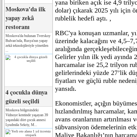
yana biriken açık ise 4,9 tril
Moskova'da ilk
dolar) çıkarak 2025 yılı için ö
yapay zekâ
rublelik hedefi aştı. ,
restoranı
RBC'ya konuşan uzmanlar, yıl
Moskova'da bulunan Tverskoy
üzerinde kalacağını ve 4,5–7,7
Bulvarı'nda, Rusya'nın yapay
zekâ teknolojileriyle yönetilen
aralığında gerçekleşebileceğin
...
Gelirler yılın ilk yedi ayında 2
harcamalar ise 25,2 trilyon ru
gelirlerindeki yüzde 27’lik dü
fiyatları ve güçlü ruble nede
yansıdı.
4 çocukla dünya
güzeli seçildi
Ekonomistler, açığın büyümes
hızlandırılmış harcamalar, k
Moskova bölgesindeki
Vidnoye kentinde yaşayan 39
avans oranlarının artırılması 
yaşındaki dört çocuk annesi
Lyudmila Sekriy, M...
sübvansiyon ödemelerinin etki
Maliye Bakanlığı’nın harcamal