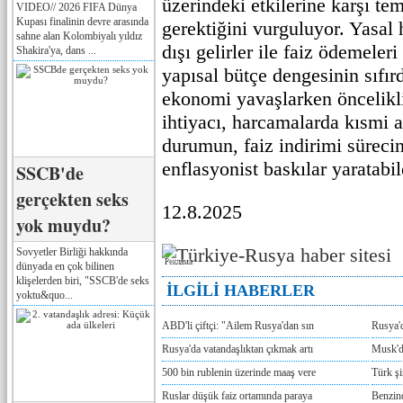
üzerindeki etkilerine karşı te
VIDEO// 2026 FIFA Dünya
Kupası finalinin devre arasında
gerektiğini vurguluyor. Yasal 
sahne alan Kolombiyalı yıldız
dışı gelirler ile faiz ödemeler
Shakira'ya, dans ...
yapısal bütçe dengesinin sıfı
ekonomi yavaşlarken öncelikli
ihtiyacı, harcamalarda kısmi ar
durumun, faiz indirimi süreci
enflasyonist baskılar yaratabile
SSCB'de
gerçekten seks
12.8.2025
yok muydu?
Sovyetler Birliği hakkında
Реклама
dünyada en çok bilinen
klişelerden biri, "SSCB'de seks
İLGİLİ HABERLER
yoktu&quo...
ABD'li çiftçi: "Ailem Rusya'dan sın
Rusya'
Rusya'da vatandaşlıktan çıkmak artı
Musk'da
500 bin rublenin üzerinde maaş vere
Türk ş
Ruslar düşük faiz ortamında paraya
Benzind