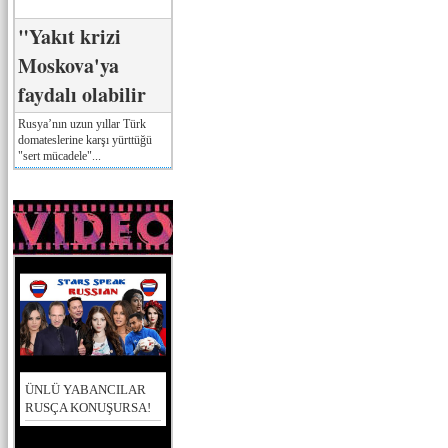
"Yakıt krizi
Moskova'ya
faydalı olabilir
Rusya’nın uzun yıllar Türk
domateslerine karşı yürttüğü
"sert mücadele"...
ÜNLÜ YABANCILAR
RUSÇA KONUŞURSA!