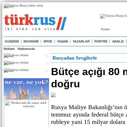
Реклама
Реклама
GÜNDEM
EKONOMİ
SPOR
YAŞAM
YAZARLAR
PORTRE
ANALİZ
Reklam
Hakkımızda
Реклама
Rusyadan Sevgilerle
Реклама
Bütçe açığı 80 m
Реклама
doğru
Rusya Maliye Bakanlığı’nın ön
temmuz ayında federal bütçe a
rubleye yani 15 milyar dolara 