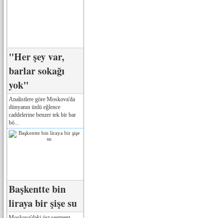
"Her şey var,
barlar sokağı
yok"
Analistlere göre Moskova'da
dünyanın ünlü eğlence
caddelerine benzer tek bir bar
bö...
Başkentte bin
liraya bir şişe su
Moskova'daki üst segment