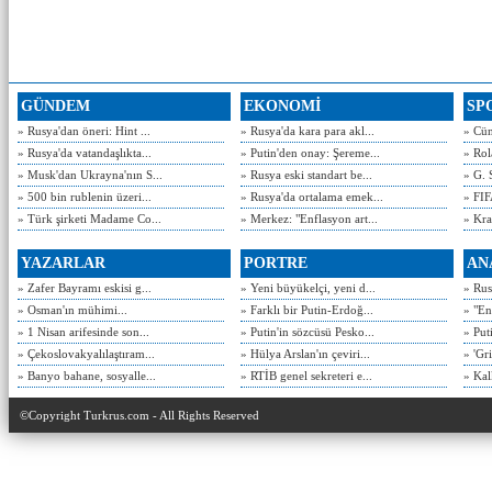
GÜNDEM
EKONOMİ
SP
» Rusya'dan öneri: Hint ...
» Rusya'da kara para akl...
» Cün
» Rusya'da vatandaşlıkta...
» Putin'den onay: Şereme...
» Rol
» Musk'dan Ukrayna'nın S...
» Rusya eski standart be...
» G. 
» 500 bin rublenin üzeri...
» Rusya'da ortalama emek...
» FIF
» Türk şirketi Madame Co...
» Merkez: "Enflasyon art...
» Kra
YAZARLAR
PORTRE
AN
» Zafer Bayramı eskisi g...
» Yeni büyükelçi, yeni d...
» Rusy
» Osman'ın mühimi...
» Farklı bir Putin-Erdoğ...
» "En
» 1 Nisan arifesinde son...
» Putin'in sözcüsü Pesko...
» Put
» Çekoslovakyalılaştıram...
» Hülya Arslan'ın çeviri...
» 'Gri
» Banyo bahane, sosyalle...
» RTİB genel sekreteri e...
» Kal
©Copyright Turkrus.com - All Rights Reserved