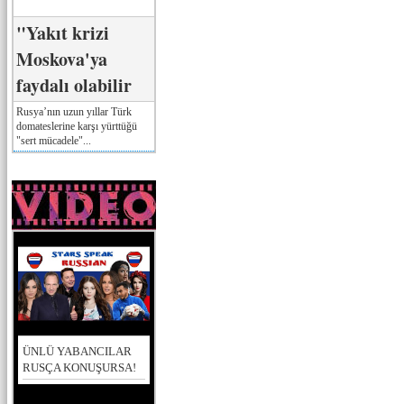
"Yakıt krizi
Moskova'ya
faydalı olabilir
Rusya’nın uzun yıllar Türk
domateslerine karşı yürttüğü
"sert mücadele"...
ÜNLÜ YABANCILAR
RUSÇA KONUŞURSA!