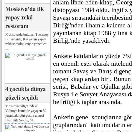
anlam ifade eden kitap, Georg
Moskova'da ilk
distopyası 1984 oldu. İngiliz
yapay zekâ
Savaşı sırasındaki tecrübesin
restoranı
Birliği'nden ilhamla kaleme al
yayınlanan kitap 1988 yılına 
Moskova'da bulunan Tverskoy
Birliği'nde yasaklıydı.
Bulvarı'nda, Rusya'nın yapay
zekâ teknolojileriyle yönetilen
...
Ankete katılanların yüzde 7’si
en önemli eser olarak nitelend
romanı Savaş ve Barış d gençle
geçen kitaplardan biri. Bunun 
serisi, Babalar ve Oğullar gibi
4 çocukla dünya
Rusya ile Sovyet Anayasası da
güzeli seçildi
belirttiği kitaplar arasında.
Moskova bölgesindeki
Vidnoye kentinde yaşayan 39
yaşındaki dört çocuk annesi
Anketin genel sonuçlarına gö
Lyudmila Sekriy, M...
gruplarından" katılımcıların e