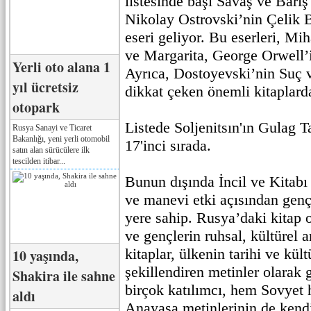
listesinde başı Savaş ve Barı
Nikolay Ostrovski’nin Çelik Bö
eseri geliyor. Bu eserleri, M
ve Margarita, George Orwell’i
Yerli oto alana 1
Ayrıca, Dostoyevski’nin Suç v
yıl ücretsiz
dikkat çeken önemli kitaplard
otopark
Listede Soljenitsın'ın Gulag 
Rusya Sanayi ve Ticaret
Bakanlığı, yeni yerli otomobil
17'inci sırada.
satın alan sürücülere ilk
tescilden itibar...
Bunun dışında İncil ve Kitab
ve manevi etki açısından gençl
yere sahip. Rusya’daki kitap 
ve gençlerin ruhsal, kültürel a
kitaplar, ülkenin tarihi ve kül
10 yaşında,
şekillendiren metinler olarak 
Shakira ile sahne
birçok katılımcı, hem Sovyet
aldı
Anayasa metinlerinin de kendi