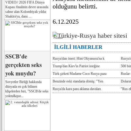
VIDEO// 2026 FIFA Dünya
olduğunu belirtti.
Kupası finalinin devre arasında
sahne alan Kolombiyalı yıldız
Shakira'ya, dans ...
6.12.2025
Реклама
İLGİLİ HABERLER
SSCB'de
Rusya'dan öneri: Hint Okyanusu'na k
Rusya'd
gerçekten seks
Trump'dan Kiev'in Patriot isteğine
500 bin
yok muydu?
Türk şirketi Madame Coco Rusya paza
Ruslar 
Benzinde eski standarta dönüş: "Yen
Doların
Sovyetler Birliği hakkında
dünyada en çok bilinen
Rusya'da kara para aklama davaları
"Rus e
klişelerden biri, "SSCB'de seks
yoktu&quo...