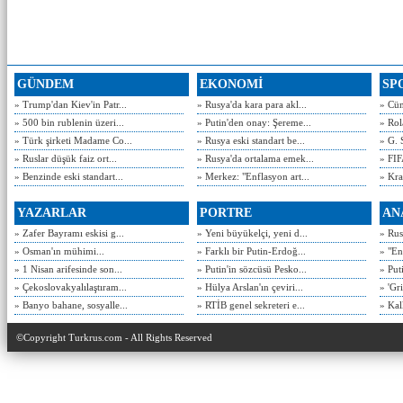
GÜNDEM
EKONOMİ
SP
» Trump'dan Kiev'in Patr...
» Rusya'da kara para akl...
» Cün
» 500 bin rublenin üzeri...
» Putin'den onay: Şereme...
» Rol
» Türk şirketi Madame Co...
» Rusya eski standart be...
» G. 
» Ruslar düşük faiz ort...
» Rusya'da ortalama emek...
» FIF
» Benzinde eski standart...
» Merkez: "Enflasyon art...
» Kra
YAZARLAR
PORTRE
AN
» Zafer Bayramı eskisi g...
» Yeni büyükelçi, yeni d...
» Rusy
» Osman'ın mühimi...
» Farklı bir Putin-Erdoğ...
» "En
» 1 Nisan arifesinde son...
» Putin'in sözcüsü Pesko...
» Put
» Çekoslovakyalılaştıram...
» Hülya Arslan'ın çeviri...
» 'Gri
» Banyo bahane, sosyalle...
» RTİB genel sekreteri e...
» Kal
©Copyright Turkrus.com - All Rights Reserved