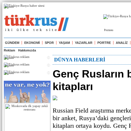
Реклама
Реклама
GÜNDEM
EKONOMİ
SPOR
YAŞAM
YAZARLAR
PORTRE
ANALİZ
Reklam
Hakkımızda
Реклама
DÜNYA HABERLERİ
Реклама
Genç Rusların 
Реклама
kitapları
Russian Field araştırma merke
bir anket, Rusya’daki gençler
kitapları ortaya koydu. Genç R