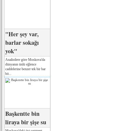
"Her şey var,
barlar sokağı
yok"
Analistlere göre Moskova'da
dünyanın ünlü eğlence
caddelerine benzer tek bir bar
bö...
Başkentte bin
liraya bir şişe su
Moskova'daki üst segment