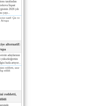
ions tarafından
oskova İnşaat
gisinin 2026 yılı
sı yayı...
iye alternatif:
rupa
ersite adaylarının
ki yükseköğretim
gisi hızla artıyor...
ni reddetti,
edildi
gesinde,