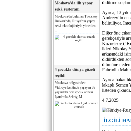
Moskova'da ilk yapay
öldürme suçlama
zekâ restoranı
Ayrıca, 13 yıldı
Moskova'da bulunan Tverskoy
Andreev’in en a
Bulvarı'nda, Rusya'nın yapay
belirtiliyor. In
zekâ teknolojileriyle yönetilen
...
Diğer öne çıkan
gerekçesiyle ar
Kuznetsov ("Rıjı
lideri Nikolay 
arkasındaki isi
öldürdükten son
ölümüne neden 
4 çocukla dünya güzeli
Fahrudin Mahmu
seçildi
Ayrıca bakanlık
Moskova bölgesindeki
lakaplı Semen Y
Vidnoye kentinde yaşayan 39
listeden çıkardı.
yaşındaki dört çocuk annesi
Lyudmila Sekriy, M...
4.7.2025
Реклама
İLGİLİ H