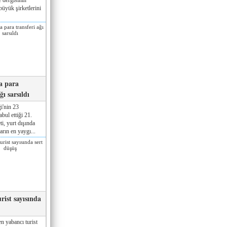
üyük şirketlerini
a para
ğı sarsıldı
i'nin 23
ul ettiği 21.
ti, yurt dışında
rın en yaygı...
rist sayısında
n yabancı turist