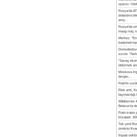
uyarısı: Otel
Rusya'da AT
dolandırıcılı
artıy...
Rusya'da or
maaşı kaç ru
Merkez: "En
kademeli top
Domodedovo
sızıntı: "Neh
"Savaş ekon
öldürmek anl
Moskova İn
dergisi...
Putin'in vur
Risk arttı, 
taşımacılığı
Wildberries 
Belarus'ta d
Putin kripto
imzaladı: 300
Tek yerli Ru
üreticisi Kvan
İnşaat sekt