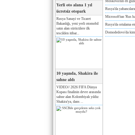
Moskova'nın en güze
Yerli oto alana 1 yıl
Rusya'da yabancılar
ücretsiz otopark
Microsoft'tan 'Rus ha
Rusya Sanayi ve Ticaret
Bakanlığı, yeni yerli otomobil
Rusya'da ortalama e
satın alan sürücülere ilk
Domodedovo'da kimya
tescilden itibar...
10 yaşında, Shakira ile
sahne aldı
VIDEO// 2026 FIFA Dünya
Kupası finalinin devre arasında
sahne alan Kolombiyalı yıldız
Shakira'ya, dans ...