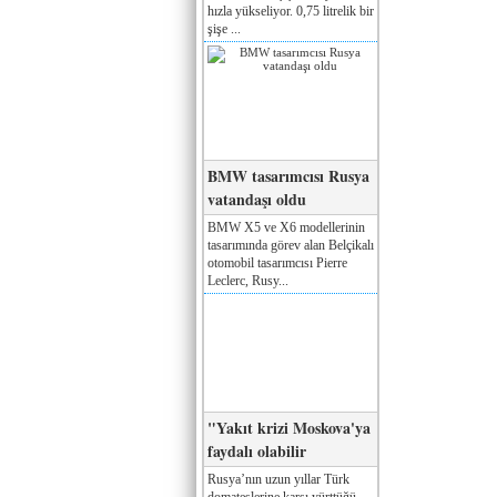
hızla yükseliyor. 0,75 litrelik bir
şişe ...
BMW tasarımcısı Rusya
vatandaşı oldu
BMW X5 ve X6 modellerinin
tasarımında görev alan Belçikalı
otomobil tasarımcısı Pierre
Leclerc, Rusy...
"Yakıt krizi Moskova'ya
faydalı olabilir
Rusya’nın uzun yıllar Türk
domateslerine karşı yürttüğü