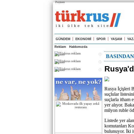
Реклама
GÜNDEM
EKONOMİ
SPOR
YAŞAM
YAZ
Reklam
Hakkımızda
Реклама
BASINDA
Реклама
Rusya'da
Реклама
Rusya İçişleri 
suçlular listesi
suçlarla itham 
yer alıyor. Baka
milyon ruble öd
Listede yer alan
komutanları Ko
bulunuyor. İki 