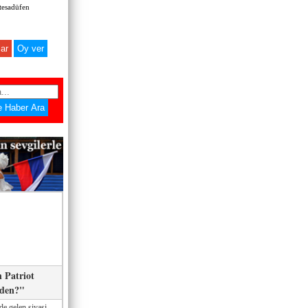
 tesadüfen
ar
 Patriot
eden?"
de gelen siyasi