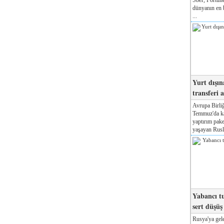
dünyanın en b
...
Yurt dışın
transferi a
Avrupa Birliğ
Temmuz'da kab
yaptırım pake
yaşayan Rusla
Yabancı tu
sert düşüş
Rusya'ya gele