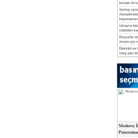
borçları iki k
Sarhoş sürü
müsaderede
kaçamayaca
Ukrayna fatu
cebinden kaç
Rusya'da 'an
ünvanı için 
Elektrikli ve 
satış payı iki
Moskova İ
Panorama 