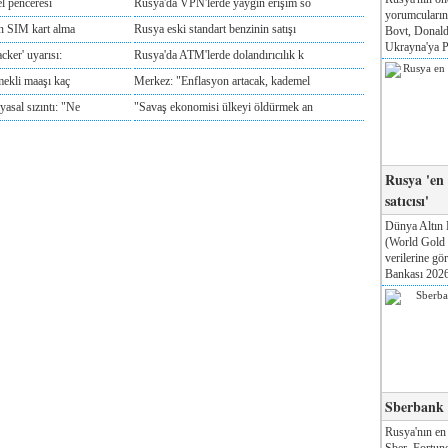
l penceresi
Rusya'da VPN'lerde yaygın erişim so
yorumcuları
ın SIM kart alma
Rusya eski standart benzinin satışı
Bovt, Donald
Ukrayna'ya Pa
cker' uyarısı:
Rusya'da ATM'lerde dolandırıcılık k
mekli maaşı kaç
Merkez: "Enflasyon artacak, kademel
sal sızıntı: "Ne
"Savaş ekonomisi ülkeyi öldürmek an
Rusya 'en
satıcısı'
Dünya Altın 
(World Gold
verilerine g
Bankası 2026'
Sberbank T
Rusya'nın en
Sber, Fortune