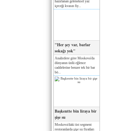
hazırlanan geleneksel yaz
içeceği kvasın fiy...
"Her şey var, barlar
sokağı yok"
Analistlere göre Moskova'da
dünyanın ünlü eğlence
caddelerine benzer tek bir bar
bö...
Başkentte bin liraya bir
şişe su
Moskova'daki üst segment
restoranlarda şişe su fiyatları