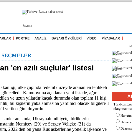
Реклама
ARLAR
PORTRE
ANALİZ
BAŞARI ÖYKÜLERİ
VİDEO
PİYASALAR
6.
Реклама
N SEÇMELER
Реклама
n 'en azılı suçlular' listesi
Реклама
Реклама
Реклама
Bakanlığı, ülke çapında federal düzeyde aranan en tehlikeli
ni güncelledi. Kamuoyuna açıklanan yeni listede, ağır
A
edilen ve uzun yıllardır kaçak durumda olan toplam 11 kişi
nlık, bu kişilerin yakalanmasına yardımcı olacak bilgilere 1
TürkRus.Com'
ül verileceğini duyurdu.
okuyorsunuz
Her gün
 isimler arasında, Ukraynalı milliyetçi birliklerin
Haftada
nstantin Nemiçev (29) ve Sergey Veliçko (31) da
isim, 2022'den bu yana Rus askerlerine yönelik işkence ve
Düzensiz