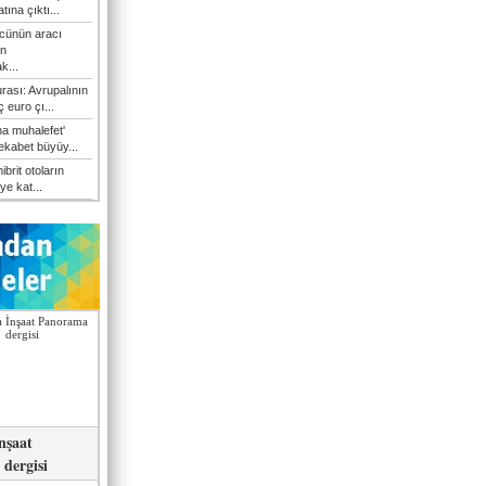
atına çıktı...
cünün aracı
n
k...
rası: Avrupalının
 euro çı...
a muhalefet'
rekabet büyüy...
hibrit otoların
ye kat...
nşaat
dergisi