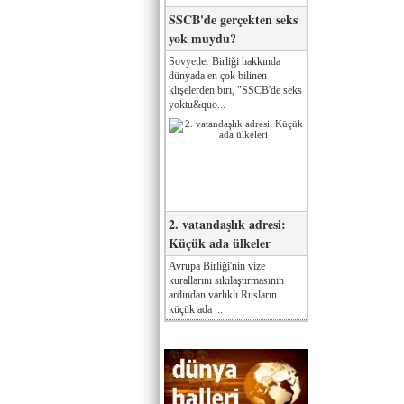
SSCB'de gerçekten seks
yok muydu?
Sovyetler Birliği hakkında
dünyada en çok bilinen
klişelerden biri, "SSCB'de seks
yoktu&quo...
2. vatandaşlık adresi:
Küçük ada ülkeler
Avrupa Birliği'nin vize
kurallarını sıkılaştırmasının
ardından varlıklı Rusların
küçük ada ...