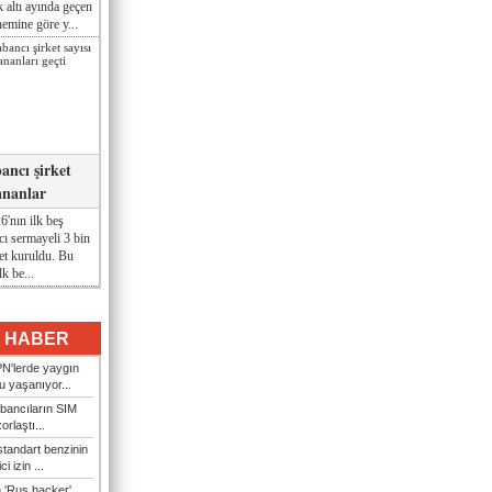
lk altı ayında geçen
nemine göre y...
ancı şirket
ananlar
'nın ilk beş
ı sermayeli 3 bin
et kuruldu. Bu
lk be...
I HABER
N'lerde yaygın
u yaşanıyor...
bancıların SIM
orlaştı...
tandart benzinin
i izin ...
n 'Rus hacker'