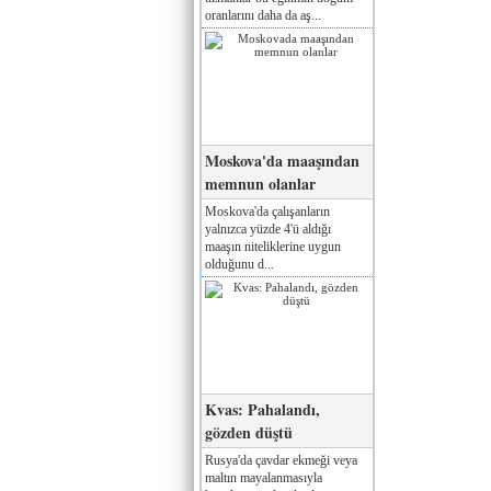
oranlarını daha da aş...
Moskova'da maaşından
memnun olanlar
Moskova'da çalışanların
yalnızca yüzde 4'ü aldığı
maaşın niteliklerine uygun
olduğunu d...
Kvas: Pahalandı,
gözden düştü
Rusya'da çavdar ekmeği veya
maltın mayalanmasıyla