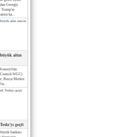
ndan Georgiy
 Trump'ın
triot ha...
 büyük altın
Konseyi'nin
 Council-WGC)
öre, Rusya Merkez
nı...
esla'yı geçti
 büyük bankası
 dergisinin