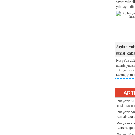
sayısı yılın i
yılın aynı dö
Açılan yab
sayısı kap
Rusya'da 2026
ayında yabanc
100 yeni şirk
rakam, yılın i
ART
Rusya'da VP
erişim sorun
Rusya'da ya
kart alması z
Rusya eski s
satışına geçic
Microsoft'ta