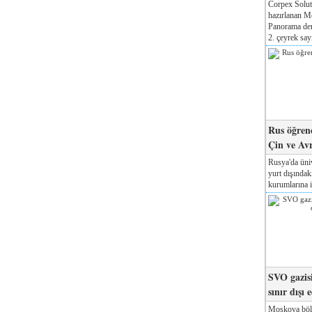
Corpex Solut
hazırlanan M
Panorama der
2. çeyrek sayı
Rus öğrenc
Çin ve Av
Rusya'da üniv
yurt dışında
kurumlarına il
SVO gazisi
sınır dışı 
Moskova böl