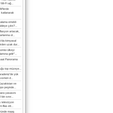
l Wi-Fi ağ...
M'lerde
k katlanarak
talama emekli
bleye çıktı?...
flasyon artacak,
arlanma ol...
'da kimyasal
irden uzak dur...
omisi ülkeyi
amına gelir"...
şaat Panorama
duğu top müzeye...
Karadeniz'de yük
 kısmen d...
Kazakistan ve
epo peşinde...
 para yasasını
 bin sınır...
s televizyon
t iflas ett...
öründe maaş