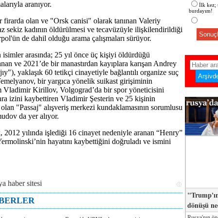
larıyla aranıyor.
İlk kez;
burdayım!
r firarda olan ve "Orsk canisi" olarak tanınan Valeriy
z sekiz kadının öldürülmesi ve tecavüzüyle ilişkilendirildiği
Sonuçl
terpol'ün de dahil olduğu arama çalışmaları sürüyor.
 isimler arasında; 25 yıl önce üç kişiyi öldürdüğü
anan ve 2021’de bir manastırdan kayıplara karışan Andrey
y"), yaklaşık 60 tetikçi cinayetiyle bağlantılı organize suç
Yemelyanov, bir yargıca yönelik suikast girişiminin
m Vladimir Kirillov, Volgograd’da bir spor yöneticisini
ra izini kaybettiren Vladimir Şesterin ve 25 kişinin
olan "Passaj" alışveriş merkezi kundaklamasının sorumlusu
dov da yer alıyor.
, 2012 yılında işlediği 16 cinayet nedeniyle aranan “Henry”
ermolinski’nin hayatını kaybettiğini doğruladı ve ismini
"Trump'ın
ABERLER
dönüşü n
Rusya'nın ön