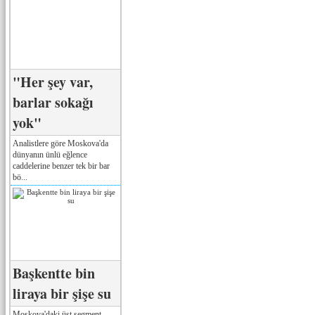
"Her şey var,
barlar sokağı
yok"
Analistlere göre Moskova'da
dünyanın ünlü eğlence
caddelerine benzer tek bir bar
bö...
Başkentte bin
liraya bir şişe su
Moskova'daki üst segment