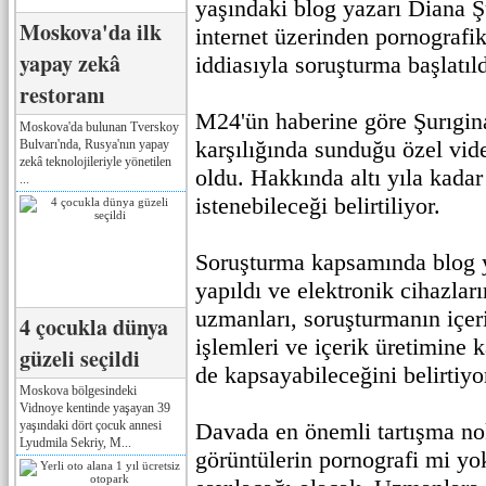
yaşındaki blog yazarı Diana 
Moskova'da ilk
internet üzerinden pornografik
yapay zekâ
iddiasıyla soruşturma başlatıld
restoranı
M24'ün haberine göre Şurıgina
Moskova'da bulunan Tverskoy
karşılığında sunduğu özel vid
Bulvarı'nda, Rusya'nın yapay
zekâ teknolojileriyle yönetilen
oldu. Hakkında altı yıla kadar
...
istenebileceği belirtiliyor.
Soruşturma kapsamında blog 
yapıldı ve elektronik cihazla
uzmanları, soruşturmanın içeri
4 çocukla dünya
işlemleri ve içerik üretimine k
güzeli seçildi
de kapsayabileceğini belirtiyo
Moskova bölgesindeki
Vidnoye kentinde yaşayan 39
yaşındaki dört çocuk annesi
Davada en önemli tartışma no
Lyudmila Sekriy, M...
görüntülerin pornografi mi yok