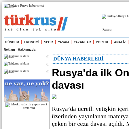
Реклама
Реклама
GÜNDEM
EKONOMİ
SPOR
YAŞAM
YAZARLAR
PORTRE
ANALİZ
Reklam
Hakkımızda
Реклама
DÜNYA HABERLERİ
Реклама
Rusya'da ilk O
Реклама
davası
Rusya’da ücretli yetişkin içe
üzerinden yayınlanan materyal
çeken bir ceza davası açıldı.