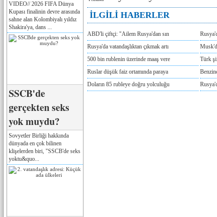
VIDEO// 2026 FIFA Dünya
Kupası finalinin devre arasında
İLGİLİ HABERLER
sahne alan Kolombiyalı yıldız
Shakira'ya, dans ...
ABD'li çiftçi: "Ailem Rusya'dan sın
Rusya'
Rusya'da vatandaşlıktan çıkmak artı
Musk'da
500 bin rublenin üzerinde maaş vere
Türk ş
Ruslar düşük faiz ortamında paraya
Benzind
Doların 85 rubleye doğru yolculuğu
Rusya'd
SSCB'de
gerçekten seks
yok muydu?
Sovyetler Birliği hakkında
dünyada en çok bilinen
klişelerden biri, "SSCB'de seks
yoktu&quo...