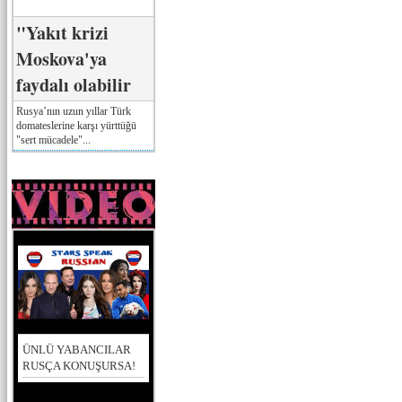
"Yakıt krizi
Moskova'ya
faydalı olabilir
Rusya’nın uzun yıllar Türk
domateslerine karşı yürttüğü
"sert mücadele"...
ÜNLÜ YABANCILAR
RUSÇA KONUŞURSA!