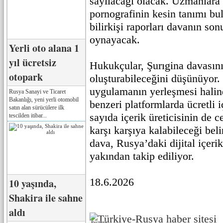
sayılacağı olacak. Uzmanlara
pornografinin kesin tanımı b
bilirkişi raporları davanın son
oynayacak.
Yerli oto alana 1
yıl ücretsiz
Hukukçular, Şurıgina davasın
otopark
oluşturabileceğini düşünüyor.
uygulamanın yerleşmesi hali
Rusya Sanayi ve Ticaret
Bakanlığı, yeni yerli otomobil
benzeri platformlarda ücretli 
satın alan sürücülere ilk
sayıda içerik üreticisinin de 
tescilden itibar...
karşı karşıya kalabileceği beli
dava, Rusya’daki dijital içerik
yakından takip ediliyor.
18.6.2026
10 yaşında,
Shakira ile sahne
aldı
Реклама