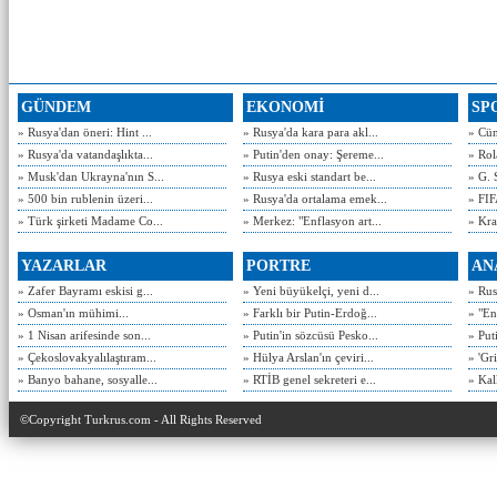
GÜNDEM
EKONOMİ
SP
» Rusya'dan öneri: Hint ...
» Rusya'da kara para akl...
» Cün
» Rusya'da vatandaşlıkta...
» Putin'den onay: Şereme...
» Rol
» Musk'dan Ukrayna'nın S...
» Rusya eski standart be...
» G. 
» 500 bin rublenin üzeri...
» Rusya'da ortalama emek...
» FIF
» Türk şirketi Madame Co...
» Merkez: "Enflasyon art...
» Kra
YAZARLAR
PORTRE
AN
» Zafer Bayramı eskisi g...
» Yeni büyükelçi, yeni d...
» Rusy
» Osman'ın mühimi...
» Farklı bir Putin-Erdoğ...
» "En
» 1 Nisan arifesinde son...
» Putin'in sözcüsü Pesko...
» Put
» Çekoslovakyalılaştıram...
» Hülya Arslan'ın çeviri...
» 'Gri
» Banyo bahane, sosyalle...
» RTİB genel sekreteri e...
» Kal
©Copyright Turkrus.com - All Rights Reserved